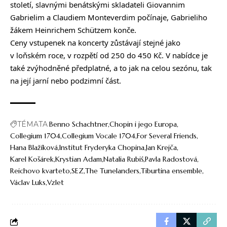
století, slavnými benátskými skladateli Giovannim
Gabrielim a Claudiem Monteverdim počínaje, Gabrieliho
žákem Heinrichem Schützem konče.
Ceny vstupenek na koncerty zůstávají stejné jako
v loňském roce, v rozpětí od 250 do 450 Kč. V nabídce je
také zvýhodněné předplatné, a to jak na celou sezónu, tak
na její jarní nebo podzimní část.
TÉMATA
Benno Schachtner
Chopin i jego Europa
Collegium 1704
Collegium Vocale 1704
For Several Friends
Hana Blažíková
Institut Fryderyka Chopina
Jan Krejča
Karel Košárek
Krystian Adam
Natalia Rubiś
Pavla Radostová
Reichovo kvarteto
SEZ
The Tunelanders
Tiburtina ensemble
Václav Luks
Vzlet