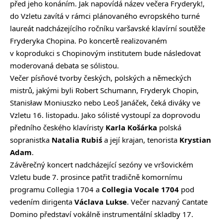
před jeho konáním. Jak napovídá název večera Fryderyk!,
do Vzletu zavítá v rámci plánovaného evropského turné
laureát nadcházejícího ročníku varšavské klavírní soutěže
Fryderyka Chopina. Po koncertě realizovaném
v koprodukci s Chopinovým institutem bude následovat
moderovaná debata se sólistou.
Večer písňové tvorby českých, polských a německých
mistrů, jakými byli Robert Schumann, Fryderyk Chopin,
Stanisław Moniuszko nebo Leoš Janáček, čeká diváky ve
Vzletu 16. listopadu. Jako sólisté vystoupí za doprovodu
předního českého klavíristy
Karla Košárka
polská
sopranistka
Natalia Rubiś
a její krajan, tenorista
Krystian
Adam
.
Závěrečný koncert nadcházející sezóny ve vršovickém
Vzletu bude 7. prosince patřit tradičně komornímu
programu Collegia 1704 a
Collegia Vocale 1704
pod
vedením dirigenta
Václava Lukse
. Večer nazvaný Cantate
Domino představí vokálně instrumentální skladby 17.