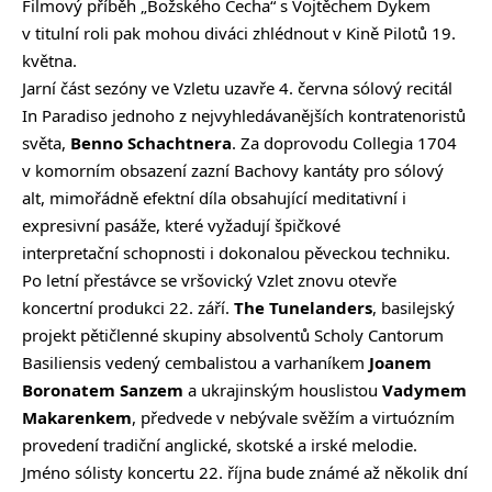
Filmový příběh „Božského Čecha“ s Vojtěchem Dykem
v titulní roli pak mohou diváci zhlédnout v Kině Pilotů 19.
května.
Jarní část sezóny ve Vzletu uzavře 4. června sólový recitál
In Paradiso jednoho z nejvyhledávanějších kontratenoristů
světa,
Benno Schachtnera
. Za doprovodu Collegia 1704
v komorním obsazení zazní Bachovy kantáty pro sólový
alt, mimořádně efektní díla obsahující meditativní i
expresivní pasáže, které vyžadují špičkové
interpretační schopnosti i dokonalou pěveckou techniku.
Po letní přestávce se vršovický Vzlet znovu otevře
koncertní produkci 22. září.
The Tunelanders
, basilejský
projekt pětičlenné skupiny absolventů Scholy Cantorum
Basiliensis vedený cembalistou a varhaníkem
Joanem
Boronatem Sanzem
a ukrajinským houslistou
Vadymem
Makarenkem
, předvede v nebývale svěžím a virtuózním
provedení tradiční anglické, skotské a irské melodie.
Jméno sólisty koncertu 22. října bude známé až několik dní