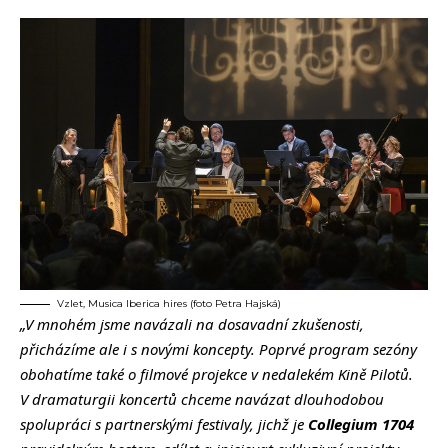
Vzlet, Musica Iberica hires (foto Petra Hajská)
„V mnohém jsme navázali na dosavadní zkušenosti,
přicházíme ale i s novými koncepty. Poprvé program sezóny
obohatíme také o filmové projekce v nedalekém Kině Pilotů.
V dramaturgii koncertů chceme navázat dlouhodobou
spolupráci s partnerskými festivaly, jichž je
Collegium 1704