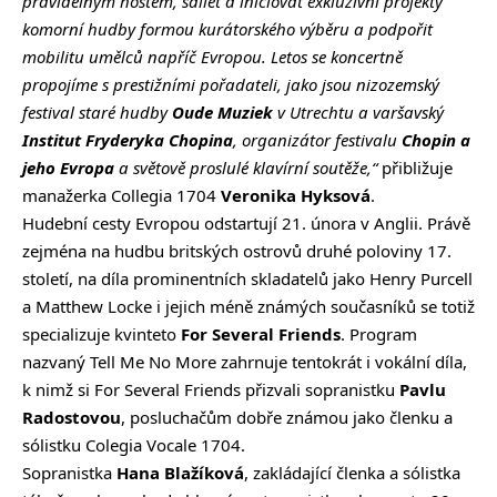
pravidelným hostem, sdílet a iniciovat exkluzivní projekty
komorní hudby formou kurátorského výběru a podpořit
mobilitu umělců napříč Evropou. Letos se koncertně
propojíme s prestižními pořadateli, jako jsou nizozemský
festival staré hudby
Oude Muziek
v Utrechtu a varšavský
Institut Fryderyka Chopina
, organizátor festivalu
Chopin a
jeho Evropa
a světově proslulé klavírní soutěže,“
přibližuje
manažerka Collegia 1704
Veronika Hyksová
.
Hudební cesty Evropou odstartují 21. února v Anglii. Právě
zejména na hudbu britských ostrovů druhé poloviny 17.
století, na díla prominentních skladatelů jako Henry Purcell
a Matthew Locke i jejich méně známých současníků se totiž
specializuje kvinteto
For Several Friends
. Program
nazvaný Tell Me No More zahrnuje tentokrát i vokální díla,
k nimž si For Several Friends přizvali sopranistku
Pavlu
Radostovou
, posluchačům dobře známou jako členku a
sólistku Colegia Vocale 1704.
Sopranistka
Hana Blažíková
, zakládající členka a sólistka