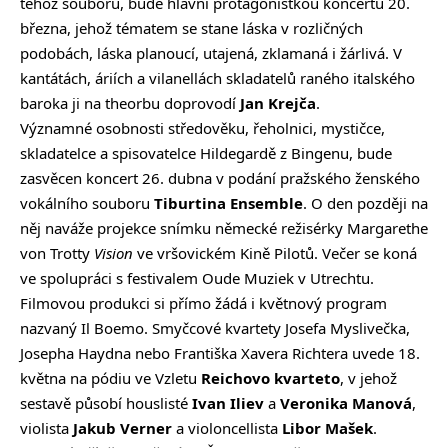
téhož souboru, bude hlavní protagonistkou koncertu 20.
března, jehož tématem se stane láska v rozličných
podobách, láska planoucí, utajená, zklamaná i žárlivá. V
kantátách, áriích a vilanellách skladatelů raného italského
baroka ji na theorbu doprovodí
Jan Krejča
.
Významné osobnosti středověku, řeholnici, mystičce,
skladatelce a spisovatelce Hildegardě z Bingenu, bude
zasvěcen koncert 26. dubna v podání pražského ženského
vokálního souboru
Tiburtina Ensemble
. O den později na
něj naváže projekce snímku německé režisérky Margarethe
von Trotty
Vision
ve vršovickém Kině Pilotů. Večer se koná
ve spolupráci s festivalem Oude Muziek v Utrechtu.
Filmovou produkci si přímo žádá i květnový program
nazvaný Il Boemo. Smyčcové kvartety Josefa Myslivečka,
Josepha Haydna nebo Františka Xavera Richtera uvede 18.
května na pódiu ve Vzletu
Reichovo kvarteto
, v jehož
sestavě působí houslisté
Ivan Iliev
a
Veronika Manová
,
violista
Jakub Verner
a violoncellista
Libor Mašek
.