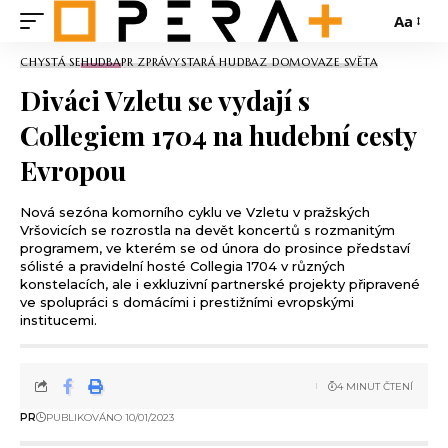
Aa
CHYSTÁ SE
HUDBA
PR ZPRÁVY
STARÁ HUDBA
Z DOMOVA
ZE SVĚTA
Diváci Vzletu se vydají s
Collegiem 1704 na hudební cesty
Evropou
Nová sezóna komorního cyklu ve Vzletu v pražských
Vršovicích se rozrostla na devět koncertů s rozmanitým
programem, ve kterém se od února do prosince představí
sólisté a pravidelní hosté Collegia 1704 v různých
konstelacích, ale i exkluzivní partnerské projekty připravené
ve spolupráci s domácími i prestižními evropskými
institucemi.
4 MINUT ČTENÍ
PR
PUBLIKOVÁNO 10/01/2023