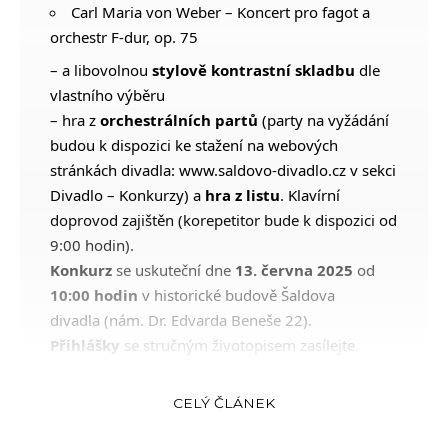
Carl Maria von Weber – Koncert pro fagot a
orchestr F-dur, op. 75
– a libovolnou
stylově kontrastní skladbu
dle
vlastního výběru
– hra z
orchestrálních partů
(party na vyžádání
budou k dispozici ke stažení na webových
stránkách divadla:
www.saldovo-divadlo.cz
v sekci
Divadlo – Konkurzy) a
hra z listu
. Klavírní
doprovod zajištěn (korepetitor bude k dispozici od
9:00 hodin).
Konkurz
se uskuteční dne
13. června 2025
od
10:00 hodin
v historické budově Šaldova
divadla (nám. Dr. Edvarda Beneše 22).
Přihlášky
se stručným životopisem zasílejte
prosím
nejpozději do 9. června 2025
na e-mail:
hampel@saldovo-divadlo.cz
(tajemník
CELÝ ČLÁNEK
orchestru)
nebo na adresu: