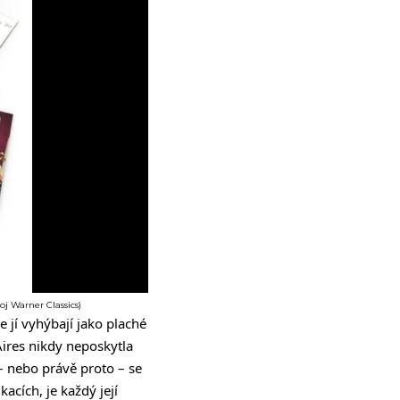
oj Warner Classics)
se jí vyhýbají jako plaché
Aires nikdy
neposkytla
– nebo právě proto – se
acích, je každý její