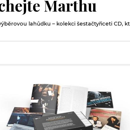
chejte Marthu
lo výběrovou lahůdku – kolekci šestačtyřiceti CD