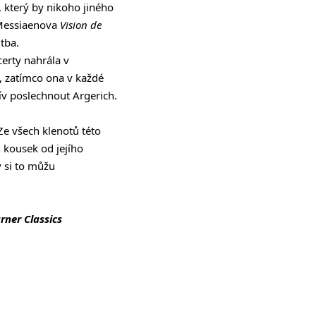
, který by nikoho jiného
 Messiaenova
Vision de
tba.
erty nahrála v
, zatímco ona v každé
ív poslechnout Argerich.
Ze všech klenotů této
 kousek od jejího
y si to můžu
rner Classics