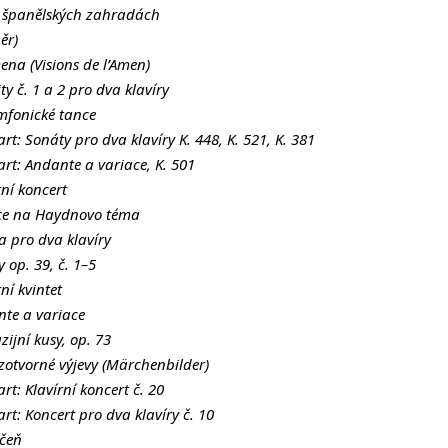
e španělských zahradách
ěr)
ena (Visions de l’Amen)
y č. 1 a 2 pro dva klavíry
mfonické tance
 Sonáty pro dva klavíry K. 448, K. 521, K. 381
t: Andante a variace, K. 501
ní koncert
ce na Haydnovo téma
 pro dva klavíry
 op. 39, č. 1–5
í kvintet
te a variace
ijní kusy, op. 73
tvorné výjevy (Märchenbilder)
: Klavírní koncert č. 20
: Koncert pro dva klavíry č. 10
učeň