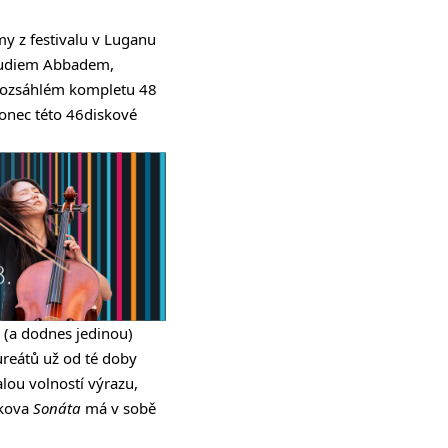
my z festivalu v Luganu
laudiem Abbadem,
rozsáhlém kompletu 48
onec této 46diskové
í (a dodnes jedinou)
aureátů už od té doby
alou volností výrazu,
ókova
Sonáta
má v sobě