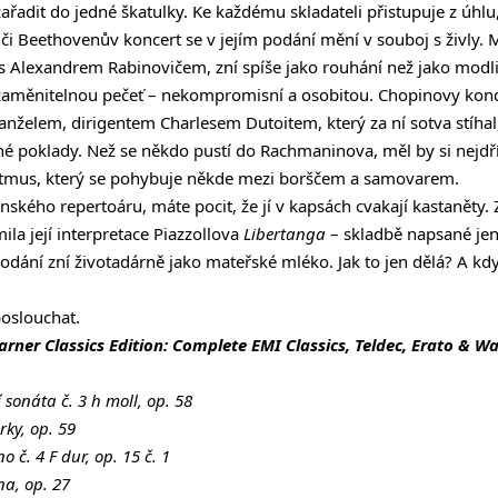
ařadit do jedné škatulky. Ke každému skladateli přistupuje z úhlu
či Beethovenův koncert se v jejím podání mění v souboj s živly.
 s Alexandrem Rabinovičem, zní spíše jako rouhání než jako modli
ezaměnitelnou pečeť – nekompromisní a osobitou. Chopinovy konc
želem, dirigentem Charlesem Dutoitem, který za ní sotva stíhal
né poklady. Než se někdo pustí do Rachmaninova, měl by si nejdř
 rytmus, který se pohybuje někde mezi borščem a samovarem.
nského repertoáru, máte pocit, že jí v kapsách cvakají kastaněty. 
la její interpretace Piazzollova
Libertanga
– skladbě napsané jen
 podání zní životadárně jako mateřské mléko. Jak to jen dělá? A kd
poslouchat.
rner Classics Edition: Complete EMI Classics, Teldec, Erato & Wa
 sonáta č. 3 h moll, op. 58
ky, op. 59
 č. 4 F dur, op. 15 č. 1
na, op. 27