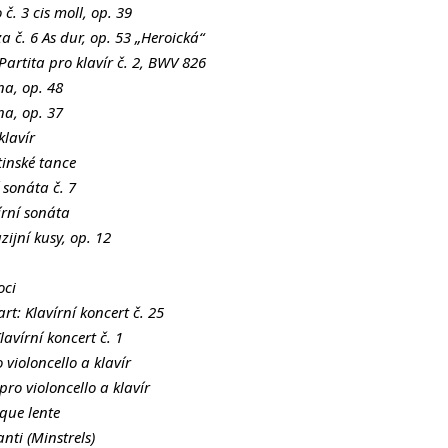
č. 3 cis moll, op. 39
 č. 6 As dur, op. 53 „Heroická“
artita pro klavír č. 2, BWV 826
na, op. 48
na, op. 37
klavír
tinské tance
 sonáta č. 7
írní sonáta
ijní kusy, op. 12
oci
: Klavírní koncert č. 25
avírní koncert č. 1
violoncello a klavír
ro violoncello a klavír
que lente
ti (Minstrels)