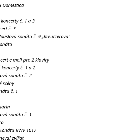
ia Domestica
 koncerty č. 1 a 3
ert č. 3
ouslová sonáta č. 9 „Kreutzerova“
sonáta
cert e moll pro 2 klavíry
 koncerty č. 1 a 2
vá sonáta č. 2
é scény
náta č. 1
marin
vá sonáta č. 1
zo
 Sonáta BWV 1017
neval zvířat