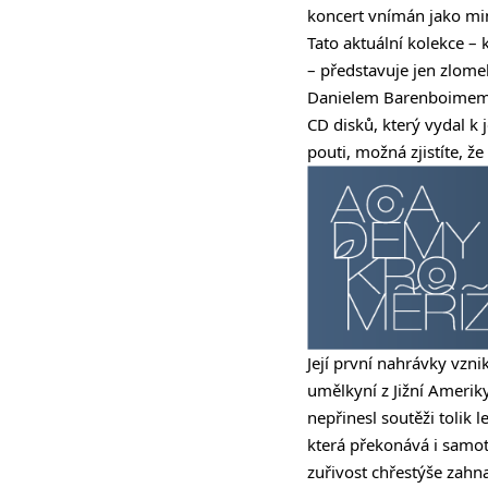
koncert vnímán jako mi
Tato aktuální kolekce – 
– představuje jen zlom
Danielem Barenboime
CD disků, který vydal 
pouti, možná zjistíte, že 
Její první nahrávky vzni
umělkyní z Jižní Ameriky
nepřinesl soutěži tolik 
která překonává i samot
zuřivost chřestýše zahn