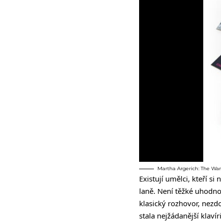
Martha Argerich: The Warne
Existují umělci, kteří si 
laně. Není těžké uhodno
klasický rozhovor
, nezd
stala nejžádanější klaví