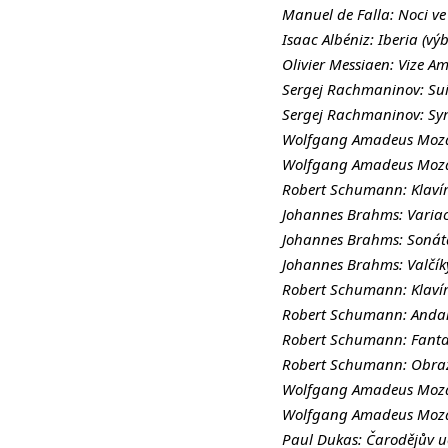
Manuel de Falla: Noci v
Isaac Albéniz: Iberia (výb
Olivier Messiaen: Vize Am
Sergej Rachmaninov: Suit
Sergej Rachmaninov: Sy
Wolfgang Amadeus Mozart:
Wolfgang Amadeus Mozar
Robert Schumann: Klavír
Johannes Brahms: Varia
Johannes Brahms: Sonáta
Johannes Brahms: Valčíky
Robert Schumann: Klavírn
Robert Schumann: Andan
Robert Schumann: Fantaz
Robert Schumann: Obrazo
Wolfgang Amadeus Mozart
Wolfgang Amadeus Mozart
Paul Dukas: Čarodějův 