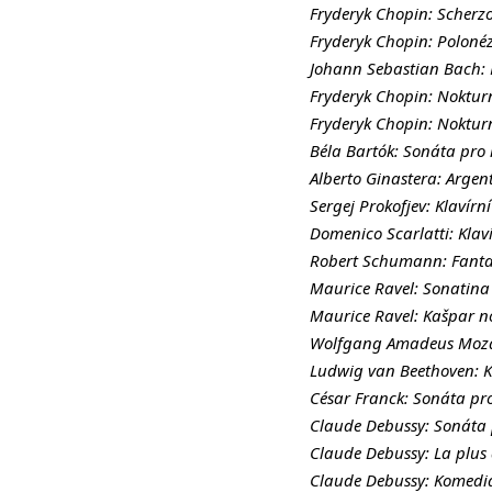
Fryderyk Chopin: Scherzo 
Fryderyk Chopin: Polonéza
Johann Sebastian Bach: P
Fryderyk Chopin: Noktur
Fryderyk Chopin: Noktur
Béla Bartók: Sonáta pro 
Alberto Ginastera: Argen
Sergej Prokofjev: Klavírní
Domenico Scarlatti: Klav
Robert Schumann: Fantaz
Maurice Ravel: Sonatina
Maurice Ravel: Kašpar n
Wolfgang Amadeus Mozart
Ludwig van Beethoven: Kl
César Franck: Sonáta pro 
Claude Debussy: Sonáta p
Claude Debussy: La plus 
Claude Debussy: Komedian