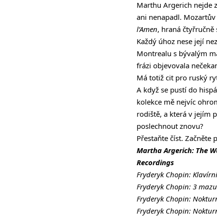
Marthu Argerich nejde z
ani nenapadl. Mozartův 
l’Amen
, hraná čtyřručně
Každý úhoz nese její n
Montrealu s bývalým man
frázi objevovala nečeka
Má totiž cit pro ruský
A když se pustí do hispá
kolekce mě nejvíc ohromi
rodiště, a která v jejím
poslechnout znovu?
Přestaňte číst. Začněte 
Martha Argerich: The Wa
Recordings
Fryderyk Chopin: Klavírní
Fryderyk Chopin: 3 mazur
Fryderyk Chopin: Nokturno
Fryderyk Chopin: Noktur