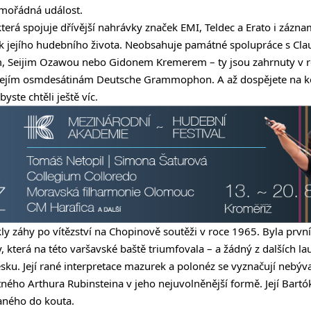
mořádná událost.
která spojuje dřívější nahrávky značek EMI, Teldec a Erato i zázna
ek jejího hudebního života. Neobsahuje památné spolupráce s C
m,
Seijim Ozawou
nebo Gidonem Kremerem – ty jsou zahrnuty v 
k jejím osmdesátinám Deutsche Grammophon. A až dospějete na k
byste chtěli ještě víc.
kly záhy po vítězství na Chopinově soutěži v roce 1965. Byla prvn
, která na této varšavské baště triumfovala – a žádný z dalších l
lesku. Její rané interpretace mazurek a polonéz se vyznačují nebýv
ného Arthura Rubinsteina v jeho nejuvolněnější formě. Její Bart
aného do kouta.