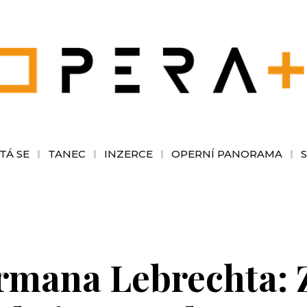
TÁ SE
TANEC
INZERCE
OPERNÍ PANORAMA
rmana Lebrechta: