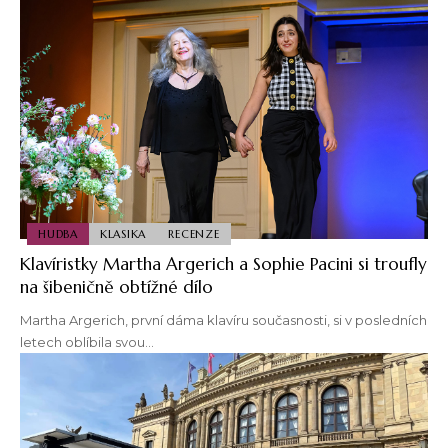
HUDBA
KLASIKA
RECENZE
Klavíristky Martha Argerich a Sophie Pacini si troufly
na šibeničně obtížné dílo
Martha Argerich, první dáma klavíru současnosti, si v posledních
letech oblíbila svou…