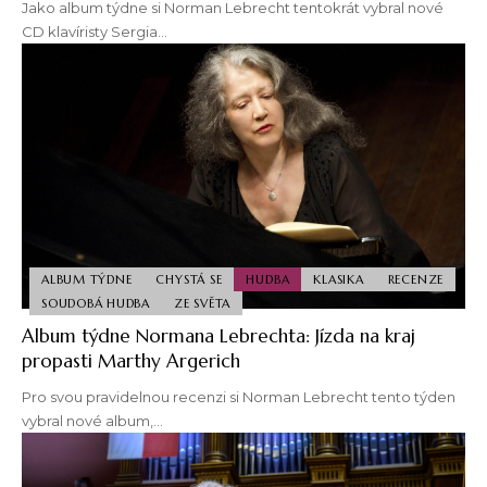
Jako album týdne si Norman Lebrecht tentokrát vybral nové
CD klavíristy Sergia…
ALBUM TÝDNE
CHYSTÁ SE
HUDBA
KLASIKA
RECENZE
SOUDOBÁ HUDBA
ZE SVĚTA
Album týdne Normana Lebrechta: Jízda na kraj
propasti Marthy Argerich
Pro svou pravidelnou recenzi si Norman Lebrecht tento týden
vybral nové album,…