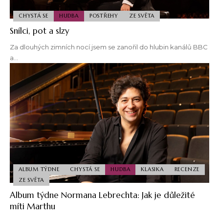
CHYSTÁ SE
HUDBA
POSTŘEHY
ZE SVĚTA
Snílci, pot a slzy
Za dlouhých zimních nocí jsem se zanořil do hlubin kanálů BBC
a…
ALBUM TÝDNE
CHYSTÁ SE
HUDBA
KLASIKA
RECENZE
ZE SVĚTA
Album týdne Normana Lebrechta: Jak je důležité
míti Marthu