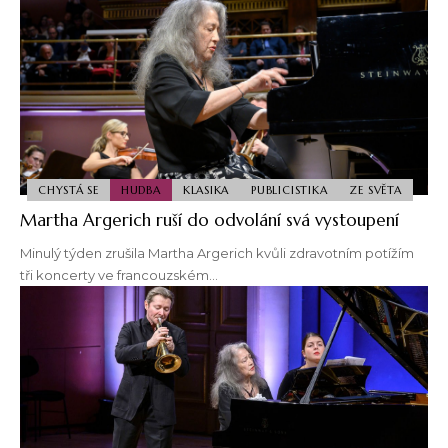
CHYSTÁ SE
HUDBA
KLASIKA
PUBLICISTIKA
ZE SVĚTA
Martha Argerich ruší do odvolání svá vystoupení
Minulý týden zrušila Martha Argerich kvůli zdravotním potížím
tři koncerty ve francouzském…