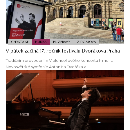
CHYSTÁ SE
HUDBA
PR ZPRÁVY
Z DOMOVA
V pátek začíná 17. ročník festivalu Dvořákova Praha
Tradičním provedením Violoncellového koncertu h moll a
Novosvětské symfonie Antonína Dvořáka v…