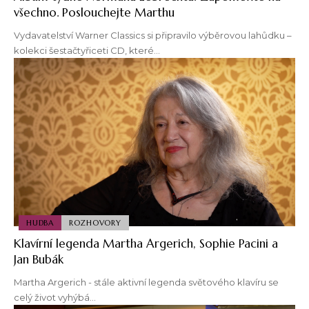
všechno. Poslouchejte Marthu
Vydavatelství Warner Classics si připravilo výběrovou lahůdku –
kolekci šestačtyřiceti CD, které…
HUDBA
ROZHOVORY
Klavírní legenda Martha Argerich, Sophie Pacini a
Jan Bubák
Martha Argerich - stále aktivní legenda světového klavíru se
celý život vyhýbá…