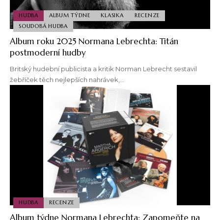
HUDBA
ALBUM TÝDNE
KLASIKA
RECENZE
SOUDOBÁ HUDBA
Album roku 2025 Normana Lebrechta: Titán
postmoderní hudby
Britský hudební publicista a kritik Norman Lebrecht sestavil
žebříček těch nejlepších nahrávek,…
HUDBA
RECENZE
Album týdne Normana Lebrechta: Zapomeňte na