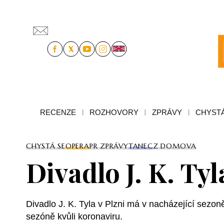
RECENZE
ROZHOVORY
ZPRÁVY
CHYSTÁ
CHYSTÁ SE
OPERA
PR ZPRÁVY
TANEC
Z DOMOVA
Divadlo J. K. Tyl
Divadlo J. K. Tyla v Plzni má v nacházející sezo
sezóně kvůli koronaviru.