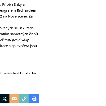
l
. Příběh Eriky a
oreografem
Richardem
22 na Nové scéně. Za
ánovaných se uskuteční
rafiím samotných členů
ežitostí pro diváky
irace a galavečera jsou
tava
Michael Hofstetter