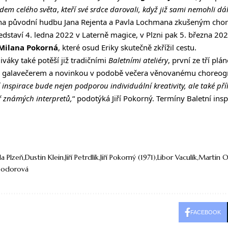
idem celého světa
,
kteří své
srdce darovali, když již sami nemohli dá
 na původní hudbu Jana Rejenta a Pavla Lochmana zkušeným ch
dstaví 4. ledna 2022 v Laterně magice, v Plzni pak 5. března 20
Milana Pokorná
, které osud Eriky skutečně zkřížil cestu.
áky také potěší již tradičními
Baletními ateliéry
, první ze tří pl
ím galavečerem a novinkou v podobě večera věnovanému choreog
 inspirace bude nejen podporou individuální kreativity, ale také příl
ř známých interpretů,
“ podotýká Jiří Pokorný. Termíny Baletní insp
la Plzeň
Dustin Klein
Jiří Petrdlík
Jiří Pokorný (1971)
Libor Vaculík
Martin O
 Bodorová
FACEBOOK