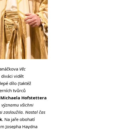
 Janáčkova
Věc
diváci vidět
lepé dílo (taktéž
erních tvůrců
a
Michaela Hofstettera
ch významu všichni
si zasloužila. Nastal čas
ík
. Na jaře obohatí
rium Josepha Haydna