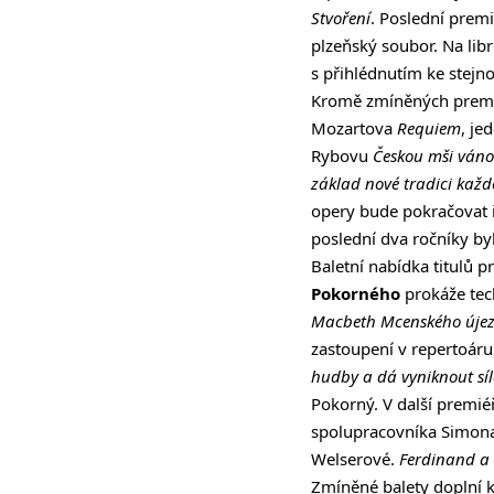
Stvoření
. Poslední prem
plzeňský soubor. Na libr
s přihlédnutím ke stej
Kromě zmíněných premi
Mozartova
Requiem
, je
Rybovu
Českou mši váno
základ nové tradici kaž
opery bude pokračovat 
poslední dva ročníky by
Baletní nabídka titulů p
Pokorného
prokáže tec
Macbeth Mcenského úje
zastoupení v repertoáru
hudby a dá vyniknout síle
Pokorný. V další premi
spolupracovníka Simona 
Welserové.
Ferdinand a 
Zmíněné balety doplní k