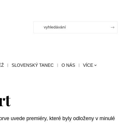
ĚŽ
SLOVENSKÝ TANEC
O NÁS
VÍCE
rt
prve uvede premiéry, které byly odloženy v minulé