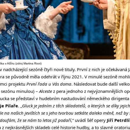
alka v Alžíru (zdroj Martina Root)
 nadcházející sezóně čtyři nové tituly. První z nich je očekávaná
iéra se původně měla odehrát v říjnu 2021. V minulé sezóně mohli 
ámci projektu
První řada u Vás doma
. Následovat bude další velko
 sezónu minulou) –
Alceste
z pera jednoho z nejvýznamnějších op
Glucka se představí v hudebním nastudování německého dirigent
e Pilaře
. „
Gluck je jedním z těch skladatelů, o kterých se díky jeji
le na našich jevištích se s jeho tvorbou setkáte daleko méně, než by 
doufám, že se nám to letos již podaří
,“ uvádí šéf opery
Jiří Petrdl
 z nejkrásnějších skladeb celé historie hudby, a to slavné orato