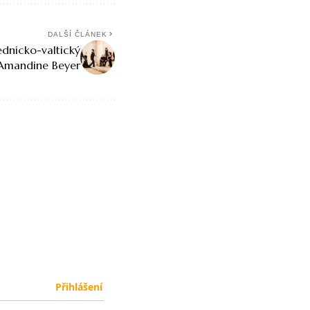
DALŠÍ ČLÁNEK
ednicko-valtický
 Amandine Beyer
Přihlášení