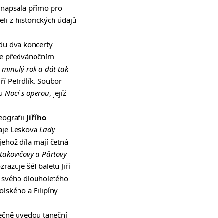
u napsala přímo pro
zeli z historických údajů
adu dva koncerty
ase předvánočním
 minulý rok a dát tak
iří Petrdlík. Soubor
ou
Nocí s operou
, jejíž
reografii
Jiřího
laje Leskova
Lady
 jehož díla mají četná
stakovičovy a Pärtovy
ozrazuje šéf baletu Jiří
 svého dlouholetého
lského a Filipíny
lečně uvedou taneční