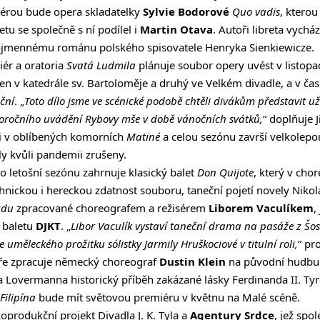
iérou bude opera skladatelky
Sylvie Bodorové
Quo vadis
, ktero
etu se společně s ní podílel i
Martin Otava
. Autoři libreta vychá
nojmennému románu polského spisovatele Henryka Sienkiewicze.
ér a oratoria
Svatá Ludmila
plánuje soubor opery uvést v listop
den v katedrále sv. Bartoloměje a druhý ve Velkém divadle, a v č
ční
. „
Toto dílo jsme ve scénické podobě chtěli divákům představit už
doročního uvádění Rybovy mše v době vánočních svátků,
“ doplňuje J
i v oblíbených komorních
Matiné
a celou sezónu završí velkolep
ly kvůli pandemii zrušeny.
ro letošní sezónu zahrnuje klasický balet
Don Quijote
, který v cho
hnickou i hereckou zdatnost souboru, taneční pojetí novely Niko
zdu
zpracované choreografem a režisérem
Liborem Vaculíkem
,
 baletu
DJKT
. „
Libor Vaculík vystaví taneční drama na pasáže z Šo
 uměleckého prožitku sólistky Jarmily Hruškociové v titulní roli,
“ pr
éře zpracuje německý choreograf
Dustin Klein
na původní hudbu
Lovermanna historický příběh zakázané lásky Ferdinanda II. Tyro
Filipína
bude mít světovou premiéru v květnu na Malé scéně.
oprodukční projekt Divadla J. K. Tyla a
Agentury Srdce
, jež spo