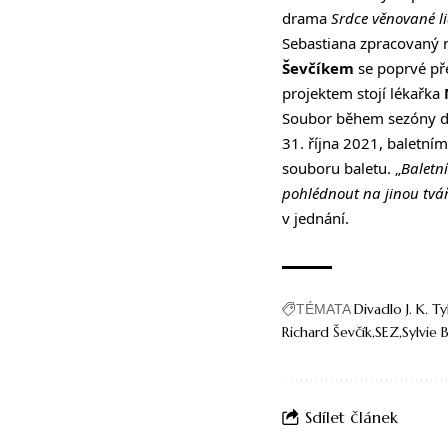
drama
Srdce věnované l
Sebastiana zpracovaný
Ševčíkem
se poprvé pře
projektem stojí lékařka
Soubor během sezóny div
31. října 2021, baletn
souboru baletu. „
Baletní
pohlédnout na jinou tvá
v jednání.
Divadlo J. K. Ty
TÉMATA
Richard Ševčík
SEZ
Sylvie
Sdílet článek