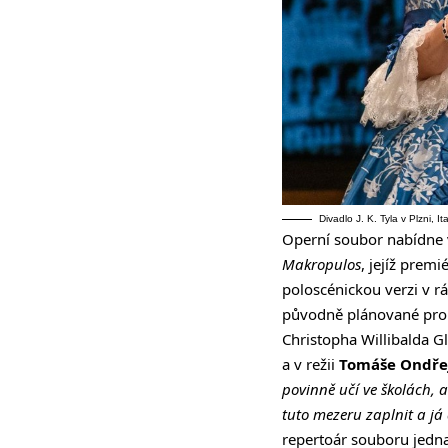
Divadlo J. K. Tyla v Plzni, It
Operní soubor nabídne v
Makropulos
, jejíž prem
poloscénickou verzi v r
původně plánované pro
Christopha Willibalda 
a v režii
Tomáše Ondřej
povinně učí ve školách, a
tuto mezeru zaplnit a já 
repertoár souboru jedna