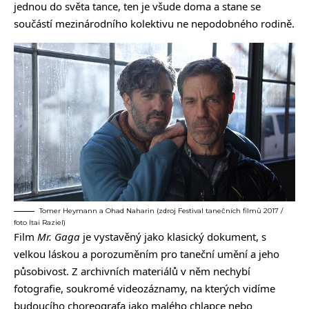
jednou do světa tance, ten je všude doma a stane se
součástí mezinárodního kolektivu ne nepodobného rodině.
Tomer Heymann a Ohad Naharin (zdroj Festival tanečních filmů 2017 /
foto Itai Raziel)
Film
Mr. Gaga
je vystavěný jako klasický dokument, s
velkou láskou a porozuměním pro taneční umění a jeho
působivost. Z archivních materiálů v něm nechybí
fotografie, soukromé videozáznamy, na kterých vidíme
budoucího choreografa jako malého chlapce nebo