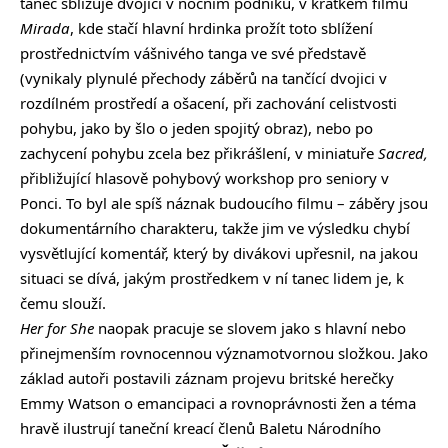
tanec sbližuje dvojici v nočním podniku, v krátkém filmu
Mirada
, kde stačí hlavní hrdinka prožít toto sblížení
prostřednictvím vášnivého tanga ve své představě
(vynikaly plynulé přechody záběrů na tančící dvojici v
rozdílném prostředí a ošacení, při zachování celistvosti
pohybu, jako by šlo o jeden spojitý obraz), nebo po
zachycení pohybu zcela bez přikrášlení, v miniatuře
Sacred,
přibližující hlasově pohybový workshop pro seniory v
Ponci. To byl ale spíš náznak budoucího filmu – záběry jsou
dokumentárního charakteru, takže jim ve výsledku chybí
vysvětlující komentář, který by divákovi upřesnil, na jakou
situaci se dívá, jakým prostředkem v ní tanec lidem je, k
čemu slouží.
Her for She
naopak pracuje se slovem jako s hlavní nebo
přinejmenším rovnocennou významotvornou složkou. Jako
základ autoři postavili záznam projevu britské herečky
Emmy Watson o emancipaci a rovnoprávnosti žen a téma
hravě ilustrují taneční kreací členů Baletu Národního