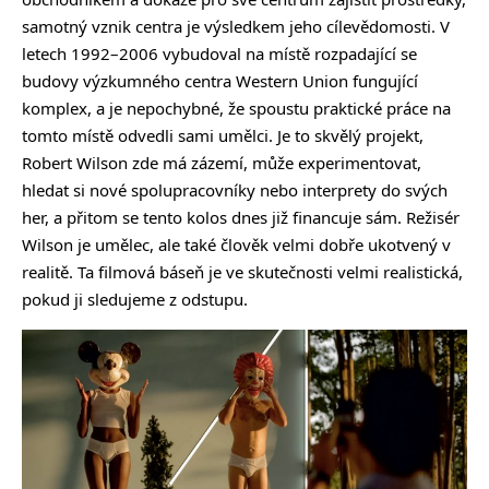
samotný vznik centra je výsledkem jeho cílevědomosti. V
letech 1992–2006 vybudoval na místě rozpadající se
budovy výzkumného centra Western Union fungující
komplex, a je nepochybné, že spoustu praktické práce na
tomto místě odvedli sami umělci. Je to skvělý projekt,
Robert Wilson zde má zázemí, může experimentovat,
hledat si nové spolupracovníky nebo interprety do svých
her, a přitom se tento kolos dnes již financuje sám. Režisér
Wilson je umělec, ale také člověk velmi dobře ukotvený v
realitě. Ta filmová báseň je ve skutečnosti velmi realistická,
pokud ji sledujeme z odstupu.