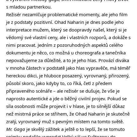
s mladou partnerkou.
Režisér nezamlčuje problematické momenty, ale jeho film
je z podstaty pozitivní. Ohad Naharin je dnes podle jeho
interpretace mužem, který se doopravdy našel, který si je
vědomý své vlastní ceny, ale i vlastních rozporů, a dokáže s
nimi pracovat. Jedním z pozoruhodných aspektů celého
dokumentu je něco, co možná u choreografa a tanečníka
nepovažujeme za důležité, a to je jeho hlas. Provází diváka
v mnoha částech v podstatě jako hlas vypravěče, má téměř
hereckou dikci, je hluboce posazený, vyrovnaný, přirozený,
působí skoro, jako kdyby to, co říká, četl z předem
připraveného scénáře – ale režisér se dušuje, že vše je
naprosto autentické a jde o běžný civilní projev. Pokud se
síla osobnosti může projevit i v hlase, je to silnější důkaz
než mistrná práce se střihem, že Ohad Naharin je skutečně
zralý, vyrovnaný muž s pevným místem na tomto světě.
Mr. Gaga
je skvělý zážitek a ještě o to lepší, že se tomuto
snímku podařilo vyprodat Velký sál ve Světozoru do