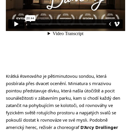
Krátká
Rovnováha
je pětiminutovou sondou, která
posbírala přes dvacet ocenění. Miniatura s mrazivou
pointou představuje dívku, která našla útočiště a pocit
sounáležitosti v zábavním parku, kam si chodí každý den
zatančit na pohybujícím se kolotoči, od rovnováhy ve
fyzickém světě rotujícího prostoru a napjatých svalů se
pokouší dostat k rovnováze ve své mysli. Podobně
americký herec, režisér a choreograf
D’Arcy Drollinger