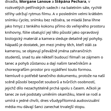
divadla,
Morgane Lanoue
a
Štěpána Pechara
, v
rozkvetlých petřínských sadech i na baletním sále, rychlé
střihy udržují rytmus filmu. A v posledním velmi krátkém
snímku
Cycles
, snímku bez režiséra, se mladá žena líhne
jako hmyz z tenkého kokonu přímo do veřejného prostoru
knihovny, fólie obalující její tělo působí jako opravdový
biologický materiál a kamera sleduje detailně její pohyby.
Nápadů je dostatek, jen mezi jmény těch, kteří stáli za
kamerou, se objevují převážně jména zahraničních
studentů, snad tu ale někteří budoucí filmaři se zájmem o
tanec a pohyb zůstanou a dají našim tanečníkům a
choreografům prostor pro vyjádření touto formou.
Nemluvě o potřebě tanečního dokumentu, protože na naší
scéně působí bezpočet souborů a tvůrčích osobností,
jejichž dílo nezachytitelně prchá spolu s časem. Ačkoli je
tanec ze své podstaty uměním okamžiku, které se rodí a
umírá v jedné chvíli, dnes všudypřítomná audiovizuální
média mu dávají šanci zanechat trvalejší stopu.