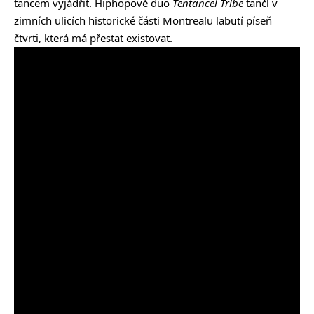
tancem vyjádřit. Hiphopové duo
Tentancel Tribe
tančí v
zimních ulicích historické části Montrealu labutí píseň
čtvrti, která má přestat existovat.