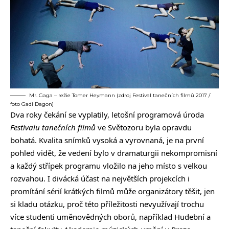
Mr. Gaga – režie Tomer Heymann (zdroj Festival tanečních filmů 2017 /
foto Gadi Dagon)
Dva roky čekání se vyplatily, letošní programová úroda
Festivalu tanečních filmů
ve Světozoru byla opravdu
bohatá. Kvalita snímků vysoká a vyrovnaná, je na první
pohled vidět, že vedení bylo v dramaturgii nekompromisní
a každý střípek programu vložilo na jeho místo s velkou
rozvahou. I divácká účast na největších projekcích i
promítání sérií krátkých filmů může organizátory těšit, jen
si kladu otázku, proč této příležitosti nevyužívají trochu
více studenti uměnovědných oborů, například Hudební a