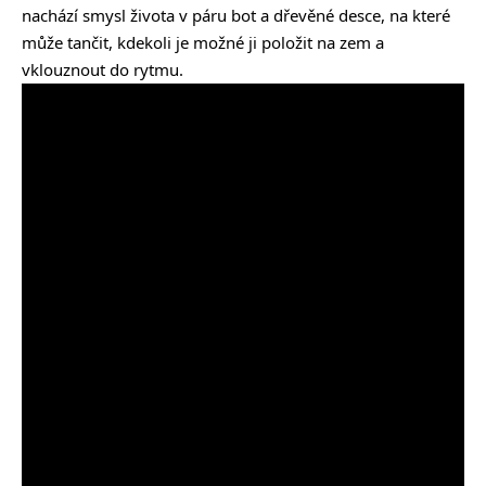
nachází smysl života v páru bot a dřevěné desce, na které
může tančit, kdekoli je možné ji položit na zem a
vklouznout do rytmu.