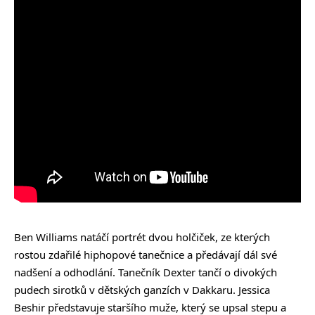
Ben Williams natáčí portrét dvou holčiček, ze kterých
rostou zdařilé hiphopové tanečnice a předávají dál své
nadšení a odhodlání. Tanečník Dexter tančí o divokých
pudech sirotků v dětských ganzích v Dakkaru. Jessica
Beshir představuje staršího muže, který se upsal stepu a