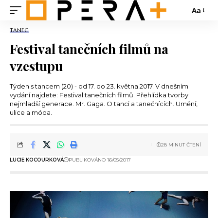
Aa
TANEC
Festival tanečních filmů na
vzestupu
Týden s tancem (20) - od 17. do 23. května 2017. V dnešním
vydání najdete: Festival tanečních filmů. Přehlídka tvorby
nejmladší generace. Mr. Gaga. O tanci a tanečnících. Umění,
ulice a móda.
28 MINUT ČTENÍ
LUCIE KOCOURKOVÁ
PUBLIKOVÁNO 16/05/2017