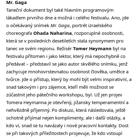
Mr. Gaga
Taneční dokument byl také hlavním programovým
lákadlem prvního dne a možná i celého festivalu. Ano, jde
o očekávaný snímek
Mr. Gaga
, portrét izraelského
choreografa
Ohada Naharina
, rozporuplné osobnosti,
která se v posledních desetiletích stala synonymem pro
tanec ve svém regionu. Režisér
Tomer Heymann
byl na
festivalu přítomen i jako lektor, který má nepochybně co
předávat – představil se jako autor skvělého snímku, jenž
zachycuje mnohovrstevnatou osobnost člověka, umělce a
tvůrce. Jde o přístup, který by mohl být velmi inspirativní, a
snad takovým i pro zájemce, kteří měli možnost se
zúčastnit jeho pátečního workshopu, byl. Už jen projev
Tomera Heymanna je otevřený, jižansky temperamentní a
nehvězdně příjemný. Po diskusi, která následovala, ještě
ochotně přijímal nejen komplimenty, ale i další otázky, a
kdo ví, snad se tu navázaly i nové pracovní kontakty. Dost
se při takových příležitostech projevuje, že kdo vstoupí