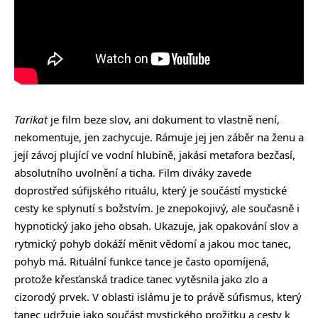
Tarikat
je film beze slov, ani dokument to vlastně není,
nekomentuje, jen zachycuje. Rámuje jej jen záběr na ženu a
její závoj plující ve vodní hlubině, jakási metafora bezčasí,
absolutního uvolnění a ticha. Film diváky zavede
doprostřed súfijského rituálu, který je součástí mystické
cesty ke splynutí s božstvím. Je znepokojivý, ale současně i
hypnotický jako jeho obsah. Ukazuje, jak opakování slov a
rytmický pohyb dokáží měnit vědomí a jakou moc tanec,
pohyb má. Rituální funkce tance je často opomíjená,
protože křesťanská tradice tanec vytěsnila jako zlo a
cizorodý prvek. V oblasti islámu je to právě súfismus, který
tanec udržuje jako součást mystického prožitku a cesty k