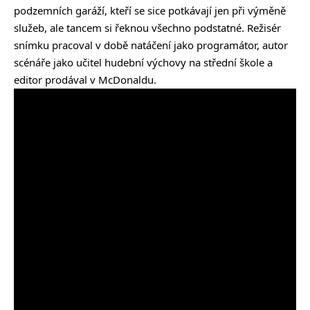
podzemních garáží, kteří se sice potkávají jen při výměně
služeb, ale tancem si řeknou všechno podstatné. Režisér
snímku pracoval v době natáčení jako programátor, autor
scénáře jako učitel hudební výchovy na střední škole a
editor prodával v McDonaldu.