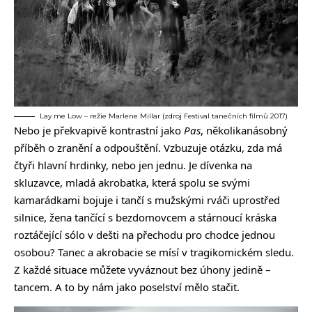
Lay me Low – režie Marlene Millar (zdroj Festival tanečních filmů 2017)
Nebo je překvapivě kontrastní jako
Pas
, několikanásobný
příběh o zranění a odpouštění. Vzbuzuje otázku, zda má
čtyři hlavní hrdinky, nebo jen jednu. Je dívenka na
skluzavce, mladá akrobatka, která spolu se svými
kamarádkami bojuje i tančí s mužskými rváči uprostřed
silnice, žena tančící s bezdomovcem a stárnoucí kráska
roztáčející sólo v dešti na přechodu pro chodce jednou
osobou? Tanec a akrobacie se mísí v tragikomickém sledu.
Z každé situace můžete vyváznout bez úhony jedině –
tancem. A to by nám jako poselství mělo stačit.