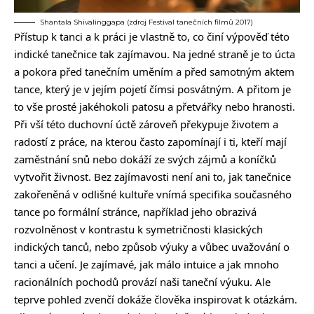
Shantala Shivalinggapa (zdroj Festival tanečních filmů 2017)
Přístup k tanci a k práci je vlastně to, co činí výpověď této
indické tanečnice tak zajímavou. Na jedné straně je to úcta
a pokora před tanečním uměním a před samotným aktem
tance, který je v jejím pojetí čímsi posvátným. A přitom je
to vše prosté jakéhokoli patosu a přetvářky nebo hranosti.
Při vší této duchovní úctě zároveň překypuje životem a
radostí z práce, na kterou často zapomínají i ti, kteří mají
zaměstnání snů nebo dokáží ze svých zájmů a koníčků
vytvořit živnost. Bez zajímavosti není ani to, jak tanečnice
zakořeněná v odlišné kultuře vnímá specifika současného
tance po formální stránce, například jeho obrazivá
rozvolněnost v kontrastu k symetričnosti klasických
indických tanců, nebo způsob výuky a vůbec uvažování o
tanci a učení. Je zajímavé, jak málo intuice a jak mnoho
racionálních pochodů provází naši taneční výuku. Ale
teprve pohled zvenčí dokáže člověka inspirovat k otázkám.