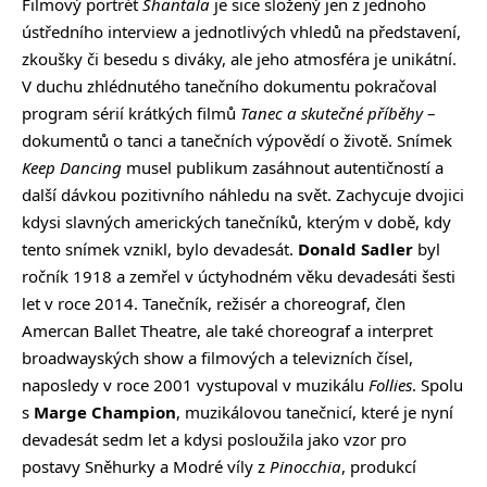
Filmový portrét
Shantala
je sice složený jen z jednoho
ústředního interview a jednotlivých vhledů na představení,
zkoušky či besedu s diváky, ale jeho atmosféra je unikátní.
V duchu zhlédnutého tanečního dokumentu pokračoval
program sérií krátkých filmů
Tanec a skutečné příběhy
–
dokumentů o tanci a tanečních výpovědí o životě. Snímek
Keep Dancing
musel publikum zasáhnout autentičností a
další dávkou pozitivního náhledu na svět. Zachycuje dvojici
kdysi slavných amerických tanečníků, kterým v době, kdy
tento snímek vznikl, bylo devadesát.
Donald Sadler
byl
ročník 1918 a zemřel v úctyhodném věku devadesáti šesti
let v roce 2014. Tanečník, režisér a choreograf, člen
Amercan Ballet Theatre, ale také choreograf a interpret
broadwayských show a filmových a televizních čísel,
naposledy v roce 2001 vystupoval v muzikálu
Follies
. Spolu
s
Marge Champion
, muzikálovou tanečnicí, které je nyní
devadesát sedm let a kdysi posloužila jako vzor pro
postavy Sněhurky a Modré víly z
Pinocchia
, produkcí