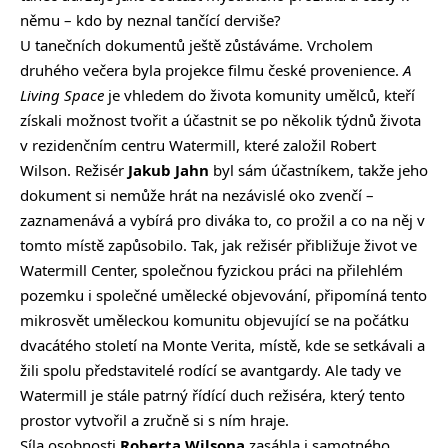
němu – kdo by neznal tančící derviše?
U tanečních dokumentů ještě zůstáváme. Vrcholem
druhého večera byla projekce filmu české provenience.
A
Living Space
je vhledem do života komunity umělců, kteří
získali možnost tvořit a účastnit se po několik týdnů života
v rezidenčním centru Watermill, které založil Robert
Wilson. Režisér
Jakub Jahn
byl sám účastníkem, takže jeho
dokument si nemůže hrát na nezávislé oko zvenčí –
zaznamenává a vybírá pro diváka to, co prožil a co na něj v
tomto místě zapůsobilo. Tak, jak režisér přibližuje život ve
Watermill Center, společnou fyzickou práci na přilehlém
pozemku i společné umělecké objevování, připomíná tento
mikrosvět uměleckou komunitu objevující se na počátku
dvacátého století na Monte Verita, místě, kde se setkávali a
žili spolu představitelé rodící se avantgardy. Ale tady ve
Watermill je stále patrný řídící duch režiséra, který tento
prostor vytvořil a zručně si s ním hraje.
Síla osobnosti
Roberta Wilsona
zasáhla i samotného