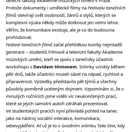
taneční fakulty Akademie múzických umění v Praze.
Protože dokumenty i umělecké filmy na
Festivalu tanečních
filmů
otevírají svět osobností, žánrů a stylů, kterých se
komplexní výuka někdy může dotknout jen velmi lehce.
Věřím, že komunikace existuje, ale je co do budoucna
prohlubovat.
Festival tanečních filmů
začal přehlídkou tvorby nejmladší
generace – studentů Filmové a televizní fakulty Akademie
múzických umění, kteří se spolu s tanečníky účastnili
workshopu s
Davidem Hintonem
. Snímky vznikly během
pěti dnů, takže účastníci museli sázet na nápad, rychlost a
připravenost. Výsledky představilo pět týmů a všechny
působily poměrně uceleným dojmem. Vzpomínám si, že v
minulých ročnících jsme viděli víc neukončených prací,
které se jejich samotní autoři zdráhali prezentovat.
Ve studentských pracích nyní převládá pohled na tanec
jako na nástroj sociální interakce, komunikace,
sebevyjádření. Ať už je to v úvodním snímku
Take One
, kdy