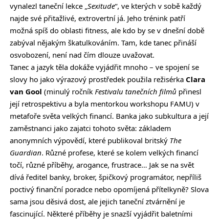
vynalezl taneční lekce „
Sexitude
“, ve kterých v sobě každý
najde své přitažlivé, extrovertní já. Jeho trénink patří
možná spíš do oblasti fitness, ale kdo by se v dnešní době
zabýval nějakým škatulkováním. Tam, kde tanec přináší
osvobození, není nad čím dlouze uvažovat.
Tanec a jazyk těla dokáže vyjádřit mnoho – ve spojení se
slovy ho jako výrazový prostředek použila režisérka
Clara
van Gool
(minulý ročník
Festivalu tanečních filmů
přinesl
její retrospektivu a byla mentorkou workshopu FAMU) v
metafoře světa velkých financí. Banka jako subkultura a její
zaměstnanci jako zajatci tohoto světa: základem
anonymních výpovědí, které publikoval britský
The
Guardian
. Různé profese, které se kolem velkých financí
točí, různé příběhy, arogance, frustrace… Jak se na svět
dívá ředitel banky, broker, špičkový programátor, nepříliš
poctivý finanční poradce nebo opomíjená přítelkyně? Slova
sama jsou děsivá dost, ale jejich taneční ztvárnění je
fascinující. Některé příběhy je snazší vyjádřit baletními