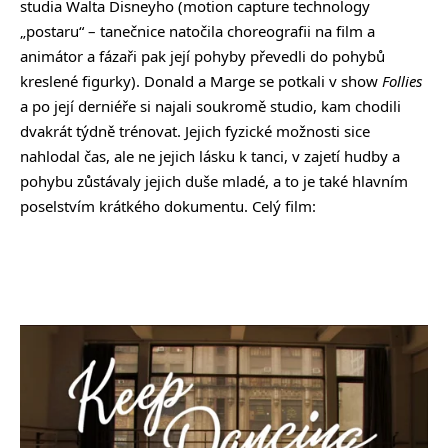
studia Walta Disneyho (motion capture technology
„postaru“ – tanečnice natočila choreografii na film a
animátor a fázaři pak její pohyby převedli do pohybů
kreslené figurky). Donald a Marge se potkali v show
Follies
a po její derniéře si najali soukromě studio, kam chodili
dvakrát týdně trénovat. Jejich fyzické možnosti sice
nahlodal čas, ale ne jejich lásku k tanci, v zajetí hudby a
pohybu zůstávaly jejich duše mladé, a to je také hlavním
poselstvím krátkého dokumentu. Celý film: