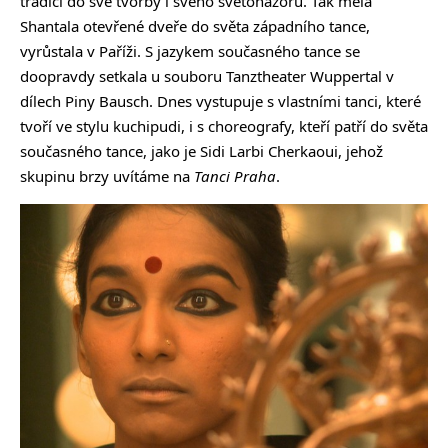
tradici do své tvorby i svého světonázoru. Tak měla
Shantala otevřené dveře do světa západního tance,
vyrůstala v Paříži. S jazykem současného tance se
doopravdy setkala u souboru Tanztheater Wuppertal v
dílech Piny Bausch. Dnes vystupuje s vlastními tanci, které
tvoří ve stylu kuchipudi, i s choreografy, kteří patří do světa
současného tance, jako je Sidi Larbi Cherkaoui, jehož
skupinu brzy uvítáme na
Tanci Praha
.