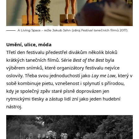
A Living Space – režie Jakub Jahn (zdroj Festival tanečních filmů 2017)
Umění, ulice, móda
Třetí den festivalu předestřel divákům několik bloků
krátkých tanečních filmů. Série
Best of the Best
byla
výběrem snímků, které organizátory festivalu nejvíce
oslovily. Třeba svou jednoduchostí jako
Lay me Low
, který v
sobě kombinuje pietu, vznešenost i splynutí s přírodou,
kdy je společný zpěv staré písně doprovázen jen
rytmickými tlesky a zástup lidí zní jako jeden hudební
nástroj.