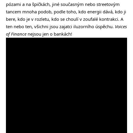
pózami a na špičkách, jiné současným nebo streetovým
tancem mnoha podob, podle toho, kdo energii dává, kdo ji
bere, kdo je v rozletu, kdo se choulí v zoufalé kontrakci. A
ten nebo ten, všichni jsou zajatci iluzorního úspěchu.
Voices
of Finance
nejsou jen o bankách!