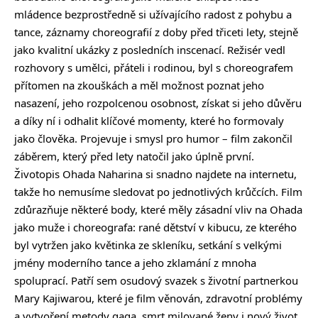
mládence bezprostředně si užívajícího radost z pohybu a
tance, záznamy choreografií z doby před třiceti lety, stejně
jako kvalitní ukázky z posledních inscenací. Režisér vedl
rozhovory s umělci, přáteli i rodinou, byl s choreografem
přítomen na zkouškách a měl možnost poznat jeho
nasazení, jeho rozpolcenou osobnost, získat si jeho důvěru
a díky ní i odhalit klíčové momenty, které ho formovaly
jako člověka. Projevuje i smysl pro humor – film zakončil
záběrem, který před lety natočil jako úplně první.
Životopis Ohada Naharina si snadno najdete na internetu,
takže ho nemusíme sledovat po jednotlivých krůčcích. Film
zdůrazňuje některé body, které měly zásadní vliv na Ohada
jako muže i choreografa: rané dětství v kibucu, ze kterého
byl vytržen jako květinka ze skleníku, setkání s velkými
jmény moderního tance a jeho zklamání z mnoha
spoluprací. Patří sem osudový svazek s životní partnerkou
Mary Kajiwarou, které je film věnován, zdravotní problémy
a vytvoření metody gaga, smrt milované ženy i nový život