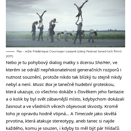
Pas – režie Frédérique Cournoyer-Lessard (zdroj Festival tanečních filmů
2017)
Nebo je tu pohybový dialog matky s dcerou
She/Her
, ve
kterém se odráží nepřekonatelnost generačních rozporů i
nutnost souznění, protože nikdo tak blízký tu stejně nikdy
nebyl a není.
Music Box
je tanečně hudební groteskou,
která ukazuje, co všechno dokáže s člověkem jeho fantazie
a o kolik by byl svět zábavnější místo, kdybychom dokázali
žasnout a ve všedních věcech objevovat skvosty. Kromě
toho je opravdu hodně vtipná… A
Timecode
jako skvělá
prvotina, která atakuje stereotypy, aneb tanec si najde
každého, komu je souzen, i kdyby to měl být pár hlídačů