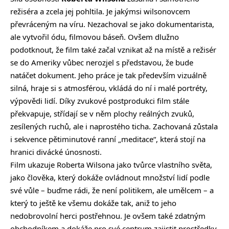
režiséra a zcela jej pohltila. Je jakýmsi wilsonovcem
převráceným na víru. Nezachoval se jako dokumentarista,
ale vytvořil ódu, filmovou báseň. Ovšem dlužno
podotknout, že film také začal vznikat až na místě a režisér
se do Ameriky vůbec nerozjel s představou, že bude
natáčet dokument. Jeho práce je tak především vizuálně
silná, hraje si s atmosférou, vkládá do ní i malé portréty,
výpovědi lidí. Díky zvukové postprodukci film stále
překvapuje, střídají se v něm plochy reálných zvuků,
zesílených ruchů, ale i naprostého ticha. Zachovaná zůstala
i sekvence pětiminutové ranní „meditace“, která stojí na
hranici divácké únosnosti.
Film ukazuje Roberta Wilsona jako tvůrce vlastního světa,
jako člověka, který dokáže ovládnout množství lidí podle
své vůle – buďme rádi, že není politikem, ale umělcem – a
který to ještě ke všemu dokáže tak, aniž to jeho
nedobrovolní herci postřehnou. Je ovšem také zdatným
obchodníkem a dokáže pro své centrum zajistit prostředky,