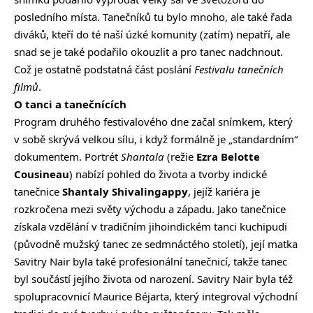
posledního místa. Tanečníků tu bylo mnoho, ale také řada
diváků, kteří do té naší úzké komunity (zatím) nepatří, ale
snad se je také podařilo okouzlit a pro tanec nadchnout.
Což je ostatně podstatná část poslání
Festivalu tanečních
filmů
.
O tanci a tanečnících
Program druhého festivalového dne začal snímkem, který
v sobě skrývá velkou sílu, i když formálně je „standardním“
dokumentem. Portrét
Shantala
(režie
Ezra Belotte
Cousineau
) nabízí pohled do života a tvorby indické
tanečnice
Shantaly Shivalingappy
, jejíž kariéra je
rozkročena mezi světy východu a západu. Jako tanečnice
získala vzdělání v tradičním jihoindickém tanci kuchipudi
(původně mužský tanec ze sedmnáctého století), její matka
Savitry Nair byla také profesionální tanečnicí, takže tanec
byl součástí jejího života od narození. Savitry Nair byla též
spolupracovnicí Maurice Béjarta, který integroval východní