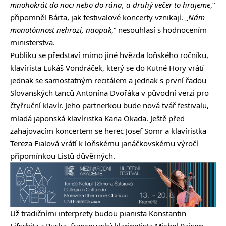
mnohokrát do noci nebo do rána, a druhý večer to hrajeme
,“
připomněl Bárta, jak festivalové koncerty vznikají. „
Nám
monotónnost nehrozí, naopak
,“ nesouhlasí s hodnocením
ministerstva.
Publiku se představí mimo jiné hvězda loňského ročníku,
klavírista Lukáš Vondráček, který se do Kutné Hory vrátí
jednak se samostatným recitálem a jednak s první řadou
Slovanských tanců Antonína Dvořáka v původní verzi pro
čtyřruční klavír. Jeho partnerkou bude nová tvář festivalu,
mladá japonská klavíristka Kana Okada. Ještě před
zahajovacím koncertem se herec Josef Somr a klavíristka
Tereza Fialová vrátí k loňskému janáčkovskému výročí
připomínkou Listů důvěrných.
Už tradičními interprety budou pianista Konstantin