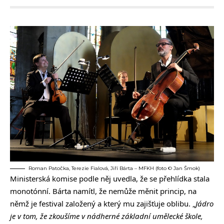
Roman Patočka, Terezie Fialová, Jiří Bárta – MFKH (foto © Jan Šmok)
Ministerská komise podle něj uvedla, že se přehlídka stala
monotónní. Bárta namítl, že nemůže měnit princip, na
němž je festival založený a který mu zajišťuje oblibu. „
Jádro
je v tom, že zkoušíme v nádherné základní umělecké škole,