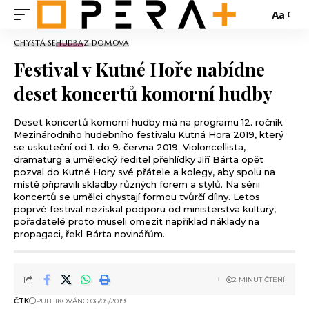
Aa
CHYSTÁ SE
HUDBA
Z DOMOVA
Festival v Kutné Hoře nabídne
deset koncertů komorní hudby
Deset koncertů komorní hudby má na programu 12. ročník
Mezinárodního hudebního festivalu Kutná Hora 2019, který
se uskuteční od 1. do 9. června 2019. Violoncellista,
dramaturg a umělecký ředitel přehlídky Jiří Bárta opět
pozval do Kutné Hory své přátele a kolegy, aby spolu na
místě připravili skladby různých forem a stylů. Na sérii
koncertů se umělci chystají formou tvůrčí dílny. Letos
poprvé festival nezískal podporu od ministerstva kultury,
pořadatelé proto museli omezit například náklady na
propagaci, řekl Bárta novinářům.
2 MINUT ČTENÍ
ČTK
PUBLIKOVÁNO 06/05/2019