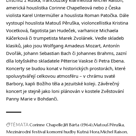
Lifschitz z Ruska, francouzský klarinetista Michel Raison,
americká houslistka Corinne Chapelleová nebo z Česka
violista Karel Untermüller a houslista Roman Patočka. Dále
vystoupí houslista Matouš Pěruška, violoncellistka Kristina
Vocetková, fagotista Jan Hudeček, varhanice Michaela
Káčerková či trumpetista Marek Zvolánek. Vedle skladeb
klasiků, jako jsou Wolfgang Amadeus Mozart, Antonín
Dvořák, Johann Sebastian Bach či Johannes Brahms, zazní
díla lotyšského skladatele Pēterise Vaskse či Petra Ebena.
Koncerty se budou konat v historických prostorách, které
spoluvytvářejí celkovou atmosféru – v chrámu svaté
Barbory, kapli Božího těla a Jezuitské koleji. Závěrečný
koncert je stejně jako loni plánován v kostele Zvěstování
Panny Marie v Bohdanči.
TÉMATA
Corinne Chapelle
Jiří Bárta (1964)
Matouš Pěruška
Mezinárodní festival komorní hudby Kutná Hora
Michel Raison