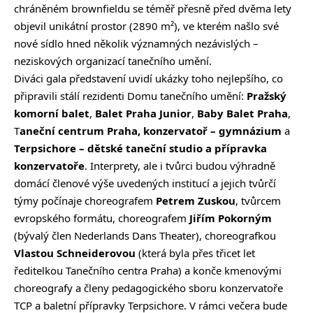
chráněném brownfieldu se téměř přesně před dvěma lety
objevil unikátní prostor (2890 m²), ve kterém našlo své
nové sídlo hned několik významných nezávislých –
neziskových organizací tanečního umění.
Diváci gala představení uvidí ukázky toho nejlepšího, co
připravili stálí rezidenti Domu tanečního umění:
Pražský
komorní balet
,
Balet Praha Junior
,
Baby Balet Praha
,
T
aneční centrum Praha, konzervatoř – gymnázium
a
Terpsichore – dětské taneční studio a přípravka
konzervatoře
. Interprety, ale i tvůrci budou výhradně
domácí členové výše uvedených institucí a jejich tvůrčí
týmy počínaje choreografem
Petrem Zuskou
, tvůrcem
evropského formátu, choreografem
Jiřím Pokorným
(bývalý člen Nederlands Dans Theater), choreografkou
Vlastou Schneiderovou
(která byla přes třicet let
ředitelkou Tanečního centra Praha) a konče kmenovými
choreografy a členy pedagogického sboru konzervatoře
TCP a baletní přípravky Terpsichore. V rámci večera bude