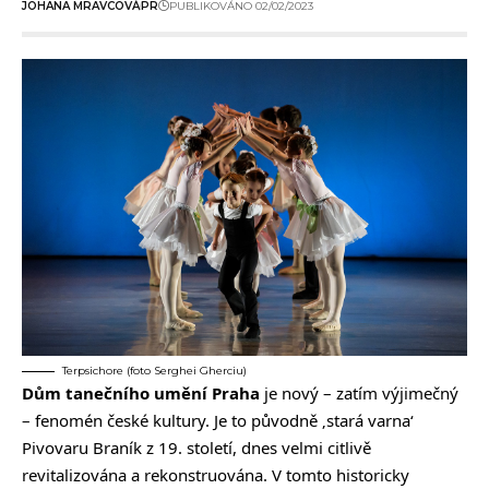
JOHANA MRAVCOVÁ
PR
PUBLIKOVÁNO 02/02/2023
Terpsichore (foto Serghei Gherciu)
Dům tanečního umění Praha
je nový – zatím výjimečný
– fenomén české kultury. Je to původně ‚stará varna‘
Pivovaru Braník z 19. století, dnes velmi citlivě
revitalizována a rekonstruována. V tomto historicky