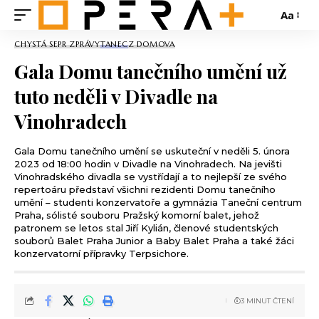
Aa
CHYSTÁ SE
PR ZPRÁVY
TANEC
Z DOMOVA
Gala Domu tanečního umění už
tuto neděli v Divadle na
Vinohradech
Gala Domu tanečního umění se uskuteční v neděli 5. února
2023 od 18:00 hodin v Divadle na Vinohradech. Na jevišti
Vinohradského divadla se vystřídají a to nejlepší ze svého
repertoáru představí všichni rezidenti Domu tanečního
umění – studenti konzervatoře a gymnázia Taneční centrum
Praha, sólisté souboru Pražský komorní balet, jehož
patronem se letos stal Jiří Kylián, členové studentských
souborů Balet Praha Junior a Baby Balet Praha a také žáci
konzervatorní přípravky Terpsichore.
3 MINUT ČTENÍ