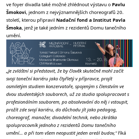
ve foyer divadla také možné zhlédnout výstavu o
Pavlu
Šmokovi
, jednom z nejvýznamnějších choreografů 20.
století, kterou připravil
Nadační fond a Institut Pavla
Šmoka
, jenž je také jedním z rezidentů Domu tanečního
umění.
„Je zvláštní si představit, že by člověk skutečně mohl začít
svoji taneční kariéru jako čtyřletý v přípravce, projít
osmiletým studiem konzervatoře, spojeným s členstvím ve
dvou studentských souborech, už za studia spolupracovat s
profesionálním souborem, po absolvování do něj i vstoupit,
prožít zde svojí kariéru, do důchodu jít jako pedagog,
choreograf, manažer, divadelní technik, nebo zkrátka
spolupracovník jednoho z rezidentů Domu tanečního
umění… a při tom všem neopustit jeden areál budov,“
říká