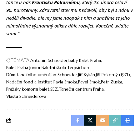
tance u nás
Františku Pokornému
, který 23. února oslaví
90. narozeniny. Zdravotní stav mu nedovolí, aby byl s námi v
neděli divadle, ale my jsme naopak s ním a snažíme se jeho
mimořádně významný odkaz dále rozvíjet. Konečně uvidíte
sami.“
TÉMATA
Antonín Schneider
Baby Balet Praha
Balet Praha Junior
Baletní škola Terpsichore
Dům tanečního umění
Jan Schneider
Jiří Kylián
Jiří Pokorný (1971)
Nadační fond a Institut Pavla Šmoka
Pavel Šmok
Petr Zuska
Pražský komorní balet
SEZ
Taneční centrum Praha
Vlasta Schneiderová