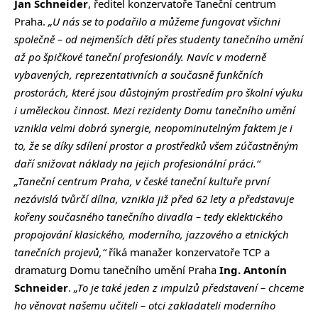
Jan Schneider
, ředitel konzervatoře Taneční centrum
Praha.
„U nás se to podařilo a můžeme fungovat všichni
společně – od nejmenších dětí přes studenty tanečního umění
až po špičkové taneční profesionály. Navíc v moderně
vybavených, reprezentativních a současně funkčních
prostorách, které jsou důstojným prostředím pro školní výuku
i uměleckou činnost. Mezi rezidenty Domu tanečního umění
vznikla velmi dobrá synergie, neopominutelným faktem je i
to, že se díky sdílení prostor a prostředků všem zúčastněným
daří snižovat náklady na jejich profesionální práci.“
„Taneční centrum Praha, v české taneční kultuře první
nezávislá tvůrčí dílna, vznikla již před 62 lety a představuje
kořeny současného tanečního divadla – tedy eklektického
propojování klasického, moderního, jazzového a etnických
tanečních projevů,“
říká manažer konzervatoře TCP a
dramaturg Domu tanečního umění Praha
Ing. Antonín
Schneider
.
„To je také jeden z impulzů představení – chceme
ho věnovat našemu učiteli – otci zakladateli moderního