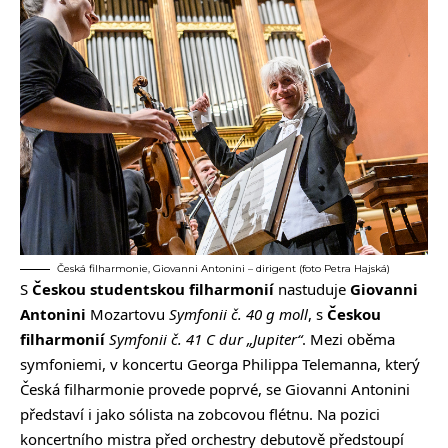
Česká filharmonie, Giovanni Antonini – dirigent (foto Petra Hajská)
S
Českou studentskou filharmonií
nastuduje
Giovanni
Antonini
Mozartovu
Symfonii č. 40 g moll
, s
Českou
filharmonií
Symfonii č. 41 C dur „Jupiter“
. Mezi oběma
symfoniemi, v koncertu Georga Philippa Telemanna, který
Česká filharmonie provede poprvé, se Giovanni Antonini
představí i jako sólista na zobcovou flétnu. Na pozici
koncertního mistra před orchestry debutově předstoupí