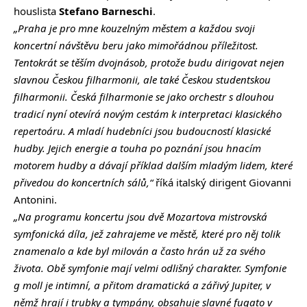
houslista
Stefano Barneschi
.
„Praha je pro mne kouzelným městem a každou svoji
koncertní návštěvu beru jako mimořádnou příležitost.
Tentokrát se těším dvojnásob, protože budu dirigovat nejen
slavnou Českou filharmonii, ale také Českou studentskou
filharmonii. Česká filharmonie se jako orchestr s dlouhou
tradicí nyní otevírá novým cestám k interpretaci klasického
repertoáru. A mladí hudebníci jsou budoucností klasické
hudby. Jejich energie a touha po poznání jsou hnacím
motorem hudby a dávají příklad dalším mladým lidem, které
přivedou do koncertních sálů,“
říká italský dirigent Giovanni
Antonini.
„Na programu koncertu jsou dvě Mozartova mistrovská
symfonická díla, jež zahrajeme ve městě, které pro něj tolik
znamenalo a kde byl milován a často hrán už za svého
života. Obě symfonie mají velmi odlišný charakter. Symfonie
g moll je intimní, a přitom dramatická a zářivý Jupiter, v
němž hrají i trubky a tympány, obsahuje slavné fugato v