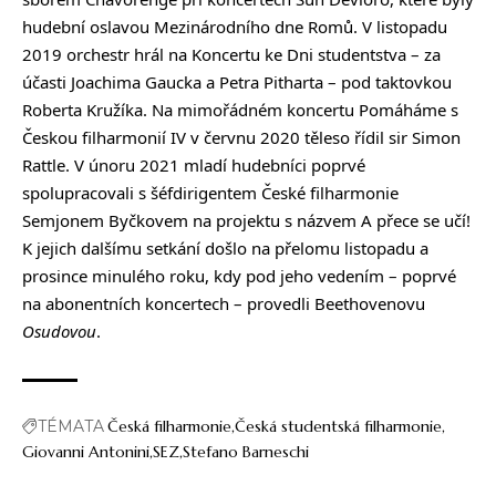
hudební oslavou Mezinárodního dne Romů. V listopadu
2019 orchestr hrál na Koncertu ke Dni studentstva – za
účasti Joachima Gaucka a Petra Pitharta – pod taktovkou
Roberta Kružíka. Na mimořádném koncertu Pomáháme s
Českou filharmonií IV v červnu 2020 těleso řídil sir Simon
Rattle. V únoru 2021 mladí hudebníci poprvé
spolupracovali s šéfdirigentem České filharmonie
Semjonem Byčkovem na projektu s názvem A přece se učí!
K jejich dalšímu setkání došlo na přelomu listopadu a
prosince minulého roku, kdy pod jeho vedením – poprvé
na abonentních koncertech – provedli Beethovenovu
Osudovou
.
TÉMATA
Česká filharmonie
Česká studentská filharmonie
Giovanni Antonini
SEZ
Stefano Barneschi