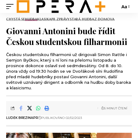
Aa
CHYSTÁ SE
HUDBA
KLASIKA
PR ZPRÁVY
STARÁ HUDBA
Z DOMOVA
Giovanni Antonini bude řídit
Českou studentskou filharmonii
Českou studentskou filharmonii už dirigovali Simon Rattle i
Semjon Byčkov, který s ní loni na přelomu listopadu a
prosince dokonce oslavil své sedmdesátiny. Od 8. do 10.
února vždy od 19:30 hodin se ve Dvořákově síni Rudolfina
před mladé hudebníky postaví Giovanni Antonini, další
světově uznávaný dirigent a odborník na hudbu doby baroka
a klasicismu.
5 MINUT ČTENÍ
LUDĚK BŘEZINA
PR
PUBLIKOVÁNO 02/02/2023