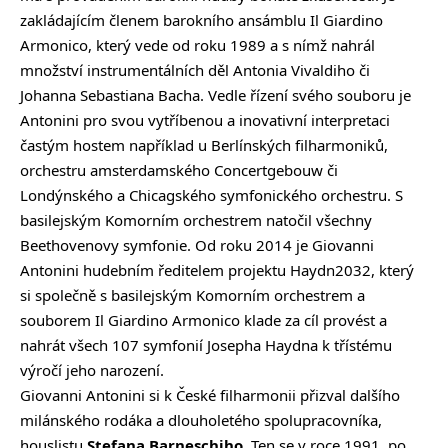
zakládajícím členem barokního ansámblu Il Giardino
Armonico, který vede od roku 1989 a s nímž nahrál
množství instrumentálních děl Antonia Vivaldiho či
Johanna Sebastiana Bacha. Vedle řízení svého souboru je
Antonini pro svou vytříbenou a inovativní interpretaci
častým hostem například u Berlínských filharmoniků,
orchestru amsterdamského Concertgebouw či
Londýnského a Chicagského symfonického orchestru. S
basilejským Komorním orchestrem natočil všechny
Beethovenovy symfonie. Od roku 2014 je Giovanni
Antonini hudebním ředitelem projektu Haydn2032, který
si společně s basilejským Komorním orchestrem a
souborem Il Giardino Armonico klade za cíl provést a
nahrát všech 107 symfonií Josepha Haydna k třístému
výročí jeho narození.
Giovanni Antonini si k České filharmonii přizval dalšího
milánského rodáka a dlouholetého spolupracovníka,
houslistu
Stefana Barneschiho
. Ten se v roce 1991, po