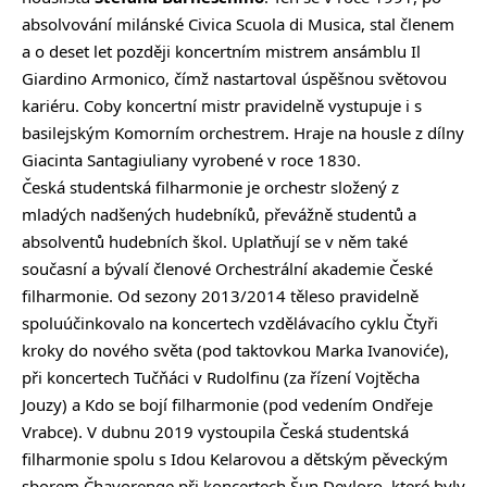
absolvování milánské Civica Scuola di Musica, stal členem
a o deset let později koncertním mistrem ansámblu Il
Giardino Armonico, čímž nastartoval úspěšnou světovou
kariéru. Coby koncertní mistr pravidelně vystupuje i s
basilejským Komorním orchestrem. Hraje na housle z dílny
Giacinta Santagiuliany vyrobené v roce 1830.
Česká studentská filharmonie je orchestr složený z
mladých nadšených hudebníků, převážně studentů a
absolventů hudebních škol. Uplatňují se v něm také
současní a bývalí členové Orchestrální akademie České
filharmonie. Od sezony 2013/2014 těleso pravidelně
spoluúčinkovalo na koncertech vzdělávacího cyklu Čtyři
kroky do nového světa (pod taktovkou Marka Ivanoviće),
při koncertech Tučňáci v Rudolfinu (za řízení Vojtěcha
Jouzy) a Kdo se bojí filharmonie (pod vedením Ondřeje
Vrabce). V dubnu 2019 vystoupila Česká studentská
filharmonie spolu s Idou Kelarovou a dětským pěveckým
sborem Čhavorenge při koncertech Šun Devloro, které byly