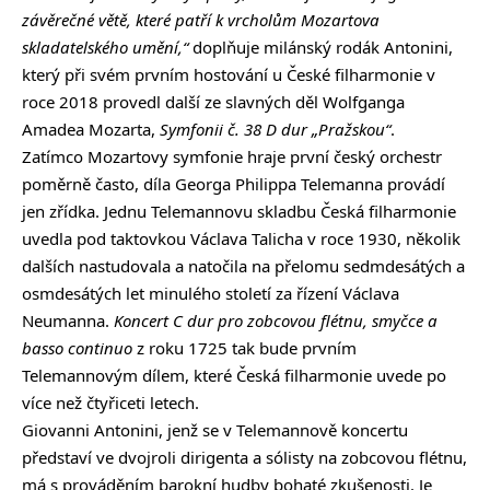
závěrečné větě, které patří k vrcholům Mozartova
skladatelského umění,“
doplňuje milánský rodák Antonini,
který při svém prvním hostování u České filharmonie v
roce 2018 provedl další ze slavných děl Wolfganga
Amadea Mozarta,
Symfonii č. 38 D dur „Pražskou“
.
Zatímco Mozartovy symfonie hraje první český orchestr
poměrně často, díla Georga Philippa Telemanna provádí
jen zřídka. Jednu Telemannovu skladbu Česká filharmonie
uvedla pod taktovkou Václava Talicha v roce 1930, několik
dalších nastudovala a natočila na přelomu sedmdesátých a
osmdesátých let minulého století za řízení Václava
Neumanna.
Koncert C dur pro zobcovou flétnu, smyčce a
basso continuo
z roku 1725 tak bude prvním
Telemannovým dílem, které Česká filharmonie uvede po
více než čtyřiceti letech.
Giovanni Antonini, jenž se v Telemannově koncertu
představí ve dvojroli dirigenta a sólisty na zobcovou flétnu,
má s prováděním barokní hudby bohaté zkušenosti. Je