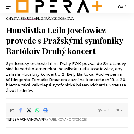
Aa
CHYSTÁ SE
HUDBA
PR ZPRÁVY
Z DOMOVA
Houslistka Leila Josefowicz
provede s Pražskými symfoniky
Bartókův Druhý koncert
Symfonický orchestr hl. m. Prahy FOK pozval do Smetanovy
síně kanadsko-americkou houslistku Leilu Josefowicz, aby
zahrála Houslový koncert č. 2. Bély Bartóka. Pod vedením
šéfdirigenta Tomáše Braunera zazní na koncertech 19. a 20.
března také velkolepá symfonická báseň Richarda Strausse
Život hrdinův.
2 MINUT ČTENÍ
TEREZA AXMANNOVÁ
PR
PUBLIKOVÁNO 13/03/2025