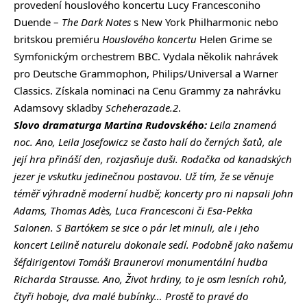
provedení houslového koncertu Lucy Francesconiho
Duende –
The Dark Notes
s New York Philharmonic nebo
britskou premiéru
Houslového koncertu
Helen Grime se
Symfonickým orchestrem BBC. Vydala několik nahrávek
pro Deutsche Grammophon, Philips/Universal a Warner
Classics. Získala nominaci na Cenu Grammy za nahrávku
Adamsovy skladby
Scheherazade.2
.
Slovo dramaturga Martina Rudovského:
Leila znamená
noc. Ano, Leila Josefowicz se často halí do černých šatů, ale
její hra přináší den, rozjasňuje duši. Rodačka od kanadských
jezer je vskutku jedinečnou postavou. Už tím, že se věnuje
téměř výhradně moderní hudbě; koncerty pro ni napsali John
Adams, Thomas Adès, Luca Francesconi či Esa-Pekka
Salonen. S Bartókem se sice o pár let minuli, ale i jeho
koncert Leilině naturelu dokonale sedí. Podobně jako našemu
šéfdirigentovi Tomáši Braunerovi monumentální hudba
Richarda Strausse. Ano, Život hrdiny, to je osm lesních rohů,
čtyři hoboje, dva malé bubínky… Prostě to pravé do