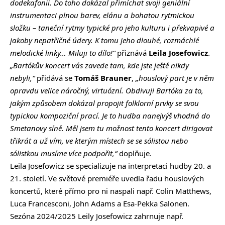
dodekafonii. Do toho dokázal přimíchat svoji geniální
instrumentaci plnou barev, elánu a bohatou rytmickou
složku – taneční rytmy typické pro jeho kulturu i překvapivé a
jakoby nepatřičné údery. K tomu jeho dlouhé, rozmáchlé
melodické linky… Miluji to dílo!“
přiznává
Leila Josefowicz
.
„Bartókův koncert vás zavede tam, kde jste ještě nikdy
nebyli,“
přidává se
Tomáš Brauner
,
„houslový part je v něm
opravdu velice náročný, virtuózní. Obdivuji Bartóka za to,
jakým způsobem dokázal propojit folklorní prvky se svou
typickou kompoziční prací. Je to hudba nanejvýš vhodná do
Smetanovy síně. Měl jsem tu možnost tento koncert dirigovat
třikrát a už vím, ve kterým místech se se sólistou nebo
sólistkou musíme více podpořit,“
doplňuje.
Leila Josefowicz se specializuje na interpretaci hudby 20. a
21. století. Ve světové premiéře uvedla řadu houslových
koncertů, které přímo pro ni naspali např. Colin Matthews,
Luca Francesconi, John Adams a Esa-Pekka Salonen.
Sezóna 2024/2025 Leily Josefowicz zahrnuje např.