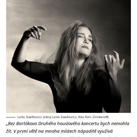
Leila Josefowicz (zdroj Leila Josefowicz, foto Tom Zimberoff)
„Bez Bartókova Druhého houslového koncertu bych nemohla
žít. V první větě na mnoha místech nápaditě využívá