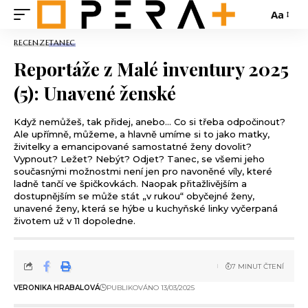
Aa
RECENZE
TANEC
Reportáže z Malé inventury 2025
(5): Unavené ženské
Když nemůžeš, tak přidej, anebo… Co si třeba odpočinout?
Ale upřímně, můžeme, a hlavně umíme si to jako matky,
živitelky a emancipované samostatné ženy dovolit?
Vypnout? Ležet? Nebýt? Odjet? Tanec, se všemi jeho
současnými možnostmi není jen pro navoněné víly, které
ladně tančí ve špičkovkách. Naopak přitažlivějším a
dostupnějším se může stát „v rukou“ obyčejné ženy,
unavené ženy, která se hýbe u kuchyňské linky vyčerpaná
životem už v 11 dopoledne.
7 MINUT ČTENÍ
VERONIKA HRABALOVÁ
PUBLIKOVÁNO 13/03/2025