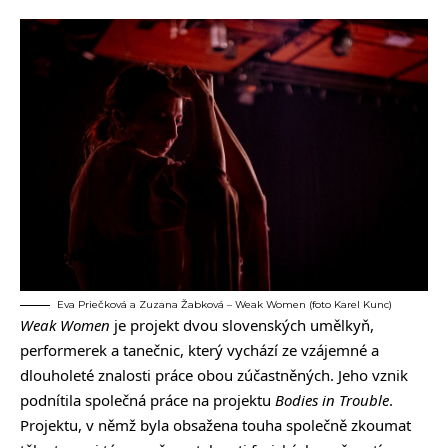
Eva Priečková a Zuzana Žabková – Weak Women (foto Karel Kunc)
Weak Women
je projekt dvou slovenských umělkyň,
performerek a tanečnic, který vychází ze vzájemné a
dlouholeté znalosti práce obou zúčastněných. Jeho vznik
podnítila společná práce na projektu
Bodies in Trouble
.
Projektu, v němž byla obsažena touha společně zkoumat