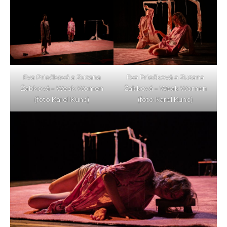
Eva Priečková a Zuzana
Eva Priečková a Zuzana
Žabková – Weak Women
Žabková – Weak Women
(foto Karel Kunc)
(foto Karel Kunc)