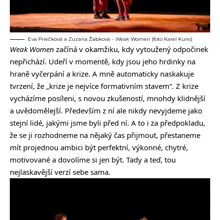
Eva Priečková a Zuzana Žabková – Weak Women (foto Karel Kunc)
Weak Women
začíná v okamžiku, kdy vytoužený odpočinek
nepřichází. Udeří v momentě, kdy jsou jeho hrdinky na
hraně vyčerpání a krize. A mně automaticky naskakuje
tvrzení, že „krize je nejvíce formativním stavem“. Z krize
vycházíme posíleni, s novou zkušeností, mnohdy klidnější
a uvědomělejší. Především z ní ale nikdy nevyjdeme jako
stejní lidé, jakými jsme byli před ní. A to i za předpokladu,
že se ji rozhodneme na nějaký čas přijmout, přestaneme
mít projednou ambici být perfektní, výkonné, chytré,
motivované a dovolíme si jen být. Tady a teď, tou
nejlaskavější verzí sebe sama.