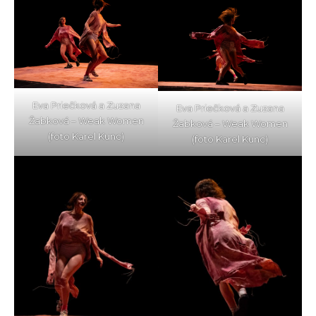
Eva Priečková a Zuzana
Eva Priečková a Zuzana
Žabková – Weak Women
Žabková – Weak Women
(foto Karel Kunc)
(foto Karel Kunc)