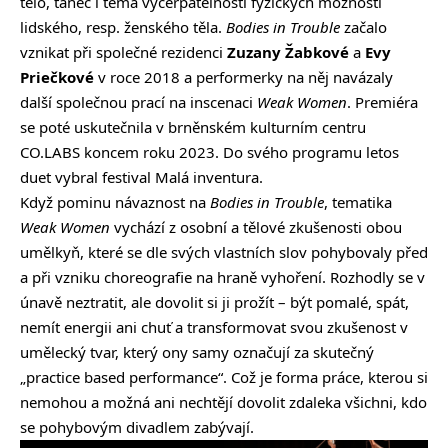
tělo, tanec i téma vyčerpatelnosti fyzických možností
lidského, resp. ženského těla.
Bodies in Trouble
začalo
vznikat při společné rezidenci
Zuzany Žabkové
a
Evy
Priečkové
v roce 2018 a performerky na něj navázaly
další společnou prací na inscenaci
Weak Women
. Premiéra
se poté uskutečnila v brněnském kulturním centru
CO.LABS koncem roku 2023. Do svého programu letos
duet vybral festival Malá inventura.
Když pominu návaznost na
Bodies in Trouble
, tematika
Weak Women
vychází z osobní a tělové zkušenosti obou
umělkyň, které se dle svých vlastních slov pohybovaly před
a při vzniku choreografie na hraně vyhoření. Rozhodly se v
únavě neztratit, ale dovolit si ji prožít – být pomalé, spát,
nemít energii ani chuť a transformovat svou zkušenost v
umělecký tvar, který ony samy označují za skutečný
„practice based performance“. Což je forma práce, kterou si
nemohou a možná ani nechtějí dovolit zdaleka všichni, kdo
se pohybovým divadlem zabývají.