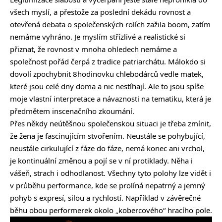
všech myslí, a přestože za poslední dekádu rovnost a
otevřená debata o společenských rolích zažila boom, zatím
nemáme vyhráno. Je myslím střízlivé a realistické si
přiznat, že rovnost v mnoha ohledech nemáme a
společnost pořád čerpá z tradice patriarchátu. Málokdo si
dovolí zpochybnit 8hodinovku chlebodárců vedle matek,
které jsou celé dny doma a nic nestíhají. Ale to jsou spíše
moje vlastní interpretace a návaznosti na tematiku, která je
předmětem inscenačního zkoumání.
Přes někdy neútěšnou společenskou situaci je třeba zmínit,
že žena je fascinujícím stvořením. Neustále se pohybující,
neustále cirkulující z fáze do fáze, nemá konec ani vrchol,
je kontinuální změnou a pojí se v ní protiklady. Něha i
vášeň, strach i odhodlanost. Všechny tyto polohy lze vidět i
v průběhu performance, kde se prolíná nepatrný a jemný
pohyb s expresí, silou a rychlostí. Například v závěrečné
běhu obou performerek okolo „kobercového“ hracího pole.