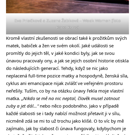
Eva Priečková a Zuzana Žabková – Weak Women (foto
Karel Kunc)
Kromě vlastní zkušenosti se obrací také k prožitkům svých
matek, babiček a žen ve svém okolí. Jaké události se
promítly do jejich těl, v jaké kondici byly, jak se svou
únavou pracovaly ony, a jak se jejich osobní historie otiskla
do následujících generací. Tehdy, když se nic jako
neplacená full-time pozice matky a hospodyně, ženská síla,
cyklus ani emancipace nijak zvlášť ve veřejném prostoru
neřešily. Tuším, co by na otázku únavy řekla moje vlastní
matka.
„Nikdo se mě na nic neptal, člověk musel zatnout
zuby a jet dál…“
nebo něco podobného. Jako v případě
každé slabosti se i tady nabízí možnost přetavit ji v sílu,
nicméně zdá se mi to už trochu jako klišé. O to víc by mě
zajímalo, jak by slabost či únava fungovaly, kdybychom je