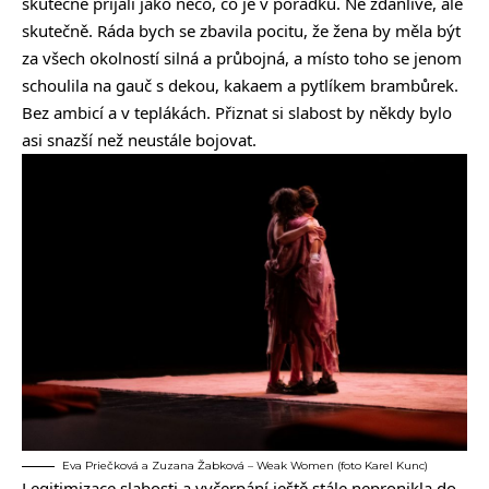
skutečně přijali jako něco, co je v pořádku. Ne zdánlivě, ale
skutečně. Ráda bych se zbavila pocitu, že žena by měla být
za všech okolností silná a průbojná, a místo toho se jenom
schoulila na gauč s dekou, kakaem a pytlíkem brambůrek.
Bez ambicí a v teplákách. Přiznat si slabost by někdy bylo
asi snazší než neustále bojovat.
Eva Priečková a Zuzana Žabková – Weak Women (foto Karel Kunc)
Legitimizace slabosti a vyčerpání ještě stále nepronikla do