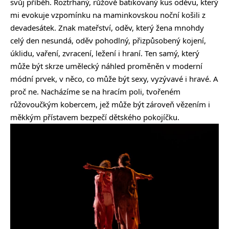
svůj příběh. Roztrhaný, růžově batikovaný kus oděvu, který
mi evokuje vzpomínku na maminkovskou noční košili z
devadesátek. Znak mateřství, oděv, který žena mnohdy
celý den nesundá, oděv pohodlný, přizpůsobený kojení,
úklidu, vaření, zvracení, ležení i hraní. Ten samý, který
může být skrze umělecký náhled proměněn v moderní
módní prvek, v něco, co může být sexy, vyzývavé i hravé. A
proč ne. Nacházíme se na hracím poli, tvořeném
růžovoučkým kobercem, jež může být zároveň vězením i
měkkým přístavem bezpečí dětského pokojíčku.