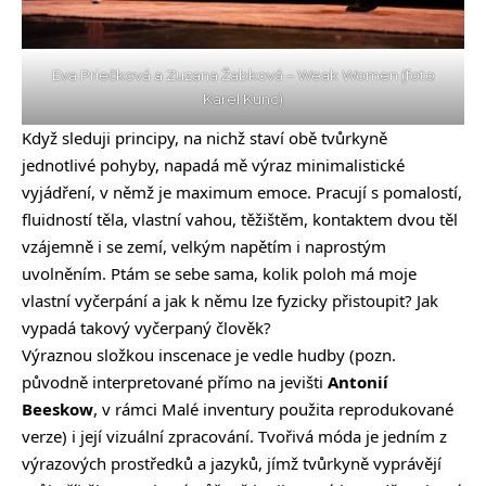
Eva Priečková a Zuzana Žabková – Weak Women (foto
Karel Kunc)
Když sleduji principy, na nichž staví obě tvůrkyně
jednotlivé pohyby, napadá mě výraz minimalistické
vyjádření, v němž je maximum emoce. Pracují s pomalostí,
fluidností těla, vlastní vahou, těžištěm, kontaktem dvou těl
vzájemně i se zemí, velkým napětím i naprostým
uvolněním. Ptám se sebe sama, kolik poloh má moje
vlastní vyčerpání a jak k němu lze fyzicky přistoupit? Jak
vypadá takový vyčerpaný člověk?
Výraznou složkou inscenace je vedle hudby (pozn.
původně interpretované přímo na jevišti
Antonií
Beeskow
, v rámci Malé inventury použita reprodukované
verze) i její vizuální zpracování. Tvořivá móda je jedním z
výrazových prostředků a jazyků, jímž tvůrkyně vyprávějí