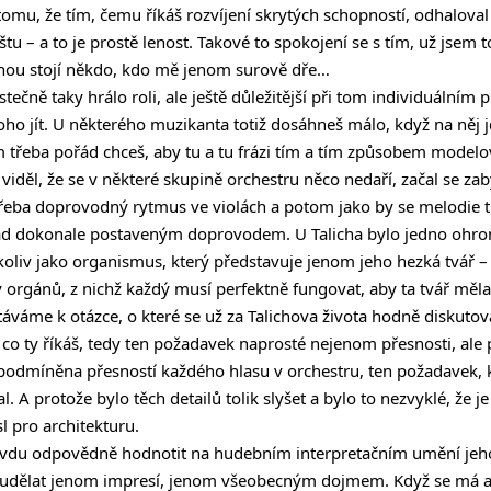
tomu, že tím, čemu říkáš rozvíjení skrytých schopností, odhaloval
u – a to je prostě lenost. Takové to spokojení se s tím, už jsem t
ou stojí někdo, kdo mě jenom surově dře…
ástečně taky hrálo roli, ale ještě důležitější při tom individuálním p
koho jít. U některého muzikanta totiž dosáhneš málo, když na něj 
 třeba pořád chceš, aby tu a tu frázi tím a tím způsobem modelova
viděl, že se v některé skupině orchestru něco nedaří, začal se za
třeba doprovodný rytmus ve violách a potom jako by se melodie 
d dokonale postaveným doprovodem. U Talicha bylo jedno ohro
koliv jako organismus, který představuje jenom jeho hezká tvář –
y orgánů, z nichž každý musí perfektně fungovat, aby ta tvář měla
táváme k otázce, o které se už za Talichova života hodně diskutov
To, co ty říkáš, tedy ten požadavek naprosté nejenom přesnosti, al
e podmíněna přesností každého hlasu v orchestru, ten požadavek, 
l. A protože bylo těch detailů tolik slyšet a bylo to nezvyklé, že je j
 pro architekturu.
vdu odpovědně hodnotit na hudebním interpretačním umění jeho a
 udělat jenom impresí, jenom všeobecným dojmem. Když se má a