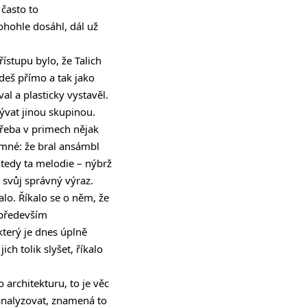
 často to
ohohle dosáhl, dál už
řístupu bylo, že Talich
jdeš přímo a tak jako
l a plasticky vystavěl.
bývat jinou skupinou.
třeba v primech nějak
mné: že bral ansámbl
 tedy ta melodie – nýbrž
 svůj správný výraz.
alo. Říkalo se o něm, že
e především
který je dnes úplně
ich tolik slyšet, říkalo
rchitekturu, to je věc
nalyzovat, znamená to