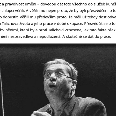
st a pravdivost umění – dovedou dát toto všechno do služeb kum
 chlapci věřili. A věřili mu nejen proto, že by byli přesvědčeni o t
dopustit. Věřili mu především proto, že měli už tehdy dost odva
a Talichova života a jeho práce v době okupace. Přesvědčit se o to
bviněními, která byla proti Talichovi vznesena, jak tato fakta přek
inění nespravedlivá a nepodložená. A skutečně se dát do práce.