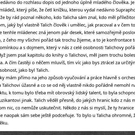
 nedávno do rozhlasu dopis od jednoho úplně mladého člověka. Je
ádež, který píše, že četl knížku, kterou vydal nedávno Supraph
 že by rád poznal někoho, kdo Talicha sám znal, kdo měl příležitos
m, jaký byl vlastně Talich člověk i umělec, jak pracoval a v čem to
že tenhle mládenec zná jenom pár desek, které samozřejmě poslo
, z čeho my všichni pořád tak trochu žijeme, a to je konfrontace
mínkou a s dojmem, který v nás z celé osobnosti Talichovy pořá
dyž jsem psal kapitolu do knihy o Talichovi, měl jsem trochu bolest
a. A čím častěji o něčem mluvíš, tím víc jako bys ztrácel za urči
obnost, jako byl Talich.
nky mám přímo na jeho způsob vyučování a práce hlavně s orche
a Talichovi úžasné a co se od něj vlastně nikdo pořádně nemohl 
ktu, k tomu bylo třeba mít obrovský lidský talent, to byla schopn
ikantovi jinak. Talich věděl přesně, do jakých hranic kdo z nás m
om nic, co nemůže uskutečnit. Někdo z nás si myslí, že ty hranice
se naopak sám sebe ještě podceňuje. To bylo u Talicha ohromné, ž
věku.