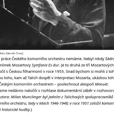
 (foto Zdeněk Tmej)
 práce Českého komorního orchestru nemáme. Nebyl nikdy žádn
snímek Mozartovy
Symfonie Es dur
. Je to druhá ze tří Mozartovýc
točil s Českou filharmonií v roce 1955. Snad bychom si mohli z to
ou toho, kam až Talich dospěl v interpretaci Mozarta, ukázkou toh
s Českým komorním orchestrem – poslechnout alespoň
Menuet
.
 jsme nedávno natočili v rozhlase dokumentární záběr v rozhovo
utora: Milan Munclinger byl jedním z Talichových spolupracovníků 
ího orchestru, tedy v letech 1946-1948; v roce 1951 založil komorn
 historické hudby
.)