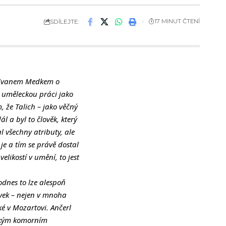
SDÍLEJTE:
17 MINUT ČTENÍ
 s Ivanem Medkem o
o uměleckou práci jako
 že Talich – jako věčný
ál a byl to člověk, který
 všechny atributy, ale
 je a tím se právě dostal
 velikostí v umění, to jest
odnes to lze alespoň
vek – nejen v mnoha
ké v Mozartovi. Ančerl
eským komorním