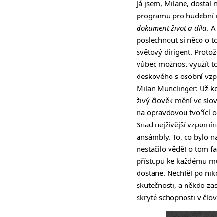
Já jsem, Milane, dostal
programu pro hudební ml
dokument život a díla
. A
poslechnout si něco o to
světový dirigent. Proto
vůbec možnost využít to
deskového s osobní vzpo
Milan Munclinger
: Už k
živý člověk mění ve slov
na opravdovou tvořící os
Snad nejživější vzpomí
ansámbly. To, co bylo n
nestačilo vědět o tom fa
přístupu ke každému muz
dostane. Nechtěl po nik
skutečnosti, a někdo za
skryté schopnosti v člo