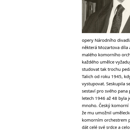
opery Národního divadla
některá Mozartova díla 
malého komorního orches
každého umělce vyžaduje
studovat tak trochu ped
Talich od roku 1945, kd
vystupovat. Seskupila se
sestaví pro svého pana 
letech 1946 až 48 byla 
mnoho. Český komorní o
že mu umožnil uměleckou
komorním orchestrem poz
dát celé své srdce a cel