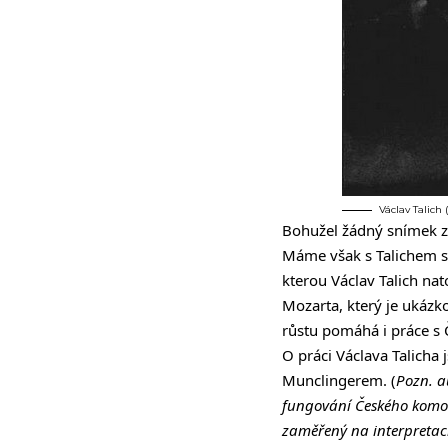
Václav Talich
Bohužel žádný snímek z
Máme však s Talichem 
kterou Václav Talich na
Mozarta, který je ukázk
růstu pomáhá i práce 
O práci Václava Talicha
Munclingerem. (
Pozn. a
fungování Českého komorn
zaměřený na interpretaci