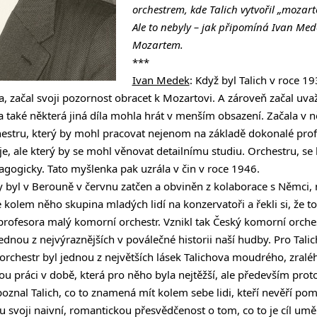
orchestrem, kde Talich vytvořil „mozarto
Ale to nebyly – jak připomíná Ivan Med
Mozartem.
***
Ivan Medek
: Když byl Talich v roce 
, začal svoji pozornost obracet k Mozartovi. A zároveň začal uva
a také některá jiná díla mohla hrát v menším obsazení. Začala v
tru, který by mohl pracovat nejenom na základě dokonalé profes
, ale který by se mohl věnovat detailnímu studiu. Orchestru, s
agogicky. Tato myšlenka pak uzrála v čin v roce 1946.
y byl v Berouně v červnu zatčen a obviněn z kolaborace s Němci,
 kolem něho skupina mladých lidí na konzervatoři a řekli si, že to
profesora malý komorní orchestr. Vznikl tak Český komorní orches
jednou z nejvýraznějších v poválečné historii naší hudby. Pro Ta
rchestr byl jednou z největších lásek Talichova moudrého, zralé
 práci v době, která pro něho byla nejtěžší, ale především proto
nal Talich, co to znamená mít kolem sebe lidi, kteří nevěří po
ou svoji naivní, romantickou přesvědčenost o tom, co to je cíl umě