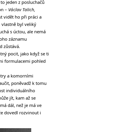
 to jeden z posluchačů
on –
Václav Talich,
t vidět ho při práci a
 vlastně byl veliký
uchá s úctou, ale nemá
 toho záznamu
d zůstává.
ný pocit, jako když se ti
tými formulacemi pohled
stry a komorními
naučit, poněvadž k tomu
ost individuálního
ůže jít, kam až se
 má dál, než je má ve
e dovedl rozvinout i