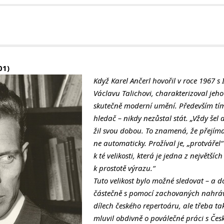
01)
Když Karel Ančerl hovořil v roce 1967
Václavu Talichovi, charakterizoval jeh
skutečně moderní umění. Především tím,
hledač – nikdy nezůstal stát. „Vždy šel d
žil svou dobou. To znamená, že přejímal
ne automaticky. Prožíval je, „protvářel“
k té velikosti, která je jedna z největších
k prostotě výrazu.“
Tuto velikost bylo možné sledovat – a d
částečně s pomocí zachovaných nahrá
dílech českého repertoáru, ale třeba ta
mluvil obdivně o poválečné práci s Č