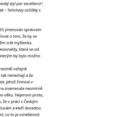
vský styl par excellence“.
ek – Talichovy začátky s
1935 jmenován správcem
žovat o tom, že by se
 něm zrát myšlenka
ionality, která se od
e kterým by bylo možno
 nesměl veřejně
 tak nenechají a že
tr, jehož činnost v
licha znamenala nesmírně
ho věku. Nejenom proto,
, že v práci s Českým
mluvám a kteří dovedou
ní, co to je vznešenost