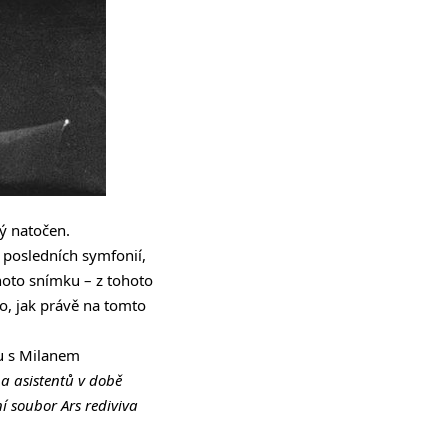
ý natočen.
h posledních symfonií,
hoto snímku – z tohoto
o, jak právě na tomto
ru s Milanem
a asistentů v době
í soubor Ars rediviva