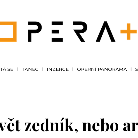
TÁ SE
TANEC
INZERCE
OPERNÍ PANORAMA
ět zedník, nebo ar