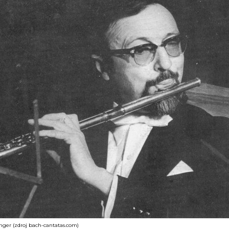
nger (zdroj bach-cantatas.com)