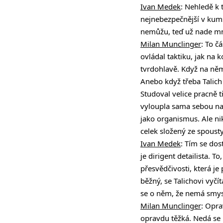
Ivan Medek
: Nehledě k 
nejnebezpečnější v kumšt
nemůžu, teď už nade mn
Milan Munclinger
: To č
ovládal taktiku, jak na 
tvrdohlavě. Když na něm
Anebo když třeba Talich 
Studoval velice pracně 
vyloupla sama sebou na
jako organismus. Ale ni
celek složený ze spoust
Ivan Medek
: Tím se dos
je dirigent detailista. 
přesvědčivosti, která j
běžný, se Talichovi vyčíta
se o něm, že nemá smysl
Milan Munclinger
: Opra
opravdu těžká. Nedá se