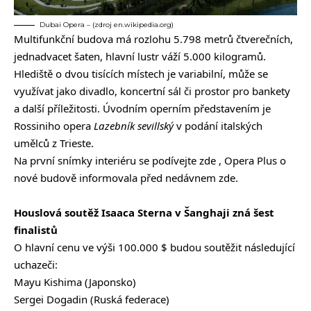
Dubai Opera – (zdroj en.wikipedia.org)
Multifunkční budova má rozlohu 5.798 metrů čtverečních,
jednadvacet šaten, hlavní lustr váží 5.000 kilogramů.
Hlediště o dvou tisících místech je variabilní, může se
využívat jako divadlo, koncertní sál či prostor pro bankety
a další příležitosti. Úvodním operním představením je
Rossiniho opera
Lazebník sevillský
v podání italských
umělců z Trieste.
Na první snímky interiéru se podívejte
zde
, Opera Plus o
nové budově informovala před nedávnem
zde
.
Houslová soutěž Isaaca Sterna v Šanghaji zná šest
finalistů
O hlavní cenu ve výši 100.000 $ budou soutěžit následující
uchazeči:
Mayu Kishima (Japonsko)
Sergei Dogadin (Ruská federace)