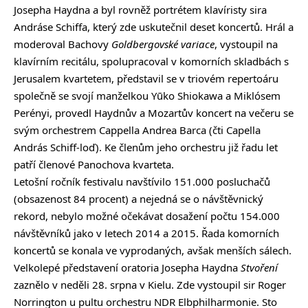
Josepha Haydna a byl rovněž portrétem klavíristy sira
Andráse Schiffa, který zde uskutečnil deset koncertů. Hrál a
moderoval Bachovy
Goldbergovské variace
, vystoupil na
klavírním recitálu, spolupracoval v komorních skladbách s
Jerusalem kvartetem, představil se v triovém repertoáru
společně se svojí manželkou Yūko Shiokawa a Miklósem
Perényi, provedl Haydnův a Mozartův koncert na večeru se
svým orchestrem Cappella Andrea Barca (čti Capella
András Schiff-loď). Ke členům jeho orchestru již řadu let
patří členové Panochova kvarteta.
Letošní ročník festivalu navštívilo 151.000 posluchačů
(obsazenost 84 procent) a nejedná se o návštěvnický
rekord, nebylo možné očekávat dosažení počtu 154.000
návštěvníků jako v letech 2014 a 2015. Řada komorních
koncertů se konala ve vyprodaných, avšak menších sálech.
Velkolepé představení oratoria Josepha Haydna
Stvoření
zaznělo v neděli 28. srpna v Kielu. Zde vystoupil sir Roger
Norrington u pultu orchestru NDR Elbphilharmonie. Sto