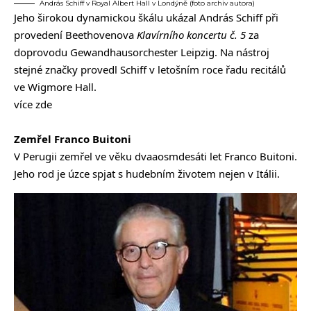
András Schiff v Royal Albert Hall v Londýně (foto archiv autora)
Jeho širokou dynamickou škálu ukázal András Schiff při
provedení Beethovenova
Klavírního koncertu č. 5
za
doprovodu Gewandhausorchester Leipzig. Na nástroj
stejné značky provedl Schiff v letošním roce řadu recitálů
ve Wigmore Hall.
více zde
Zemřel Franco Buitoni
V Perugii zemřel ve věku dvaaosmdesáti let Franco Buitoni.
Jeho rod je úzce spjat s hudebním životem nejen v Itálii.