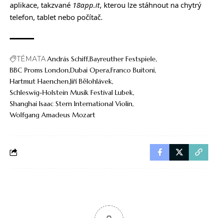
aplikace, takzvané
18app.it
, kterou lze stáhnout na chytrý
telefon, tablet nebo počítač.
TÉMATA
András Schiff
Bayreuther Festspiele
BBC Proms London
Dubai Opera
Franco Buitoni
Hartmut Haenchen
Jiří Bělohlávek
Schleswig-Holstein Musik Festival Lubek
Shanghai Isaac Stern International Violin
Wolfgang Amadeus Mozart