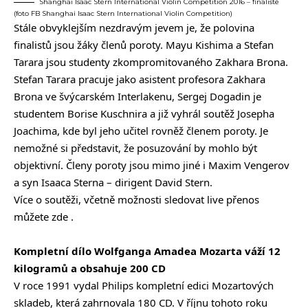
Shanghai Isaac Stern International Violin Competition 2016 – finalisté
(foto FB Shanghai Isaac Stern International Violin Competition)
Stále obvyklejším nezdravým jevem je, že polovina
finalistů jsou žáky členů poroty. Mayu Kishima a Stefan
Tarara jsou studenty zkompromitovaného Zakhara Brona.
Stefan Tarara pracuje jako asistent profesora Zakhara
Brona ve švýcarském Interlakenu, Sergej Dogadin je
studentem Borise Kuschnira a již vyhrál soutěž Josepha
Joachima, kde byl jeho učitel rovněž členem poroty. Je
nemožné si představit, že posuzování by mohlo být
objektivní. Členy poroty jsou mimo jiné i Maxim Vengerov
a syn Isaaca Sterna – dirigent David Stern.
Více o soutěži, včetně možnosti sledovat live přenos
můžete
zde
.
Kompletní dílo Wolfganga Amadea Mozarta váží 12
kilogramů a obsahuje 200 CD
V roce 1991 vydal Philips kompletní edici Mozartových
skladeb, která zahrnovala 180 CD. V říjnu tohoto roku