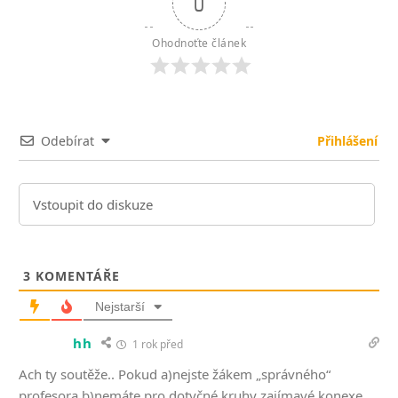
0
Ohodnoťte článek
Odebírat
Přihlášení
3
KOMENTÁŘE
Nejstarší
hh
1 rok před
Ach ty soutěže.. Pokud a)nejste žákem „správného“
profesora b)nemáte pro dotyčné kruhy zajímavé konexe