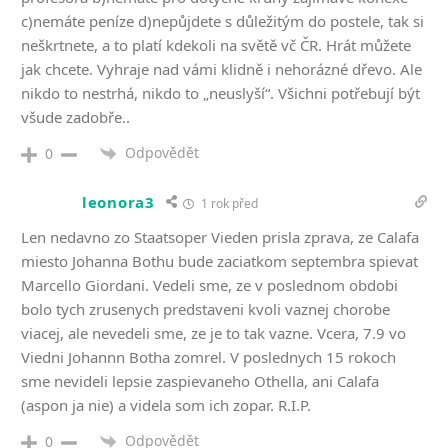
c)nemáte peníze d)nepůjdete s důležitým do postele, tak si
neškrtnete, a to platí kdekoli na světě vč ČR. Hrát můžete
jak chcete. Vyhraje nad vámi klidně i nehorázné dřevo. Ale
nikdo to nestrhá, nikdo to „neuslyší“. Všichni potřebují být
všude zadobře..
Odpovědět
0
leonora3
1 rok před
Len nedavno zo Staatsoper Vieden prisla zprava, ze Calafa
miesto Johanna Bothu bude zaciatkom septembra spievat
Marcello Giordani. Vedeli sme, ze v poslednom obdobi
bolo tych zrusenych predstaveni kvoli vaznej chorobe
viacej, ale nevedeli sme, ze je to tak vazne. Vcera, 7.9 vo
Viedni Johannn Botha zomrel. V poslednych 15 rokoch
sme nevideli lepsie zaspievaneho Othella, ani Calafa
(aspon ja nie) a videla som ich zopar. R.I.P.
Odpovědět
0