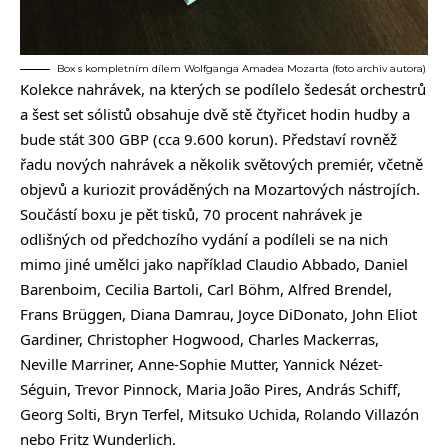
Box s kompletním dílem Wolfganga Amadea Mozarta (foto archiv autora)
Kolekce nahrávek, na kterých se podílelo šedesát orchestrů
a šest set sólistů obsahuje dvě stě čtyřicet hodin hudby a
bude stát 300 GBP (cca 9.600 korun). Představí rovněž
řadu nových nahrávek a několik světových premiér, včetně
objevů a kuriozit prováděných na Mozartových nástrojích.
Součástí boxu je pět tisků, 70 procent nahrávek je
odlišných od předchozího vydání a podíleli se na nich
mimo jiné umělci jako například Claudio Abbado, Daniel
Barenboim, Cecilia Bartoli, Carl Böhm, Alfred Brendel,
Frans Brüggen, Diana Damrau, Joyce DiDonato, John Eliot
Gardiner, Christopher Hogwood, Charles Mackerras,
Neville Marriner, Anne-Sophie Mutter, Yannick Nézet-
Séguin, Trevor Pinnock, Maria João Pires, András Schiff,
Georg Solti, Bryn Terfel, Mitsuko Uchida, Rolando Villazón
nebo Fritz Wunderlich.