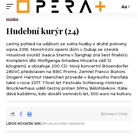
Aa
HUDBA
Hudební kurýr (24)
Letmý pohled na události ze světa hudby z druhé poloviny
srpna 2016. Monstrózní operní dům v Dubaji se otevírá.
Houslová soutěž Isaaca Sterna v Šanghaji zná šest finalistů.
Kompletní dílo Wolfganga Amadea Mozarta váží 12
kilogramů a obsahuje 200 CD. Nový koncertní Bösendorfer
280VC představen na BBC Proms. Zemřel Franco Buitoni.
Dirigent Hartmut Haenchen provede v Bayreuthu Parsifala
také v roce 2017. Třicet let Festivalu Schleswig-Holstein.
Brucknerhaus udělí čestný prsten Jiřímu Bělohlávkovi. Itálie
dává každému, kdo dosáhl osmnácti let, 500 euro na kulturu.
9 MINUT ČTENÍ
LIBOR NOVÁČEK SEN.
PUBLIKOVÁNO 05/09/2016