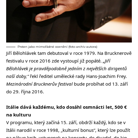
Prsten jako mimořádné ocenění (foto archiv autora)
Jiří Bělohlávek tam debutoval v roce 1979. Na Brucknerově
festivalu v roce 2016 zde vystoupí již popáté.
„Jiří
Bělohlávek je pravděpodobně jedním z největších dirigentů
naší doby,“
řekl ředitel umělecké rady Hans-Joachim Frey.
Mezinárodní Brucknerův festival
bude probíhat od 13. září
do 29. října 2016.
Itálie dává každému, kdo dosáhl osmnácti let, 500 €
na kulturu
V programu, který začíná 15. září, obdrží každý, kdo se v
Itálii narodil v roce 1998, „kulturní bonus“, který lze použít
na nákup knih, vstupenek na koncerty, do divadel, do kin,