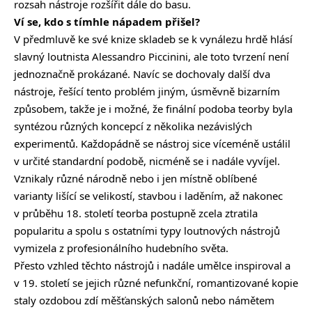
rozsah nástroje rozšířit dále do basu.
Ví se, kdo s tímhle nápadem přišel?
V předmluvě ke své knize skladeb se k vynálezu hrdě hlásí
slavný loutnista Alessandro Piccinini, ale toto tvrzení není
jednoznačně prokázané. Navíc se dochovaly další dva
nástroje, řešící tento problém jiným, úsměvně bizarním
způsobem, takže je i možné, že finální podoba teorby byla
syntézou různých koncepcí z několika nezávislých
experimentů. Každopádně se nástroj sice víceméně ustálil
v určité standardní podobě, nicméně se i nadále vyvíjel.
Vznikaly různé národně nebo i jen místně oblíbené
varianty lišící se velikostí, stavbou i laděním, až nakonec
v průběhu 18. století teorba postupně zcela ztratila
popularitu a spolu s ostatními typy loutnových nástrojů
vymizela z profesionálního hudebního světa.
Přesto vzhled těchto nástrojů i nadále umělce inspiroval a
v 19. století se jejich různé nefunkční, romantizované kopie
staly ozdobou zdí měšťanských salonů nebo námětem