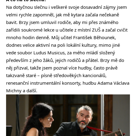
Na dotyčnou slečnu i veškeré svoje dosavadní zájmy jsem
velmi rychle zapomněl, jak mě kytara začala nečekaně
bavit. Brzy jsem umluvil rodiče, aby mi přes známého
zařídili soukromé lekce u učitele z místní ZUŠ a začal cvičit
mnoho hodin denně. Můj učitel František Běhounek,
dodnes velice aktivní na poli lokální kultury, mimo jiné
vede soubor Ludus Musicus, za mého mládí složený
především z jeho žáků, jejich rodičů a přátel. Brzy mě do
něj přizval, takže jsem poznal více hudby, často právě
takzvaně staré – písně středověkých kancionálů,
renesanční instrumentální konsorty, hudbu Adama Václava
Michny a další.