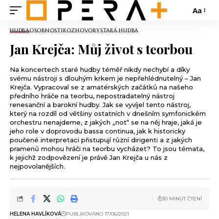
Aa
HUDBA
OSOBNOSTI
ROZHOVORY
STARÁ HUDBA
Jan Krejča: Můj život s teorbou
Na koncertech staré hudby téměř nikdy nechybí a díky
svému nástroji s dlouhým krkem je nepřehlédnutelný – Jan
Krejča. Vypracoval se z amatérských začátků na našeho
předního hráče na teorbu, nepostradatelný nástroj
renesanční a barokní hudby. Jak se vyvíjel tento nástroj,
který na rozdíl od většiny ostatních v dnešním symfonickém
orchestru nenajdeme, z jakých „not“ se na něj hraje, jaká je
jeho role v doprovodu bassa continua, jak k historicky
poučené interpretaci přistupují různí dirigenti a z jakých
pramenů mohou hráči na teorbu vycházet? To jsou témata,
k jejichž zodpovězení je právě Jan Krejča u nás z
nejpovolanějších.
30 MINUT ČTENÍ
HELENA HAVLÍKOVÁ
PUBLIKOVÁNO 17/06/2021