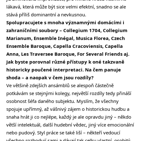
lákavá, která může být sice velmi efektní, snadno se ale
stává příliš dominantní a nevkusnou.
Spolupracujete s mnoha významnými domácími i
zahraničními soubory – Collegium 1704, Collegium
Marianum, Ensemble Inégal, Musica Florea, Czech
Ensemble Baroque, Capella Cracoviensis, Capella
Anna, Les Traversee Baroque, For Several Friends aj.
Jak byste porovnal různé přístupy k oné takzvaně
historicky poučené interpretaci. Na čem panuje
shoda – a naopak v čem jsou rozdíly?
Ve většině zdejších ansámblů se alespoň částečně
potkávám se stejnými kolegy, největší rozdíly tedy přináší
osobnost šéfa daného subjektu. Myslím, že všechny
spojuje upřímný, až vášnivý zájem o historickou hudbu a
snaha hrát ji co nejlépe, každý je ale opravdu jiný – někdo
větší intelektuál, další hudební vědec, jiný více emocionální
nebo pudový. Styl práce se také liší – někteří vedoucí
všechno rozhodují sami a dávají tak celku vlastní, osobitý