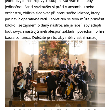
jednotlivých nástrojových skupin. Kurzisté mají tedy
jedinečnou šanci vyzkoušet si práci v ansámblu nebo
orchestru, zblízka sledovat při hraní svého lektora, který
jim navíc operativně radí. Teoreticky se tedy může přihlásit
kdokoli se zájmem o daný nástroj, ale je lepší, aby adepti
loutnových nástrojů měli alespoň základní povědomí o hře
bassa continua. Důležité je i to, aby měli vlastní nástroj.