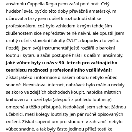
ansámblu Cappella Regia jsem začal poté hrát. Celý
hudební svět, byť do této doby převážně amatérský, mi
učaroval a brzy jsem došel k rozhodnutí stát se
profesionálem, což bylo vzhledem k mým tehdejším
zkušenostem sice nepředstavitelně naivní, ale opustil jsem
druhý ročník stavební fakulty ČVUT a kupodivu to vyšlo.
Později jsem svůj instrumentář ještě rozšířil o barokní
loutnu i kytaru a začal postupně hrát i s dalšími ansámbly.
Jaké vůbec byly u nás v 90. letech pro začínajícího
teorbistu možnosti profesionálního vzdělávání?
Získat jakékoli informace o našem oboru nebylo vůbec
snadné. Neexistoval internet, nahrávek bylo málo a nedaly
se skoro ve zdejších obchodech koupit, nabídka místních
knihoven a muzeí byla (alespoň z pohledu loutnisty)
omezená a těžko přístupná. Nedokázal jsem sehnat žádnou
učebnici, mezi kolegy loutnisty jen pár ručně opisovaných
cvičení. Získat stipendium pro studium v zahraničí nebylo
vůbec snadné, a tak byly často jedinou příležitostí ke