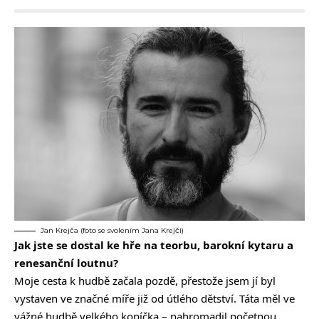
Jan Krejča (foto se svolením Jana Krejči)
Jak jste se dostal ke hře na teorbu, barokní kytaru a
renesanční loutnu?
Moje cesta k hudbě začala pozdě, přestože jsem jí byl
vystaven ve značné míře již od útlého dětství. Táta měl ve
vážné hudbě velkého koníčka – nahromadil početnou