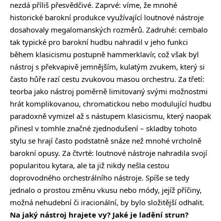
nezdá příliš přesvědčivé. Zaprvé: víme, že mnohé
historické barokní produkce využívající loutnové nástroje
dosahovaly megalomanských rozměrů. Zadruhé: cembalo
tak typické pro barokní hudbu nahradil v jeho funkci
během klasicismu postupně hammerklavír, což však byl
nástroj s překvapivě jemnějším, kulatým zvukem, který si
často hůře razí cestu zvukovou masou orchestru. Za třetí:
teorba jako nástroj poměrně limitovaný svými možnostmi
hrát komplikovanou, chromatickou nebo modulující hudbu
paradoxně vymizel až s nástupem klasicismu, který naopak
přinesl v tomhle značné zjednodušení – skladby tohoto
stylu se hrají často podstatně snáze než mnohé vrcholně
barokní opusy. Za čtvrté: loutnové nástroje nahradila svojí
popularitou kytara, ale ta již nikdy nešla cestou
doprovodného orchestrálního nástroje. Spíše se tedy
jednalo o prostou změnu vkusu nebo módy, jejíž příčiny,
možná nehudební či iracionální, by bylo složitější odhalit.
Na jaký nástroj hrajete vy? Jaké je ladění strun?