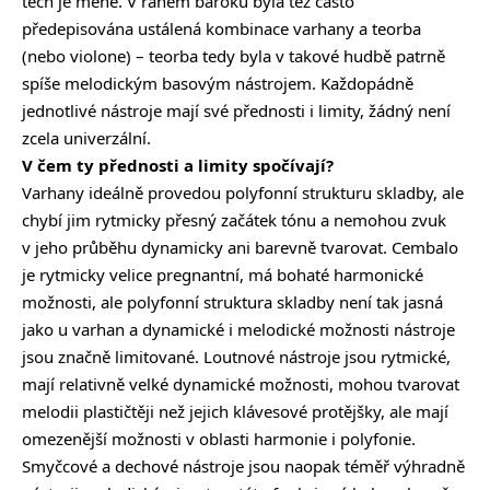
těch je méně. V raném baroku byla též často
předepisována ustálená kombinace varhany a teorba
(nebo violone) – teorba tedy byla v takové hudbě patrně
spíše melodickým basovým nástrojem. Každopádně
jednotlivé nástroje mají své přednosti i limity, žádný není
zcela univerzální.
V čem ty přednosti a limity spočívají?
Varhany ideálně provedou polyfonní strukturu skladby, ale
chybí jim rytmicky přesný začátek tónu a nemohou zvuk
v jeho průběhu dynamicky ani barevně tvarovat. Cembalo
je rytmicky velice pregnantní, má bohaté harmonické
možnosti, ale polyfonní struktura skladby není tak jasná
jako u varhan a dynamické i melodické možnosti nástroje
jsou značně limitované. Loutnové nástroje jsou rytmické,
mají relativně velké dynamické možnosti, mohou tvarovat
melodii plastičtěji než jejich klávesové protějšky, ale mají
omezenější možnosti v oblasti harmonie i polyfonie.
Smyčcové a dechové nástroje jsou naopak téměř výhradně