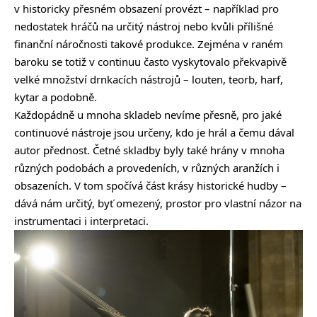
v historicky přesném obsazení provézt – například pro
nedostatek hráčů na určitý nástroj nebo kvůli přílišné
finanční náročnosti takové produkce. Zejména v raném
baroku se totiž v continuu často vyskytovalo překvapivě
velké množství drnkacích nástrojů – louten, teorb, harf,
kytar a podobně.
Každopádně u mnoha skladeb nevíme přesně, pro jaké
continuové nástroje jsou určeny, kdo je hrál a čemu dával
autor přednost. Četné skladby byly také hrány v mnoha
různých podobách a provedeních, v různých aranžích i
obsazeních. V tom spočívá část krásy historické hudby –
dává nám určitý, byť omezený, prostor pro vlastní názor na
instrumentaci i interpretaci.