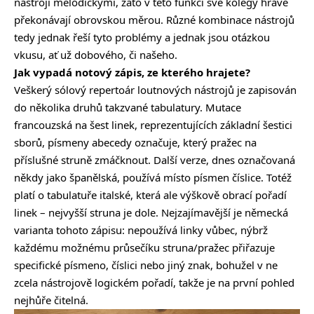
nástroji melodickými, zato v této funkci své kolegy hravě
překonávají obrovskou měrou. Různé kombinace nástrojů
tedy jednak řeší tyto problémy a jednak jsou otázkou
vkusu, ať už dobového, či našeho.
Jak vypadá notový zápis, ze kterého hrajete?
Veškerý sólový repertoár loutnových nástrojů je zapisován
do několika druhů takzvané tabulatury. Mutace
francouzská na šest linek, reprezentujících základní šestici
sborů, písmeny abecedy označuje, který pražec na
příslušné struně zmáčknout. Další verze, dnes označovaná
někdy jako španělská, používá místo písmen číslice. Totéž
platí o tabulatuře italské, která ale výškově obrací pořadí
linek – nejvyšší struna je dole. Nejzajímavější je německá
varianta tohoto zápisu: nepoužívá linky vůbec, nýbrž
každému možnému průsečíku struna/pražec přiřazuje
specifické písmeno, číslici nebo jiný znak, bohužel v ne
zcela nástrojově logickém pořadí, takže je na první pohled
nejhůře čitelná.