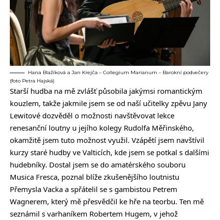
Hana Blažíková a Jan Krejča – Collegium Marianum – Barokní podvečery
(foto Petra Hajská)
Starší hudba na mě zvlášť působila jakýmsi romantickým
kouzlem, takže jakmile jsem se od naší učitelky zpěvu Jany
Lewitové dozvěděl o možnosti navštěvovat lekce
renesanční loutny u jejího kolegy Rudolfa Měřinského,
okamžitě jsem tuto možnost využil. Vzápětí jsem navštívil
kurzy staré hudby ve Valticích, kde jsem se potkal s dalšími
hudebníky. Dostal jsem se do amatérského souboru
Musica Fresca, poznal blíže zkušenějšího loutnistu
Přemysla Vacka a spřátelil se s gambistou Petrem
Wagnerem, který mě přesvědčil ke hře na teorbu. Ten mě
seznámil s varhaníkem Robertem Hugem, v jehož