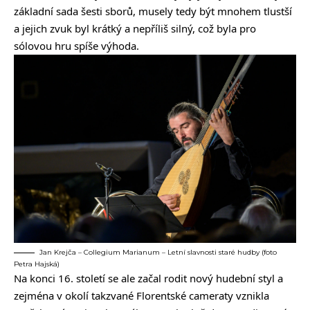
základní sada šesti sborů, musely tedy být mnohem tlustší
a jejich zvuk byl krátký a nepříliš silný, což byla pro
sólovou hru spíše výhoda.
Jan Krejča – Collegium Marianum – Letní slavnosti staré hudby (foto
Petra Hajská)
Na konci 16. století se ale začal rodit nový hudební styl a
zejména v okolí takzvané Florentské cameraty vznikla