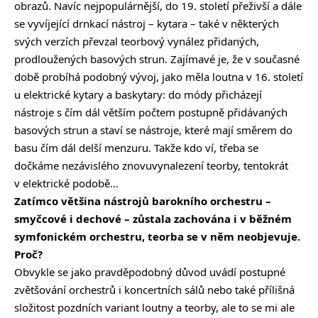
obrazů. Navíc nejpopulárnější, do 19. století přeživší a dále
se vyvíjející drnkací nástroj – kytara – také v některých
svých verzích převzal teorbový vynález přidaných,
prodloužených basových strun. Zajímavé je, že v současné
době probíhá podobný vývoj, jako měla loutna v 16. století
u elektrické kytary a baskytary: do módy přicházejí
nástroje s čím dál větším počtem postupně přidávaných
basových strun a staví se nástroje, které mají směrem do
basu čím dál delší menzuru. Takže kdo ví, třeba se
dočkáme nezávislého znovuvynalezení teorby, tentokrát
v elektrické podobě…
Zatímco většina nástrojů barokního orchestru –
smyčcové i dechové – zůstala zachována i v běžném
symfonickém orchestru, teorba se v něm neobjevuje.
Proč?
Obvykle se jako pravděpodobný důvod uvádí postupné
zvětšování orchestrů i koncertních sálů nebo také přílišná
složitost pozdních variant loutny a teorby, ale to se mi ale