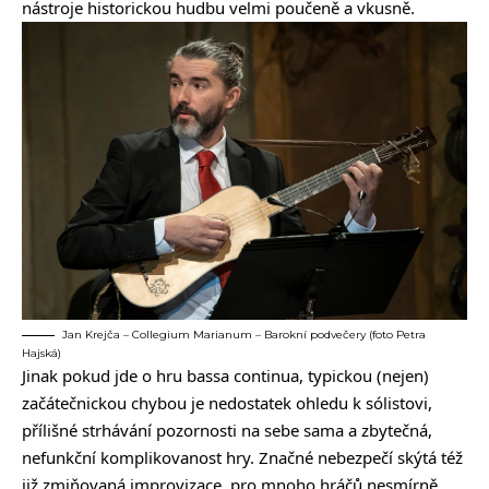
nástroje historickou hudbu velmi poučeně a vkusně.
Jan Krejča – Collegium Marianum – Barokní podvečery (foto Petra
Hajská)
Jinak pokud jde o hru bassa continua, typickou (nejen)
začátečnickou chybou je nedostatek ohledu k sólistovi,
přílišné strhávání pozornosti na sebe sama a zbytečná,
nefunkční komplikovanost hry. Značné nebezpečí skýtá též
již zmiňovaná improvizace, pro mnoho hráčů nesmírně