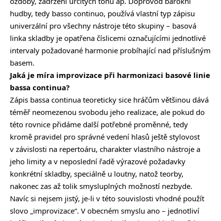
ozdoby, zadržení určitých tónů ap. Doprovod barokní
hudby, tedy basso continuo, používá vlastní typ zápisu
univerzální pro všechny nástroje této skupiny – basová
linka skladby je opatřena číslicemi označujícími jednotlivé
intervaly požadované harmonie probíhající nad příslušným
basem.
Jaká je míra improvizace při harmonizaci basové linie
bassa continua?
Zápis bassa continua teoreticky sice hráčům většinou dává
téměř neomezenou svobodu jeho realizace, ale pokud do
této rovnice přidáme další potřebné proměnné, tedy
kromě pravidel pro správné vedení hlasů ještě stylovost
v závislosti na repertoáru, charakter vlastního nástroje a
jeho limity a v neposlední řadě výrazové požadavky
konkrétní skladby, speciálně u loutny, natož teorby,
nakonec zas až tolik smysluplných možností nezbyde.
Navíc si nejsem jistý, je-li v této souvislosti vhodné použít
slovo „improvizace“. V obecném smyslu ano – jednotliví