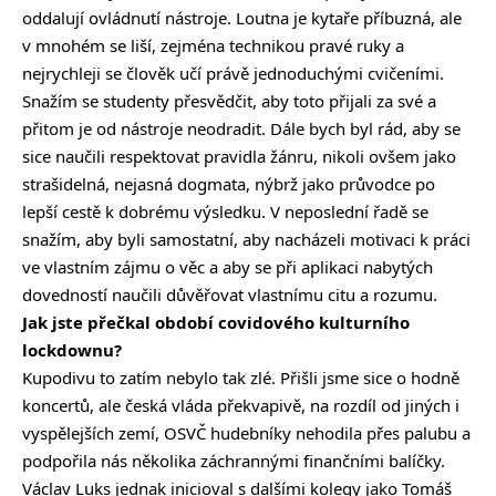
oddalují ovládnutí nástroje. Loutna je kytaře příbuzná, ale
v mnohém se liší, zejména technikou pravé ruky a
nejrychleji se člověk učí právě jednoduchými cvičeními.
Snažím se studenty přesvědčit, aby toto přijali za své a
přitom je od nástroje neodradit. Dále bych byl rád, aby se
sice naučili respektovat pravidla žánru, nikoli ovšem jako
strašidelná, nejasná dogmata, nýbrž jako průvodce po
lepší cestě k dobrému výsledku. V neposlední řadě se
snažím, aby byli samostatní, aby nacházeli motivaci k práci
ve vlastním zájmu o věc a aby se při aplikaci nabytých
dovedností naučili důvěřovat vlastnímu citu a rozumu.
Jak jste přečkal období covidového kulturního
lockdownu?
Kupodivu to zatím nebylo tak zlé. Přišli jsme sice o hodně
koncertů, ale česká vláda překvapivě, na rozdíl od jiných i
vyspělejších zemí, OSVČ hudebníky nehodila přes palubu a
podpořila nás několika záchrannými finančními balíčky.
Václav Luks jednak inicioval s dalšími kolegy jako Tomáš