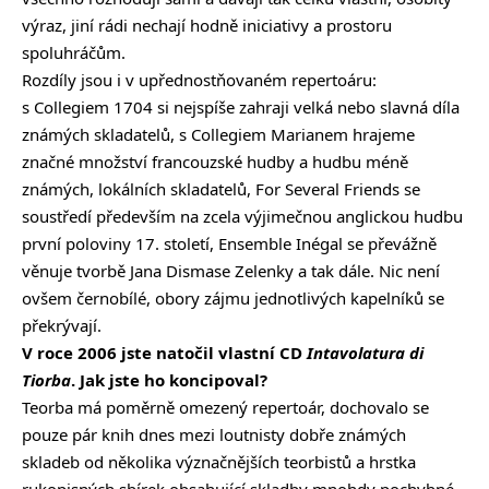
výraz, jiní rádi nechají hodně iniciativy a prostoru
spoluhráčům.
Rozdíly jsou i v upřednostňovaném repertoáru:
s Collegiem 1704 si nejspíše zahraji velká nebo slavná díla
známých skladatelů, s Collegiem Marianem hrajeme
značné množství francouzské hudby a hudbu méně
známých, lokálních skladatelů, For Several Friends se
soustředí především na zcela výjimečnou anglickou hudbu
první poloviny 17. století, Ensemble Inégal se převážně
věnuje tvorbě Jana Dismase Zelenky a tak dále. Nic není
ovšem černobílé, obory zájmu jednotlivých kapelníků se
překrývají.
V roce 2006 jste natočil vlastní CD
Intavolatura di
Tiorba
. Jak jste ho koncipoval?
Teorba má poměrně omezený repertoár, dochovalo se
pouze pár knih dnes mezi loutnisty dobře známých
skladeb od několika význačnějších teorbistů a hrstka
rukopisných sbírek obsahující skladby mnohdy pochybné