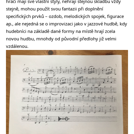
hráči mají své vlastní styly, nehrají stejnou skladbu vždy
stejně, mohou použít svou fantazii při doplnění
specifických prvků – ozdob, melodických spojek, figurace
ap., ale nejedná se o improvizaci jako v jazzové hudbě, kdy
hudebníci na základě dané formy na místě hrají zcela
novou hudbu, mnohdy od původní předlohy již velmi
vzdálenou.