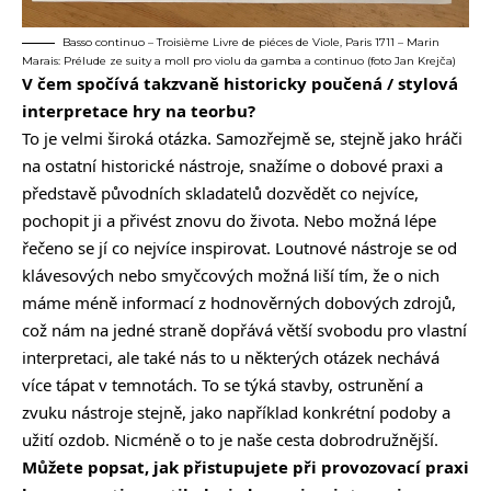
Basso continuo – Troisième Livre de piéces de Viole, Paris 1711 – Marin
Marais: Prélude ze suity a moll pro violu da gamba a continuo (foto Jan Krejča)
V čem spočívá takzvaně historicky poučená / stylová
interpretace hry na teorbu?
To je velmi široká otázka. Samozřejmě se, stejně jako hráči
na ostatní historické nástroje, snažíme o dobové praxi a
představě původních skladatelů dozvědět co nejvíce,
pochopit ji a přivést znovu do života. Nebo možná lépe
řečeno se jí co nejvíce inspirovat. Loutnové nástroje se od
klávesových nebo smyčcových možná liší tím, že o nich
máme méně informací z hodnověrných dobových zdrojů,
což nám na jedné straně dopřává větší svobodu pro vlastní
interpretaci, ale také nás to u některých otázek nechává
více tápat v temnotách. To se týká stavby, ostrunění a
zvuku nástroje stejně, jako například konkrétní podoby a
užití ozdob. Nicméně o to je naše cesta dobrodružnější.
Můžete popsat, jak přistupujete při provozovací praxi