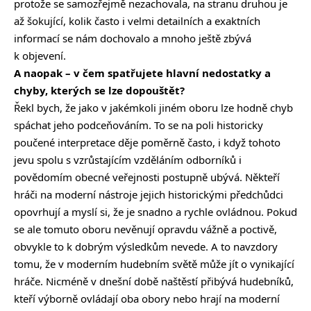
protože se samozřejmě nezachovala, na stranu druhou je
až šokující, kolik často i velmi detailních a exaktních
informací se nám dochovalo a mnoho ještě zbývá
k objevení.
A naopak – v čem spatřujete hlavní nedostatky a
chyby, kterých se lze dopouštět?
Řekl bych, že jako v jakémkoli jiném oboru lze hodně chyb
spáchat jeho podceňováním. To se na poli historicky
poučené interpretace děje poměrně často, i když tohoto
jevu spolu s vzrůstajícím vzděláním odborníků i
povědomím obecné veřejnosti postupně ubývá. Někteří
hráči na moderní nástroje jejich historickými předchůdci
opovrhují a myslí si, že je snadno a rychle ovládnou. Pokud
se ale tomuto oboru nevěnují opravdu vážně a poctivě,
obvykle to k dobrým výsledkům nevede. A to navzdory
tomu, že v moderním hudebním světě může jít o vynikající
hráče. Nicméně v dnešní době naštěstí přibývá hudebníků,
kteří výborně ovládají oba obory nebo hrají na moderní