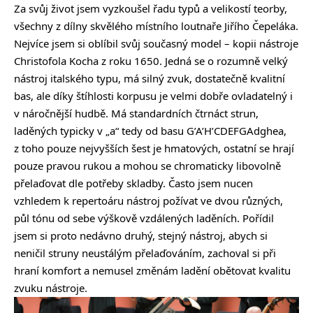
Za svůj život jsem vyzkoušel řadu typů a velikostí teorby,
všechny z dílny skvělého místního loutnaře
Jiřího Čepeláka
.
Nejvíce jsem si oblíbil svůj současný model – kopii nástroje
Christofola Kocha z roku 1650. Jedná se o rozumně velký
nástroj italského typu, má silný zvuk, dostatečně kvalitní
bas, ale díky štíhlosti korpusu je velmi dobře ovladatelný i
v náročnější hudbě. Má standardních čtrnáct strun,
laděných typicky v „a“ tedy od basu G’A’H’CDEFGAdghea,
z toho pouze nejvyšších šest je hmatových, ostatní se hrají
pouze pravou rukou a mohou se chromaticky libovolně
přelaďovat dle potřeby skladby. Často jsem nucen
vzhledem k repertoáru nástroj požívat ve dvou různých,
půl tónu od sebe výškově vzdálených laděních. Pořídil
jsem si proto nedávno druhý, stejný nástroj, abych si
neničil struny neustálým přelaďováním, zachoval si při
hraní komfort a nemusel změnám ladění obětovat kvalitu
zvuku nástroje.