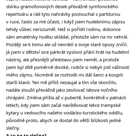
sbírku gramofonových desek převážně symfonického
repertoáru a rád tyto nahrávky poslouchal s partiturou
v ruce, často za mé účasti, i když jsem hudebnímu zápisu
tehdy vůbec nerozuměl. Než si pořídil rodinu, dokonce
sám amatérsky hudbu skládal, přestože sám na nic nehrál.
Později se k tomu ale už nevrátil a svoje staré opusy zničil.
Já jsem v dětství sice párkrát vyslovil přání hrát na hudební
nástroj, ale přesnější představu jsem neměl, a protože
jsem byl dítě poměrně divoké, rodiče si nebyli jistí vážností
mého zájmu. Nicméně se rozhodli mi dát šanci a koupili
starší klavír. Ten mě příliš nezaujal a tím vše skončilo,
nadále sloužil převážně jako zesilovač tátova nočního
chrápání. Změna přišla až v pubertě, konkrétně v patnácti
letech, kdy jsem sám začal navštěvovat lekce trampské
kytary u vedoucího našeho vodácko-turistického oddílu,
původně proto, abych se dostal do větší blízkosti jedné
slečny.
A co na to slečna?