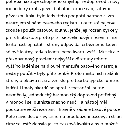
potřeba nástroje schopného smysluplně doprovodit nový,
monodický druh zpěvu: bohatou, expresivní, sólovou
pěveckou linku bylo tedy třeba podpořit harmonickým
nástrojem silného basového registru. Loutnisté nejprve
zkoušeli použít basovou loutnu, jenže její rozsah byl celý
příliš hluboko, a proto přišli se zcela novým řešením: na
tento nástroj natáhli struny odpovídající běžnému ladění
sólové loutny, tedy o kvintu nebo kvartu vyšší. Museli ale
překonat nový problém: nejvyšší dvě struny tohoto
vyššího ladění se na dlouhé menzuře basového nástroje
nedaly použít – byly příliš tenké. Proto místo nich natáhli
struny o oktávu nižší a vzniklo pro teorbu typické lomené
ladění. Hmaty akordů se oproti renesanční loutně
nezměnily, jednoduchý harmonický doprovod potřebný
v monodii se loutnisté snadno naučili a nástroj měl
podstatně větší rezonanci, hlavně v žádané basové poloze.
Poté navíc došlo k výraznému prodloužení basových strun,
čímž se ještě zlepšila jejich zvuková kvalita a bylo možné