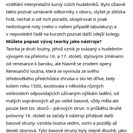
vzdělání interpretační kurzy cizích hudebníků. Bylo úžasné
takto poznat uznávané odborníky z oboru, slyšet je zblízka
hrát, nechat si od nich poradit, okopírovat si jinak
nedostupné noty (nebo v našem případě tabulatury) a
v neposlední řadě na kurzech poznat další zdejší kolegy.
Můžete popsat vývoj teorby jako nástroje?
Teorba je druh loutny, jehož vznik je svázaný s hudebním
vývojem na přelomu 16. a 17. století, stylovými změnami
od renesance k baroku, ale hlavně se zrodem opery.
Renesanční loutna, která se vyvinula ze svého
středověkého předchůdce zhruba o sto let dříve, tedy
kolem roku 1500, existovala v několika různých
velikostech odpovídajících užívaným výškám ladění, od
malých sopránových až po velké basové, vždy měla ale
pouze šest tzv. sborů – párových strun. V průběhu druhé
poloviny 16. století se začaly k nástroji přidávat další
basové struny: vznikla loutna sedmi, osmi a později až
deseti sborová. Tyto basové struny byly stejně dlouhé, jako