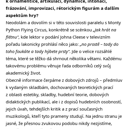
k ornamentice, artikulaci, dynamice, intonaci,
frázování, improvizaci, rétorickým figurám a dalším
aspektům hry?
Neodolám a dovolím si v této souvislosti paralelu s Monty
Python Flying Circus, konkrétně se scénkou
„Jak hrát na
flétnu“
, kde lektor v podání Johna Cleese v televizním
pořadu lakonicky prohlásí něco jako:
„no prostě – tady do
toho foukáte a tady hýbete prsty“
. Jde o velice rozsáhlé
téma, které se těžko dá shrnout několika větami. Každému
takovému problému věnuje řada odborníků celý svůj
akademický život.
Obecně informace čerpáme z dobových zdrojů – předmluv
k vydaným skladbám, dochovaných teoretických prací
z oblasti estetiky, skladby, hudební teorie, dobových
didaktických publikací, ale i z dopisů hudebních osobností,
jejich úvah, tehdejších kritik a z prací současných
muzikologů, kteří tyto prameny studují. Na jednu stranu je
jasné, že přesnou zvukovou podobu nikdy nezjistíme,