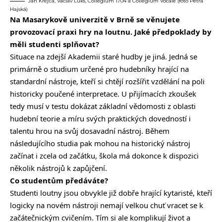
Jan Krejča, Václav Luks, Collegium 1704 a Collegium Vocale (foto Petra
Hajská)
Na Masarykově univerzitě v Brně se věnujete
provozovací praxi hry na loutnu. Jaké předpoklady by
měli studenti splňovat?
Situace na zdejší Akademii staré hudby je jiná. Jedná se
primárně o studium určené pro hudebníky hrající na
standardní nástroje, kteří si chtějí rozšířit vzdělání na poli
historicky poučené interpretace. U přijímacích zkoušek
tedy musí v testu dokázat základní vědomosti z oblasti
hudební teorie a míru svých praktických dovedností i
talentu hrou na svůj dosavadní nástroj. Během
následujícího studia pak mohou na historický nástroj
začínat i zcela od začátku, škola má dokonce k dispozici
několik nástrojů k zapůjčení.
Co studentům předáváte?
Studenti loutny jsou obvykle již dobře hrající kytaristé, kteří
logicky na novém nástroji nemají velkou chuť vracet se k
začátečnickým cvičením. Tím si ale komplikují život a