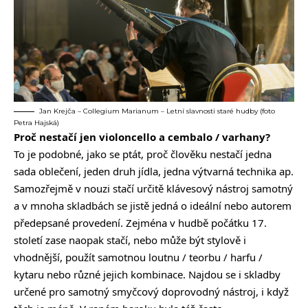
Jan Krejča – Collegium Marianum – Letní slavnosti staré hudby (foto
Petra Hajská)
Proč nestačí jen violoncello a cembalo / varhany?
To je podobné, jako se ptát, proč člověku nestačí jedna
sada oblečení, jeden druh jídla, jedna výtvarná technika ap.
Samozřejmě v nouzi stačí určitě klávesový nástroj samotný
a v mnoha skladbách se jistě jedná o ideální nebo autorem
předepsané provedení. Zejména v hudbě počátku 17.
století zase naopak stačí, nebo může být stylově i
vhodnější, použít samotnou loutnu / teorbu / harfu /
kytaru nebo různé jejich kombinace. Najdou se i skladby
určené pro samotný smyčcový doprovodný nástroj, i když