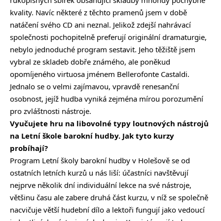
kvality. Navíc některé z těchto pramenů jsem v době
natáčení svého CD ani neznal. Jelikož zdejší nahrávací
společnosti pochopitelně preferují originální dramaturgie,
nebylo jednoduché program sestavit. Jeho těžiště jsem
vybral ze skladeb dobře známého, ale poněkud
opomíjeného virtuosa jménem Bellerofonte Castaldi.
Jednalo se o velmi zajímavou, vpravdě renesanční
osobnost, jejíž hudba vyniká zejména mírou porozumění
pro zvláštnosti nástroje.
Vyučujete hru na libovolné typy loutnových nástrojů
na Letní škole barokní hudby. Jak tyto kurzy
probíhají?
Program Letní školy barokní hudby v Holešově se od
ostatních letních kurzů u nás liší: účastníci navštěvují
nejprve několik dní individuální lekce na své nástroje,
většinu času ale zabere druhá část kurzu, v níž se společně
nacvičuje větší hudební dílo a lektoři fungují jako vedoucí