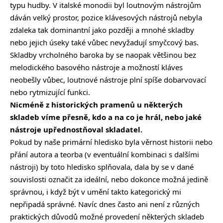
typu hudby. V italské monodii byl loutnovým nástrojům
dáván velký prostor, pozice klávesových nástrojů nebyla
zdaleka tak dominantní jako později a mnohé skladby
nebo jejich úseky také vůbec nevyžadují smyčcový bas.
Skladby vrcholného baroka by se naopak většinou bez
melodického basového nástroje a možností kláves
neobešly vůbec, loutnové nástroje plní spíše dobarvovací
nebo rytmizující funkci.
Nicméně z historických pramenů u některých
skladeb víme přesně, kdo a na co je hrál, nebo jaké
nástroje upřednostňoval skladatel.
Pokud by naše primární hledisko byla věrnost historii nebo
přání autora a teorba (v eventuální kombinaci s dalšími
nástroji) by toto hledisko splňovala, dala by se v dané
souvislosti označit za ideální, nebo dokonce možná jedině
správnou, i když být v umění takto kategorický mi
nepřipadá správné. Navíc dnes často ani není z různých
praktických důvodů možné provedení některých skladeb