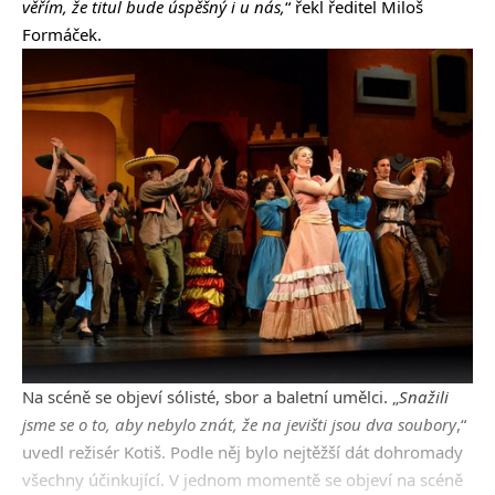
věřím, že titul bude úspěšný i u nás,
“ řekl ředitel Miloš
Formáček.
Na scéně se objeví sólisté, sbor a baletní umělci. „
Snažili
jsme se o to, aby nebylo znát, že na jevišti jsou dva soubory
,“
uvedl režisér Kotiš. Podle něj bylo nejtěžší dát dohromady
všechny účinkující. V jednom momentě se objeví na scéně