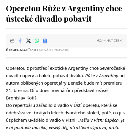
Operetou Růže z Argentiny chce
ústecké divadlo pobavit
2 MINUT ČTENÍ
ČTK
REDAKCE
PUBLIKOVÁNO 19/03/2014
Operetou z prostředí exotické Argentiny chce Severočeské
divadlo opery a baletu pobavit diváka.
Růže z Argentiny
od
autora oblíbených operet Járy Beneše bude mít premiéru
21. března. Dílo dnes novinářům představil režisér
Bronislav Kotiš.
Do repertoáru zařadilo divadlo v Ústí operetu, která se
odehrává ve třicátých letech dvacátého století, poté, co ji s
úspěchem uvádělo divadlo v Plzni. „
Měla v Plzni úspěch, je
v ní poutavá muzika, veselý děj, atraktivní výprava, proto