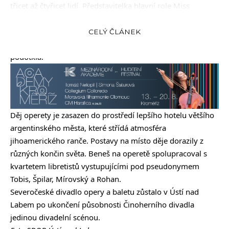
třicet až čtyřicet lidí. Představitelka hlavní role Miss
Dolores – Del Monte Tereza Mátlová se domnívá, že
Růže z
Argentiny
je pro každého, kdo se chce pobavit. „
Je to
CELÝ ČLÁNEK
neobyčejně kouzelná opereta, kterou mohou vidět i děti
,“
podotkla.
Děj operety je zasazen do prostředí lepšího hotelu většího
argentinského města, které střídá atmosféra
jihoamerického ranče. Postavy na místo děje dorazily z
různých končin světa. Beneš na operetě spolupracoval s
kvartetem libretistů vystupujícími pod pseudonymem
Tobis, Špilar, Mírovský a Rohan.
Severočeské divadlo opery a baletu zůstalo v Ústí nad
Labem po ukončení působnosti Činoherního divadla
jedinou divadelní scénou.