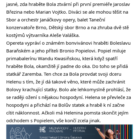
jasné, zda hraběte Bola ztvární při první premiéře Jaroslav
Březina nebo Marian Vojtko. Diváci se ale mohou těšit na
Sbor a orchestr Janáčkovy opery, balet Taneční
konzervatoře Brno, Dětský sbor Brno a na zhruba dvě stě
kostýmů výtvarníka Aleše Valáška.
Opereta vypráví o známém bonvivánovi hraběti Boleslavu
Baraňském a jeho příteli Bronio Popielovi. Popiel miluje
primabalerínu Wandu Kwasiňskou, která když spatří
hraběte Bola, okamžitě jí padne do oka. Do toho se přidá
statkář Zaremba. Ten chce za Bola provdat svoji dceru
Helenu s tím, že jí dá takové věno, které může zachránit
Bolovy krachující statky. Bolo ale lehkomyslně prohlásí, že
se raději ožení s nějakou hospodyní. Helena se převleče za
hospodyni a přichází na Bolův statek a hrabě k ní začne
cítit náklonnost. Ačkoli má Helenina pomsta skončit jejím
odchodem s Popielem, vše končí zcela jinak.