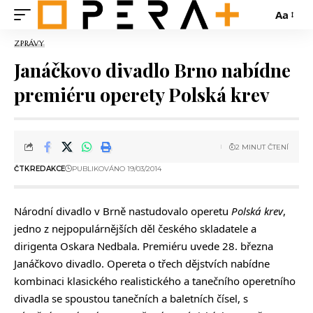
Aa
ZPRÁVY
Janáčkovo divadlo Brno nabídne
premiéru operety Polská krev
2 MINUT ČTENÍ
ČTK
REDAKCE
PUBLIKOVÁNO 19/03/2014
Národní divadlo v Brně nastudovalo operetu
Polská krev
,
jedno z nejpopulárnějších děl českého skladatele a
dirigenta Oskara Nedbala. Premiéru uvede 28. března
Janáčkovo divadlo. Opereta o třech dějstvích nabídne
kombinaci klasického realistického a tanečního operetního
divadla se spoustou tanečních a baletních čísel, s