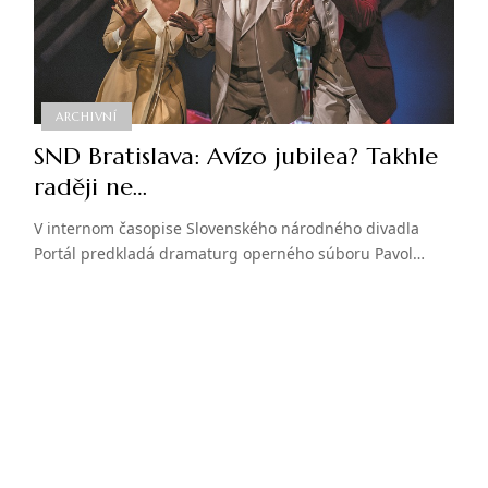
ARCHIVNÍ
SND Bratislava: Avízo jubilea? Takhle
raději ne…
V internom časopise Slovenského národného divadla
Portál predkladá dramaturg operného súboru Pavol…