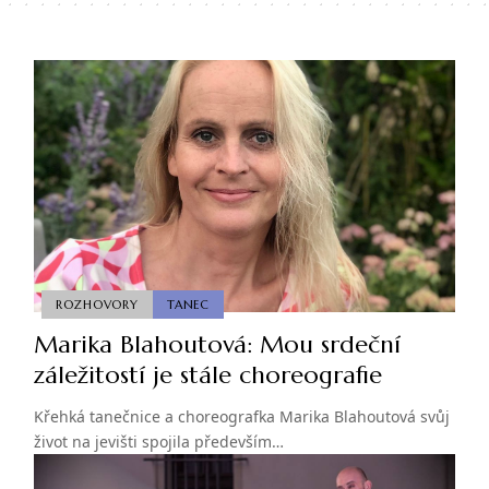
ROZHOVORY
TANEC
Marika Blahoutová: Mou srdeční
záležitostí je stále choreografie
Křehká tanečnice a choreografka Marika Blahoutová svůj
život na jevišti spojila především…