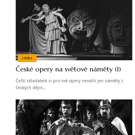
OPERA
České opery na světové náměty (1)
Čeští skladatelé si pro své opery nevolili jen náměty z
českých dějin…