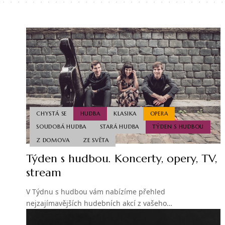
CHYSTÁ SE
HUDBA
KLASIKA
OPERA
SOUDOBÁ HUDBA
STARÁ HUDBA
TÝDEN S HUDBOU
Z DOMOVA
ZE SVĚTA
Týden s hudbou. Koncerty, opery, TV,
stream
V Týdnu s hudbou vám nabízíme přehled
nejzajímavějších hudebních akcí z vašeho…