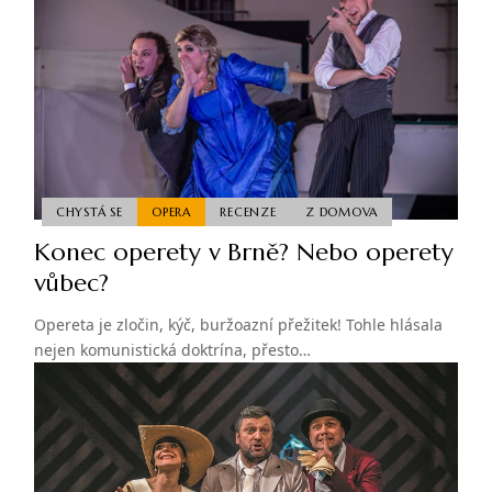
CHYSTÁ SE
OPERA
RECENZE
Z DOMOVA
Konec operety v Brně? Nebo operety
vůbec?
Opereta je zločin, kýč, buržoazní přežitek! Tohle hlásala
nejen komunistická doktrína, přesto…