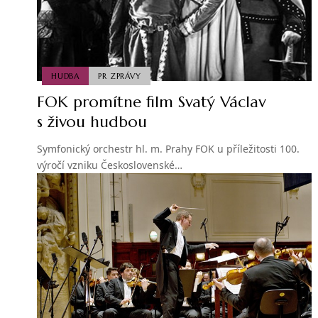
HUDBA
PR ZPRÁVY
FOK promítne film Svatý Václav
s živou hudbou
Symfonický orchestr hl. m. Prahy FOK u příležitosti 100.
výročí vzniku Československé…