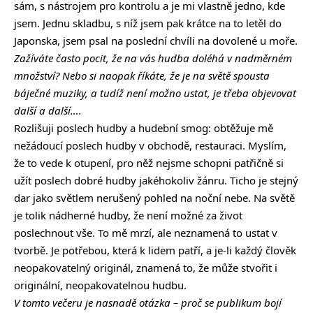
sám, s nástrojem pro kontrolu a je mi vlastně jedno, kde
jsem. Jednu skladbu, s níž jsem pak krátce na to letěl do
Japonska, jsem psal na poslední chvíli na dovolené u moře.
Zažíváte často pocit, že na vás hudba doléhá v nadměrném
množství? Nebo si naopak říkáte, že je na světě spousta
báječné muziky, a tudíž není možno ustat, je třeba objevovat
další a další….
Rozlišuji poslech hudby a hudební smog: obtěžuje mě
nežádoucí poslech hudby v obchodě, restauraci. Myslím,
že to vede k otupení, pro něž nejsme schopni patřičně si
užít poslech dobré hudby jakéhokoliv žánru. Ticho je stejný
dar jako světlem nerušený pohled na noční nebe. Na světě
je tolik nádherné hudby, že není možné za život
poslechnout vše. To mě mrzí, ale neznamená to ustat v
tvorbě. Je potřebou, která k lidem patří, a je-li každý člověk
neopakovatelný originál, znamená to, že může stvořit i
originální, neopakovatelnou hudbu.
V tomto večeru je nasnadě otázka – proč se publikum bojí