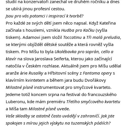
studií na konzervatoři zanechal ve druhém ročníku a dnes
se ubírá jinou profesní cestou.
Jsou pro vás potomci i inspirací k tvorbě?
Pro každé ze svých dětí jsem něco napsal. Když Kateřina
začínala s houslemi, vznikla
Hudba pro Kačku
(vyšla
tiskem). Adamovi jsem složil
Toccatinu
a
Tři malá preludia
,
se kterými objížděl dětské soutěže a která rovněž vyšla
tiskem. Pro Míšu to byla
Ukolébavka pro soprán, cello a
klavír
na slova Jaroslava Seiferta, kterou jako začínající
natočila v Českém rozhlase. Aktuálně jsem pro Míšu udělal
aranže árie
Rusalky
a Hřbitovní scény z
Fantoma opery
s
klavírním kvintetem a během jara budu Dvořákovy
Milostné písně
instrumentovat pro smyčcové kvarteto.
Jedeme totiž koncem srpna na festival do francouzského
Luberonu, kde mám premiéru
Třetího smyčcového kvartetu
a Míša tam
Milostné písně
uvede.
Vaše skladby se ostatně často uvádějí v zahraničí. Jak jste
spokojen s mírou jejich výskytu na tuzemských pódiích?