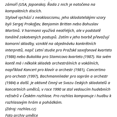
zámoří (USA, Japonsko). Řada z nich je natočena na
kompaktních discích.
Stylově vychází z neoklasicismu, jeho skladatelskými vzory
byli Sergej Prokofjev, Benjamin Britten nebo Bohuslav
Martinů. V harmonii využívá neotřelých, ale v podstatě
tonálně zakotvených postupů. Zatím v jeho tvorbě převažují
komorní skladby, vzniklé na objednávku konkrétních
interpretů, např. Letní studie pro Pražské saxofonové kvarteto
(1986) nebo Bukolika pro Stamicovo kvarteto (1987). Na svém
kontě má i několik skladeb orchestrálních a vokálních,
například Koncert pro klavír a orchestr (1981), Concertino
pro orchestr (1997), Bachmannlieder pro soprán a orchestr
(1984) a další. Je aktivně činný ve Svazu českých skladatelů a
koncertních umělců, v roce 1990 se stal vedoucím hudebních
režisérů v Českém rozhlase. Pro rozhlas komponuje i hudbu k
rozhlasovým hrám a pohádkám.
(Zdroj: rozhlas.cz)
Foto archiv umělce