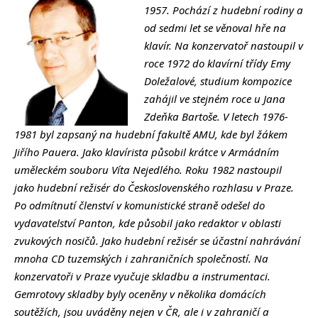
1957. Pochází z hudební rodiny a
od sedmi let se věnoval hře na
klavír. Na konzervatoř nastoupil v
roce 1972 do klavírní třídy Emy
Doležalové, studium kompozice
zahájil ve stejném roce u Jana
Zdeňka Bartoše. V letech 1976-
1981 byl zapsaný na hudební fakultě AMU, kde byl žákem
Jiřího Pauera. Jako klavírista působil krátce v Armádním
uměleckém souboru Víta Nejedlého. Roku 1982 nastoupil
jako hudební režisér do Československého rozhlasu v Praze.
Po odmítnutí členství v komunistické straně odešel do
vydavatelství Panton, kde působil jako redaktor v oblasti
zvukových nosičů. Jako hudební režisér se účastní nahrávání
mnoha CD tuzemských i zahraničních společností. Na
konzervatoři v Praze vyučuje skladbu a instrumentaci.
Gemrotovy skladby byly oceněny v několika domácích
soutěžích, jsou uváděny nejen v ČR, ale i v zahraničí a