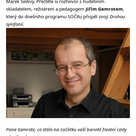
Marek Šedivý. Přečtěte si rozhovor s hudebním
skladatelem, režisérem a pedagogem
Jiřím Gemrotem
,
který do dnešního programu SOČRu přispěl svojí
Druhou
symfonií.
Pane Gemrote, co stálo na začátku vaší barvité životní cesty