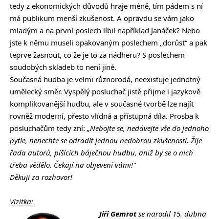
tedy z ekonomických důvodů hraje méně, tím pádem s ní
má publikum menší zkušenost. A opravdu se vám jako
mladým a na první poslech líbil například Janáček? Nebo
jste k němu museli opakovaným poslechem „dorůst“ a pak
teprve žasnout, co že je to za nádheru? S poslechem
soudobých skladeb to není jiné.
Současná hudba je velmi různorodá, neexistuje jednotný
umělecký směr. Vyspělý posluchač jistě přijme i jazykově
komplikovanější hudbu, ale v současné tvorbě lze najít
rovněž moderní, přesto vlídná a přístupná díla. Prosba k
posluchačům tedy zní:
„Nebojte se, nedávejte vše do jednoho
pytle, nenechte se odradit jednou nedobrou zkušeností. Žije
řada autorů, píšících báječnou hudbu, aniž by se o nich
třeba vědělo. Čekají na objevení vámi!“
Děkuji za rozhovor!
Vizitka:
Jiří Gemrot
se narodil 15. dubna