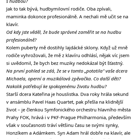
s hudbou?
Jak to tak bývá, hudbymilovní rodiče. Oba zpívali,
maminka dokonce profesionálně. A nechali mě učit se na
klavír.
Od kdy jste věděl, že bude správné zaměřit se na hudbu
profesionálně?
Kolem puberty mě dostihly lajdácké sklony. Když už mně
rodiče vyhrožovali, že mě z klavíru odhlásí, nějak víc jsem
si uvědomil, že bych bez muziky nedokázal být šťastný.
Na první pohled se zdá, že se v tomto „potatila“ vaše dcera
Michaela, operní a muzikálová zpěvačka. Co další děti?
Nakolik potřebují ke spokojenému životu hudbu?
Starší dcera Kateřina je houslistka. Dva roky hrála sekund
v ansámblu Pavel Haas Quartet, pak přešla na klidnější
život – je členkou Symfonického orchestru hlavního města
Prahy FOK, hrává i v PKF-Prague Philharmonia, především
však v současnosti tráví většinu času se svými synky,
Honzíkem a Adámkem. Syn Adam hrál dobře na klavír, ale