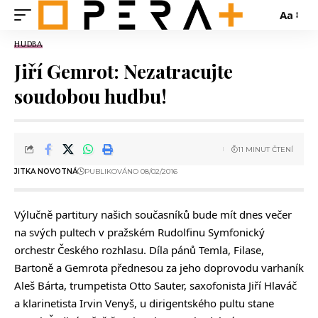
Aa
HUDBA
Jiří Gemrot: Nezatracujte
soudobou hudbu!
11 MINUT ČTENÍ
JITKA NOVOTNÁ
PUBLIKOVÁNO 08/02/2016
Výlučně partitury našich současníků bude mít dnes večer
na svých pultech v pražském Rudolfinu Symfonický
orchestr Českého rozhlasu. Díla pánů Temla, Filase,
Bartoně a Gemrota přednesou za jeho doprovodu varhaník
Aleš Bárta, trumpetista Otto Sauter, saxofonista Jiří Hlaváč
a klarinetista Irvin Venyš, u dirigentského pultu stane