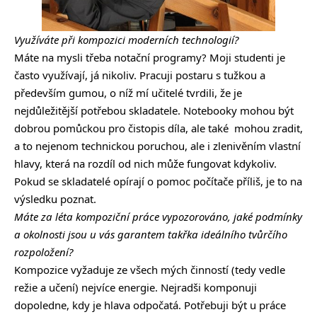
Využíváte při kompozici moderních technologií?
Máte na mysli třeba notační programy? Moji studenti je
často využívají, já nikoliv. Pracuji postaru s tužkou a
především gumou, o níž mí učitelé tvrdili, že je
nejdůležitější potřebou skladatele. Notebooky mohou být
dobrou pomůckou pro čistopis díla, ale také mohou zradit,
a to nejenom technickou poruchou, ale i zlenivěním vlastní
hlavy, která na rozdíl od nich může fungovat kdykoliv.
Pokud se skladatelé opírají o pomoc počítače příliš, je to na
výsledku poznat.
Máte za léta kompoziční práce vypozorováno, jaké podmínky
a okolnosti jsou u vás garantem takřka ideálního tvůrčího
rozpoložení?
Kompozice vyžaduje ze všech mých činností (tedy vedle
režie a učení) nejvíce energie. Nejradši komponuji
dopoledne, kdy je hlava odpočatá. Potřebuji být u práce