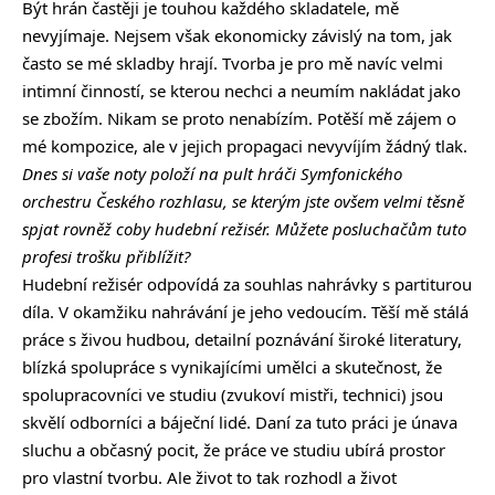
Být hrán častěji je touhou každého skladatele, mě
nevyjímaje. Nejsem však ekonomicky závislý na tom, jak
často se mé skladby hrají. Tvorba je pro mě navíc velmi
intimní činností, se kterou nechci a neumím nakládat jako
se zbožím. Nikam se proto nenabízím. Potěší mě zájem o
mé kompozice, ale v jejich propagaci nevyvíjím žádný tlak.
Dnes si vaše noty položí na pult hráči Symfonického
orchestru Českého rozhlasu, se kterým jste ovšem velmi těsně
spjat rovněž coby hudební režisér. Můžete posluchačům tuto
profesi trošku přiblížit?
Hudební režisér odpovídá za souhlas nahrávky s partiturou
díla. V okamžiku nahrávání je jeho vedoucím. Těší mě stálá
práce s živou hudbou, detailní poznávání široké literatury,
blízká spolupráce s vynikajícími umělci a skutečnost, že
spolupracovníci ve studiu (zvukoví mistři, technici) jsou
skvělí odborníci a báječní lidé. Daní za tuto práci je únava
sluchu a občasný pocit, že práce ve studiu ubírá prostor
pro vlastní tvorbu. Ale život to tak rozhodl a život