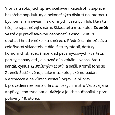
V přívalu šokujících zpráv, očekávání katastrof, v záplavě
bezbřehé pop-kultury a nekonečných diskusí na internetu
bychom si ani nevšimli skromných, vzácných lidí, kteří tu
tiše, nenápadně žijí s námi. Skladatel a muzikolog
Zdeněk
Šesták
je právě takovou osobností. Českou kulturu
obohatil hned v několika směrech. Předně za ním zůstává
celoživotní skladatelské dílo: šest symfonií, desítky
komorních skladeb (například pět smyčcových kvartetů,
partity, sonáty atd.) a hlavně díla vokální. Napsal řadu
kantát, cyklus
12 smíšených sborů
, a další. Kromě toho se
Zdeněk Šesták věnuje také muzikologickému bádání –
v archivech a na kůrech kostelů objevil a připravil
k provádění neznámá díla citolibských mistrů Václava Jana
Kopřivy, jeho syna Karla Blažeje a jejich současníků z první
poloviny 18. století.