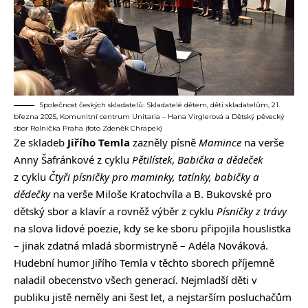
Společnost českých skladatelů: Skladatelé dětem, děti skladatelům, 21.
března 2025, Komunitní centrum Unitaria – Hana Virglerová a Dětský pěvecký
sbor Rolnička Praha (foto Zdeněk Chrapek)
Ze skladeb
Jiřího Temla
zazněly písně
Mamince
na verše
Anny Šafránkové z cyklu
Pětilístek
,
Babička a dědeček
z cyklu
Čtyři písničky pro maminky, tatínky, babičky a
dědečky
na verše Miloše Kratochvíla a B. Bukovské pro
dětský sbor a klavír a rovněž výběr z cyklu
Písničky z trávy
na slova lidové poezie, kdy se ke sboru připojila houslistka
– jinak zdatná mladá sbormistryně – Adéla Nováková.
Hudební humor Jiřího Temla v těchto sborech příjemně
naladil obecenstvo všech generací. Nejmladší děti v
publiku jistě neměly ani šest let, a nejstarším posluchačům