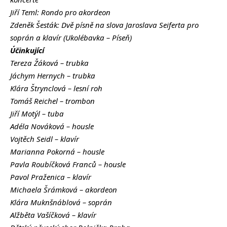
Jiří Teml: Rondo pro akordeon
Zdeněk Šesták: Dvě písně na slova Jaroslava Seiferta pro
soprán a klavír (Ukolébavka – Píseň)
Účinkující
Tereza Žáková – trubka
Jáchym Hernych – trubka
Klára Štrynclová – lesní roh
Tomáš Reichel – trombon
Jiří Motýl – tuba
Adéla Nováková – housle
Vojtěch Seidl – klavír
Marianna Pokorná – housle
Pavla Roubíčková Franců – housle
Pavol Praženica – klavír
Michaela Šrámková – akordeon
Klára Muknšnáblová – soprán
Alžběta Vašíčková – klavír