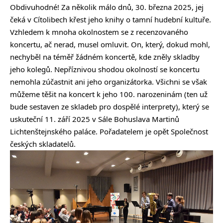
Obdivuhodné! Za několik málo dnů, 30. března 2025, jej
čeká v Cítolibech křest jeho knihy o tamní hudební kultuře.
Vzhledem k mnoha okolnostem se z recenzovaného
koncertu, ač nerad, musel omluvit. On, který, dokud mohl,
nechyběl na téměř žádném koncertě, kde zněly skladby
jeho kolegů. Nepříznivou shodou okolností se koncertu
nemohla zúčastnit ani jeho organizátorka. Všichni se však
můžeme těšit na koncert k jeho 100. narozeninám (ten už
bude sestaven ze skladeb pro dospělé interprety), který se
uskuteční 11. září 2025 v Sále Bohuslava Martinů
Lichtenštejnského paláce. Pořadatelem je opět Společnost
českých skladatelů.