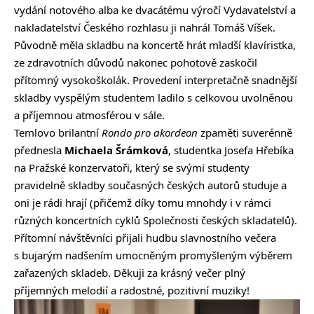
vydání notového alba ke dvacátému výročí Vydavatelství a
nakladatelství Českého rozhlasu ji nahrál Tomáš Víšek.
Původně měla skladbu na koncertě hrát mladší klavíristka,
ze zdravotních důvodů nakonec pohotově zaskočil
přítomný vysokoškolák. Provedení interpretačně snadnější
skladby vyspělým studentem ladilo s celkovou uvolněnou
a příjemnou atmosférou v sále.
Temlovo brilantní
Rondo pro akordeon
zpaměti suverénně
přednesla
Michaela Šrámková
, studentka Josefa Hřebíka
na Pražské konzervatoři, který se svými studenty
pravidelně skladby současných českých autorů studuje a
oni je rádi hrají (přičemž díky tomu mnohdy i v rámci
různých koncertních cyklů Společnosti českých skladatelů).
Přítomní návštěvníci přijali hudbu slavnostního večera
s bujarým nadšením umocněným promyšleným výběrem
zařazených skladeb. Děkuji za krásný večer plný
příjemných melodií a radostné, pozitivní muziky!