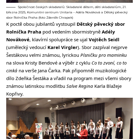
Společnost českých skladatelů: Skladatelé dětem, děti skladatelům, 21.
března 2025, Komunitní centrum Unitaria – Adéla Nováková a Dětský pěvecký
sbor Rolnička Praha (foto Zdeněk Chrapek)
K poctě obou jubilantů vystoupil
Dětský pěvecký sbor
Rolnička Praha
pod vedením sbormistryně
Adély
Novákové
, klavírní spolupráce se ujal
Vojtěch Seidl
(umělecký vedoucí
Karel Virgler
). Sbor zazpíval nejprve
Šestákovu velmi známou, lyrickou
Písničku pro maminku
na slova Kristy Bendové a výběr z cyklu
Co to zvoní, co to
cinká
na verše Jana Čarka. Pak připomněl muzikologické
dílo Zdeňka Šestáka a vřadil na program mezi všemi sbory
známou latinskou modlitbu
Salve Regina
Karla Blažeje
Kopřivy.