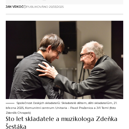
JAN VRKOČ
PUBLIKOVÁNO 25/03/2025
Společnost českých skladatelů: Skladatelé dětem, děti skladatelům, 21.
března 2025, Komunitní centrum Unitaria – Pavol Praženica a Jiří Teml (foto
Zdeněk Chrapek)
Sto let skladatele a muzikologa Zdeňka
Šestáka