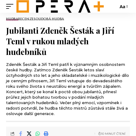
Aa
HUDBA
RECENZE
SOUDOBÁ HUDBA
Jubilanti Zdeněk Šesták a Jiří
Teml v rukou mladých
hudebníků
Zdeněk Šesták a Jiří Teml patří k významným osobnostem
české hudby. Zatímco Zdeněk Šesták letos slaví
úctyhodných sto let a jeho skladatelské i muzikologické dílo
je cenným přínosem, Jiří Teml vstupuje do devadesátého
roku svého života s neustálou energií a tvůrčím zápalem.
Koncert, který se konal k poctě obou jubilantů, přinesl
průřez jejich bohatou tvorbou v podání mladých
talentovaných hudebníků. Večer plný emocí, vzpomínek i
radosti potvrdil, že hudba těchto mistrů zůstává stále živá a
oslovuje další generace.
10 MINUT ČTENÍ