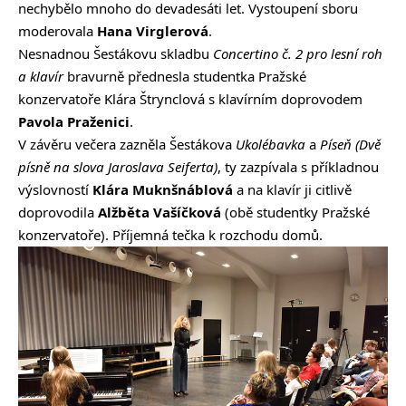
nechybělo mnoho do devadesáti let. Vystoupení sboru
moderovala
Hana Virglerová
.
Nesnadnou Šestákovu skladbu
Concertino č. 2 pro lesní roh
a klavír
bravurně přednesla studentka Pražské
konzervatoře Klára Štrynclová s klavírním doprovodem
Pavola Praženici
.
V závěru večera zazněla Šestákova
Ukolébavka
a
Píseň (Dvě
písně na slova Jaroslava Seiferta)
, ty zazpívala s příkladnou
výslovností
Klára Muknšnáblová
a na klavír ji citlivě
doprovodila
Alžběta Vašíčková
(obě studentky Pražské
konzervatoře). Příjemná tečka k rozchodu domů.