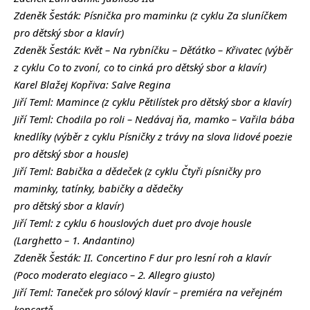
Zdeněk Šesták: Písnička pro maminku (z cyklu Za sluníčkem
pro dětský sbor a klavír)
Zdeněk Šesták: Květ – Na rybníčku – Děťátko – Křivatec (výběr
z cyklu Co to zvoní, co to cinká pro dětský sbor a klavír)
Karel Blažej Kopřiva: Salve Regina
Jiří Teml: Mamince (z cyklu Pětilístek pro dětský sbor a klavír)
Jiří Teml: Chodila po roli – Nedávaj ňa, mamko – Vařila bába
knedlíky (výběr z cyklu Písničky z trávy na slova lidové poezie
pro dětský sbor a housle)
Jiří Teml: Babička a dědeček (z cyklu Čtyři písničky pro
maminky, tatínky, babičky a dědečky
pro dětský sbor a klavír)
Jiří Teml: z cyklu 6 houslových duet pro dvoje housle
(Larghetto – 1. Andantino)
Zdeněk Šesták: II. Concertino F dur pro lesní roh a klavír
(Poco moderato elegiaco – 2. Allegro giusto)
Jiří Teml: Taneček pro sólový klavír – premiéra na veřejném
koncertě