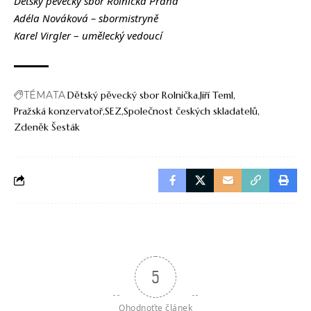
Dětský pěvecký sbor Rolnička Praha
Adéla Nováková –
sbormistryně
Karel Virgler
–
umělecký vedoucí
TÉMATA
Dětský pěvecký sbor Rolnička
Jiří Teml
Pražská konzervatoř
SEZ
Společnost českých skladatelů
Zdeněk Šesták
5
Ohodnoťte článek