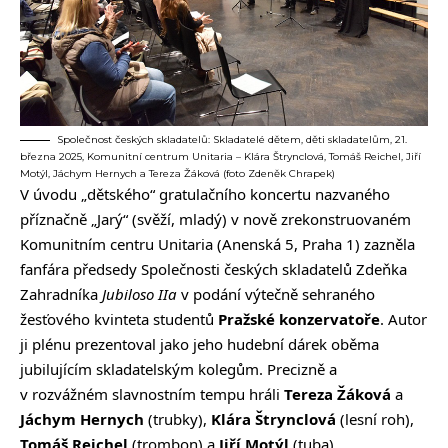
Společnost českých skladatelů: Skladatelé dětem, děti skladatelům, 21.
března 2025, Komunitní centrum Unitaria – Klára Štrynclová, Tomáš Reichel, Jiří
Motýl, Jáchym Hernych a Tereza Žáková (foto Zdeněk Chrapek)
V úvodu „dětského“ gratulačního koncertu nazvaného
příznačně „Jarý“ (svěží, mladý) v nově zrekonstruovaném
Komunitním centru Unitaria (Anenská 5, Praha 1) zazněla
fanfára předsedy Společnosti českých skladatelů Zdeňka
Zahradníka
Jubiloso IIa
v podání výtečně sehraného
žesťového kvinteta studentů
Pražské konzervatoře
. Autor
ji plénu prezentoval jako jeho hudební dárek oběma
jubilujícím skladatelským kolegům. Precizně a
v rozvážném slavnostním tempu hráli
Tereza Žáková
a
Jáchym Hernych
(trubky),
Klára Štrynclová
(lesní roh),
Tomáš Reichel
(trombon) a
Jiří Motýl
(tuba).