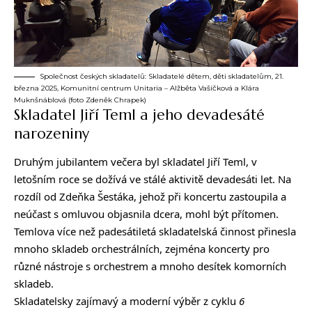
Společnost českých skladatelů: Skladatelé dětem, děti skladatelům, 21.
března 2025, Komunitní centrum Unitaria – Alžběta Vašíčková a Klára
Muknšnáblová (foto Zdeněk Chrapek)
Skladatel Jiří Teml a jeho devadesáté
narozeniny
Druhým jubilantem večera byl skladatel Jiří Teml, v
letošním roce se dožívá ve stálé aktivitě devadesáti let. Na
rozdíl od Zdeňka Šestáka, jehož při koncertu zastoupila a
neúčast s omluvou objasnila dcera, mohl být přítomen.
Temlova více než padesátiletá skladatelská činnost přinesla
mnoho skladeb orchestrálních, zejména koncerty pro
různé nástroje s orchestrem a mnoho desítek komorních
skladeb.
Skladatelsky zajímavý a moderní výběr z cyklu
6