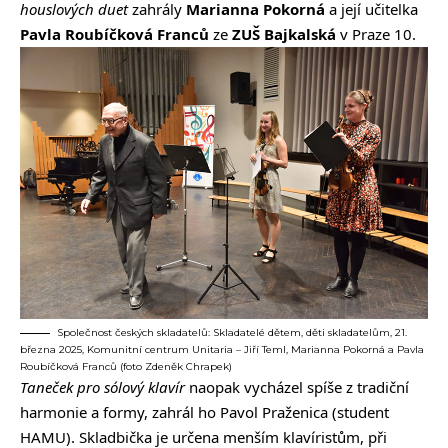
houslových duet
zahrály
Marianna Pokorná
a její učitelka
Pavla Roubíčková Franců
ze
ZUŠ Bajkalská
v Praze 10.
Společnost českých skladatelů: Skladatelé dětem, děti skladatelům, 21.
března 2025, Komunitní centrum Unitaria – Jiří Teml, Marianna Pokorná a Pavla
Roubíčková Franců (foto Zdeněk Chrapek)
Taneček pro sólový klavír
naopak vycházel spíše z tradiční
harmonie a formy, zahrál ho Pavol Praženica (student
HAMU). Skladbička je určena menším klavíristům, při