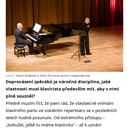
Karel Košárek a Soňa Červená (archiv respondenta)
Doprovázení zpěváků je náročná disciplína, jaké
vlastnosti musí klavírista především mít, aby s nimi
plně souzněl?
Předně musím říct, že jsem rád, že všeobecné vnímání
klavírního partu ve vokálním repertoáru se v posledních
letech hodně posunulo. Od extrémního přístupu –
„bohužel, ještě tu máme klavíristu“ – až k uznání