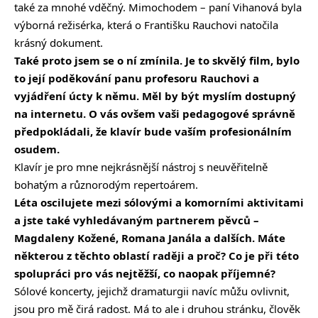
také za mnohé vděčný. Mimochodem – paní Vihanová byla
výborná režisérka, která o Františku Rauchovi natočila
krásný dokument.
Také proto jsem se o ní zmínila. Je to skvělý film, bylo
to její poděkování panu profesoru Rauchovi a
vyjádření úcty k němu. Měl by být myslím dostupný
na internetu. O vás ovšem vaši pedagogové správně
předpokládali, že klavír bude vaším profesionálním
osudem.
Klavír je pro mne nejkrásnější nástroj s neuvěřitelně
bohatým a různorodým repertoárem.
Léta oscilujete mezi sólovými a komorními aktivitami
a jste také vyhledávaným partnerem pěvců –
Magdaleny Kožené, Romana Janála a dalších. Máte
některou z těchto oblastí raději a proč? Co je při této
spolupráci pro vás nejtěžší, co naopak příjemné?
Sólové koncerty, jejichž dramaturgii navíc můžu ovlivnit,
jsou pro mě čirá radost. Má to ale i druhou stránku, člověk