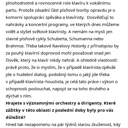
plnohodnotné a rovnocenné role klavíru k vokálnímu
partu. Protože zásadní část písňové tvorby opravdu je o
komorní spolupráci zpěváka a klavíristy. Dosvědčují to
nahrávky a koncertní programy, ve kterých dnes můžeme
vidět a slyšet světové klavíristy. A nemám na mysli jen
slavné písňové cykly Schuberta, Schumanna nebo
Brahmse. Třeba takové Ravelovy
Historky z přírodopisu
by
za pouhý klavírní doprovod mohl považovat snad jen
člověk, který na klavír nikdy nehrál. A ohledně vlastností:
právě proto, že si myslím, že v případě klavírista-zpěvák
jde o hudební dialog, podobný tomu o jaký jde třeba
v případě klavírista–houslista, je celá tato práce i výkon o
schopnosti poslouchat, napojit se na toho druhého a
dýchat s ním.
Hrajete s významnými orchestry a dirigenty. Které
zážitky v této oblasti z poslední doby byly pro vás
důležité?
Hned tak nezapomenu na pár týdnů starou zkušenost, kdy