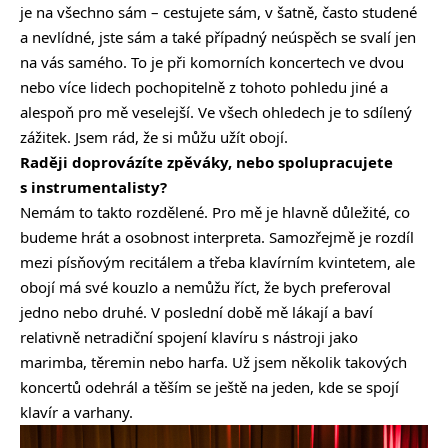
je na všechno sám – cestujete sám, v šatně, často studené
a nevlídné, jste sám a také případný neúspěch se svalí jen
na vás samého. To je při komorních koncertech ve dvou
nebo více lidech pochopitelně z tohoto pohledu jiné a
alespoň pro mě veselejší. Ve všech ohledech je to sdílený
zážitek. Jsem rád, že si můžu užít obojí.
Raději doprovázíte zpěváky, nebo spolupracujete
s instrumentalisty?
Nemám to takto rozdělené. Pro mě je hlavně důležité, co
budeme hrát a osobnost interpreta. Samozřejmě je rozdíl
mezi písňovým recitálem a třeba klavírním kvintetem, ale
obojí má své kouzlo a nemůžu říct, že bych preferoval
jedno nebo druhé. V poslední době mě lákají a baví
relativně netradiční spojení klavíru s nástroji jako
marimba, těremin nebo harfa. Už jsem několik takových
koncertů odehrál a těším se ještě na jeden, kde se spojí
klavír a varhany.