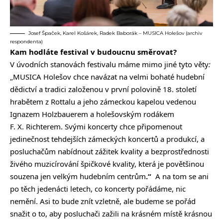
Josef Špaček, Karel Košárek, Radek Baborák – MUSICA Holešov (archiv
respondenta)
Kam hodláte festival v budoucnu směrovat?
V úvodních stanovách festivalu máme mimo jiné tyto věty
:
„MUSICA Holešov chce navázat na velmi bohaté hudební
dědictví a tradici založenou v první polovině 18. století
hrabětem z Rottalu a jeho zámeckou kapelou vedenou
Ignazem Holzbauerem a holešovským rodákem
F. X. Richterem. Svými koncerty chce připomenout
jedinečnost tehdejších zámeckých koncertů a produkcí, a
posluchačům nabídnout zážitek kvality a bezprostřednosti
živého muzicírování špičkové kvality, která je povětšinou
souzena jen velkým hudebním centrům
.“
A na tom se ani
po těch jedenácti letech, co koncerty pořádáme, nic
nemění. Asi to bude znít vzletně, ale budeme se pořád
snažit o to, aby posluchači zažili na krásném místě krásnou