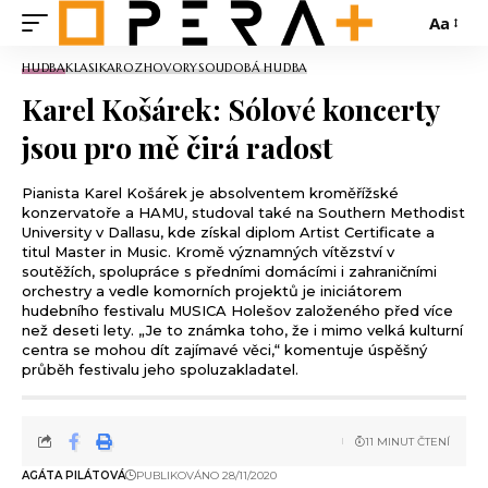
Aa
HUDBA
KLASIKA
ROZHOVORY
SOUDOBÁ HUDBA
Karel Košárek: Sólové koncerty
jsou pro mě čirá radost
Pianista Karel Košárek je absolventem kroměřížské
konzervatoře a HAMU, studoval také na Southern Methodist
University v Dallasu, kde získal diplom Artist Certificate a
titul Master in Music. Kromě významných vítězství v
soutěžích, spolupráce s předními domácími i zahraničními
orchestry a vedle komorních projektů je iniciátorem
hudebního festivalu MUSICA Holešov založeného před více
než deseti lety. „Je to známka toho, že i mimo velká kulturní
centra se mohou dít zajímavé věci,“ komentuje úspěšný
průběh festivalu jeho spoluzakladatel.
11 MINUT ČTENÍ
AGÁTA PILÁTOVÁ
PUBLIKOVÁNO 28/11/2020