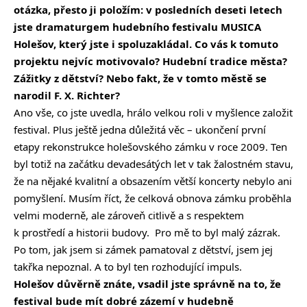
otázka, přesto ji položím: v posledních deseti letech
jste dramaturgem hudebního festivalu MUSICA
Holešov, který jste i spoluzakládal. Co vás k tomuto
projektu nejvíc motivovalo? Hudební tradice města?
Zážitky z dětství? Nebo fakt, že v tomto městě se
narodil F. X. Richter?
Ano vše, co jste uvedla, hrálo velkou roli v myšlence založit
festival. Plus ještě jedna důležitá věc – ukončení první
etapy rekonstrukce holešovského zámku v roce 2009. Ten
byl totiž na začátku devadesátých let v tak žalostném stavu,
že na nějaké kvalitní a obsazením větší koncerty nebylo ani
pomyšlení. Musím říct, že celková obnova zámku proběhla
velmi moderně, ale zároveň citlivě a s respektem
k prostředí a historii budovy. Pro mě to byl malý zázrak.
Po tom, jak jsem si zámek pamatoval z dětství, jsem jej
takřka nepoznal. A to byl ten rozhodující impuls.
Holešov důvěrně znáte, vsadil jste správně na to, že
festival bude mít dobré zázemí v hudebně