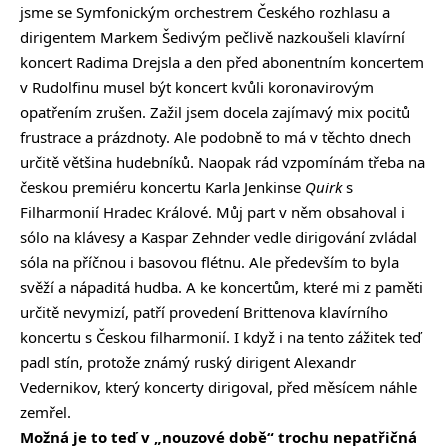
jsme se Symfonickým orchestrem Českého rozhlasu a
dirigentem Markem Šedivým pečlivě nazkoušeli klavírní
koncert Radima Drejsla a den před abonentním koncertem
v Rudolfinu musel být koncert kvůli koronavirovým
opatřením zrušen. Zažil jsem docela zajímavý mix pocitů
frustrace a prázdnoty. Ale podobně to má v těchto dnech
určitě většina hudebníků. Naopak rád vzpomínám třeba na
českou premiéru koncertu Karla Jenkinse
Quirk
s
Filharmonií Hradec Králové. Můj part v něm obsahoval i
sólo na klávesy a Kaspar Zehnder vedle dirigování zvládal
sóla na příčnou i basovou flétnu. Ale především to byla
svěží a nápaditá hudba. A ke koncertům, které mi z paměti
určitě nevymizí, patří provedení Brittenova klavírního
koncertu s Českou filharmonií. I když i na tento zážitek teď
padl stín, protože známý ruský dirigent Alexandr
Vedernikov, který koncerty dirigoval, před měsícem náhle
zemřel.
Možná je to teď v „nouzové době“ trochu nepatřičná