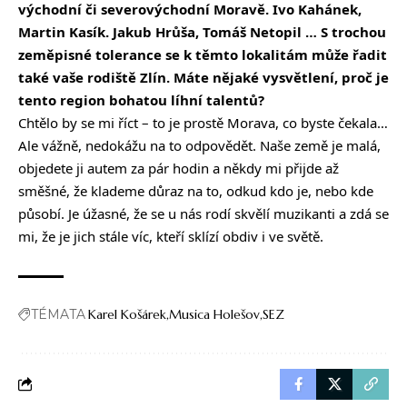
východní či severovýchodní Moravě. Ivo Kahánek,
Martin Kasík. Jakub Hrůša, Tomáš Netopil … S trochou
zeměpisné tolerance se k těmto lokalitám může řadit
také vaše rodiště Zlín. Máte nějaké vysvětlení, proč je
tento region bohatou líhní talentů?
Chtělo by se mi říct – to je prostě Morava, co byste čekala…
Ale vážně, nedokážu na to odpovědět. Naše země je malá,
objedete ji autem za pár hodin a někdy mi přijde až
směšné, že klademe důraz na to, odkud kdo je, nebo kde
působí. Je úžasné, že se u nás rodí skvělí muzikanti a zdá se
mi, že je jich stále víc, kteří sklízí obdiv i ve světě.
TÉMATA
Karel Košárek
Musica Holešov
SEZ