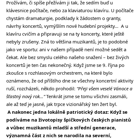
Prožívám, či spíše přežívám ji tak, že sedím buď u
klávesnice počítače, nebo za klaviaturou klavíru. U počítače
chystám dramaturgie, podklady k žádostem o granty,
návrhy koncertů, vymýšlím nové hudební projekty… A u
klavíru cvičím a připravuji se na ty koncerty, které ještě
nebyly zrušeny. Zná to většina muzikantů, je to podobné
jako ve sportu: ani v našem případě není možné sedět a
čekat. Ale bez smyslu celého našeho snažení – bez živých
koncertů je ten čas nekonečný. Když jsme se 9. října po
zkoušce s rozhlasovým orchestrem, na které bylo
oznámeno, že od příštího dne se všechny koncertní aktivity
ruší, rozcházeli, někdo prohodil:
“Přeji všem veselé Vánoce a
šťastný nový rok…“
Tenkrát jsme se tomu všichni zasmáli,
ale až teď je jasné, jak trpce vizionářský ten žert byl.
A nakonec jedna lokálně patriotický dotaz: Když se
podíváme na životopisy špičkových českých pianistů
a vůbec muzikantů mladší a střední generace,
významná část z nich se narodila na severní,