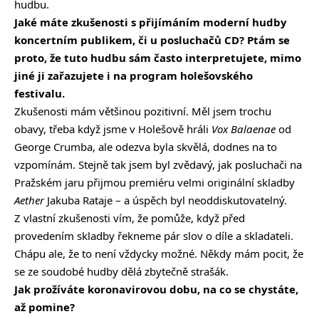
hudbu.
Jaké máte zkušenosti s přijímáním moderní hudby
koncertním publikem, či u posluchačů CD? Ptám se
proto, že tuto hudbu sám často interpretujete, mimo
jiné ji zařazujete i na program holešovského
festivalu.
Zkušenosti mám většinou pozitivní. Měl jsem trochu
obavy, třeba když jsme v Holešově hráli
Vox Balaenae
od
George Crumba, ale odezva byla skvělá, dodnes na to
vzpomínám. Stejně tak jsem byl zvědavý, jak posluchači na
Pražském jaru přijmou premiéru velmi originální skladby
Aether
Jakuba Rataje – a úspěch byl neoddiskutovatelný.
Z vlastní zkušenosti vím, že pomůže, když před
provedením skladby řekneme pár slov o díle a skladateli.
Chápu ale, že to není vždycky možné. Někdy mám pocit, že
se ze soudobé hudby dělá zbytečně strašák.
Jak prožíváte koronavirovou dobu, na co se chystáte,
až pomine?