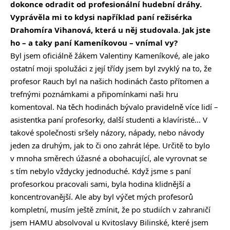
dokonce odradit od profesionální hudební dráhy.
Vyprávěla mi to kdysi například paní režisérka
Drahomíra Vihanová, která u něj studovala. Jak jste
ho – a taky paní Kameníkovou – vnímal vy?
Byl jsem oficiálně žákem Valentiny Kameníkové, ale jako
ostatní moji spolužáci z její třídy jsem byl zvyklý na to, že
profesor Rauch byl na našich hodinách často přítomen a
trefnými poznámkami a připomínkami naši hru
komentoval. Na těch hodinách bývalo pravidelně více lidí –
asistentka paní profesorky, další studenti a klavíristé… V
takové společnosti sršely názory, nápady, nebo návody
jeden za druhým, jak to či ono zahrát lépe. Určitě to bylo
v mnoha směrech úžasné a obohacující, ale vyrovnat se
s tím nebylo vždycky jednoduché. Když jsme s paní
profesorkou pracovali sami, byla hodina klidnější a
koncentrovanější. Ale aby byl výčet mých profesorů
kompletní, musím ještě zmínit, že po studiích v zahraničí
jsem HAMU absolvoval u Kvitoslavy Bilinské, které jsem