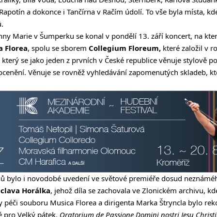
Rapotín a dokonce i Tančírna v Račím údolí. To vše byla místa, kde
.
nny Marie v Šumperku se konal v pondělí 13. září koncert, na kte
a Florea
, spolu se sborem
Collegium Floreum,
které založil v r
, který se jako jeden z prvních v České republice věnuje stylově p
 ocenění. Věnuje se rovněž vyhledávání zapomenutých skladeb, k
nů bylo i novodobé uvedení ve světové premiéře dosud neznáméh
clava Horálka
, jehož díla se zachovala ve Zlonickém archivu, kde
y péči souboru Musica Florea a dirigenta Marka Štryncla bylo re
é pro Velký pátek,
Oratorium de Passione Domini nostri Jesu Christi