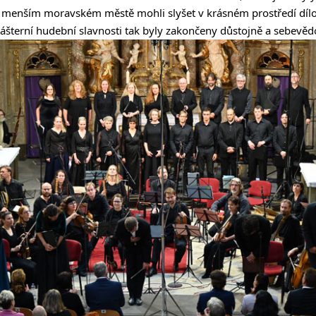
v menším moravském městě mohli slyšet v krásném prostředí dílo
ášterní hudební slavnosti tak byly zakončeny důstojně a sebevě