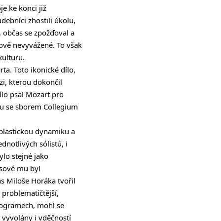
e ke konci již
ebníci zhostili úkolu,
u, občas se zpožďoval a
ově nevyvážené. To však
kulturu.
. Toto ikonické dílo,
i, kterou dokončil
ílo psal Mozart pro
lu se sborem Collegium
 plastickou dynamiku a
notlivých sólistů, i
lo stejné jako
asové mu byl
s Miloše Horáka tvořil
 problematičtější,
programech, mohl se
 vyvolány i vděčností