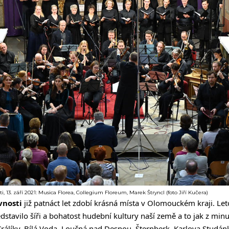
i, 13. září 2021: Musica Florea, Collegium Floreum, Marek Štryncl (foto Jiří Kučera)
vnosti
již patnáct let zdobí krásná místa v Olomouckém kraji. Le
dstavilo šíři a bohatost hudební kultury naší země a to jak z minul
rálíky, Bílá Voda, Loučná nad Desnou, Šternberk, Karlova Studánk