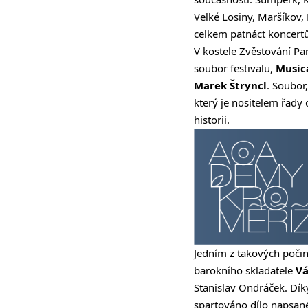
Velké Losiny, Maršíkov, 
celkem patnáct koncertů
V kostele Zvěstování Pa
soubor festivalu,
Music
Marek Štryncl
. Soubor
který je nositelem řady
historii.
Jedním z takových poči
barokního skladatele
Vá
Stanislav Ondráček. Dík
spartováno dílo napsan