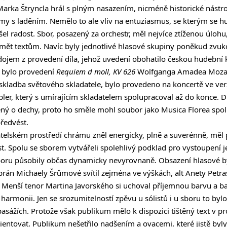
rka Štryncla hrál s plným nasazením, nicméně historické nástroj
y s laděním. Nemělo to ale vliv na entuziasmus, se kterým se hud
ášel radost. Sbor, posazený za orchestr, měl nejvíce ztíženou úloh
umět textům. Navíc byly jednotlivé hlasové skupiny poněkud zvuk
dojem z provedení díla, jehož uvedení obohatilo českou hudební 
y bylo provedení
Requiem d moll, KV 626
Wolfganga Amadea Mozarta
kladba světového skladatele, bylo provedeno na koncertě ve verz
ler, který s umírajícím skladatelem spolupracoval až do konce. D
ený o dechy, proto ho směle mohl soubor jako Musica Florea spo
ředvést.
átelském prostředí chrámu zněl energicky, plně a suverénně, měl
. Spolu se sborem vytvářeli spolehlivý podklad pro vystoupení jed
boru působily občas dynamicky nevyrovnaně. Obsazení hlasové by
prán Michaely Šrůmové svítil zejména ve výškách, alt Anety Petr
Menší tenor Martina Javorského si uchoval příjemnou barvu a ba
rmonii. Jen se srozumitelností zpěvu u sólistů i u sboru to bylo
asážích. Protože však publikum mělo k dispozici tištěný text v 
entovat. Publikum nešetřilo nadšením a ovacemi, které jistě byly