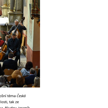
tošní téma
Česká
osti, tak ze
a, Bludov, Jeseník,