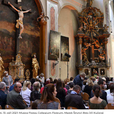
i, 13. září 2021: Musica Florea, Collegium Floreum, Marek Štryncl (foto Jiří Kučera)