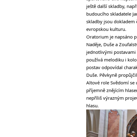
ještě další skladby, nap
budoucího skladatele Ja
skladby jsou dokladem 
evropskou kulturu.
Oratorium je napsáno pr
Naděje, Duše a Zoufalstv
jednotlivými postavami 
používá melodiku i kolor
postav odpovídal charak
Duše. Pěvkyně propůjčil
Altové role Svědomí se
příjemně znějícím hlase
nepříliš výrazným proj
hlasu.