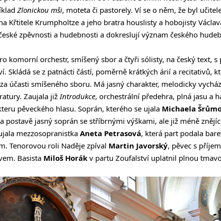
říklad
Zlonickou mši
, moteta či pastorely. Ví se o něm, že byl učit
na Křtitele Krumpholtze a jeho bratra houslisty a hobojisty Václa
české zpěvnosti a hudebnosti a dokreslují význam českého hude
o komorní orchestr, smíšený sbor a čtyři sólisty, na český text, 
í. Skládá se z patnácti částí, poměrně krátkých árií a recitativů, 
za účasti smíšeného sboru. Má jasný charakter, melodicky vychází 
atury. Zaujala již
Introdukce
, orchestrální předehra, plná jasu a 
teru pěveckého hlasu. Soprán, kterého se ujala
Michaela Šrům
a postavě jasný soprán se stříbrnými výškami, ale již méně znějíc
 ujala mezzosopranistka
Aneta Petrasová
, která part podala ba
m. Tenorovou roli Naděje zpíval
Martin
Javorský
, pěvec s příje
evem. Basista
Miloš Horák
v partu Zoufalství uplatnil plnou tma