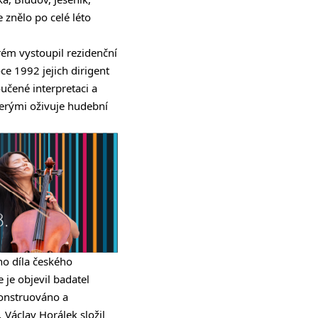
 znělo po celé léto
rém vystoupil rezidenční
oce 1992 jejich dirigent
oučené interpretaci a
terými oživuje hudební
o díla českého
 je objevil badatel
konstruováno a
.
Václav Horálek složil