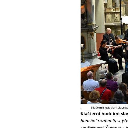
Klášterní hudební slavnost
Klášterní hudební sla
hudební rozmanitost
pře
současnosti. Šumperk, K