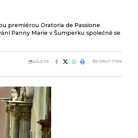
ovou premiérou Oratoria de Passione
ování Panny Marie v Šumperku společně se
SDÍLEJTE:
6 MINUT ČTENÍ