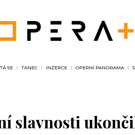
TÁ SE
TANEC
INZERCE
OPERNÍ PANORAMA
í slavnosti ukonči