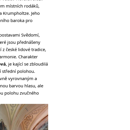
elem místních rodáků,
va Krumpholtze. Jeho
bního baroka pro
s postavami Svědomí,
které jsou přednášeny
z české lidové tradice,
harmonie. Charakter
ová
, je kající se zbloudilá
í střední polohou.
revně vyrovnaným a
mnou barvou hlasu, ale
vou polohu zvučného