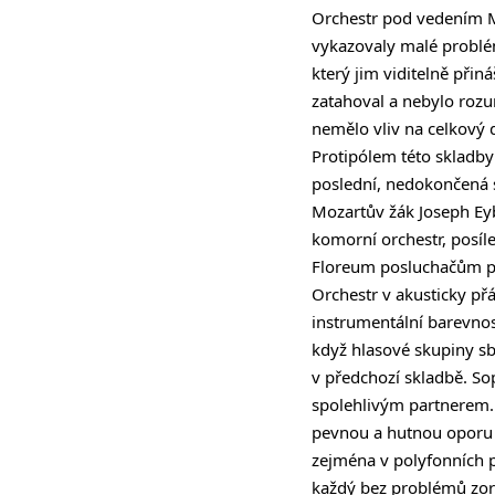
Orchestr pod vedením Ma
vykazovaly malé problém
který jim viditelně přin
zatahoval a nebylo roz
nemělo vliv na celkový 
Protipólem této skladb
poslední, nedokončená s
Mozartův žák Joseph Eyb
komorní orchestr, posíl
Floreum posluchačům p
Orchestr v akusticky př
instrumentální barevnost
když hlasové skupiny s
v předchozí skladbě. So
spolehlivým partnerem. 
pevnou a hutnou oporu ha
zejména v polyfonních p
každý bez problémů zori