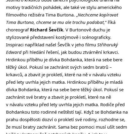
motivy tradičních pohádek, ale také ve stylu amerického
filmového režiséra Tima Burtona. „
Nechceme kopírovat
Tima Burtona, chceme se mu ale trochu podobat,
“ říká
choreograf
Richard Ševčík
. V Burtonově duchu je
stylizované představení kostýmově i scénograficky.
Inspiraci například našel Ševčík v jeho filmu
Střihoruký
Edward
při hledání řešení, jak budou ztvárnění krkavci.
Hrdinkou příběhu je dívka Bohdanka, která na sebe bere
těžký úkol. Pokusí se zachránit svých sedm bratrů –
krkavců, a zbavit je prokletí, které na ně v návalu vzteku
před lety uvrhla jejich matka. Hrdinkou příběhu je mladá
dívka Bohdanka, která na sebe bere těžký úkol. Pokusí se
zachránit své bratry a zbavit je prokletí, které na ně
v návalu vzteku před lety uvrhla jejich matka. Rodiče před
Bohdankou toto rodinné neštěstí tají. Když se Bohdanka na
prahu dospělosti dozví o prokletí své rodiny, rozhodne se,
že musí bratry zachránit. Sama bez pomoci musí ušít sedm