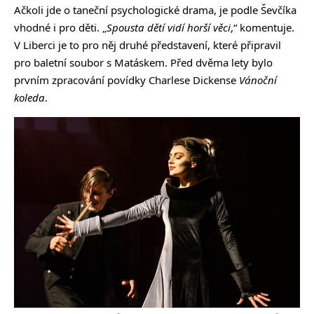
Ačkoli jde o taneční psychologické drama, je podle Ševčíka
vhodné i pro děti. „
Spousta dětí vidí horší věci
,“ komentuje.
V Liberci je to pro něj druhé představení, které připravil
pro baletní soubor s Matáskem. Před dvěma lety bylo
prvním zpracování povídky Charlese Dickense
Vánoční
koleda
.