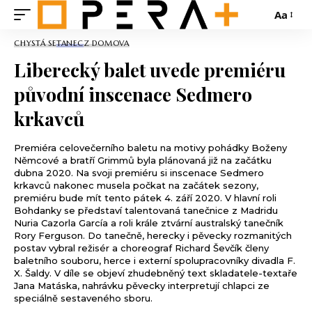
Aa
CHYSTÁ SE
TANEC
Z DOMOVA
Liberecký balet uvede premiéru
původní inscenace Sedmero
krkavců
Premiéra celovečerního baletu na motivy pohádky Boženy
Němcové a bratří Grimmů byla plánovaná již na začátku
dubna 2020. Na svoji premiéru si inscenace Sedmero
krkavců nakonec musela počkat na začátek sezony,
premiéru bude mít tento pátek 4. září 2020. V hlavní roli
Bohdanky se představí talentovaná tanečnice z Madridu
Nuria Cazorla García a roli krále ztvární australský tanečník
Rory Ferguson. Do tanečně, herecky i pěvecky rozmanitých
postav vybral režisér a choreograf Richard Ševčík členy
baletního souboru, herce i externí spolupracovníky divadla F.
X. Šaldy. V díle se objeví zhudebněný text skladatele-textaře
Jana Matáska, nahrávku pěvecky interpretují chlapci ze
speciálně sestaveného sboru.