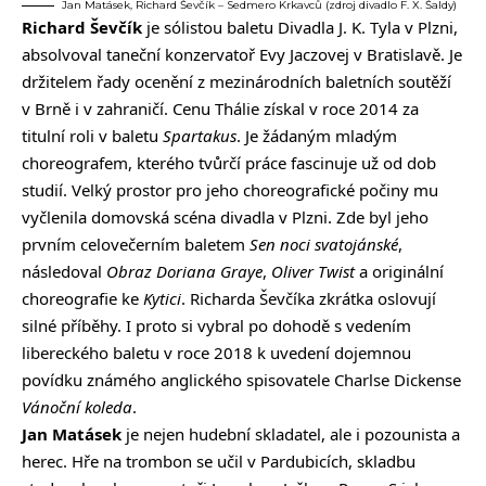
Jan Matásek, Richard Ševčík – Sedmero Krkavců (zdroj divadlo F. X. Šaldy)
Richard Ševčík
je sólistou baletu Divadla J. K. Tyla v Plzni,
absolvoval taneční konzervatoř Evy Jaczovej v Bratislavě. Je
držitelem řady ocenění z mezinárodních baletních soutěží
v Brně i v zahraničí. Cenu Thálie získal v roce 2014 za
titulní roli v baletu
Spartakus
. Je žádaným mladým
choreografem, kterého tvůrčí práce fascinuje už od dob
studií. Velký prostor pro jeho choreografické počiny mu
vyčlenila domovská scéna divadla v Plzni. Zde byl jeho
prvním celovečerním baletem
Sen noci svatojánské
,
následoval
Obraz Doriana Graye
,
Oliver Twist
a originální
choreografie ke
Kytici
. Richarda Ševčíka zkrátka oslovují
silné příběhy. I proto si vybral po dohodě s vedením
libereckého baletu v roce 2018 k uvedení dojemnou
povídku známého anglického spisovatele Charlse Dickense
Vánoční koleda
.
Jan Matásek
je nejen hudební skladatel, ale i pozounista a
herec. Hře na trombon se učil v Pardubicích, skladbu