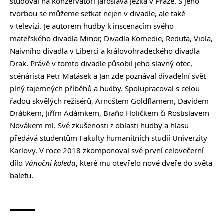
studoval na konzervatoři Jaroslava Ježka v Praze. S jeho
tvorbou se můžeme setkat nejen v divadle, ale také
v televizi. Je autorem hudby k inscenacím svého
mateřského divadla Minor, Divadla Komedie, Reduta, Viola,
Naivního divadla v Liberci a královohradeckého divadla
Drak. Právě v tomto divadle působil jeho slavný otec,
scénárista Petr Matásek a Jan zde poznával divadelní svět
plný tajemných příběhů a hudby. Spolupracoval s celou
řadou skvělých režisérů, Arnoštem Goldflamem, Davidem
Drábkem, Jiřím Adámkem, Braňo Holičkem či Rostislavem
Novákem ml. Své zkušenosti z oblasti hudby a hlasu
předává studentům Fakulty humanitních studií Univerzity
Karlovy. V roce 2018 zkomponoval své první celovečerní
dílo
Vánoční koleda
, které mu otevřelo nové dveře do světa
baletu.