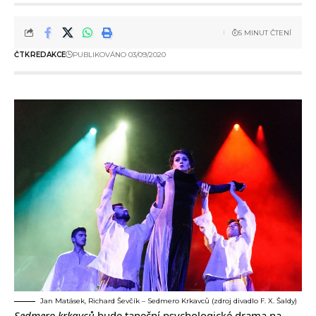
5 MINUT ČTENÍ
ČTK
REDAKCE
PUBLIKOVÁNO 03/09/2020
Jan Matásek, Richard Ševčík – Sedmero Krkavců (zdroj divadlo F. X. Šaldy)
Sedmero krkavců
bude taneční psychologické drama na