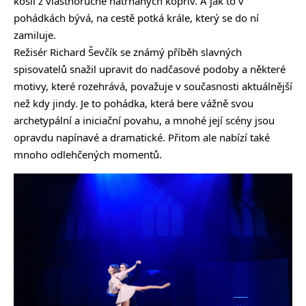
košil z vlastnoručně natrhaných kopřiv. A jak to v
pohádkách bývá, na cestě potká krále, který se do ní
zamiluje.
Režisér Richard Ševčík se známý příběh slavných
spisovatelů snažil upravit do nadčasové podoby a některé
motivy, které rozehrává, považuje v současnosti aktuálnější
než kdy jindy. Je to pohádka, která bere vážně svou
archetypální a iniciační povahu, a mnohé její scény jsou
opravdu napínavé a dramatické. Přitom ale nabízí také
mnoho odlehčených momentů.