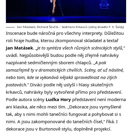
Jan Matásek, Richard Ševčík – Sedmero Krkavců (zdroj divadlo F. X. Šaldy)
Inscenace bude náročná pro všechny interprety. Důležitou
roli hraje hudba, kterou zkomponoval skladatel a textař
Jan Matásek
. „
Je to syntéza všech různých scénických stylů,
“
uvádí. Nejpůsobivější budou podle něj zřejmě nahrávky
nazpívané sedmičlenným sborem chlapců. „
A pak
samozřejmě ty v dramatických chvílích. Scény, ať už násilné,
nebo tam, kde se vykonává nějaká spravedlnost na zlých
postavách.
“ Diváci podle něj uslyší i hlasy skutečných
krkavců, nahrávky byly vytvořené přímo pro představení.
Podle autora scény
Luďka Hory
představení není moderna
ani klasika, ale něco mezi tím. „Dekorace jsou vymyšlené
tak, aby s nimi mohli tanečníci fungovat a pohybovat si s
nimi. A jsou zakomponované do tanečních čísel,“ říká. I
dekorace jsou v Burtonově stylu, doplněné projekcí.