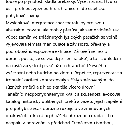
touze po plynulosti kladla překážky. Výčet naznačil tvůrčí
úsilí prolnout zjevnou hru s hranicemi do estetické i
pohybové roviny.
Myšlenkové interpretace choreografií by pro svou
abstraktní povahu ale mohly přerůst jak samo viděné, tak
vůbec záměr. Ve zhlédnutých fyzických pasážích se volně
vyjevovala témata manipulace a závislosti, převahy a
podrobování, expozice a exhibice. Zároveň se nešlo
ubránit pocitu, že se vše děje „jen na oko“, a to i s ohledem
na častá zacyklení prvků až do (hraného) tělesného
vyčerpání nebo hudebního zlomu. Repetice, reprezentace a
frontální zacílení kontrastovaly s čísly směrovanými do
různých směrů a z hlediska těla vícero úrovní.
Tanečníci nezpochybnitelných kvalit a zkušeností evokovali
katalog historicky oblíbených prvků a vazeb. Jejich zapálení
pro pohyb se však obrazně rozpíjelo ve zmiňovaných
opakováních, která nepřinášela přirozenou gradaci, ba
naopak. V porovnání s předchozí Frenákovou tvorbou,