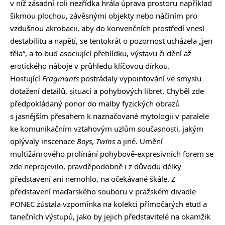
v níž zásadní roli nezřídka hrála úprava prostoru například
šikmou plochou, závěsnými objekty nebo náčiním pro
vzdušnou akrobacii, aby do konvenčních prostředí vnesl
destabilitu a napětí, se tentokrát o pozornost ucházela „jen
těla“, a to buď asociující přehlídku, výstavu či dění až
erotického náboje v průhledu klíčovou dírkou.
Hostující
Fragmants
postrádaly vypointování ve smyslu
dotažení detailů, situací a pohybových libret. Chyběl zde
předpokládaný ponor do malby fyzických obrazů
s jasnějším přesahem k naznačované mytologii v paralele
ke komunikačním vztahovým uzlům současnosti, jakým
oplývaly inscenace
Boys
,
Twins
a jiné. Umění
multižánrového prolínání pohybově-expresivních forem se
zde neprojevilo, pravděpodobně i z důvodu délky
představení ani nemohlo, na očekávané škále. Z
představení maďarského souboru v pražském divadle
PONEC zůstala vzpomínka na kolekci přímočarých etud a
tanečních výstupů, jako by jejich představitelé na okamžik