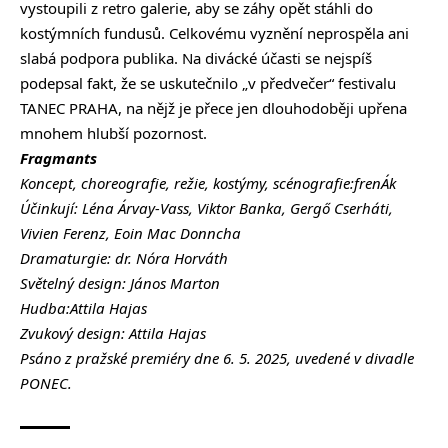
vystoupili z retro galerie, aby se záhy opět stáhli do
kostýmních fundusů. Celkovému vyznění neprospěla ani
slabá podpora publika. Na divácké účasti se nejspíš
podepsal fakt, že se uskutečnilo „v předvečer“ festivalu
TANEC PRAHA, na nějž je přece jen dlouhodoběji upřena
mnohem hlubší pozornost.
Fragmants
Koncept, choreografie, režie, kostýmy, scénografie:frenÁk
Účinkují: Léna Árvay-Vass, Viktor Banka, Gergő Cserháti,
Vivien Ferenz, Eoin Mac Donncha
Dramaturgie: dr. Nóra Horváth
Světelný design: János Marton
Hudba:Attila Hajas
Zvukový design: Attila Hajas
Psáno z pražské premiéry dne 6. 5. 2025, uvedené v divadle
PONEC.