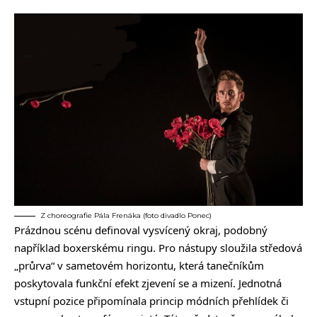
Z choreografie Pála Frenáka (foto divadlo Ponec)
Prázdnou scénu definoval vysvícený okraj, podobný
například boxerskému ringu. Pro nástupy sloužila středová
„průrva“ v sametovém horizontu, která tanečníkům
poskytovala funkční efekt zjevení se a mizení. Jednotná
vstupní pozice připomínala princip módních přehlídek či