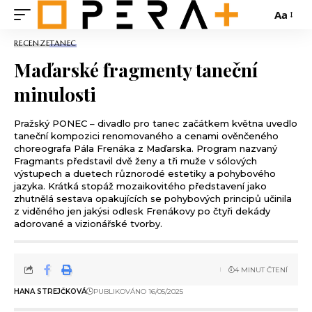
Aa
RECENZE
TANEC
Maďarské fragmenty taneční
minulosti
Pražský PONEC – divadlo pro tanec začátkem května uvedlo
taneční kompozici renomovaného a cenami ověnčeného
choreografa Pála Frenáka z Maďarska. Program nazvaný
Fragmants představil dvě ženy a tři muže v sólových
výstupech a duetech různorodé estetiky a pohybového
jazyka. Krátká stopáž mozaikovitého představení jako
zhutnělá sestava opakujících se pohybových principů učinila
z viděného jen jakýsi odlesk Frenákovy po čtyři dekády
adorované a vizionářské tvorby.
4 MINUT ČTENÍ
HANA STREJČKOVÁ
PUBLIKOVÁNO 16/05/2025