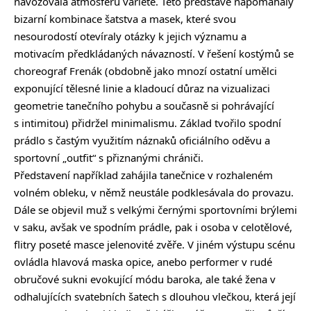
navozovala atmosféru varieté. Této představě napomáhaly
bizarní kombinace šatstva a masek, které svou
nesourodostí otevíraly otázky k jejich významu a
motivacím předkládaných návazností. V řešení kostýmů se
choreograf Frenák (obdobně jako mnozí ostatní umělci
exponující tělesné linie a kladoucí důraz na vizualizaci
geometrie tanečního pohybu a současně si pohrávající
s intimitou) přidržel minimalismu. Základ tvořilo spodní
prádlo s častým využitím náznaků oficiálního oděvu a
sportovní „outfit“ s přiznanými chrániči.
Představení například zahájila tanečnice v rozhaleném
volném obleku, v němž neustále podklesávala do provazu.
Dále se objevil muž s velkými černými sportovními brýlemi
v saku, avšak ve spodním prádle, pak i osoba v celotělové,
flitry poseté masce jelenovité zvěře. V jiném výstupu scénu
ovládla hlavová maska opice, anebo performer v rudé
obručové sukni evokující módu baroka, ale také žena v
odhalujících svatebních šatech s dlouhou vlečkou, která její