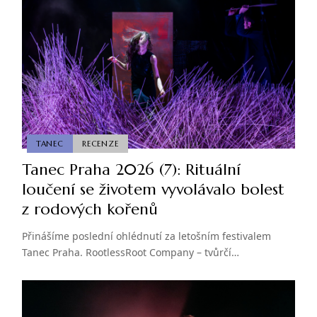
TANEC
RECENZE
Tanec Praha 2026 (7): Rituální
loučení se životem vyvolávalo bolest
z rodových kořenů
Přinášíme poslední ohlédnutí za letošním festivalem
Tanec Praha. RootlessRoot Company – tvůrčí…