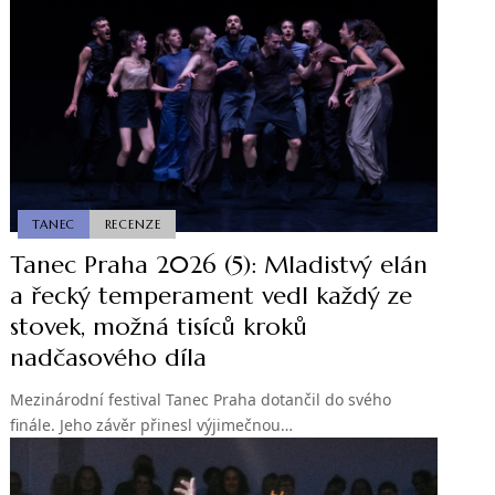
TANEC
RECENZE
Tanec Praha 2026 (5): Mladistvý elán
a řecký temperament vedl každý ze
stovek, možná tisíců kroků
nadčasového díla
Mezinárodní festival Tanec Praha dotančil do svého
finále. Jeho závěr přinesl výjimečnou…