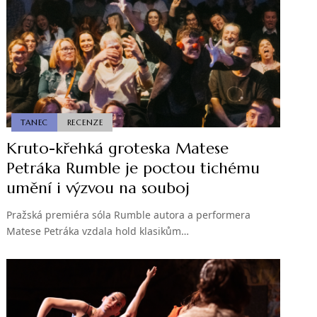
TANEC
RECENZE
Kruto-křehká groteska Matese
Petráka Rumble je poctou tichému
umění i výzvou na souboj
Pražská premiéra sóla Rumble autora a performera
Matese Petráka vzdala hold klasikům…