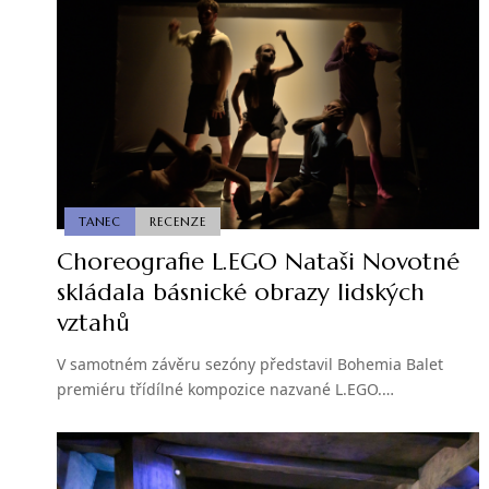
TANEC
RECENZE
Choreografie L.EGO Nataši Novotné
skládala básnické obrazy lidských
vztahů
V samotném závěru sezóny představil Bohemia Balet
premiéru třídílné kompozice nazvané L.EGO.…