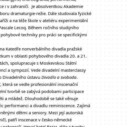
ce i v zahraničí. Je absolventkou Akademie
boru dramaturgie-režie. Dále studovala fyzické
říži a na téže škole v ateliéru experimentální
ascale Lecoq. Během ročního studijního
a pohybové techniky pro práci se specifickými
na Katedře nonverbálního divadla pražské
ýzkum v oblasti pohybového divadla 20. a 21.
itách, spolupracuje s Moskevskou Státní
ncí a sympozií. Vede divadelní masterclassy
o Divadelního ústavu
Divadlo a svoboda
.
která se vedle profesionální inscenační
elní tvorbě se zabývá podobami participace
ěti a mládež. Dlouhodobě se také věnuje
ic performanci a divadlu reminiscence. Zajímá
něnými dětmi a seniory. Mezi její autorská
aničí, patří inscenace v česko-německé
v pohraničí
,
Hmyzí hotel Bzzzz
, dále z tvorby