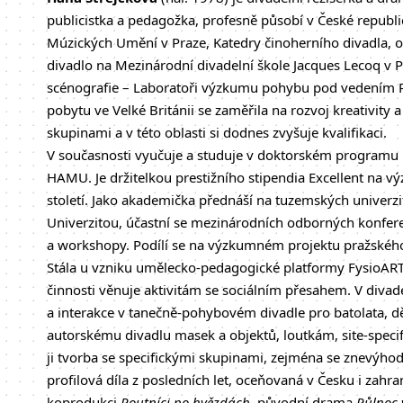
publicistka a pedagožka, profesně působí v České republi
Múzických Umění v Praze, Katedry činoherního divadla, o
divadlo na Mezinárodní divadelní škole Jacques Lecoq v Pa
scénografie – Laboratoři výzkumu pohybu pod vedením P
pobytu ve Velké Británii se zaměřila na rozvoj kreativity 
skupinami a v této oblasti si dodnes zvyšuje kvalifikaci.
V současnosti vyučuje a studuje v doktorském programu 
HAMU. Je držitelkou prestižního stipendia Excellent na v
století. Jako akademička přednáší na tuzemských univerz
Univerzitou, účastní se mezinárodních odborných konfere
a workshopy. Podílí se na výzkumném projektu pražskéh
Stála u vzniku umělecko-pedagogické platformy FysioART, 
činnosti věnuje aktivitám se sociálním přesahem. V divad
a interakce v tanečně-pohybovém divadle pro batolata, d
autorskému divadlu masek a objektů, loutkám, site-specif
ji tvorba se specifickými skupinami, zejména se znevýhod
profilová díla z posledních let, oceňovaná v Česku i zahr
koprodukci
Poutníci po hvězdách
, původní drama
Půlnoc 