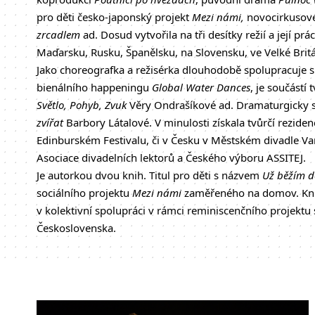
pro děti česko-japonský projekt
Mezi námi,
novocirkusov
zrcadlem
ad. Dosud vytvořila na tři desítky režií a její p
Maďarsku, Rusku, Španělsku, na Slovensku, ve Velké Britán
Jako choreografka a režisérka dlouhodobě spolupracuje 
bienálního happeningu
Global Water Dances
, je součástí
Světlo, Pohyb, Zvuk
Věry Ondrašíkové ad. Dramaturgicky se
zvířat
Barbory Látalové. V minulosti získala tvůrčí rezide
Edinburském Festivalu, či v Česku v Městském divadle Va
Asociace divadelních lektorů a Českého výboru ASSITEJ.
Je autorkou dvou knih. Titul pro děti s názvem
Už běžím 
sociálního projektu
Mezi námi
zaměřeného na domov. K
v kolektivní spolupráci v rámci reminiscenčního projektu s
Československa.