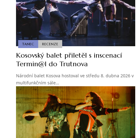
TANEC
RECENZE
Kosovský balet přiletěl s inscenací
Termin@l do Trutnova
Národní balet Kosova hostoval ve středu 8. dubna 2026 v
multifunkčním sále…