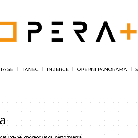
TÁ SE
TANEC
INZERCE
OPERNÍ PANORAMA
na
ramaturgyně, choreografka, performerka,