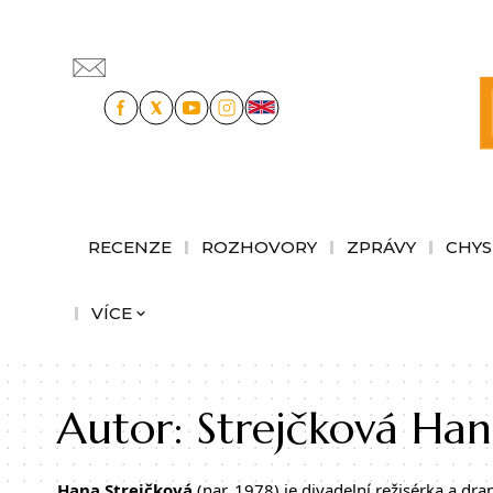
RECENZE
ROZHOVORY
ZPRÁVY
CHYS
VÍCE
Autor:
Strejčková Ha
Hana Strejčková
(nar. 1978) je divadelní režisérka a d