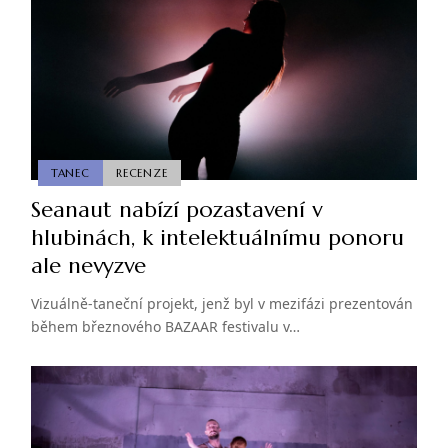
TANEC
RECENZE
Seanaut nabízí pozastavení v
hlubinách, k intelektuálnímu ponoru
ale nevyzve
Vizuálně-taneční projekt, jenž byl v mezifázi prezentován
během březnového BAZAAR festivalu v…