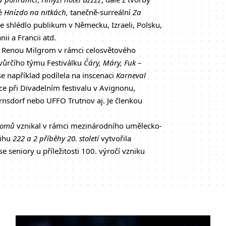
é
Hnízdo na nitkách,
tanečně-surreální
Za
ráce shlédlo publikum v Německu, Izraeli, Polsku,
ii a Francii atd.
s Renou Milgrom v rámci celosvětového
 tvůrčího týmu Festiválku
Čáry, Máry, Fuk –
 například podílela na inscenaci
Karneval
nce při Divadelním festivalu v Avignonu,
rnsdorf nebo UFFO Trutnov aj. Je členkou
domů
vznikal v rámci mezinárodního umělecko-
nihu
222 a 2 příběhy 20. století
vytvořila
e seniory u příležitosti 100. výročí vzniku