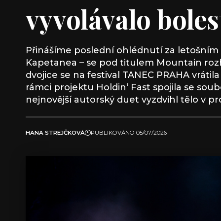
vyvolávalo bole
Přinášíme poslední ohlédnutí za letošním
Kapetanea – se pod titulem Mountain rozho
dvojice se na festival TANEC PRAHA vrátil
rámci projektu Holdin‘ Fast spojila se s
nejnovější autorský duet vyzdvihl tělo v pr
HANA STREJČKOVÁ
PUBLIKOVÁNO 05/07/2026