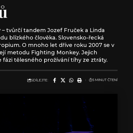
nů
– tvůrčí tandem Jozef Fruček a Linda
odu blízkého člověka. Slovensko-řecká
uropium. O mnoho let dříve roku 2007 se v
ejí metodu Fighting Monkey. Jejich
fázi tělesného prožívání tíhy ze ztráty.
SDÍLEJTE:
5 MINUT ČTENÍ