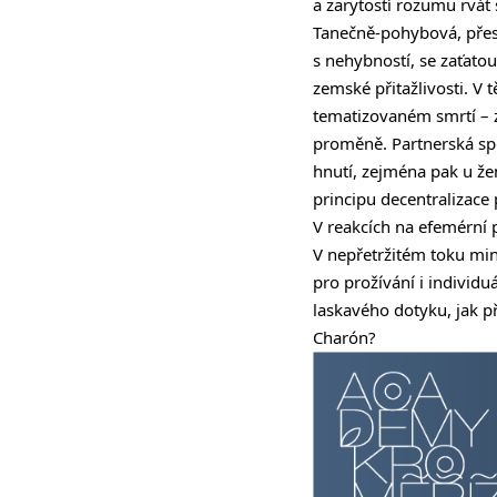
a zarytostí rozumu rvát s
Tanečně-pohybová, přesn
s nehybností, se zaťato
zemské přitažlivosti. V 
tematizovaném smrtí – z
proměně. Partnerská sp
hnutí, zejména pak u žen
principu decentralizace
V reakcích na efemérní p
V nepřetržitém toku mi
pro prožívání i individu
laskavého dotyku, jak p
Charón?