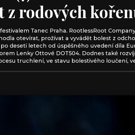
st z rodových koře
 festivalem Tanec Praha. RootlessRoot Company 
dla otevírat, prožívat a vyvádět bolest z odch
a po deseti letech od úspěšného uvedení díla E
ouborem Lenky Ottové DOT504. Dodnes také rozvíj
ocesu truchlení, ve stavu bolestivého loučení, ve 