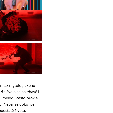
ení až mytologického
řelévalo se naléhavé i
 melodii často proklál
utí. Nebál se dokonce
odstatě života,