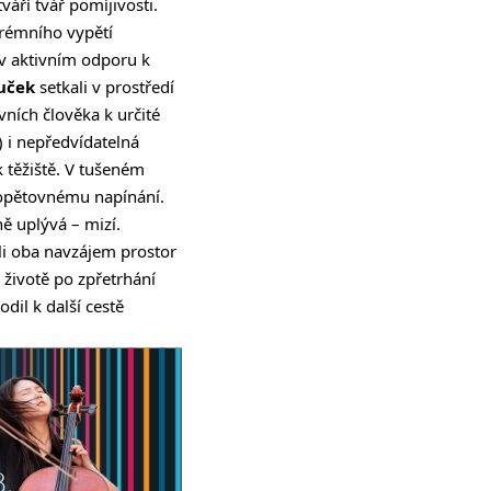
váří tvář pomíjivosti.
trémního vypětí
 v aktivním odporu k
ruček
setkali v prostředí
ních člověka k určité
 i nepředvídatelná
k těžiště. V tušeném
i opětovnému napínání.
ě uplývá – mizí.
i oba navzájem prostor
m životě po zpřetrhání
dil k další cestě