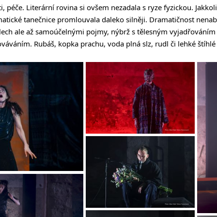
i, péče. Literární rovina si ovšem nezadala s ryze fyzickou. Jakkol
smatické tanečnice promlouvala daleko silněji. Dramatičnost nena
lech ale až samoúčelnými pojmy, nýbrž s tělesným vyjadřováním
ováváním. Rubáš, kopka prachu, voda plná slz, rudl či lehké štíhlé