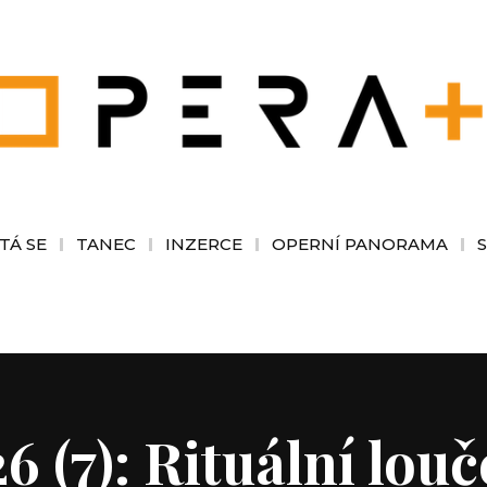
TÁ SE
TANEC
INZERCE
OPERNÍ PANORAMA
 (7): Rituální louč