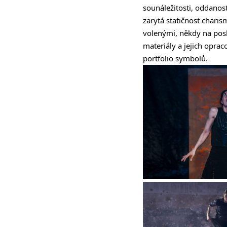
sounáležitosti, oddanost
zarytá statičnost chari
volenými, někdy na pos
materiály a jejich oprac
portfolio symbolů.