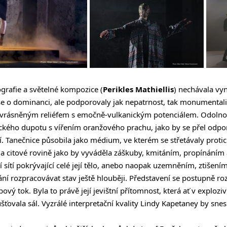
ografie a světelné kompozice (
Perikles Mathiellis
) nechávala v
 o dominanci, ale podporovaly jak nepatrnost, tak monumentalitu
 zvrásněným reliéfem s emočně-vulkanickým potenciálem. Odolnos
ického dupotu s vířením oranžového prachu, jako by se přel odp
Tanečnice působila jako médium, ve kterém se střetávaly protic
a citové rovině jako by vyváděla záškuby, kmitáním, propínáním
 sítí pokrývající celé její tělo, anebo naopak uzemněním, ztišením
í rozpracovávat stav ještě hlouběji. Představení se postupně rozš
ový tok. Byla to právě její jevištní přítomnost, která ať v exploziv
ťovala sál. Vyzrálé interpretační kvality Lindy Kapetaney by snes