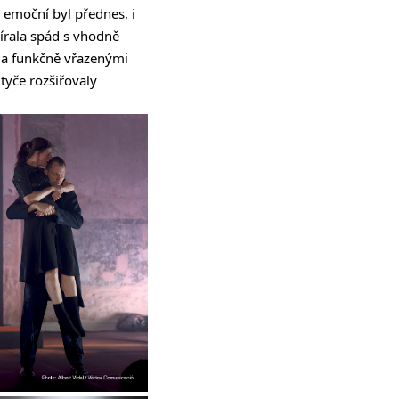
i emoční byl přednes, i
bírala spád s vhodně
 a funkčně vřazenými
 tyče rozšiřovaly