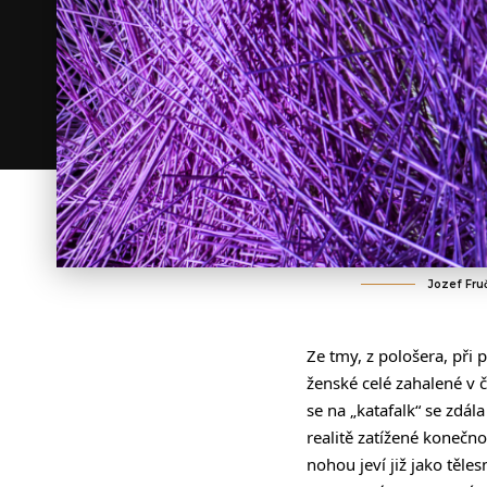
Jozef Fru
Ze tmy, z pološera, při 
ženské celé zahalené v 
se na „katafalk“ se zdál
realitě zatížené konečn
nohou jeví již jako těl