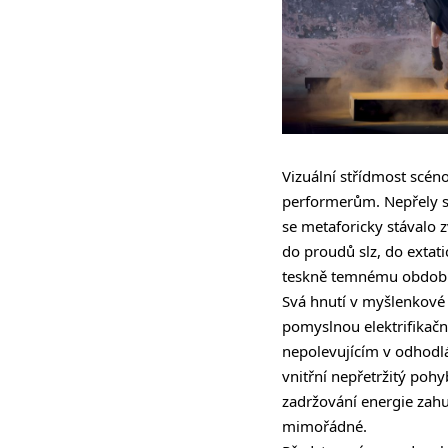
Vizuální střídmost scén
performerům. Nepřely se
se metaforicky stávalo
do proudů slz, do extat
teskně temnému období. 
Svá hnutí v myšlenkové 
pomyslnou elektrifikační
nepolevujícím v odhodlán
vnitřní nepřetržitý pohyb
zadržování energie zahuš
mimořádné.