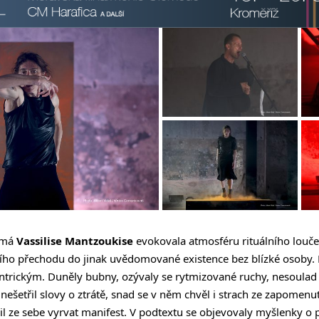
žmá
Vassilise Mantzoukise
evokovala atmosféru rituálního louč
ního přechodu do jinak uvědomované existence bez blízké osoby. P
trickým. Duněly bubny, ozývaly se rytmizované ruchy, nesoulad i
k nešetřil slovy o ztrátě, snad se v něm chvěl i strach ze zapomen
il ze sebe vyrvat manifest. V podtextu se objevovaly myšlenky o p