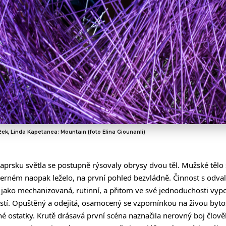
ček, Linda Kapetanea: Mountain (foto Elina Giounanli)
paprsku světla se postupně rýsovaly obrysy dvou těl. Mužské tělo s
černém naopak leželo, na první pohled bezvládně. Činnost s odv
a jako mechanizovaná, rutinní, a přitom ve své jednoduchosti vypov
ostí. Opuštěný a odejitá, osamocený se vzpomínkou na živou bytos
esné ostatky. Krutě drásavá první scéna naznačila nerovný boj čl