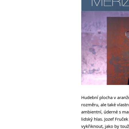
Hudební plocha v aran
rozměru, ale také vlast
ambientní, úderné s man
lidský hlas. Jozef Fruče
vykřiknout, jako by touž