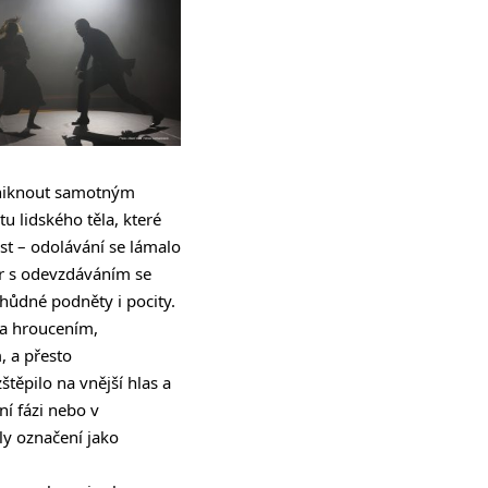
yniknout samotným
 lidského těla, které
t – odolávání se lámalo
or s odevzdáváním se
hůdné podněty i pocity.
 a hroucením,
, a přesto
těpilo na vnější hlas a
ní fázi nebo v
ly označení jako