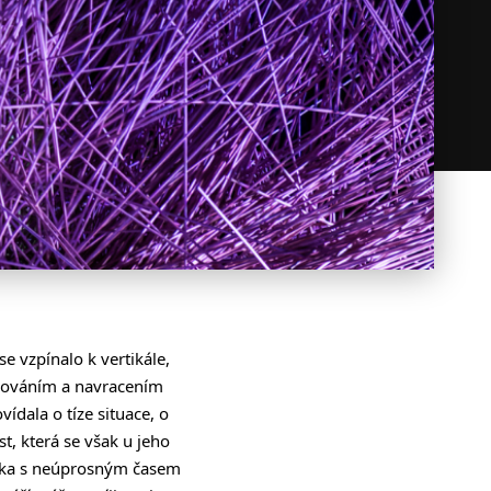
e vzpínalo k vertikále,
alováním a navracením
ídala o tíze situace, o
t, která se však u jeho
ověka s neúprosným časem