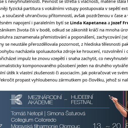
e s nevyhnutelností. Pevnost se střetla s vláčností, matérie stála t
ěji fyzická partitura s vokálními vstupy postupovala v sepětí ex
u, a současně uhrančivou přítomností, avšak pozdrženou v čase a
těsném napojení i paralelním bytí se
Linda Kapetanea
a
Jozef F
ánikem života čili v bodě, odkud se zákonitě kráčí na mnoha úrov
oluhra zaznamenala přemisťování a poponášení, zachycování (se)
y se neustále přerozdělovala pozornost, z hlediska tělesnosti pa
 pohybu nacházela spoluautorka zdroje ke hroucení, rozvolnění 
řicházel impulz ke znovu vzepětí i snaha zachytit, co nevyhnuteln
nimalisticky komponovaného působení jeden na druhého vytvářel
ální útěk k vlastní zkušenosti či asociacím. Jak pokračovat ve své
řekročit propast vyhloubenou zármutkem po člověku, jehož si nalo