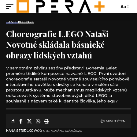
Aa
TANEC
RECENZE
Choreografie L.EGO Nataši
Novotné skládala básnické
obrazy lidských vztahů
V samotném závěru sezóny představil Bohemia Balet
premiéru třídílné kompozice nazvané L.EGO. První uvedení
choreografie Nataši Novotné včetně souvisejícího pohybově
interaktivního dovětku s diváky se konalo v malém sále
prostoru Jatka78. Může mechanismus mezilidských vztahů
odkazovat k systému stavebnicových dílků LEGO, a
souhlasně s názvem také k identitě člověka, jeho egu?
5 MINUT ČTENÍ
HANA STREJČKOVÁ
PUBLIKOVÁNO 06/07/2026