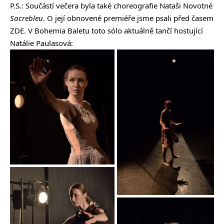
P.S.: Součástí večera byla také choreografie Nataši Novotné
Sacrebleu
. O její obnovené premiéře jsme psali před časem
ZDE
. V Bohemia Baletu toto sólo aktuálně tančí hostující
Natálie Paulasová: