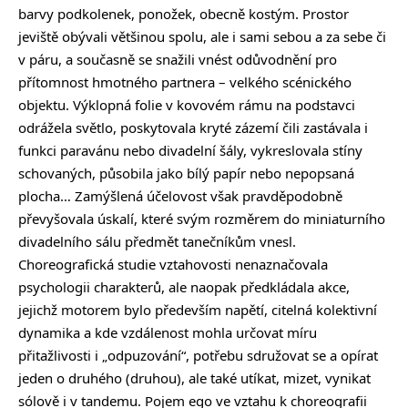
barvy podkolenek, ponožek, obecně kostým. Prostor
jeviště obývali většinou spolu, ale i sami sebou a za sebe či
v páru, a současně se snažili vnést odůvodnění pro
přítomnost hmotného partnera – velkého scénického
objektu. Výklopná folie v kovovém rámu na podstavci
odrážela světlo, poskytovala kryté zázemí čili zastávala i
funkci paravánu nebo divadelní šály, vykreslovala stíny
schovaných, působila jako bílý papír nebo nepopsaná
plocha… Zamýšlená účelovost však pravděpodobně
převyšovala úskalí, které svým rozměrem do miniaturního
divadelního sálu předmět tanečníkům vnesl.
Choreografická studie vztahovosti nenaznačovala
psychologii charakterů, ale naopak předkládala akce,
jejichž motorem bylo především napětí, citelná kolektivní
dynamika a kde vzdálenost mohla určovat míru
přitažlivosti i „odpuzování“, potřebu sdružovat se a opírat
jeden o druhého (druhou), ale také utíkat, mizet, vynikat
sólově i v tandemu. Pojem ego ve vztahu k choreografii