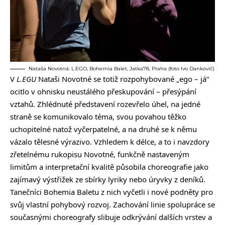
Nataša Novotná: L.EGO, Bohemia Balet, Jatka78, Praha (foto Ivo Dankovič)
V
L.EGU
Nataši Novotné se totiž rozpohybované „ego – já“
ocitlo v ohnisku neustálého přeskupování – přesýpání
vztahů. Zhlédnuté představení rozevřelo úhel, na jedné
straně se komunikovalo téma, svou povahou těžko
uchopitelné natož vyčerpatelné, a na druhé se k němu
vázalo tělesné výrazivo. Vzhledem k délce, a to i navzdory
zřetelnému rukopisu Novotné, funkčně nastaveným
limitům a interpretační kvalitě působila choreografie jako
zajímavý výstřižek ze sbírky lyriky nebo úryvky z deníků.
Tanečníci Bohemia Baletu z nich vyčetli i nové podněty pro
svůj vlastní pohybový rozvoj. Zachování linie spolupráce se
současnými choreografy slibuje odkrývání dalších vrstev a