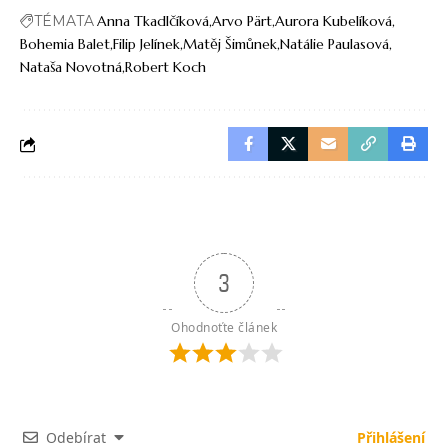
TÉMATA
Anna Tkadlčíková
Arvo Pärt
Aurora Kubelíková
Bohemia Balet
Filip Jelínek
Matěj Šimůnek
Natálie Paulasová
Nataša Novotná
Robert Koch
3
Ohodnoťte článek
Odebírat
Přihlášení