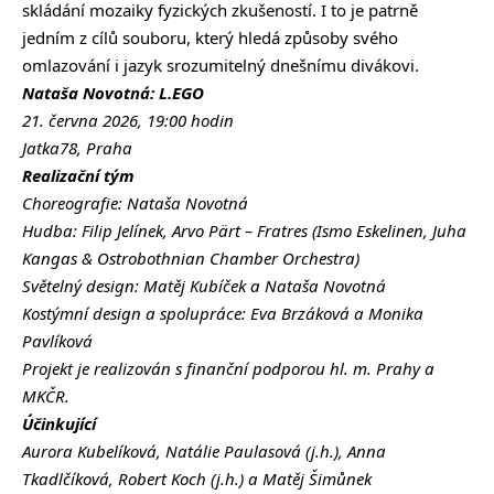
skládání mozaiky fyzických zkušeností. I to je patrně
jedním z cílů souboru, který hledá způsoby svého
omlazování i jazyk srozumitelný dnešnímu divákovi.
Nataša Novotná: L.EGO
21. června 2026, 19:00 hodin
Jatka78, Praha
Realizační tým
Choreografie: Nataša Novotná
Hudba: Filip Jelínek, Arvo Pärt – Fratres (Ismo Eskelinen, Juha
Kangas & Ostrobothnian Chamber Orchestra)
Světelný design: Matěj Kubíček a Nataša Novotná
Kostýmní design a spolupráce: Eva Brzáková a Monika
Pavlíková
Projekt je realizován s finanční podporou hl. m. Prahy a
MKČR.
Účinkující
Aurora Kubelíková, Natálie Paulasová (j.h.), Anna
Tkadlčíková, Robert Koch (j.h.) a Matěj Šimůnek