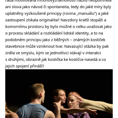
ani slova jako návod či spontaneita, tedy do jaké míry byly
uplatněny vyzkoušené principy (rovina „manuálu“) a jaké
zastoupení získala originalita? Navzdory kratší stopáži a
komornímu prostoru by bylo možné o celku uvažovat jako
o procesu skládání a rozkládání lidské identity, a to na
podobném principu jako z běžných – známých kostiček
stavebnice může vzniknout tvar. Navazující otázka by pak
zněla ve smyslu, kým se jednotlivci stávají v interakci
s druhými, obrazně jak kostička ke kostičce nasedá a co
jejich spojení přináší?