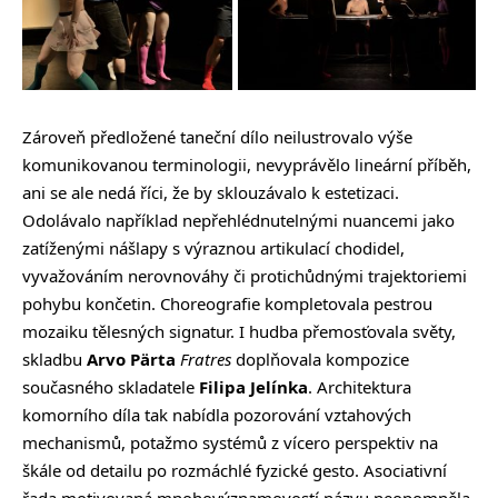
Zároveň předložené taneční dílo neilustrovalo výše
komunikovanou terminologii, nevyprávělo lineární příběh,
ani se ale nedá říci, že by sklouzávalo k estetizaci.
Odolávalo například nepřehlédnutelnými nuancemi jako
zatíženými nášlapy s výraznou artikulací chodidel,
vyvažováním nerovnováhy či protichůdnými trajektoriemi
pohybu končetin. Choreografie kompletovala pestrou
mozaiku tělesných signatur. I hudba přemosťovala světy,
skladbu
Arvo Pärta
Fratres
doplňovala kompozice
současného skladatele
Filipa Jelínka
. Architektura
komorního díla tak nabídla pozorování vztahových
mechanismů, potažmo systémů z vícero perspektiv na
škále od detailu po rozmáchlé fyzické gesto. Asociativní
řada motivovaná mnohovýznamovostí názvu neopomněla