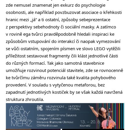
zde nemusel znamenat jen exkurz do psychologie
osobnosti, ale například povzbuzovat asociace o křehkosti
hranic mezi „já“ a ti ostatní, způsoby sebeprezentace
z perspektivy sebehodnoty či sociální masky. A zatímco
v rovině ega tvůrci pravděpodobně hledali inspiraci ke
způsobům vstupování do interakcí či naopak vymezování
se vůči ostatním, spojením písmen ve slovo LEGO vytěžili
příležitost sestavovat fragmenty čili klást jednotlivé části
do různých formací. Tak jako samotná stavebnice
umožňuje rozvinout potenciál stavitele, zde se rovnocenně
ke tvůrčímu záměru rozvinula také kvalita pohybového
provedení. V souladu s vytyčenou metaforou, bez
zapadnutí jednotlivých kostiček by se však každá navržená
struktura zhroutila.