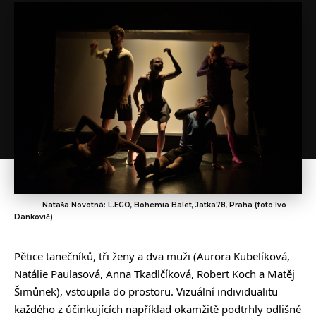
Nataša Novotná: L.EGO, Bohemia Balet, Jatka78, Praha (foto Ivo
Dankovič)
Pětice tanečníků, tři ženy a dva muži (Aurora Kubelíková,
Natálie Paulasová, Anna Tkadlčíková, Robert Koch a Matěj
Šimůnek), vstoupila do prostoru. Vizuální individualitu
každého z účinkujících například okamžitě podtrhly odlišné