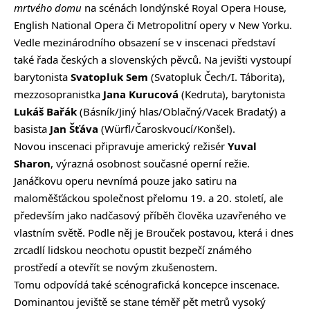
mrtvého domu
na scénách londýnské Royal Opera House,
English National Opera či Metropolitní opery v New Yorku.
Vedle mezinárodního obsazení se v inscenaci představí
také řada českých a slovenských pěvců. Na jevišti vystoupí
barytonista
Svatopluk Sem
(Svatopluk Čech/I. Táborita),
mezzosopranistka
Jana Kurucová
(Kedruta), barytonista
Lukáš Bařák
(Básník/Jiný hlas/Oblačný/Vacek Bradatý) a
basista
Jan Šťáva
(Würfl/Čaroskvoucí/Konšel).
Novou inscenaci připravuje americký režisér
Yuval
Sharon
, výrazná osobnost současné operní režie.
Janáčkovu operu nevnímá pouze jako satiru na
maloměšťáckou společnost přelomu 19. a 20. století, ale
především jako nadčasový příběh člověka uzavřeného ve
vlastním světě. Podle něj je Brouček postavou, která i dnes
zrcadlí lidskou neochotu opustit bezpečí známého
prostředí a otevřít se novým zkušenostem.
Tomu odpovídá také scénografická koncepce inscenace.
Dominantou jeviště se stane téměř pět metrů vysoký