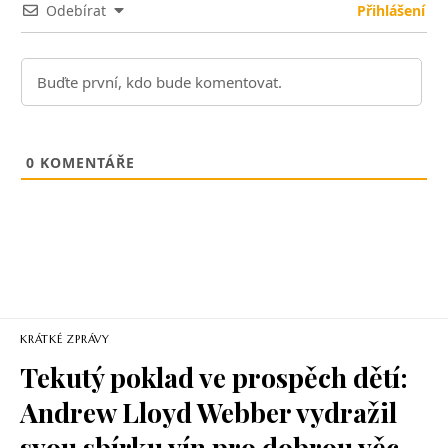
Odebírat
Přihlášení
0
KOMENTÁŘE
KRÁTKÉ ZPRÁVY
Tekutý poklad ve prospěch dětí:
Andrew Lloyd Webber vydražil
svou sbírku vín pro dobrou věc