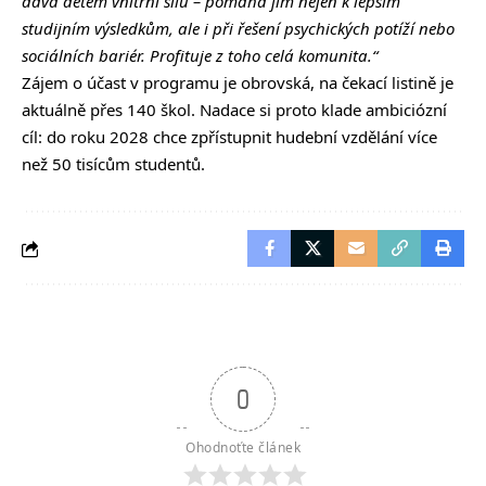
dává dětem vnitřní sílu – pomáhá jim nejen k lepším
studijním výsledkům, ale i při řešení psychických potíží nebo
sociálních bariér. Profituje z toho celá komunita.“
Zájem o účast v programu je obrovská, na čekací listině je
aktuálně přes 140 škol. Nadace si proto klade ambiciózní
cíl: do roku 2028 chce zpřístupnit hudební vzdělání více
než 50 tisícům studentů.
0
Ohodnoťte článek