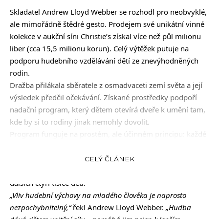
Skladatel Andrew Lloyd Webber se rozhodl pro neobvyklé,
ale mimořádně štědré gesto. Prodejem své unikátní vinné
kolekce v aukční síni Christie’s získal více než půl milionu
liber (cca 15,5 milionu korun). Celý výtěžek putuje na
podporu hudebního vzdělávání dětí ze znevýhodněných
rodin.
Dražba přilákala sběratele z osmadvaceti zemí světa a její
výsledek předčil očekávání. Získané prostředky podpoří
nadační program, který dětem otevírá dveře k umění tam,
kde by si to rodiny jinak nemohly dovolit.
Program funguje na prostém, ale účinném principu: každé
dítě získá zdarma vlastní hudební nástroj a pravidelné
týdenní lekce. Dosud takto nadace podpořila na 30 tisíc
CELÝ ČLÁNEK
školáků, díky úspěšné aukci se nyní k hudbě dostane
dalších čtyři tisíce dětí.
„Vliv hudební výchovy na mladého člověka je naprosto
nezpochybnitelný,“
řekl Andrew Lloyd Webber.
„Hudba