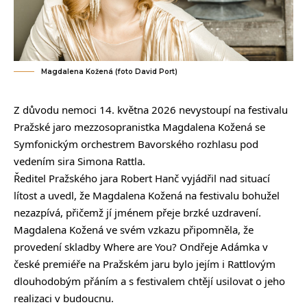
Magdalena Kožená (foto David Port)
Z důvodu nemoci 14. května 2026 nevystoupí na festivalu
Pražské jaro mezzosopranistka Magdalena Kožená se
Symfonickým orchestrem Bavorského rozhlasu pod
vedením sira Simona Rattla.
Ředitel Pražského jara Robert Hanč vyjádřil nad situací
lítost a uvedl, že Magdalena Kožená na festivalu bohužel
nezazpívá, přičemž jí jménem přeje brzké uzdravení.
Magdalena Kožená ve svém vzkazu připomněla, že
provedení skladby Where are You? Ondřeje Adámka v
české premiéře na Pražském jaru bylo jejím i Rattlovým
dlouhodobým přáním a s festivalem chtějí usilovat o jeho
realizaci v budoucnu.