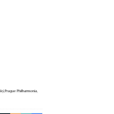
ský
Prague Philharmonia