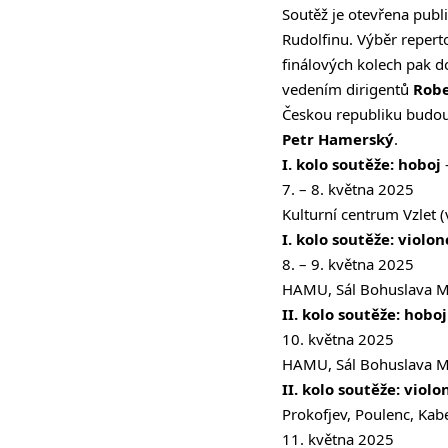
Soutěž je otevřena publ
Rudolfinu. Výběr repert
finálových kolech pak d
vedením dirigentů
Robe
Českou republiku budou 
Petr Hamerský
.
I. kolo soutěže: hoboj
7. – 8. května 2025
Kulturní centrum Vzlet 
I. kolo soutěže: violo
8. – 9. května 2025
HAMU, Sál Bohuslava Ma
II. kolo soutěže: hoboj
10. května 2025
HAMU, Sál Bohuslava M
II. kolo soutěže: violo
Prokofjev, Poulenc, Ka
11. května 2025