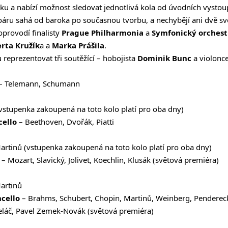
iku a nabízí možnost sledovat jednotlivá kola od úvodních vystoup
oáru sahá od baroka po současnou tvorbu, a nechybějí ani dvě sv
oprovodí finalisty
Prague Philharmonia
a
Symfonický orchestr
rta Kružík
a a
Marka Prášila
.
reprezentovat tři soutěžící – hobojista
Dominik Bunc
a violonce
– Telemann, Schumann
(vstupenka zakoupená na toto kolo platí pro oba dny)
ncello
– Beethoven, Dvořák, Piatti
rtinů (vstupenka zakoupená na toto kolo platí pro oba dny)
– Mozart, Slavický, Jolivet, Koechlin, Klusák (světová premiéra)
artinů
ncello
– Brahms, Schubert, Chopin, Martinů, Weinberg, Penderecki,
beláč, Pavel Zemek-Novák (světová premiéra)