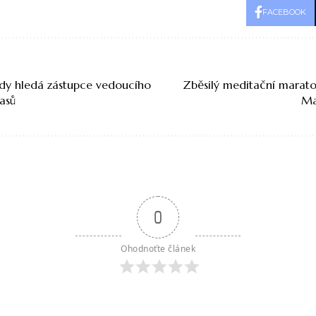
FACEBOOK
aldy hledá zástupce vedoucího
Zběsilý meditační marato
asů
Ma
0
Ohodnoťte článek