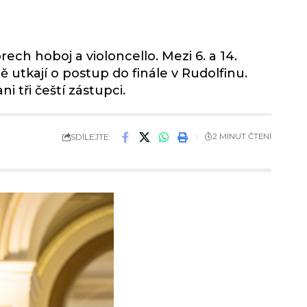
ch hoboj a violoncello. Mezi 6. a 14.
 utkají o postup do finále v Rudolfinu.
 tři čeští zástupci.
SDÍLEJTE:
2 MINUT ČTENÍ