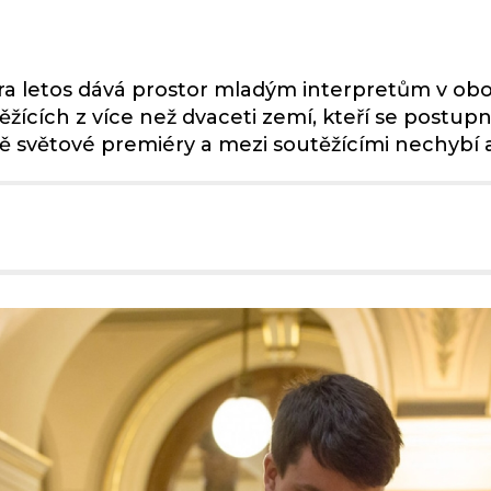
 letos dává prostor mladým interpretům v obore
žících z více než dvaceti zemí, kteří se postupně
 světové premiéry a mezi soutěžícími nechybí ani