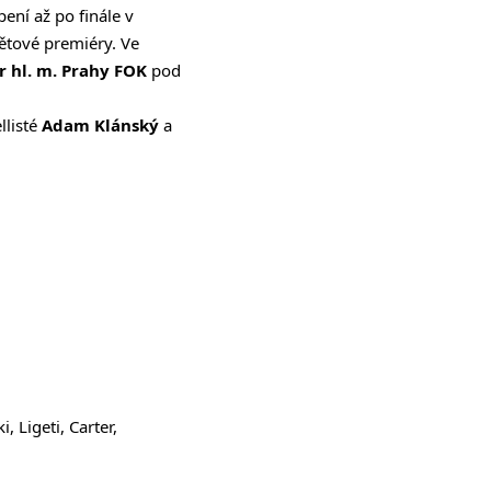
ení až po finále v
ětové premiéry. Ve
 hl. m. Prahy FOK
pod
llisté
Adam Klánský
a
 Ligeti, Carter,