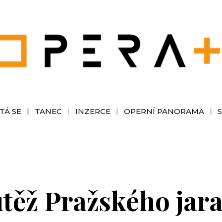
TÁ SE
TANEC
INZERCE
OPERNÍ PANORAMA
těž Pražského jara