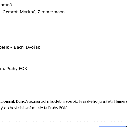
artinů
– Gemrot, Martinů, Zimmermann
cello
– Bach, Dvořák
. m. Prahy FOK
Dominik Bunc
Mezinárodní hudební soutěž Pražského jara
Petr Hamer
ý orchestr hlavního města Prahy FOK