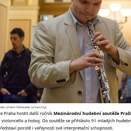
lta umění Ostravské univerzity)
e Praha hostit další ročník
Mezinárodní hudební soutěže
Praž
 violoncello a hoboj. Do soutěže se přihlásilo 91 mladých hudebn
představí porotě i veřejnosti své interpretační schopnosti.