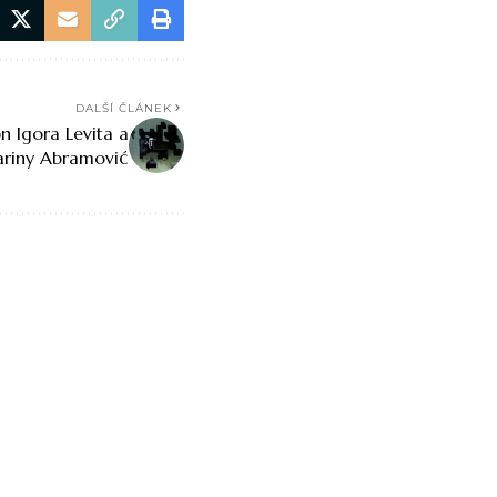
DALŠÍ ČLÁNEK
n Igora Levita a
riny Abramović