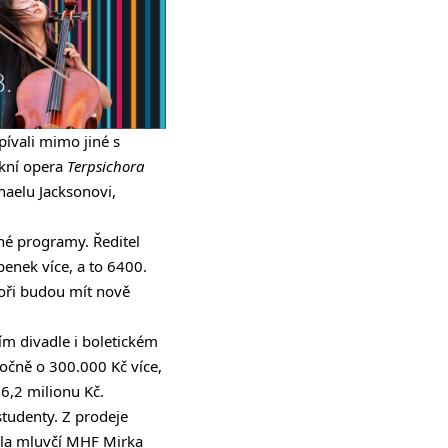
pívali mimo jiné s
okní opera
Terpsichora
haelu Jacksonovi,
né programy. Ředitel
enek více, a to 6400.
nioři budou mít nově
ím divadle i boletickém
iročně o 300.000 Kč více,
6,2 milionu Kč.
tudenty. Z prodeje
ekla mluvčí MHF Mirka