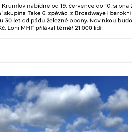
ý Krumlov nabídne od 19. července do 10. srpna
ní skupina Take 6, zpěváci z Broadwaye i barokn
u 30 let od pádu železné opony. Novinkou budo
. Loni MHF přilákal téměř 21.000 lidí.