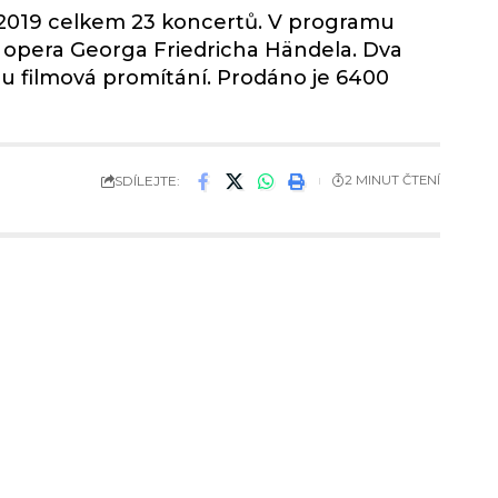
 2019 celkem 23 koncertů. V programu
í opera Georga Friedricha Händela. Dva
u filmová promítání. Prodáno je 6400
SDÍLEJTE:
2 MINUT ČTENÍ