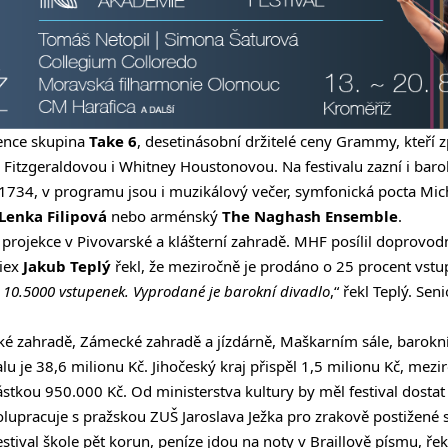
vence skupina
Take 6
, desetinásobní držitelé ceny Grammy, kteří z
Fitzgeraldovou i Whitney Houstonovou. Na festivalu zazní i bar
 1734, v programu jsou i muzikálový večer, symfonická pocta Mic
Lenka Filipová
nebo arménský
The Naghash Ensemble
.
projekce v Pivovarské a klášterní zahradě. MHF posílil doprovod
viex
Jakub Teplý
řekl, že meziročně je prodáno o 25 procent vstup
 10.5000 vstupenek. Vyprodané je barokní divadlo
,“ řekl Teplý. Se
ké zahradě, Zámecké zahradě a jízdárně, Maškarním sále, barokn
alu je 38,6 milionu Kč. Jihočeský kraj přispěl 1,5 milionu Kč, mez
tkou 950.000 Kč. Od ministerstva kultury by měl festival dostat 
pracuje s pražskou ZUŠ Jaroslava Ježka pro zrakově postižené s
stival škole pět korun, peníze jdou na noty v Braillově písmu, ř