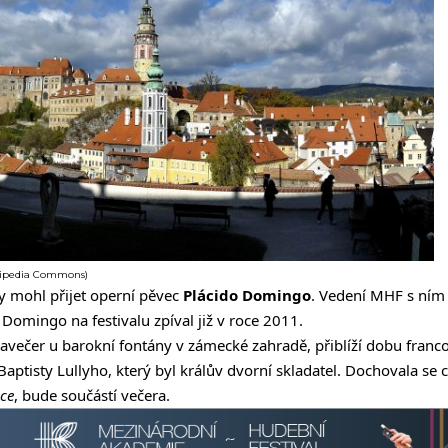
kipedia Commons)
by mohl přijet operní pěvec
Plácido Domingo
. Vedení MHF s ním 
 Domingo na festivalu zpíval již v roce 2011.
alavečer u barokní fontány v zámecké zahradě, přiblíží dobu fran
Baptisty Lullyho, který byl králův dvorní skladatel. Dochovala se 
nce
, bude součástí večera.