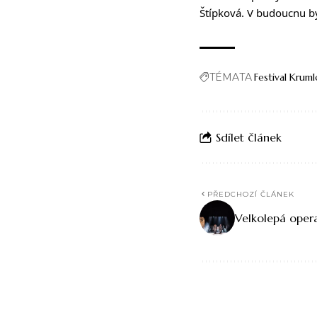
Štípková. V budoucnu by 
TÉMATA
Festival Krum
Sdílet článek
PŘEDCHOZÍ ČLÁNEK
Velkolepá ope