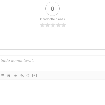
0
Ohodnoťte článek
{}
[+]