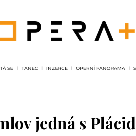
TÁ SE
TANEC
INZERCE
OPERNÍ PANORAMA
lov jedná s Plác