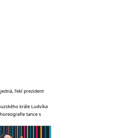
jedná, řekl prezident
couzského krále Ludvíka
choreografie tance s