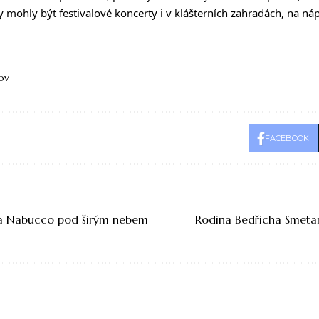
mohly být festivalové koncerty i v klášterních zahradách, na náp
lov
FACEBOOK
ra Nabucco pod širým nebem
Rodina Bedřicha Smeta