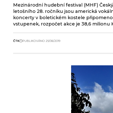
Mezinárodní hudební festival (MHF) Česk
letošního 28. ročníku jsou americká vokál
koncerty v boletickém kostele připomeno
vstupenek, rozpočet akce je 38,6 milionu Kč
ČTK
PUBLIKOVÁNO 25/06/2019