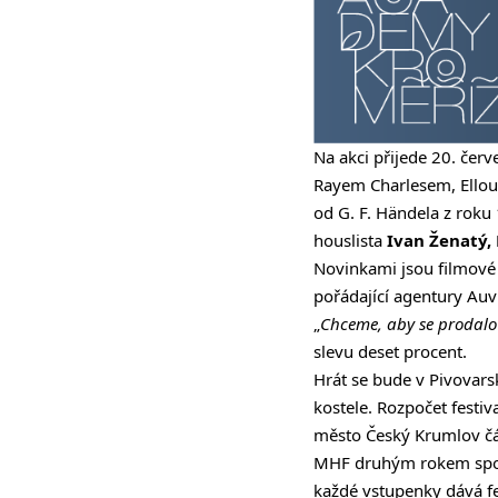
Na akci přijede 20. čer
Rayem Charlesem, Ellou 
od G. F. Händela z roku
houslista
Ivan Ženatý, 
Novinkami jsou filmové 
pořádající agentury Au
„
Chceme, aby se prodalo
slevu deset procent.
Hrát se bude v Pivovars
kostele. Rozpočet festiv
město Český Krumlov čás
MHF druhým rokem spolu
každé vstupenky dává fe