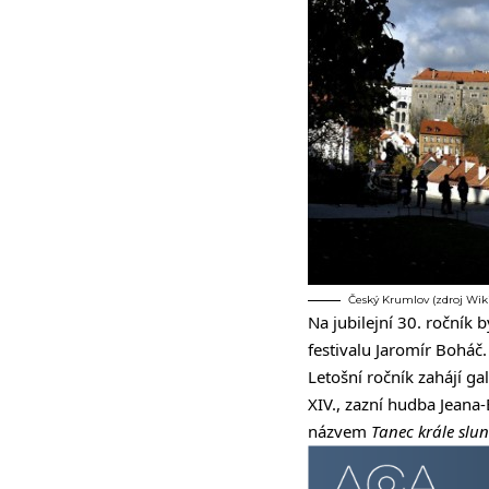
Český Krumlov (zdroj Wi
Na jubilejní 30. ročník 
festivalu Jaromír Boháč.
Letošní ročník zahájí g
XIV., zazní hudba Jeana-
názvem
Tanec krále slu