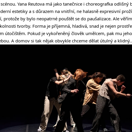
 scénou. Yana Reutova má jako tanečnice i choreografka odlišný b
erní estetiky a s důrazem na vnitřní, ne halasně expresivní prož
í, protože by bylo neopatrné pouštět se do paušalizace. Ale věřím
okolnosti tvorby. Forma je příjemná, hladivá, snad je nejen prost
ným útočištěm. Pokud je vykořeněný člověk umělcem, pak mu jeh
sebou. A domov si tak nějak obvykle chceme dělat útulný a klidný