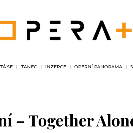
TÁ SE
TANEC
INZERCE
OPERNÍ PANORAMA
ní – Together Alon