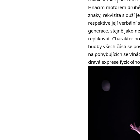
Hnacím motorem druhé čá
znaky, rekvizita slouží 
respektive její verbáln
generace, stejně jako n
replikovat. Charakter 
hudby všech částí se po
na pohybujících se vlná
dravá exprese fyzického 