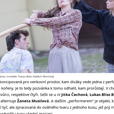
ne, Invisible Traces (foto Vojtěch Brtnický)
koncipovaná pro venkovní prostor, kam diváky vede jedna z perfo
é kořeny. Je to tedy pozvánka k tomu odhalit, kam prorůstají. V cho
ůrci, respektive čtyři. Sešli se u ní
Jitka Čechová
,
Lukas Bliss 
 alternuje
Žaneta Musilová
. A dalším „performerem“ je objekt, kt
ní tyč, ale zpracovaná do oválného tvaru z jednoho kusu, jež prý 
vytvořit i svou vlastní asociaci.