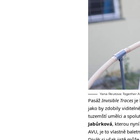
Yana Reutova: Together Alo
Pasáž
Invisible Traces
je 
jako by zdobily viditeln
tuzemští umělci a spolutv
Jabůrková
, kterou nyní
AVU, je to vlastně balet
Divák si však jistě může 