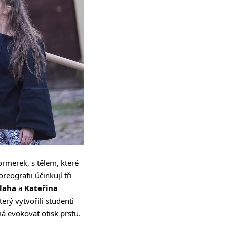
rmerek, s tělem, které
reografii účinkují tři
Blaha
a
Kateřina
erý vytvořili studenti
má evokovat otisk prstu.