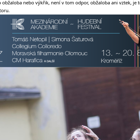
 obžaloba nebo výkřik, není v tom odpor, obžaloba ani vztek, je t
toru.