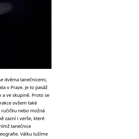
 se dvěma tanečnicemi,
la v Praze. Je to pasáž
 a ve skupině. Proto se
terakce ovšem také
u ručičku nebo možná
 zazní i verše, které
 nímž tanečnice
reografie. Válku tušíme