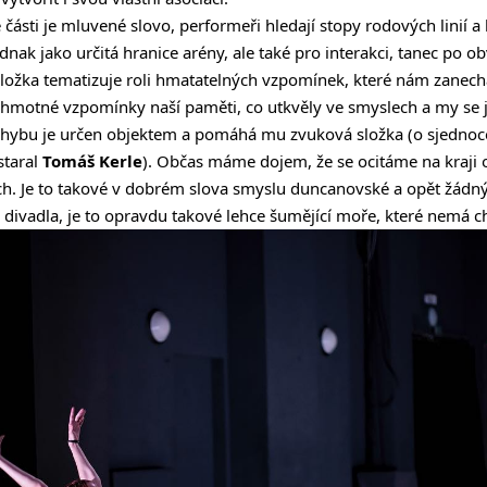
sti je mluvené slovo, performeři hledají stopy rodových linií a
jednak jako určitá hranice arény, ale také pro interakci, tanec po 
í složka tematizuje roli hmatatelných vzpomínek, které nám zanech
ehmotné vzpomínky naší paměti, co utkvěly ve smyslech a my se j
pohybu je určen objektem a pomáhá mu zvuková složka (o sjedn
staral
Tomáš Kerle
). Občas máme dojem, že se ocitáme na kraji o
ch. Je to takové v dobrém slova smyslu duncanovské a opět žádný
divadla, je to opravdu takové lehce šumějící moře, které nemá chu