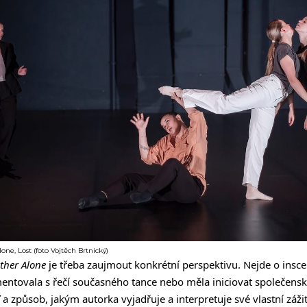
ne, Lost (foto Vojtěch Brtnický)
ther Alone
je třeba zaujmout konkrétní perspektivu. Nejde o insce
ntovala s řečí současného tance nebo měla iniciovat společensk
 způsob, jakým autorka vyjadřuje a interpretuje své vlastní zážit