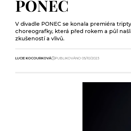
PONEC
V divadle PONEC se konala premiéra tript
choreografky, která před rokem a půl naš
zkušeností a vlivů.
LUCIE KOCOURKOVÁ
PUBLIKOVÁNO 05/10/2023