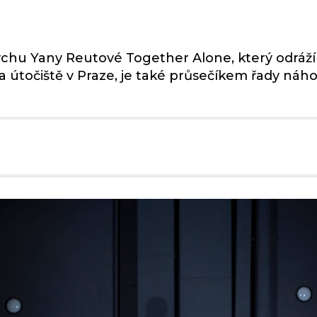
ychu Yany Reutové Together Alone, který odráž
la útočiště v Praze, je také průsečíkem řady n