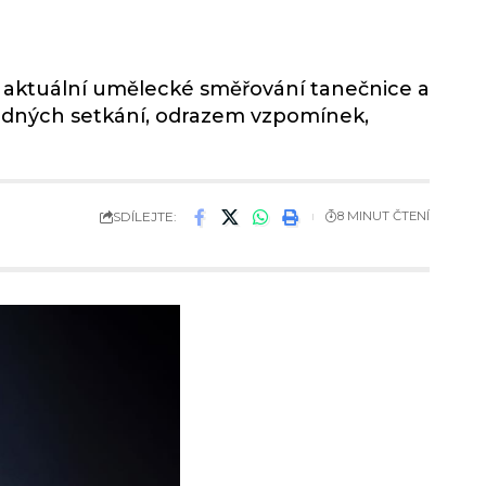
í aktuální umělecké směřování tanečnice a
áhodných setkání, odrazem vzpomínek,
SDÍLEJTE:
8 MINUT ČTENÍ