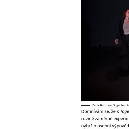
Yana Reutova: Together Alo
Domnívám se, že k
Toge
rovině záměrně experime
nýbrž o osobní výpověď a