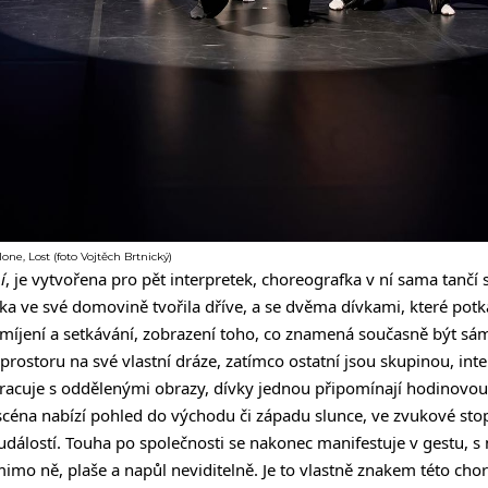
ne, Lost (foto Vojtěch Brtnický)
í
, je vytvořena pro pět interpretek, choreografka v ní sama tančí
a ve své domovině tvořila dříve, a se dvěma dívkami, které potka
íjení a setkávání, zobrazení toho, co znamená současně být sám
prostoru na své vlastní dráze, zatímco ostatní jsou skupinou, in
pracuje s oddělenými obrazy, dívky jednou připomínají hodinovo
scéna nabízí pohled do východu či západu slunce, ve zvukové stopě
dálostí. Touha po společnosti se nakonec manifestuje v gestu, s
mimo ně, plaše a napůl neviditelně. Je to vlastně znakem této cho