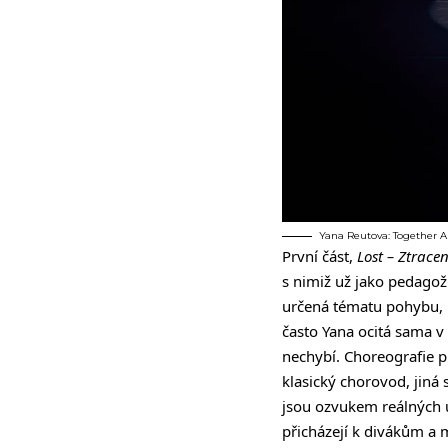
Yana Reutova: Together Alo
První část,
Lost – Ztracen
s nimiž už jako pedagožk
určená tématu pohybu, m
často Yana ocitá sama v 
nechybí. Choreografie 
klasický chorovod, jiná 
jsou ozvukem reálných u
přicházejí k divákům a 