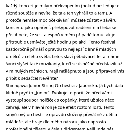
každý koncert je milým překvapením (pokud nesledujete i
různé soutěže a nevíte, že ta a ten vyhráli to a tam). A
protože nemáte moc očekávání, můžete zůstat v závěru
koncertu jako opaření, překypovat nadšením a třeba se
přistihnete, že se – alespoň v mém případě tomu tak je –
přitrouble usmíváte ještě hodinu po akci. Tento festival
každoročně přináší opravdu to nejlepší z líhně mladých
umělců z celého světa. Letos slaví pětadvacet let a máme
šanci slyšet také muzikanty, kteří se úspěšně představili už
v minulých ročnících. Mají našlápnuto a jsou připraveni vás
přibít k sedačce! Nevěříte?
Shinagawa Junior String Orchestra z Japonska. Já bych dala
klidně pryč to „Junior“. Evokuje to pocit, že před vámi
vystoupí soubor holčiček s copánky, které už sice něco
zahrají, ale v hlavní roli je zde efekt roztomilosti. Tento
smyčcový orchestr je opravdu složený převážně z dětí a
mládeže, ale hraje dle mého názoru jako naprosto
profesionální těleso! V čele s dirigentem Reiji Inda nás