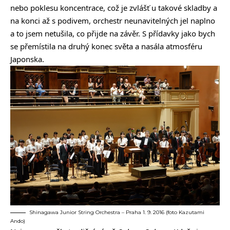
nebo poklesu koncentrace, což je zvlášť u takové skladby a
na konci až s podivem, orchestr neunavitelných jel naplno
a to jsem netušila, co přijde na závěr. S přídavky jako bych
se přemístila na druhý konec světa a nasála atmosféru
Japonska.
Shinagawa Junior String Orchestra – Praha 1. 9. 2016 (foto Kazutami
Ando)