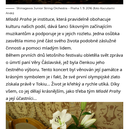
Shinagawa Junior String Orchestra – Praha 1. 9. 2016 (foto Kazutami
Ando)
Mladá Praha
je instituce, která pravidelně obohacuje
kulturu našich podií, dává šanci šikovným začínajícím
muzikantům a podporuje je v jejich rozletu. Jedna osůbka
zasvětila mimo jiné část svého života podobné záslužné
činnosti a pomoci mladým lidem.
Během prvních dnů letošního festivalu obletěla svět zpráva
o úmrtí paní Věry Čáslavské, jež byla členkou jeho
čestného výboru. Tento koncert byl věnován její památce a
krásným symbolem je i fakt, že své první olympijské zlato
získala právě v Tokiu… Život je křehký a rychle utíká. Díky
všem, co jej dělají krásnějším, jako třeba tým
Mladé Prahy
a její účastníci…