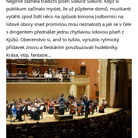
Nejprve zazněla tradiční píseň
Sakura Sakura
. Když si
publikum začínalo myslet, že už půjdeme domů, muzikanti
vytáhli zpod židlí něco na způsob kimona (odborníci na
lidové úbory snad prominou mou neznalost) a jali se v čele
s dirigentem přednášet jednu chytlavou lidovou píseň z
Kjúšú. Obecenstvo si, aniž to tušilo, vynutilo rytmický
přídavek znovu a tleskáním povzbuzovali hudebníky.
Krása, vtip, fantazie…