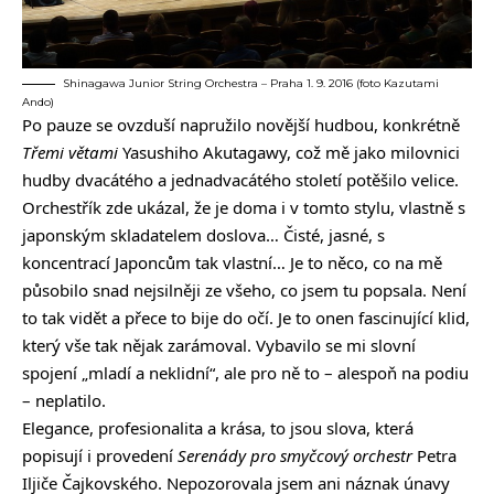
Shinagawa Junior String Orchestra – Praha 1. 9. 2016 (foto Kazutami
Ando)
Po pauze se ovzduší napružilo novější hudbou, konkrétně
Třemi větami
Yasushiho Akutagawy, což mě jako milovnici
hudby dvacátého a jednadvacátého století potěšilo velice.
Orchestřík zde ukázal, že je doma i v tomto stylu, vlastně s
japonským skladatelem doslova… Čisté, jasné, s
koncentrací Japoncům tak vlastní… Je to něco, co na mě
působilo snad nejsilněji ze všeho, co jsem tu popsala. Není
to tak vidět a přece to bije do očí. Je to onen fascinující klid,
který vše tak nějak zarámoval. Vybavilo se mi slovní
spojení „mladí a neklidní“, ale pro ně to – alespoň na podiu
– neplatilo.
Elegance, profesionalita a krása, to jsou slova, která
popisují i provedení
Serenády pro smyčcový orchestr
Petra
Iljiče Čajkovského. Nepozorovala jsem ani náznak únavy