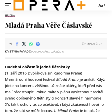
Aa
HUDBA
Mladá Praha Věře Čáslavské
7 MINUT ČTENÍ
KRISTÝNA FARAG
PUBLIKOVÁNO 02/09/2016
Hudební občasník jedné flétnistky
(1. září 2016 Dvořákova síň Rudolfina Praha)
Mezinárodní hudební festival
Mladá Praha
je unikát. Když
jdete na koncert, většinou už znáte aktéry, kteří před vás
mají předstoupit. Pokud máte v plánu vyslechnout recitál
svého oblíbeného flétnisty či koncert slavné filharmonie
XY, tak trochu víte, co očekávat, i když zkušenost hovoří o
tom, že stát se může leccos. U
Mladé Prahy
je to tak, že