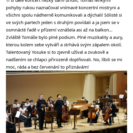
pohyby rukou naznačoval vnímavé koncertní mistryni a
všichni spolu nádherně komunikovali a dýchali! Sólisté si
ve svých partech jeden s druhým povídali a ja jsem se v
osmnácté řadě v přízemí vznášela asi až na balkon…
Zvláště Tomáše bylo plné podium. Plné muzikality a aury,
kterou kolem sebe vytváří a strhává svým zápalem okolí.
Talentovaný Yosuke si to zjevně užíval a zvukově a
nadšením se chlapci přirozeně doplňovali. No, líbili se mi
moc, ráda a bez červenání to přiznávám!