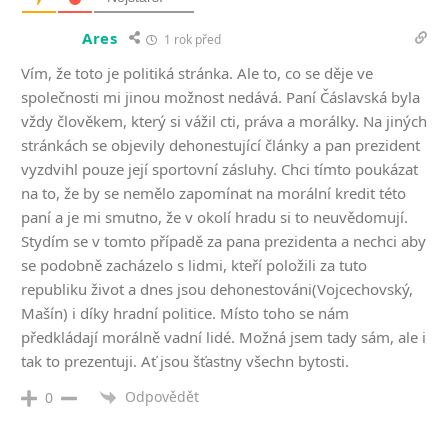
Ares
1 rok před
Vím, že toto je politiká stránka. Ale to, co se děje ve
společnosti mi jinou možnost nedává. Paní Čáslavská byla
vždy člověkem, který si vážil cti, práva a morálky. Na jiných
stránkách se objevily dehonestující články a pan prezident
vyzdvihl pouze její sportovní zásluhy. Chci tímto poukázat
na to, že by se nemělo zapomínat na morální kredit této
paní a je mi smutno, že v okolí hradu si to neuvědomují.
Stydím se v tomto případě za pana prezidenta a nechci aby
se podobně zacházelo s lidmi, kteří položili za tuto
republiku život a dnes jsou dehonestováni(Vojcechovský,
Mašín) i díky hradní politice. Místo toho se nám
předkládají morálně vadní lidé. Možná jsem tady sám, ale i
tak to prezentuji. Ať jsou šťastny všechn bytosti.
Odpovědět
0