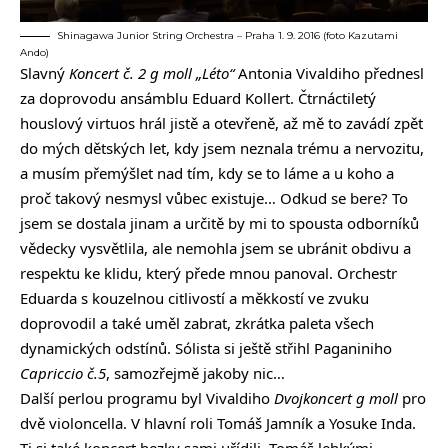
Shinagawa Junior String Orchestra – Praha 1. 9. 2016 (foto Kazutami
Ando)
Slavný
Koncert č. 2 g moll „Léto“
Antonia Vivaldiho přednesl
za doprovodu ansámblu Eduard Kollert. Čtrnáctiletý
houslový virtuos hrál jistě a otevřeně, až mě to zavádí zpět
do mých dětských let, kdy jsem neznala trému a nervozitu,
a musím přemýšlet nad tím, kdy se to láme a u koho a
proč takový nesmysl vůbec existuje… Odkud se bere? To
jsem se dostala jinam a určitě by mi to spousta odborníků
vědecky vysvětlila, ale nemohla jsem se ubránit obdivu a
respektu ke klidu, který přede mnou panoval. Orchestr
Eduarda s kouzelnou citlivostí a měkkostí ve zvuku
doprovodil a také uměl zabrat, zkrátka paleta všech
dynamických odstínů. Sólista si ještě střihl Paganiniho
Capriccio č.5
, samozřejmě jakoby nic…
Další perlou programu byl Vivaldiho
Dvojkoncert g moll
pro
dvě violoncella. V hlavní roli Tomáš Jamník a Yosuke Inda.
Ti si také koncert hezky sami uřídili, Tomáš lehkými