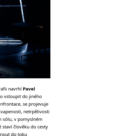
afii navrhl
Pavel
o vstoupit do jiného
onfrontace, se projevuje
vapenosti, netrpělivosti
kém sólu, v pomyslném
é staví člověku do cesty
dnout do toku