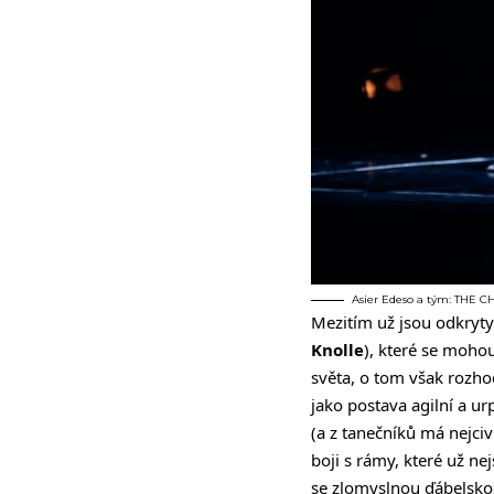
Asier Edeso a tým: THE 
Mezitím už jsou odkryty
Knolle
), které se moho
světa, o tom však rozh
jako postava agilní a ur
(a z tanečníků má nejciv
boji s rámy, které už ne
se zlomyslnou ďábelsko