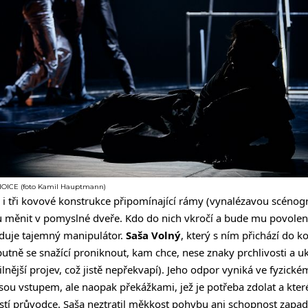
CHOICE (foto Kamil Hauptmann)
 i tři kovové konstrukce připomínající rámy (vynalézavou scénogr
u měnit v pomyslné dveře. Kdo do nich vkročí a bude mu povolen
oduje tajemný manipulátor.
Saša Volný
, který s ním přichází do k
putně se snažící proniknout, kam chce, nese znaky prchlivosti a uk
ilnější projev, což jistě nepřekvapí). Jeho odpor vyniká ve fyzic
jsou vstupem, ale naopak překážkami, jež je potřeba zdolat a kter
stí průvodce. Saša neztratil měkkost pohybu ani schopnost zapa