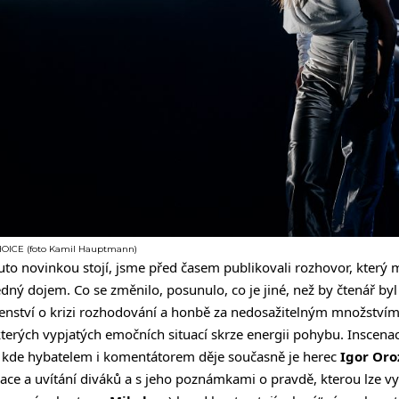
CHOICE (foto Kamil Hauptmann)
outo novinkou stojí, jsme před časem publikovali
rozhovor
, který 
dný dojem. Co se změnilo, posunulo, co je jiné, než by čtenář by
nství o krizi rozhodování a honbě za nedosažitelným množstvím
terých vypjatých emočních situací skrze energii pohybu. Inscenac
, kde hybatelem i komentátorem děje současně je herec
Igor Oro
e a uvítání diváků a s jeho poznámkami o pravdě, kterou lze vyčís