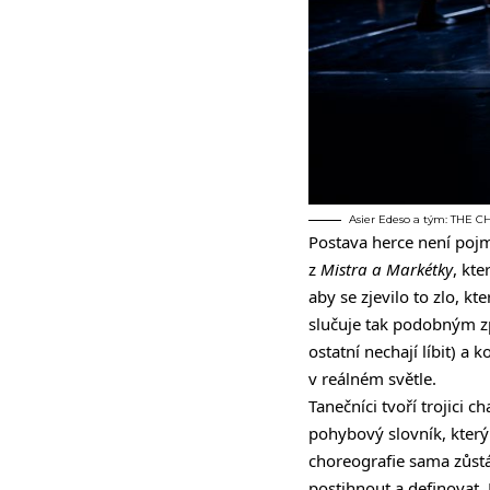
Asier Edeso a tým: THE 
Postava herce není poj
z
Mistra a Markétky
, kt
aby se zjevilo to zlo, k
slučuje tak podobným z
ostatní nechají líbit) a
v reálném světle.
Tanečníci tvoří trojici 
pohybový slovník, který 
choreografie sama zůstá
postihnout a definovat.