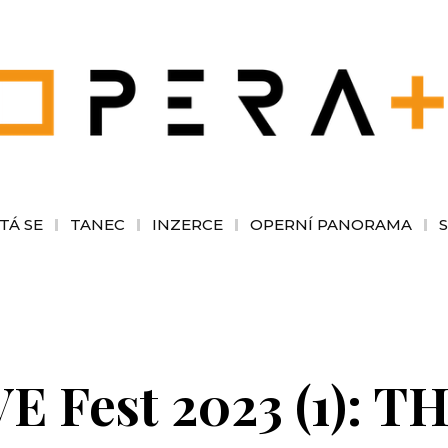
TÁ SE
TANEC
INZERCE
OPERNÍ PANORAMA
VE Fest 2023 (1):