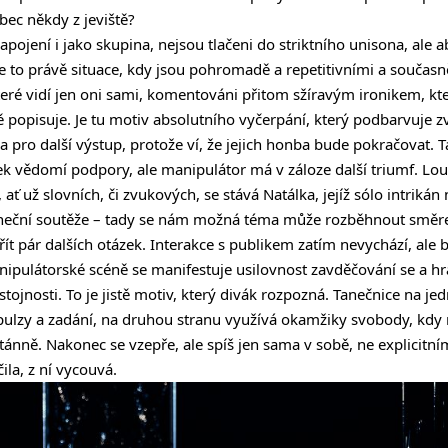
bec někdy z jeviště?
apojení i jako skupina, nejsou tlačeni do striktního unisona, ale ab
. Je to právě situace, kdy jsou pohromadě a repetitivními a souča
které vidí jen oni sami, komentováni přitom sžíravým ironikem, kte
ě popisuje. Je tu motiv absolutního vyčerpání, který podbarvuje z
a pro další výstup, protože ví, že jejich honba bude pokračovat. T
 vědomí podpory, ale manipulátor má v záloze další triumf. Lou
ať už slovních, či zvukových, se stává Natálka, jejíž sólo intrikán
taneční soutěže – tady se nám možná téma může rozběhnout sm
ít pár dalších otázek. Interakce s publikem zatím nevychází, ale
anipulátorské scéně se manifestuje usilovnost zavděčování se a hr
ůstojnosti. To je jistě motiv, který divák rozpozná. Tanečnice na j
ulzy a zadání, na druhou stranu využívá okamžiky svobody, kdy 
ánně. Nakonec se vzepře, ale spíš jen sama v sobě, ne explicitn
ila, z ní vycouvá.