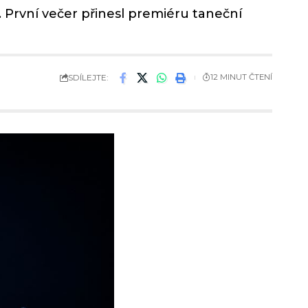
 První večer přinesl premiéru taneční
SDÍLEJTE:
12 MINUT ČTENÍ