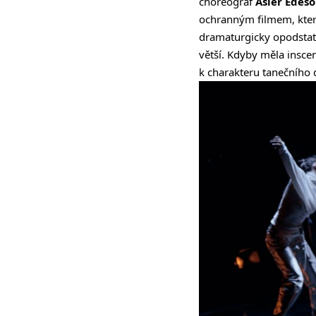
choreograf
Asier Edeso
ochranným filmem, které
dramaturgicky opodstatn
větší. Kdyby měla inscen
k charakteru tanečního