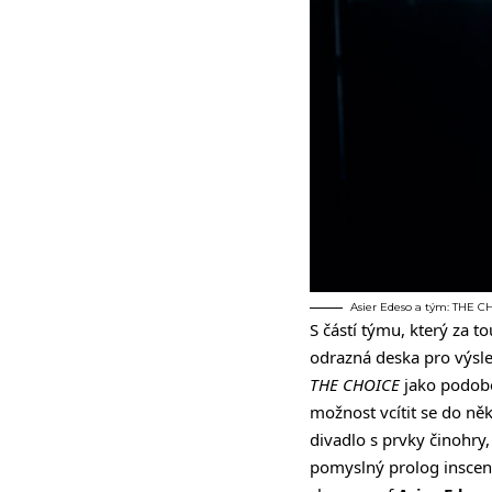
Asier Edeso a tým: THE 
S částí týmu, který za t
odrazná deska pro výsle
THE CHOICE
jako podobe
možnost vcítit se do něk
divadlo s prvky činohry
pomyslný prolog inscenac