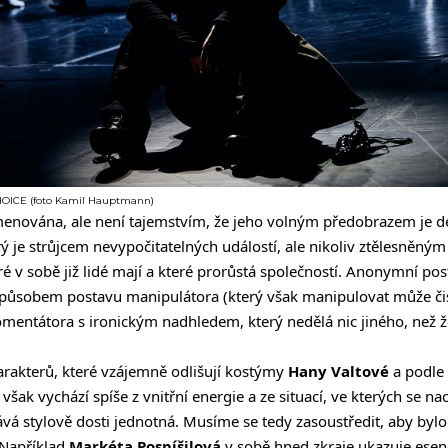
CHOICE (foto Kamil Hauptmann)
menována, ale není tajemstvím, že jeho volným předobrazem je
erý je strůjcem nevypočitatelných událostí, ale nikoliv ztělesněný
teré v sobě již lidé mají a které prorůstá společností. Anonymní po
působem postavu manipulátora (který však manipulovat může čist
 komentátora s ironickým nadhledem, který nedělá nic jiného, než ž
charakterů, které vzájemně odlišují kostýmy
Hany Valtové
a podle 
však vychází spíše z vnitřní energie a ze situací, ve kterých se na
vá stylově dosti jednotná. Musíme se tedy zasoustředit, aby byl
 Například
Markéta Pospíšilová
v sobě hned zkraje ukazuje esen