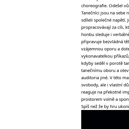
choreografie. Odešel vů
Tanečníci jsou na sebe n
sdíleli společné napětí
propracovávají za cíli, 
honbu sleduje i verbáln
připravuje bezvládná těl
vzájemnou oporu a dotek
vykonavatelkou příkazů, 
kdyby seděl v porotě 
tanečnímu oboru a otevř
auditoria jiné. V této m
svobody, ale i vlastní d
reaguje na překotné imp
prostorem volně a spont
Spíš než že by hru ukonč