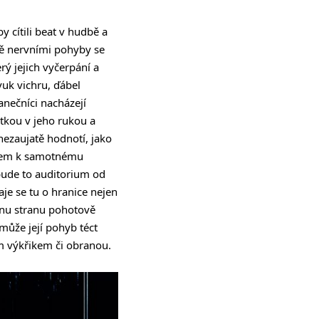
y cítili beat v hudbě a
sně nervními pohyby se
rý jejich vyčerpání a
vuk vichru, ďábel
anečníci nacházejí
tkou v jeho rukou a
 nezaujatě hodnotí, jako
ěrem k samotnému
 bude to auditorium od
aje se tu o hranice nejen
ednu stranu pohotově
může její pohyb téct
ím výkřikem či obranou.