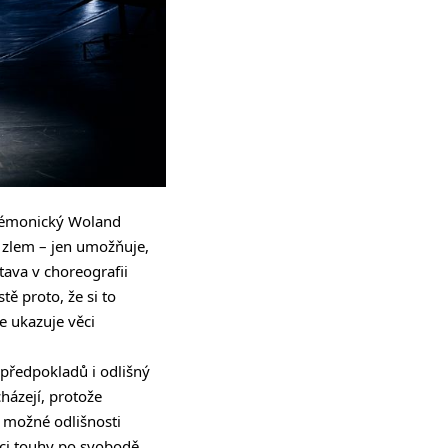
 démonický Woland
m zlem – jen umožňuje,
stava v choreografii
ě proto, že si to
e ukazuje věci
předpokladů i odlišný
cházejí, protože
o možné odlišnosti
ci touhy po svobodě,