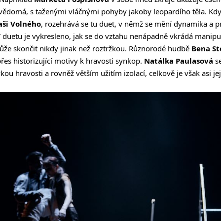
vědomá, s taženými vláčnými pohyby jakoby leopardího těla. Kdy
aši Volného
, rozehrává se tu duet, v němž se mění dynamika a pr
duetu je vykresleno, jak se do vztahu nenápadně vkrádá manipul
ůže skončit nikdy jinak než roztržkou. Různorodé hudbě
Bena St
řes historizující motivy k hravosti synkop.
Natálka Paulasová
se
kou hravosti a rovněž větším užitím izolací, celkově je však asi