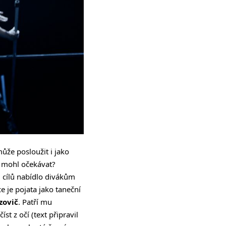
může posloužit i jako
l mohl očekávat?
 cílů nabídlo divákům
e je pojata jako taneční
zovič
. Patří mu
t z očí (text připravil