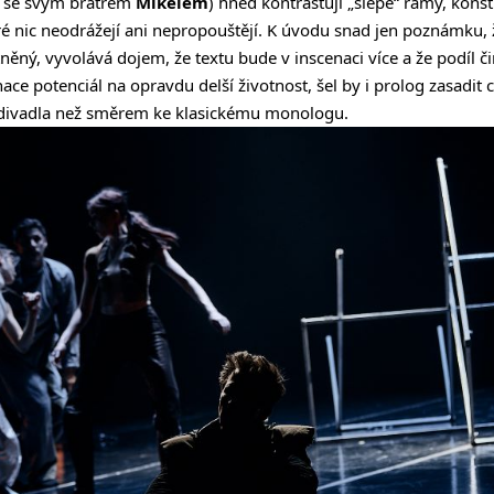
se svým bratrem
Mikelem
) hned kontrastují „slepé“ rámy, kons
 nic neodrážejí ani nepropouštějí. K úvodu snad jen poznámku, ž
ěný, vyvolává dojem, že textu bude v inscenaci více a že podíl č
ace potenciál na opravdu delší životnost, šel by i prolog zasadit 
 divadla než směrem ke klasickému monologu.