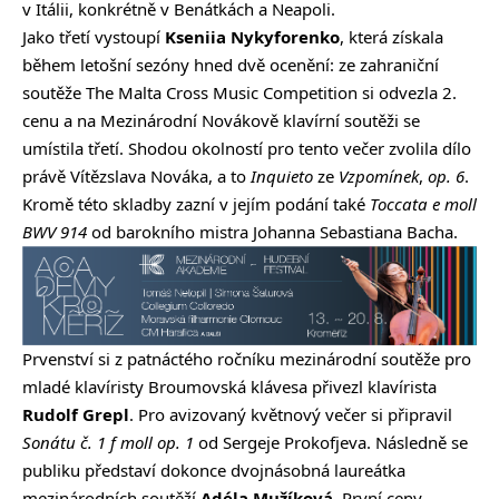
v Itálii, konkrétně v Benátkách a Neapoli.
Jako třetí vystoupí
Kseniia Nykyforenko
, která získala
během letošní sezóny hned dvě ocenění: ze zahraniční
soutěže The Malta Cross Music Competition si odvezla 2.
cenu a na Mezinárodní Novákově klavírní soutěži se
umístila třetí. Shodou okolností pro tento večer zvolila dílo
právě Vítězslava Nováka, a to
Inquieto
ze
Vzpomínek
,
op. 6
.
Kromě této skladby zazní v jejím podání také
Toccata e moll
BWV 914
od barokního mistra Johanna Sebastiana Bacha.
Prvenství si z patnáctého ročníku mezinárodní soutěže pro
mladé klavíristy Broumovská klávesa přivezl klavírista
Rudolf Grepl
. Pro avizovaný květnový večer si připravil
Sonátu č. 1 f moll op. 1
od Sergeje Prokofjeva. Následně se
publiku představí dokonce dvojnásobná laureátka
mezinárodních soutěží
Adéla Mužíková
. První ceny