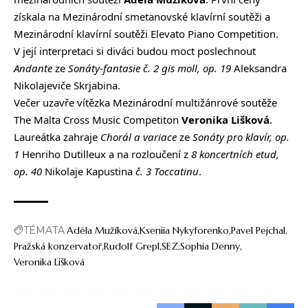
získala na Mezinárodní smetanovské klavírní soutěži a
Mezinárodní klavírní soutěži Elevato Piano Competition.
V její interpretaci si diváci budou moct poslechnout
Andante
ze
Sonáty-fantasie č. 2 gis moll, op. 19
Aleksandra
Nikolajeviče Skrjabina.
Večer uzavře vítězka Mezinárodní multižánrové soutěže
The Malta Cross Music Competiton
Veronika Lišková
.
Laureátka zahraje
Chorál a variace
ze
Sonáty pro klavír, op.
1
Henriho Dutilleux a na rozloučení z
8 koncertních etud,
op. 40
Nikolaje Kapustina
č. 3 Toccatinu
.
TÉMATA
Adéla Mužíková
Kseniia Nykyforenko
Pavel Pejchal
Pražská konzervatoř
Rudolf Grepl
SEZ
Sophia Denny
Veronika Lišková