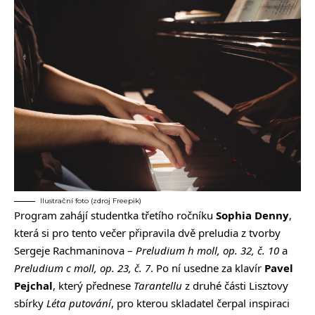
Ilustrační foto (zdroj Freepik)
Program zahájí studentka třetího ročníku
Sophia Denny
,
která si pro tento večer připravila dvě preludia z tvorby
Sergeje Rachmaninova –
Preludium h moll, op. 32, č. 10
a
Preludium
c moll, op. 23, č. 7
. Po ní usedne za klavír
Pavel
Pejchal
, který přednese
Tarantellu
z druhé části Lisztovy
sbírky
Léta putování
, pro kterou skladatel čerpal inspiraci