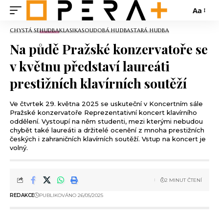
Aa
CHYSTÁ SE
HUDBA
KLASIKA
SOUDOBÁ HUDBA
STARÁ HUDBA
Na půdě Pražské konzervatoře se
v květnu představí laureáti
prestižních klavírních soutěží
Ve čtvrtek 29. května 2025 se uskuteční v Koncertním sále
Pražské konzervatoře Reprezentativní koncert klavírního
oddělení. Vystoupí na něm studenti, mezi kterými nebudou
chybět také laureáti a držitelé ocenění z mnoha prestižních
českých i zahraničních klavírních soutěží. Vstup na koncert je
volný.
2 MINUT ČTENÍ
REDAKCE
PUBLIKOVÁNO 26/05/2025