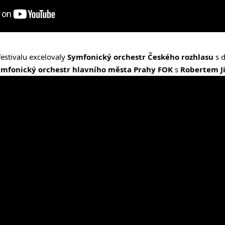
festivalu excelovaly
Symfonický orchestr Českého rozhlasu
s d
ymfonický orchestr hlavního města Prahy FOK
s
Robertem J