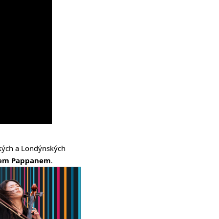
kých a Londýnských
iem Pappanem
.