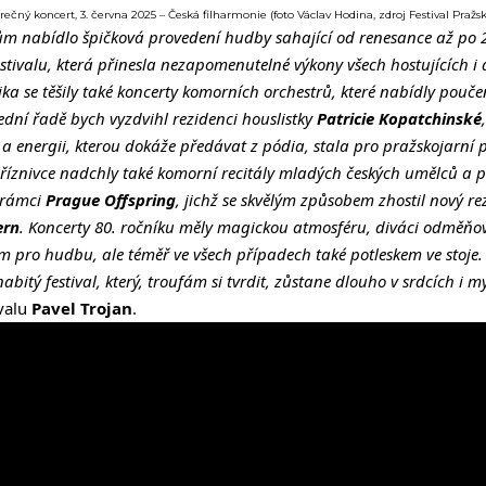
ěrečný koncert, 3. června 2025 – Česká filharmonie (foto Václav Hodina, zdroj Festival Pražsk
m nabídlo špičková provedení hudby sahající od renesance až po 21.
estivalu, která přinesla nezapomenutelné výkony všech hostujících i
 se těšily také koncerty komorních orchestrů, které nabídly pouč
slední řadě bych vyzdvihl rezidenci houslistky
Patricie Kopatchinské
tě a energii, kterou dokáže předávat z pódia, stala pro pražskojarní
 příznivce nadchly také komorní recitály mladých českých umělců a 
v rámci
Prague Offspring
, jichž se skvělým způsobem zhostil nový r
ern
. Koncerty 80. ročníku měly magickou atmosféru, diváci odměňo
pro hudbu, ale téměř ve všech případech také potleskem ve stoje
nabitý festival, který, troufám si tvrdit, zůstane dlouho v srdcích i
ivalu
Pavel Trojan
.