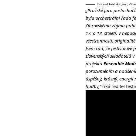
Festival Pražské jaro, Záv
„Pražské jaro posluchačů
byla orchestrální řada f
Obrovskému zájmu publika
17. a 18. století. V nepo
všestrannosti, originali
Jsem rád, že festivalové
slovenských skladatelů 
projektu
Ensemble Mod
porozuměním a nadšením 
úspěšný, krásný, energií 
hudby,“
říká ředitel fest