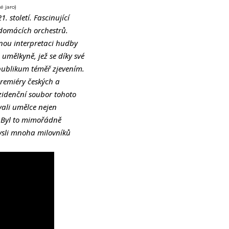
é jaro)
 století. Fascinující
 domácích orchestrů.
enou interpretaci hudby
, umělkyně, jež se díky své
 publikum téměř zjevením.
premiéry českých a
ezidenční soubor tohoto
vali umělce nejen
. Byl to mimořádně
 mysli mnoha milovníků