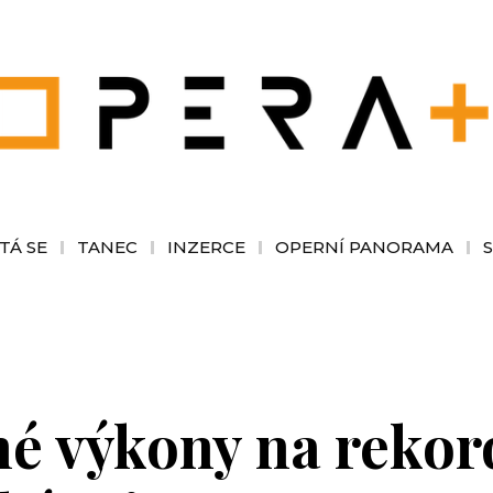
TÁ SE
TANEC
INZERCE
OPERNÍ PANORAMA
 výkony na rekord