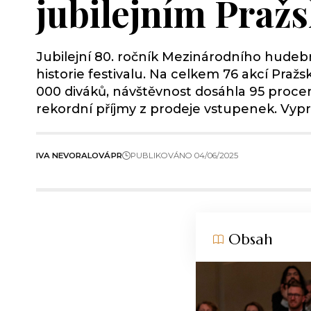
jubilejním Praž
Jubilejní 80. ročník Mezinárodního hudebn
historie festivalu. Na celkem 76 akcí Pra
000 diváků, návštěvnost dosáhla 95 procent,
rekordní příjmy z prodeje vstupenek. Vypr
IVA NEVORALOVÁ
PR
PUBLIKOVÁNO 04/06/2025
Obsah