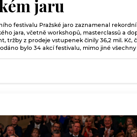
ském jaru
ího festivalu Pražské jaro zaznamenal rekordní
žského jara, včetně workshopů, masterclassů a d
 tržby z prodeje vstupenek činily 36,2 mil. Kč, č
odáno bylo 34 akcí festivalu, mimo jiné všechn