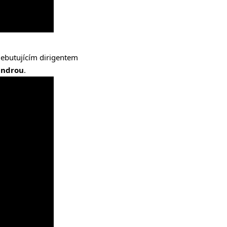
ebutujícím dirigentem
indrou
.