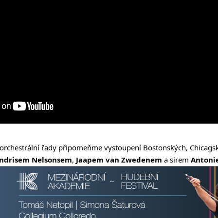
orchestrální řady připomeňme vystoupení Bostonských, Chicags
ndrisem Nelsonsem
,
Jaapem van Zwedenem
a sirem
Anton