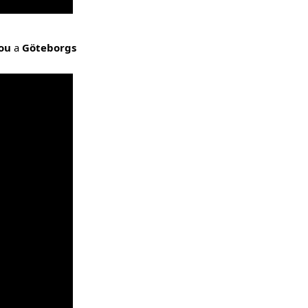
ou
a
Göteborgs