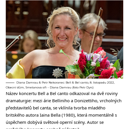
Diana Damrau & Petr Nekoranec: Bell & Bel canto, 8. listopadu 2022,
Obecní dům, Smetanova síň – Diana Damrau (foto Petr Dyrc)
Název koncertu Bell a Bel canto odkazoval na dvě roviny
dramaturgie: mezi árie Belliniho a Donizettiho, vrcholných
představitelů bel canta, se vklínila tvorba mladého
britského autora Iaina Bella (1980), která momentálně s
úspěchem dobývá světové operní scény. Autor se