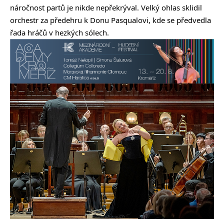
náročnost partů je nikde nepřekrýval. Velký ohlas sklidil
orchestr za předehru k Donu Pasqualovi, kde se předvedla
řada hráčů v hezkých sólech.