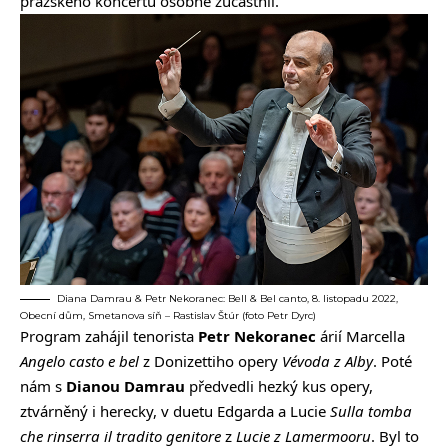
pražského koncertu osobně zúčastnil.
Diana Damrau & Petr Nekoranec: Bell & Bel canto, 8. listopadu 2022,
Obecní dům, Smetanova síň – Rastislav Štúr (foto Petr Dyrc)
Program zahájil tenorista
Petr Nekoranec
árií Marcella
Angelo casto e bel
z Donizettiho opery
Vévoda z Alby
. Poté
nám s
Dianou Damrau
předvedli hezký kus opery,
ztvárněný i herecky, v duetu Edgarda a Lucie
Sulla tomba
che rinserra il tradito genitore
z
Lucie z Lamermooru
. Byl to