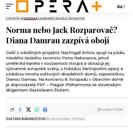
Aa
CHYSTÁ SE
HUDBA
KLASIKA
RECENZE
Z DOMOVA
Norma nebo Jack Rozparovač?
Diana Damrau zazpívá obojí
Další z odvážných projektů Nachtigall Artists spojil na pódiu
mladého českého tenoristu Petra Nekorance, jehož
umělecká kariéra v současnosti stoupá a obsazují jej
významné evropské scény, s hvězdou Metropolitní opery a
ozdobou mnoha světových divadelních domů, sopranistkou
Dianou Damrau. Na koncertu 8. listopadu v Obecním domě
je doprovázela PKF – Prague Philharmonia se slovenským
dirigentem Rastislavem Štúrem.
9 MINUT ČTENÍ
SVATAVA BARANČICOVÁ
PUBLIKOVÁNO 11/11/2022