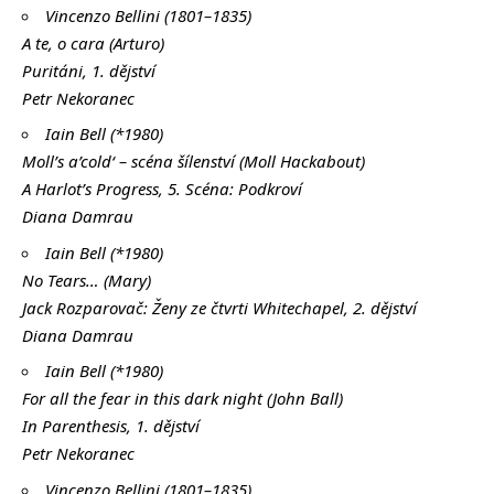
Vincenzo Bellini (1801–1835)
A te, o cara (Arturo)
Puritáni, 1. dějství
Petr Nekoranec
Iain Bell (*1980)
Moll’s a’cold‘ – scéna šílenství (Moll Hackabout)
A Harlot’s Progress, 5. Scéna: Podkroví
Diana Damrau
Iain Bell (*1980)
No Tears… (Mary)
Jack Rozparovač: Ženy ze čtvrti Whitechapel, 2. dějství
Diana Damrau
Iain Bell (*1980)
For all the fear in this dark night (John Ball)
In Parenthesis, 1. dějství
Petr Nekoranec
Vincenzo Bellini (1801–1835)