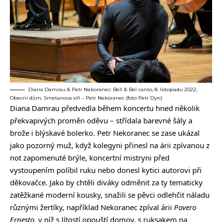
Diana Damrau & Petr Nekoranec: Bell & Bel canto, 8. listopadu 2022,
Obecní dům, Smetanova síň – Petr Nekoranec (foto Petr Dyrc)
Diana Damrau předvedla během koncertu hned několik
překvapivých proměn oděvu – střídala barevné šály a
brože i blýskavé bolerko. Petr Nekoranec se zase ukázal
jako pozorný muž, když kolegyni přinesl na árii zpívanou z
not zapomenuté brýle, koncertní mistryni před
vystoupením políbil ruku nebo donesl kytici autorovi při
děkovačce. Jako by chtěli diváky odměnit za ty tematicky
zatěžkané moderní kousky, snažili se pěvci odlehčit náladu
různými žertíky, například Nekoranec zpíval árii
Povero
Ernesto
, v níž s lítostí opouští domov, s ruksakem na