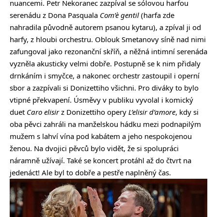
nuancemi. Petr Nekoranec zazpíval se sólovou harfou
serenádu z Dona Pasquala
Com’è gentil
(harfa zde
nahradila původně autorem psanou kytaru), a zpíval ji od
harfy, z hloubi orchestru. Oblouk Smetanovy síně nad nimi
zafungoval jako rezonanční skříň, a něžná intimní serenáda
vyzněla akusticky velmi dobře. Postupně se k nim přidaly
drnkáním i smyčce, a nakonec orchestr zastoupil i operní
sbor a zazpívali si Donizettiho všichni. Pro diváky to bylo
vtipné překvapení. Úsměvy v publiku vyvolal i komický
duet
Caro elisir
z Donizettiho opery
L’elisir d’amore
, kdy si
oba pěvci zahráli na manželskou hádku mezi podnapilým
mužem s lahví vína pod kabátem a jeho nespokojenou
ženou. Na dvojici pěvců bylo vidět, že si spolupráci
náramně užívají. Také se koncert protáhl až do čtvrt na
jedenáct! Ale byl to dobře a pestře naplněný čas.