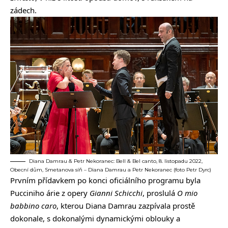
zádech.
Diana Damrau & Petr Nekoranec: Bell & Bel canto, 8. listopadu 2022,
Obecní dům, Smetanova síň – Diana Damrau a Petr Nekoranec (foto Petr Dyrc)
Prvním přídavkem po konci oficiálního programu byla
Pucciniho árie z opery
Gianni Schicchi
, proslulá
O mio
babbino caro
, kterou Diana Damrau zazpívala prostě
dokonale, s dokonalými dynamickými oblouky a