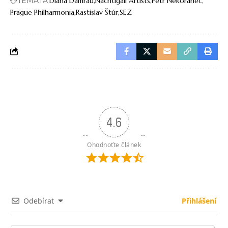
TÉMATA
Diana Damrau
Nachtigall Artists
Petr Nekoranec
Prague Philharmonia
Rastislav Štúr
SEZ
4.6
Ohodnoťte článek
Odebírat
Přihlášení