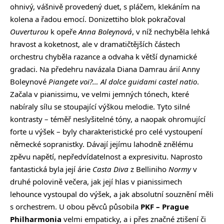
ohnivý, vášnivě provedený duet, s pláčem, klekáním na
kolena a řadou emocí. Donizettiho blok pokračoval
Ouverturou
k opeře
Anna Boleynová
, v níž nechyběla lehká
hravost a koketnost, ale v dramatičtějších částech
orchestru chyběla razance a odvaha k větší dynamické
gradaci. Na předehru navázala Diana Damrau árií Anny
Boleynové
Piangete voi?… Al dolce guidami castel natio
.
Začala v pianissimu, ve velmi jemných tónech, které
nabíraly sílu se stoupající výškou melodie. Tyto silné
kontrasty – téměř neslyšitelné tóny, a naopak ohromující
forte u výšek – byly charakteristické pro celé vystoupení
německé sopranistky. Dávají jejímu lahodně znělému
zpěvu napětí, nepředvídatelnost a expresivitu. Naprosto
fantastická byla její árie
Casta Diva
z Belliniho
Normy
v
druhé polovině večera, jak její hlas v pianissimech
lehounce vystoupal do výšek, a jak absolutní souznění měli
s orchestrem. U obou pěvců působila
PKF – Prague
Philharmonia
velmi empaticky, a i přes značné ztišení či