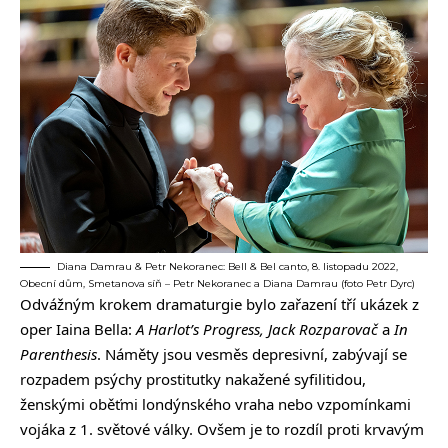
Diana Damrau & Petr Nekoranec: Bell & Bel canto, 8. listopadu 2022,
Obecní dům, Smetanova síň – Petr Nekoranec a Diana Damrau (foto Petr Dyrc)
Odvážným krokem dramaturgie bylo zařazení tří ukázek z
oper Iaina Bella:
A Harlot’s Progress, Jack Rozparovač
a
In
Parenthesis
. Náměty jsou vesměs depresivní, zabývají se
rozpadem psýchy prostitutky nakažené syfilitidou,
ženskými oběťmi londýnského vraha nebo vzpomínkami
vojáka z 1. světové války. Ovšem je to rozdíl proti krvavým