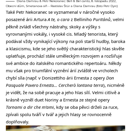
Diana Damrau & Petr Nekoranec: Bell & Bel canto, 8. listopadu 2022,
Obecní dům, Smetanova síň – Rastislav Štúr a Diana Damrau (foto Petr Dyrc)
Také Petr Nekoranec se vyznamenal v náročné vysoko
posazené árii Artura
A te, o cara
z Belliniho
Puritánů
, velmi
pěkně zvládl všechny nástrahy, skoky a výšky s
vyrovnanými vokály, i vysoké cis. Mladý tenorista, který
podával vždy vynikající výkony na poli starší hudby, baroka
a klasicismu, kde se jeho světlý charakteristický hlas skvěle
uplatňuje, prochází stále uměleckým rozvojem a rozšiřuje
své ambice do italského romantického repertoáru. Někdy
mu však pro triumfální vyznění árií zvláště ve vrcholech
chybí síla (např. v Donizettiho árii Ernesta z opery
Don
Pasquale Povero Ernesto… Cercherò lontana terra
), nicméně
je vidět, že na sobě pracuje a jeho hlas sílí. Velmi citlivě a
krásně vyzněl duet Noriny a Ernesta ze stejné opery
Tornami a dir che m’ami
, kdy se oba pěvci drželi za ruce,
zpívali spolu tváří v tvář a jejich hlasy se rovnocenně
doplňovaly.