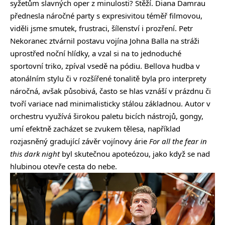
syžetům slavných oper z minulosti? Stěží. Diana Damrau
přednesla náročné party s expresivitou téměř filmovou,
viděli jsme smutek, frustraci, šílenství i prozření. Petr
Nekoranec ztvárnil postavu vojína Johna Balla na stráži
uprostřed noční hlídky, a vzal si na to jednoduché
sportovní triko, zpíval vsedě na pódiu. Bellova hudba v
atonálním stylu či v rozšířené tonalitě byla pro interprety
náročná, avšak působivá, často se hlas vznáší v prázdnu či
tvoří variace nad minimalisticky stálou základnou. Autor v
orchestru využívá širokou paletu bicích nástrojů, gongy,
umí efektně zacházet se zvukem tělesa, například
rozjasněný gradující závěr vojínovy árie
For all the fear in
this dark night
byl skutečnou apoteózou, jako když se nad
hlubinou otevře cesta do nebe.