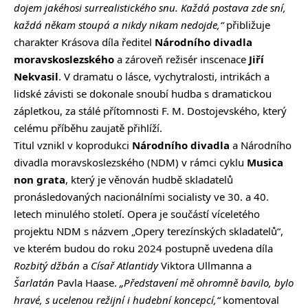
dojem jakéhosi surrealistického snu. Každá postava zde sní,
každá někam stoupá a nikdy nikam nedojde,“
přibližuje
charakter Krásova díla ředitel
Národního divadla
moravskoslezského
a zároveň režisér inscenace
Jiří
Nekvasil
. V dramatu o lásce, vychytralosti, intrikách a
lidské závisti se dokonale snoubí hudba s dramatickou
zápletkou, za stálé přítomnosti F. M. Dostojevského, který
celému příběhu zaujatě přihlíží.
Titul vznikl v koprodukci
Národního divadla
a Národního
divadla moravskoslezského (NDM) v rámci cyklu
Musica
non grata
, který je věnován hudbě skladatelů
pronásledovaných nacionálními socialisty ve 30. a 40.
letech minulého století. Opera je součástí víceletého
projektu NDM s názvem „Opery terezínských skladatelů“,
ve kterém budou do roku 2024 postupně uvedena díla
Rozbitý džbán
a
Císař Atlantidy
Viktora Ullmanna a
Šarlatán
Pavla Haase.
„Představení mě ohromně bavilo, bylo
hravé, s ucelenou režijní i hudební koncepcí,“
komentoval