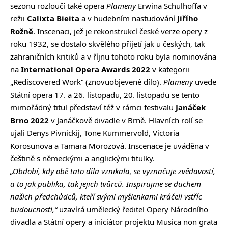
sezonu rozloučí také opera
Plameny
Erwina Schulhoffa v
režii
Calixta Bieita
a v hudebním nastudování
Jiřího
Rožně
. Inscenaci, jež je rekonstrukcí české verze opery z
roku 1932, se dostalo skvělého přijetí jak u českých, tak
zahraničních kritiků a v říjnu tohoto roku byla nominována
na
International Opera Awards 2022
v kategorii
„Rediscovered Work“ (znovuobjevené dílo).
Plameny
uvede
Státní opera 17. a 26. listopadu, 20. listopadu se tento
mimořádný titul představí též v rámci festivalu
Janáček
Brno 2022
v Janáčkově divadle v Brně. Hlavních rolí se
ujali Denys Pivnickij, Tone Kummervold, Victoria
Korosunova a Tamara Morozová. Inscenace je uváděna v
češtině s německými a anglickými titulky.
„Období, kdy obě tato díla vznikala, se vyznačuje zvědavostí,
a to jak publika, tak jejich tvůrců. Inspirujme se duchem
našich předchůdců, kteří svými myšlenkami kráčeli vstříc
budoucnosti,“
uzavírá umělecký ředitel Opery Národního
divadla a Státní opery a iniciátor projektu Musica non grata