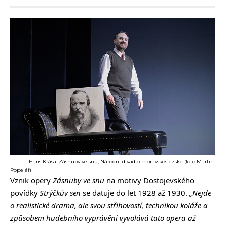
Hans Krása: Zásnuby ve snu, Národní divadlo moravskoslezské (foto Martin
Popelář)
Vznik opery
Zásnuby ve snu
na motivy Dostojevského
povídky
Strýčkův sen
se datuje do let 1928 až 1930.
„Nejde
o realistické drama, ale svou střihovostí, technikou koláže a
způsobem hudebního vyprávění vyvolává tato opera až