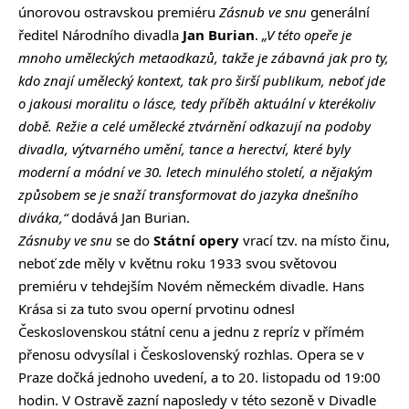
únorovou ostravskou premiéru
Zásnub ve snu
generální
ředitel Národního divadla
Jan Burian
.
„V této opeře je
mnoho uměleckých metaodkazů, takže je zábavná jak pro ty,
kdo znají umělecký kontext, tak pro širší publikum, neboť jde
o jakousi moralitu o lásce, tedy příběh aktuální v kterékoliv
době. Režie a celé umělecké ztvárnění odkazují na podoby
divadla, výtvarného umění, tance a herectví, které byly
moderní a módní ve 30. letech minulého století, a nějakým
způsobem se je snaží transformovat do jazyka dnešního
diváka,“
dodává Jan Burian.
Zásnuby ve snu
se do
Státní opery
vrací tzv. na místo činu,
neboť zde měly v květnu roku 1933 svou světovou
premiéru v tehdejším Novém německém divadle. Hans
Krása si za tuto svou operní prvotinu odnesl
Československou státní cenu a jednu z repríz v přímém
přenosu odvysílal i Československý rozhlas. Opera se v
Praze dočká jednoho uvedení, a to 20. listopadu od 19:00
hodin. V Ostravě zazní naposledy v této sezoně v Divadle