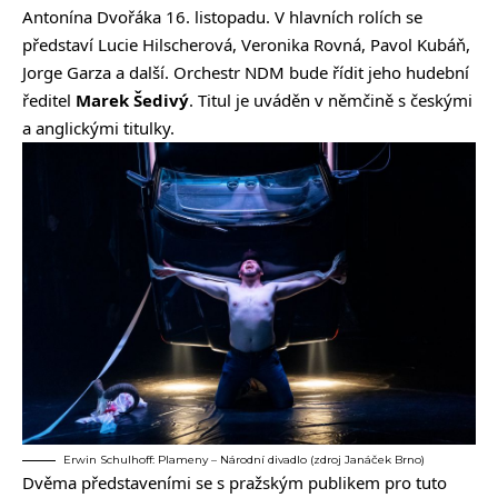
Antonína Dvořáka 16. listopadu. V hlavních rolích se
představí Lucie Hilscherová, Veronika Rovná, Pavol Kubáň,
Jorge Garza a další. Orchestr NDM bude řídit jeho hudební
ředitel
Marek Šedivý
. Titul je uváděn v němčině s českými
a anglickými titulky.
Erwin Schulhoff: Plameny – Národní divadlo (zdroj Janáček Brno)
Dvěma představeními se s pražským publikem pro tuto