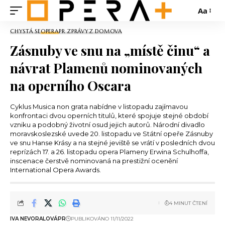
Aa
CHYSTÁ SE
OPERA
PR ZPRÁVY
Z DOMOVA
Zásnuby ve snu na „místě činu“ a
návrat Plamenů nominovaných
na operního Oscara
Cyklus Musica non grata nabídne v listopadu zajímavou
konfrontaci dvou operních titulů, které spojuje stejné období
vzniku a podobný životní osud jejich autorů. Národní divadlo
moravskoslezské uvede 20. listopadu ve Státní opeře Zásnuby
ve snu Hanse Krásy a na stejné jeviště se vrátí v posledních dvou
reprízách 17. a 26. listopadu opera Plameny Erwina Schulhoffa,
inscenace čerstvě nominovaná na prestižní ocenění
International Opera Awards.
4 MINUT ČTENÍ
IVA NEVORALOVÁ
PR
PUBLIKOVÁNO 11/11/2022