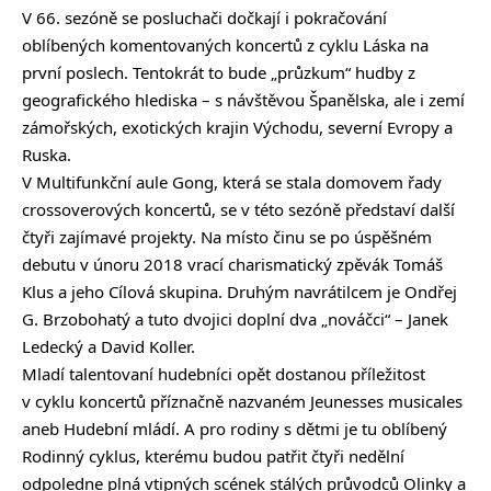
V 66. sezóně se posluchači dočkají i pokračování
oblíbených komentovaných koncertů z cyklu Láska na
první poslech. Tentokrát to bude „průzkum“ hudby z
geografického hlediska – s návštěvou Španělska, ale i zemí
zámořských, exotických krajin Východu, severní Evropy a
Ruska.
V Multifunkční aule Gong, která se stala domovem řady
crossoverových koncertů, se v této sezóně představí další
čtyři zajímavé projekty. Na místo činu se po úspěšném
debutu v únoru 2018 vrací charismatický zpěvák Tomáš
Klus a jeho Cílová skupina. Druhým navrátilcem je Ondřej
G. Brzobohatý a tuto dvojici doplní dva „nováčci“ – Janek
Ledecký a David Koller.
Mladí talentovaní hudebníci opět dostanou příležitost
v cyklu koncertů příznačně nazvaném Jeunesses musicales
aneb Hudební mládí. A pro rodiny s dětmi je tu oblíbený
Rodinný cyklus, kterému budou patřit čtyři nedělní
odpoledne plná vtipných scének stálých průvodců Olinky a