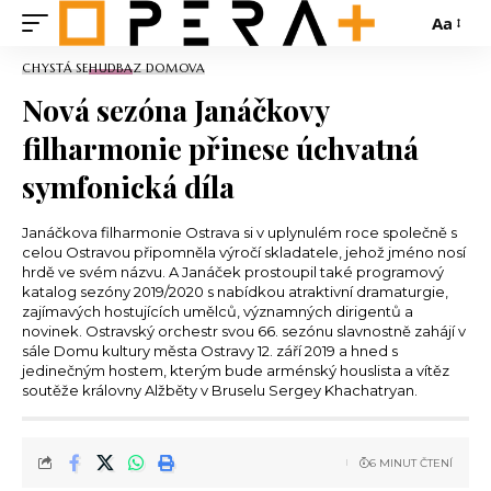
Aa
CHYSTÁ SE
HUDBA
Z DOMOVA
Nová sezóna Janáčkovy
filharmonie přinese úchvatná
symfonická díla
Janáčkova filharmonie Ostrava si v uplynulém roce společně s
celou Ostravou připomněla výročí skladatele, jehož jméno nosí
hrdě ve svém názvu. A Janáček prostoupil také programový
katalog sezóny 2019/2020 s nabídkou atraktivní dramaturgie,
zajímavých hostujících umělců, významných dirigentů a
novinek. Ostravský orchestr svou 66. sezónu slavnostně zahájí v
sále Domu kultury města Ostravy 12. září 2019 a hned s
jedinečným hostem, kterým bude arménský houslista a vítěz
soutěže královny Alžběty v Bruselu Sergey Khachatryan.
6 MINUT ČTENÍ