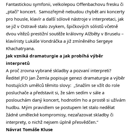
Fantastickou symfonii, velkolepou Offenbachovu fresku či
„ptačí“ koncert. Samozřejmě nebudou chybět ani koncerty
pro housle, klavír a další sólové nástroje v interpretaci, jak
se již v Ostravě stalo zvykem, špičkových sólistů včetně
dvou vítězů prestižní soutěže královny Alžběty v Bruselu –
klavíristy Lukáše Vondráčka a již zmíněného Sergeye
Khachatryana.
Jak vzniká dramaturgie
a jak probíhá výběr
interpretů
A proč zrovna vybrané skladby a pozvaní interpreti?
Ředitel JFO Jan Žemla popisuje genezi dramaturgie a výběr
hostujících umělců těmito slovy: „Snažím se vžít do role
posluchače a představit si, že sám sedím v sále a
poslouchám daný koncert, hodnotím ho a prostě si užívám
hudbu. Mým pravidlem se postupem let stalo nedělat
žádné umělecké kompromisy, nezařazovat skladby či
interprety, o nichž nejsem úplně přesvědčen.“
Návrat Tomáše Kluse