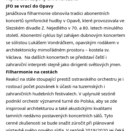
JFO se vrací do Opavy
Janáčkova filharmonie obnovila tradici abonentních
koncertů symfonické hudby v Opavě, které provozovala ve
Slezském divadle Z. Nejedlého v 70. a 80. letech minulého
století. Abonentní cyklus byl zahájen dubnovým koncertem
se sólistou Lukášem Vondráčkem, opavským rodákem v
architektonicky mimořádném prostoru – kostela sv.
Václava. Na dalších koncertech se představí čeští i
zahraniční interpreti stejně jako dirigenti světových jmen.
Filharmonie na cestách
Reakcí na stále stoupající prestiž ostravského orchestru je i
rostoucí počet pozvánek k účasti na tuzemských i
zahraničních hudebních festivalech. V uplynulé sezóně
podnikl orchestr významné turné do Polska, aby se zde
inspiroval architekturou a také akustickými kvalitami
tamních nedávno postavených koncertních sálů. Tyto
cenné zkušenosti se bude snažit zúročit při plánované
výstavbě svého nového sídla. V sezóně 2019/2020 jej čeká