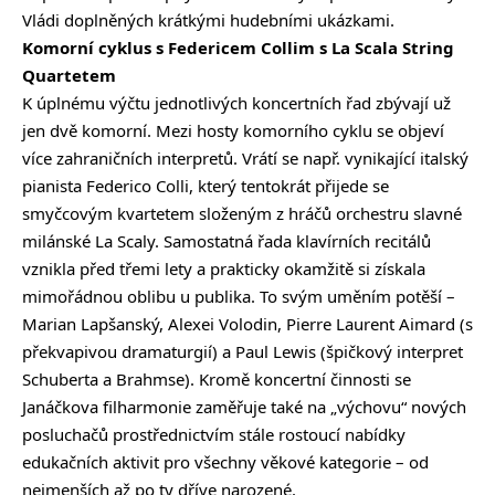
Vládi doplněných krátkými hudebními ukázkami.
Komorní cyklus s Federicem Collim s La Scala String
Quartetem
K úplnému výčtu jednotlivých koncertních řad zbývají už
jen dvě komorní. Mezi hosty komorního cyklu se objeví
více zahraničních interpretů. Vrátí se např. vynikající italský
pianista Federico Colli, který tentokrát přijede se
smyčcovým kvartetem složeným z hráčů orchestru slavné
milánské La Scaly. Samostatná řada klavírních recitálů
vznikla před třemi lety a prakticky okamžitě si získala
mimořádnou oblibu u publika. To svým uměním potěší –
Marian Lapšanský, Alexei Volodin, Pierre Laurent Aimard (s
překvapivou dramaturgií) a Paul Lewis (špičkový interpret
Schuberta a Brahmse). Kromě koncertní činnosti se
Janáčkova filharmonie zaměřuje také na „výchovu“ nových
posluchačů prostřednictvím stále rostoucí nabídky
edukačních aktivit pro všechny věkové kategorie – od
nejmenších až po ty dříve narozené.