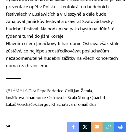
prezentace opět v Polsku – tentokrát na hudebních
festivalech v Lusławicích a v Cieszyně a dále bude
zahajovat Janáčkův festival a uzavírat Svatováclavský
hudební festival. Na podzim se pak chystá na důležité
týdenní turné do Jižní Koreje.
Hlavním cílem Janáčkovy filharmonie Ostrava však stále
zůstává, co nejlépe zprostředkovávat posluchačům
nezapomenutelné hudební zážitky na všech koncertech
doma i za hranicemi.
TÉMATA
Dita Pepe
Federico Colli
Jan Žemla
Janáčkova filharmonie Ostrava
La Scala String Quartet
Lukáš Vondráček
Sergey Khachatryan
Tomáš Klus