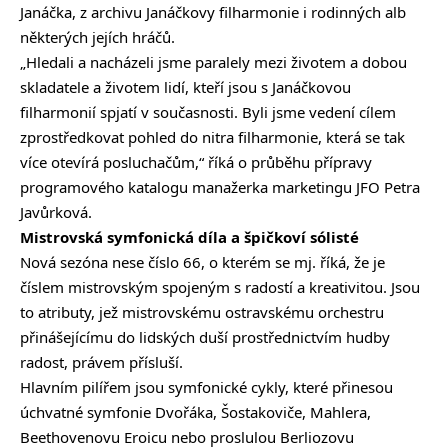
Janáčka, z archivu Janáčkovy filharmonie i rodinných alb
některých jejích hráčů.
„Hledali a nacházeli jsme paralely mezi životem a dobou
skladatele a životem lidí, kteří jsou s Janáčkovou
filharmonií spjatí v současnosti. Byli jsme vedení cílem
zprostředkovat pohled do nitra filharmonie, která se tak
více otevírá posluchačům,“ říká o průběhu přípravy
programového katalogu manažerka marketingu JFO Petra
Javůrková.
Mistrovská symfonická díla a špičkoví sólisté
Nová sezóna nese číslo 66, o kterém se mj. říká, že je
číslem mistrovským spojeným s radostí a kreativitou. Jsou
to atributy, jež mistrovskému ostravskému orchestru
přinášejícímu do lidských duší prostřednictvím hudby
radost, právem přísluší.
Hlavním pilířem jsou symfonické cykly, které přinesou
úchvatné symfonie Dvořáka, Šostakoviče, Mahlera,
Beethovenovu Eroicu nebo proslulou Berliozovu