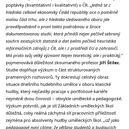
poptávky (kvantitativní i kvalitativní) v ČR.
„Jedná se z
hlediska celkové ekonomiky České republiky sice o poměrně
malou část trhu, ale z hlediska sledovaného oboru jde
pravděpodobně o první takto podrobnou a široce
dokumentovanou studii, která přináší nejen pečlivě sebraný
souhrn existujících statistik a dat (velmi pečlivá heuristika
informačních zdrojů) z ČR, ale i z prostředí EU a zahraničí.
Má proto svůj velký význam! Nejen teoretický, ale i praktický,“
pojmenovává důležitost zkoumaného profesor
Jiří Štilec
.
Studie doplňuje výzkum o část strukturovaných
pramenných rozhovorů. Ty dokreslují celistvý obraz
situace dnešního hudebního umělce v oboru klasické
hudby, který nejčastěji pracuje v portfoliové kariéře
nejméně dvou činností – obvykle umělecké a pedagogické.
Výzkum potvrdil, jak je síť Základních uměleckých škol
důležitá, coby reálná záchytná síť pracovních příležitostí
zejména pro absolventy hudby uměleckých škol.
„Už jako
pedagogové nyní cítíme, že většina studentů a budoucích