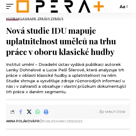
Aa
HUDBA
KLASIKA
PR ZPRÁVY
ZPRÁVY
Nová studie IDU mapuje
uplatnitelnost umělců na trhu
práce v oboru klasické hudby
Institut umění – Divadelní ústav vydává publikaci autorek
Lenky Dohnalové a Lucie Pešl Šilerové, která analyzuje trh
práce v oblasti klasické hudby a uplatnitelnost na něm.
Studie shrnuje a vysvětluje zdroje různorodých informací u
nás i v zahraničí a obsahuje i vlastní průzkum dokumentující
trh práce v daném segmentu.
2 MINUT ČTENÍ
ANNA POLÁKOVÁ
PR
PUBLIKOVÁNO 23/02/2023