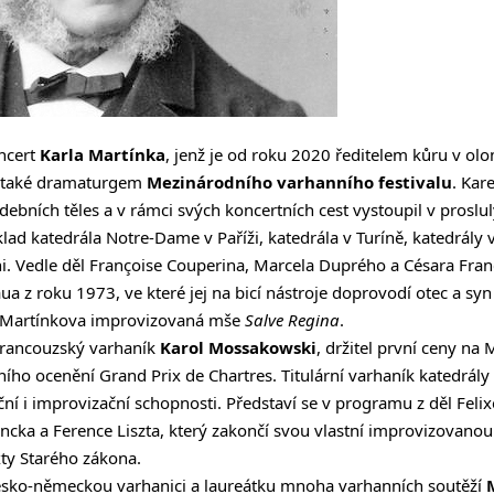
oncert
Karla Martínka
, jenž je od roku 2020 ředitelem kůru v ol
1 také dramaturgem
Mezinárodního varhanního festivalu
. Kar
bních těles a v rámci svých koncertních cest vystoupil v proslu
lad katedrála Notre-Dame v Paříži, katedrála v Turíně, katedrály 
i. Vedle děl Françoise Couperina, Marcela Duprého a Césara Fran
ua z roku 1973, ve které jej na bicí nástroje doprovodí otec a sy
á Martínkova improvizovaná mše
Salve Regina
.
-francouzský varhaník
Karol Mossakowski
, držitel první ceny na
ního ocenění Grand Prix de Chartres. Titulární varhaník katedrály 
ační i improvizační schopnosti. Představí se v programu z děl Fel
ncka a Ference Liszta, který zakončí svou vlastní improvizovano
xty Starého zákona.
česko-německou varhanici a laureátku mnoha varhanních soutěží