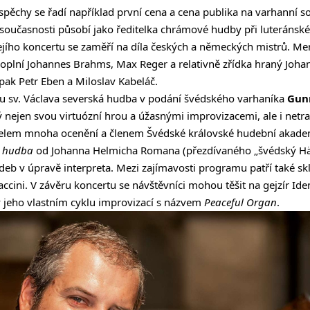
 úspěchy se řadí například první cena a cena publika na varhanní 
současnosti působí jako ředitelka chrámové hudby při luteránské
jího koncertu se zaměří na díla českých a německých mistrů. M
oplní Johannes Brahms, Max Reger a relativně zřídka hraný Johan
pak Petr Eben a Miloslav Kabeláč.
álu sv. Václava severská hudba v podání švédského varhaníka
Gun
 nejen svou virtuózní hrou a úžasnými improvizacemi, ale i netr
itelem mnoha ocenění a členem Švédské královské hudební akadem
a hudba
od Johanna Helmicha Romana (přezdívaného „švédský Hä
deb v úpravě interpreta. Mezi zajímavosti programu patří také sk
accini. V závěru koncertu se návštěvníci mohou těšit na gejzír I
 jeho vlastním cyklu improvizací s názvem
Peaceful Organ
.