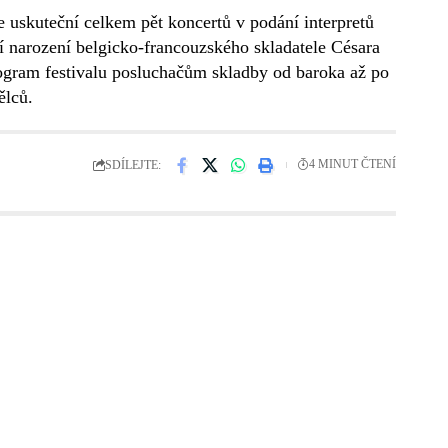
e uskuteční celkem pět koncertů v podání interpretů
 narození belgicko-francouzského skladatele Césara
rogram festivalu posluchačům skladby od baroka až po
ělců.
SDÍLEJTE:
4 MINUT ČTENÍ