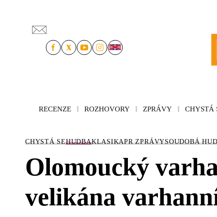
RECENZE
ROZHOVORY
ZPRÁVY
CHYSTÁ 
CHYSTÁ SE
HUDBA
KLASIKA
PR ZPRÁVY
SOUDOBÁ HU
Olomoucký varhann
velikána varhann