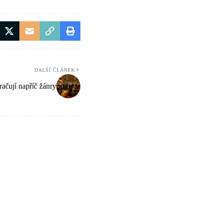
DALŠÍ ČLÁNEK
račují napříč žánry