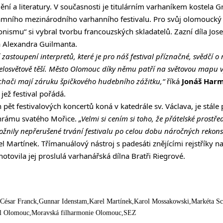
í a literatury. V současnosti je titulárním varhaníkem kostela G
mního mezinárodního varhanního festivalu. Pro svůj olomoucký 
nismu“ si vybral tvorbu francouzských skladatelů. Zazní díla Jos
a Alexandra Guilmanta.
zastoupení interpretů, které je pro náš festival příznačné, svědčí o
celosvětově těší. Město Olomouc díky němu patří na světovou mapu
hači mají záruku špičkového hudebního zážitku,“
říká
Jonáš Har
, jež festival pořádá.
ět festivalových koncertů koná v katedrále sv. Václava, je stále 
hrámu svatého Mořice.
„Velmi si cením si toho, že přátelské prost
nily nepřerušené trvání festivalu po celou dobu náročných rekons
l Martínek. Třímanuálový nástroj s padesáti znějícími rejstříky n
otovila jej proslulá varhanářská dílna Bratři Riegrové.
César Franck
Gunnar Idenstam
Karel Martínek
Karol Mossakowski
Markéta Sc
al Olomouc
Moravská filharmonie Olomouc
SEZ