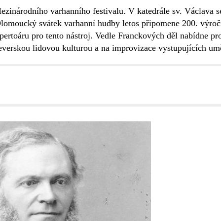
ezinárodního varhanního festivalu. V katedrále sv. Václava s
omoucký svátek varhanní hudby letos připomene 200. výročí
pertoáru pro tento nástroj. Vedle Franckových děl nabídne p
everskou lidovou kulturou a na improvizace vystupujících um