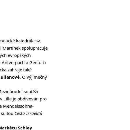
omoucké katedrále sv.
el Martínek spolupracuje
lých evropských
v Antverpách a Gentu či
cka zahraje také
n
Bilanové
. O výjimečný
 Mezinárodní soutěži
v Lille je obdivován pro
ixe Mendelssohna-
u suitou
Cesta Izraelitů
Markétu Schley