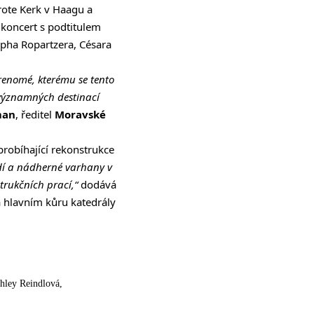
rote Kerk v Haagu a
koncert s podtitulem
epha Ropartzera, Césara
 renomé, kterému se tento
 významných destinací
man
, ředitel
Moravské
probíhající rekonstrukce
ředí a nádherné varhany v
trukčních prací,“
dodává
a hlavním kůru katedrály
hley Reindlová