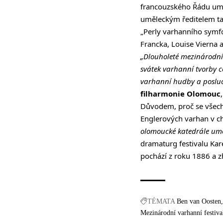
francouzského Řádu uměn
uměleckým ředitelem ta
„Perly varhanního symfo
Francka, Louise Vierna 
„Dlouholeté mezinárodní 
svátek varhanní tvorby 
varhanní hudby a posluc
filharmonie Olomouc
Důvodem, proč se všech p
Englerových varhan v c
olomoucké katedrále umož
dramaturg festivalu Kare
pochází z roku 1886 a zh
TÉMATA
Ben van Oosten
Mezinárodní varhanní festiv