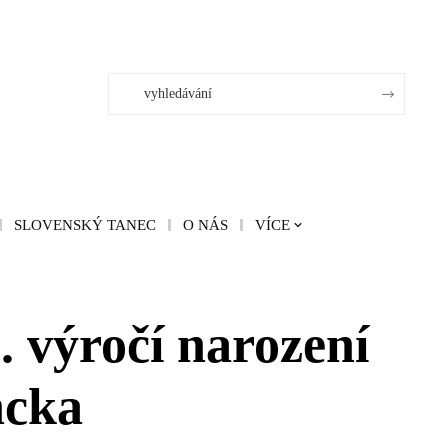
SLOVENSKÝ TANEC
O NÁS
VÍCE
. výročí narození
ncka