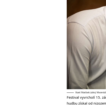
Karel Martínek (zdroj Moravsk
Festival vyvrcholí 15. 
hudbu získal od nizoze