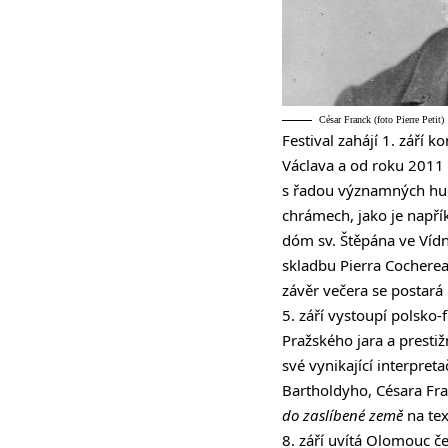
César Franck (foto Pierre Petit)
Festival zahájí 1. září k
Václava a od roku 201
s řadou významných hude
chrámech, jako je napřík
dóm sv. Štěpána ve Vídn
skladbu Pierra Cocherea
závěr večera se postar
5. září vystoupí polsko
Pražského jara a prestiž
své vynikající interpret
Bartholdyho, Césara Fra
do zaslíbené země
na te
8. září uvítá Olomouc 