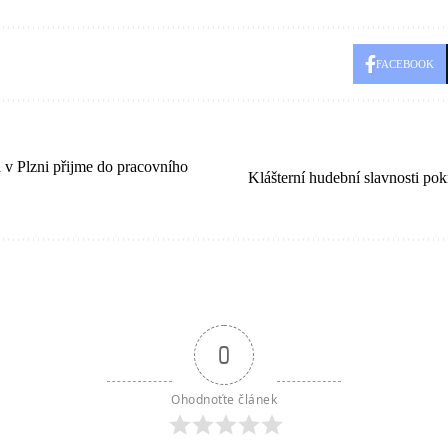
FACEBOOK
a v Plzni přijme do pracovního
Klášterní hudební slavnosti pok
0
Ohodnoťte článek