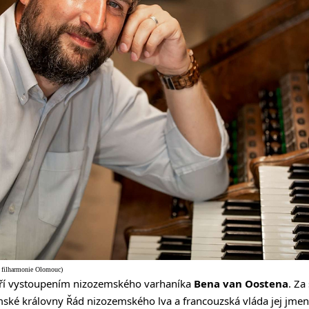
á filharmonie Olomouc)
září vystoupením nizozemského varhaníka
Bena van Oostena
. Za
mské královny Řád nizozemského lva a francouzská vláda jej jme