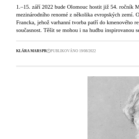
1.–15. září 2022 bude Olomouc hostit již 54. ročník M
mezinárodního renomé z několika evropských zemí. Ol
Francka, jehož varhanní tvorba patří do kmenového re
současnost. Těšit se mohou i na hudbu inspirovanou s
KLÁRA MARS
PR
PUBLIKOVÁNO 19/08/2022