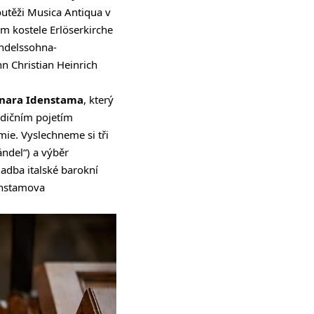
soutěži Musica Antiqua v
m kostele Erlöserkirche
endelssohna-
n Christian Heinrich
nara Idenstama
, který
adičním pojetím
ie. Vyslechneme si tři
ndel“) a výběr
ladba italské barokní
denstamova