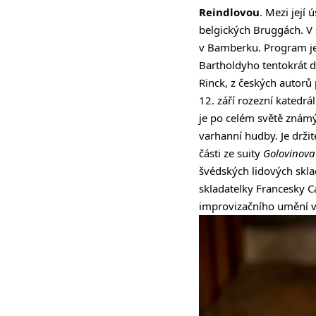
Reindlovou
. Mezi její
belgických Bruggách. V 
v Bamberku. Program je
Bartholdyho tentokrát d
Rinck, z českých autorů 
12. září rozezní katedr
je po celém světě známý
varhanní hudby. Je drž
části ze suity
Golovinov
švédských lidových skla
skladatelky Francesky C
improvizačního umění v