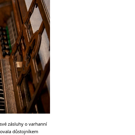
 své zásluhy o varhanní
novala důstojníkem