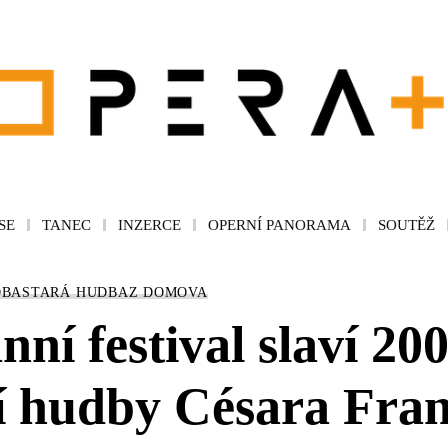
SE
TANEC
INZERCE
OPERNÍ PANORAMA
SOUTĚŽ
DBA
STARÁ HUDBA
Z DOMOVA
í festival slaví 200
í hudby Césara Fra