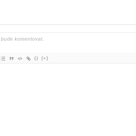
{}
[+]