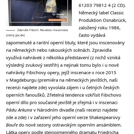
61203 79812 4 (2 CD).
Německý label Classic
Produktion Osnabrück,
založený roku 1986,
Zdeněk Fibich: Nevěsta messinská
často vydává
(zdroj jpc.de)
zapomenuté a raritní operní tituly, které jsou inscenovány
na německých nebo rakouských scénách. Zpravidla
využívá nahrávek z několika představení (z nichž vzniká
výsledný zvukový sestřih) a nejinak tomu bylo i u nové
nahrávky Fibichovy opery, jejíž inscenace v roce 2015
v Magdeburgu (premiéra na německých jevištích, naši
recenzi najdete
zde
) vyvolala zájem i u četných českých
operních fanoušků. Zřetelná tendence vzkřísit Fibichovo
operní dílo pro současné jeviště je zřejmá i v inscenaci
Pádu Arkuna
v Národním divadle (naši recenzi najdete
zde
a
zde
) i v zařazení jeho operní verze Shakespearovy
Bouře
do nové sezony ostravským operním ansámblem.
Látka opery podle stejnojmenného dramatu Friedricha