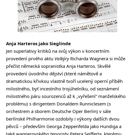
Anja Harteros jako Sieglinde
Jen superlativy kritiků na svůj výkon v koncertním
provedení prvého aktu
Valkýry
Richarda Wagnera si může
přečíst německá sopranistka Anja Harteros. Skvělé
provedení úvodního dějství (které námětově a
dramatickou křivkou vlastně tvoří ucelený operní příběh
milostného, byť incestního trojúhelníku, od seznámení
milostného páru sourozenců až k „vyřešení“ manželského
problému) s dirigentem Donaldem Runniclesem (s
orchestrem a sborem Deutsche Oper Berlin) v sále
berlínské Philharmonie ozdobily i výkony dalších dvou
pěvců – především Georga Zeppenfelda jako Hundiga a
také wagnerovského tenoristy Petera Seifferta, kterému