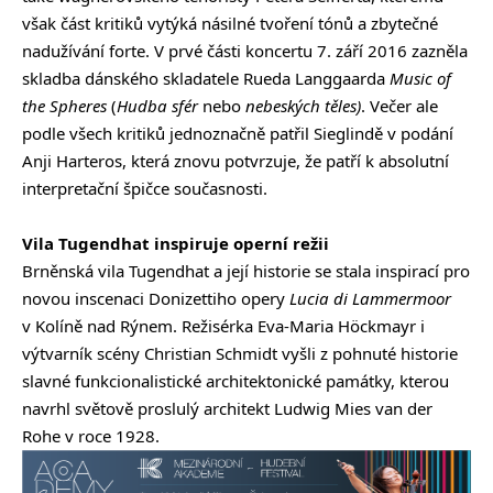
však část kritiků vytýká násilné tvoření tónů a zbytečné
nadužívání forte. V prvé části koncertu 7. září 2016 zazněla
skladba dánského skladatele Rueda Langgaarda
Music of
the Spheres
(
Hudba sfér
nebo
nebeských těles)
. Večer ale
podle všech kritiků jednoznačně patřil Sieglindě v podání
Anji Harteros, která znovu potvrzuje, že patří k absolutní
interpretační špičce současnosti.
Vila Tugendhat inspiruje operní režii
Brněnská vila Tugendhat a její historie se stala inspirací pro
novou inscenaci Donizettiho opery
Lucia di
Lammermoor
v Kolíně nad Rýnem. Režisérka Eva-Maria Höckmayr i
výtvarník scény Christian Schmidt vyšli z pohnuté historie
slavné funkcionalistické architektonické památky, kterou
navrhl světově proslulý architekt Ludwig Mies van der
Rohe v roce 1928.