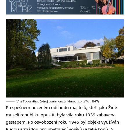
Vila Tugendhat (zdroj commons.wikimedia.org/Petr1987)
Po spěšném nuceném odchodu majitelů, kteří jako Židé
museli republiku opustit, byla vila roku 1939 zabavena
gestapem. Po osvobození roku 1945 byl objekt využíván
Rudou armádou pro ubytování vojáků (a také koní). A