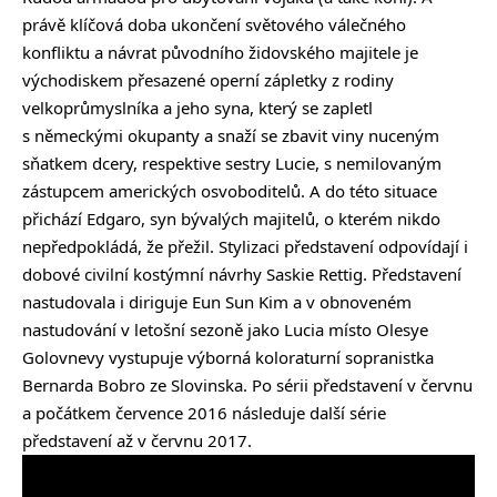
právě klíčová doba ukončení světového válečného
konfliktu a návrat původního židovského majitele je
východiskem přesazené operní zápletky z rodiny
velkoprůmyslníka a jeho syna, který se zapletl
s německými okupanty a snaží se zbavit viny nuceným
sňatkem dcery, respektive sestry Lucie, s nemilovaným
zástupcem amerických osvoboditelů. A do této situace
přichází Edgaro, syn bývalých majitelů, o kterém nikdo
nepředpokládá, že přežil. Stylizaci představení odpovídají i
dobové civilní kostýmní návrhy Saskie Rettig. Představení
nastudovala i diriguje Eun Sun Kim a v obnoveném
nastudování v letošní sezoně jako Lucia místo Olesye
Golovnevy vystupuje výborná koloraturní sopranistka
Bernarda Bobro ze Slovinska. Po sérii představení v červnu
a počátkem července 2016 následuje další série
představení až v červnu 2017.