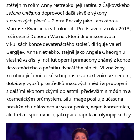
stěžejním rolím Anny Netrebko. Její Taťánu z Čajkovského
Evžena Oněgina
doprovodí další skvělé výkony
slovanských pěvců – Piotra Beczały jako Lenského a
Mariusze Kwiecieńa v titulní roli. Představení z roku 2013,
režírované Deborah Warner, která dílo inscenovala
v kulisách konce devatenáctého století, diriguje Valerij
Gergijev. Anna Netrebko, stejně jako Angela Gheorghiu,
vlastně vzkřísily institut operní primadony známý z konce
devatenáctého a počátku dvacátého století. Vlivné ženy,
kombinující umělecké schopnosti s atraktivním vzhledem,
dokázaly využít prostředků masových médií a propojení
s dalšími ekonomickými oblastmi, především s módním a
kosmetickým průmyslem. Sílu image posiluje účast na
prestižních událostech a vystoupeních, nejen koncertních,
ale třeba i sportovních, jako jsou například olympijské hry.