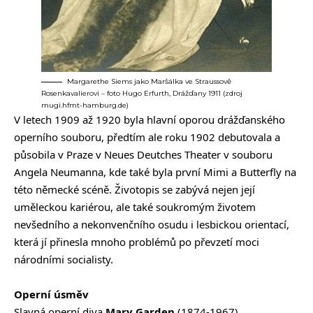
Margarethe Siems jako Maršálka ve Straussově
Rosenkavalierovi – foto Hugo Erfurth, Drážďany 1911 (zdroj
mugi.hfmt-hamburg.de)
V letech 1909 až 1920 byla hlavní oporou drážďanského
operního souboru, předtím ale roku 1902 debutovala a
působila v Praze v Neues Deutches Theater v souboru
Angela Neumanna, kde také byla první Mimi a Butterfly na
této německé scéně. Životopis se zabývá nejen její
uměleckou kariérou, ale také soukromým životem
nevšedního a nekonvenčního osudu i lesbickou orientací,
která jí přinesla mnoho problémů po převzetí moci
národními socialisty.
Operní úsměv
Slavná operní diva
Mary Garden
(1874-1967),