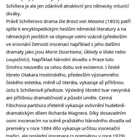
Schillera je ale jen zdánlivě atraktivní pro německy mluvící
diváky.
Právě Schillerovo drama
Die Braut von Messina
(1803) patří
spíše k encyklopedickým heslům německé literatury a na
německých jevištích se objevuje velmi vzácně (především
ve srovnání četnosti inscenací například s jeho dalšími
dramaty jako jsou
Marie Stuartovna
,
Úklady a láska
nebo
Loupežníci
). Například Národní divadlo v Praze tuto
činohru neuvedlo za celou dobu své existence. I české
libreto Otakara Hostinského, především významného
českého estetika, méně už literáta, vykazuje až přílišnou
úctu k Schillerově předloze. Výsledný libretní tvar nevyniká
ani přílišnou dramatičností a působí uměle. Cenná
Fibichova partitura zřetelně vykazuje ovlivnění hudebně-
dramatickým dílem Richarda Wagnera. Díky dosavadním
osmi inscenacím na scéně pražského Národního divadla od
premiéry v roce 1884 dílo vykazuje určitou inscenační
tradici, ale poslední inscenace (s premiérou v roce 1979)