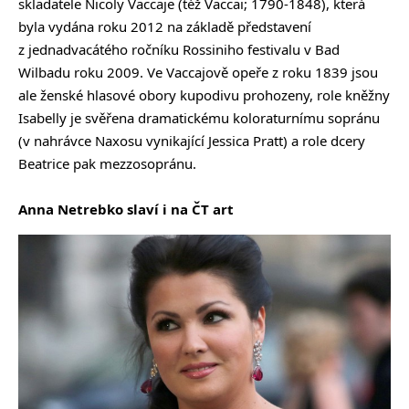
skladatele Nicoly Vaccaje (též Vaccai; 1790-1848), která
byla vydána roku 2012 na základě představení
z jednadvacátého ročníku Rossiniho festivalu v Bad
Wilbadu roku 2009. Ve Vaccajově opeře z roku 1839 jsou
ale ženské hlasové obory kupodivu prohozeny, role kněžny
Isabelly je svěřena dramatickému koloraturnímu sopránu
(v nahrávce Naxosu vynikající Jessica Pratt) a role dcery
Beatrice pak mezzosopránu.
Anna Netrebko slaví i na ČT art