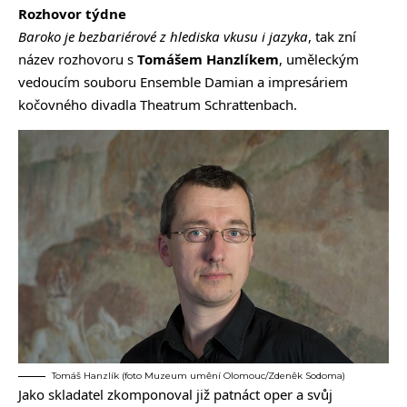
Rozhovor týdne
Baroko je bezbariérové z hlediska vkusu i jazyka
, tak zní
název rozhovoru s
Tomášem Hanzlíkem
, uměleckým
vedoucím souboru Ensemble Damian a impresáriem
kočovného divadla Theatrum Schrattenbach.
Tomáš Hanzlík (foto Muzeum umění Olomouc/Zdeněk Sodoma)
Jako skladatel zkomponoval již patnáct oper a svůj