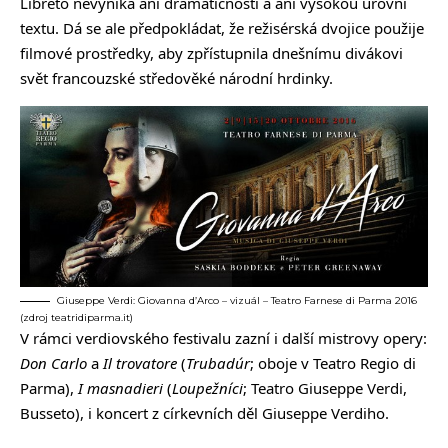
Libreto nevyniká ani dramatičností a ani vysokou úrovní
textu. Dá se ale předpokládat, že režisérská dvojice použije
filmové prostředky, aby zpřístupnila dnešnímu divákovi
svět francouzské středověké národní hrdinky.
Giuseppe Verdi: Giovanna d’Arco – vizuál – Teatro Farnese di Parma 2016
(zdroj teatridiparma.it)
V rámci verdiovského festivalu zazní i další mistrovy opery:
Don Carlo
a
Il trovatore
(
Trubadúr
; oboje v Teatro Regio di
Parma),
I masnadieri
(
Loupežníci
; Teatro Giuseppe Verdi,
Busseto), i koncert z církevních děl Giuseppe Verdiho.