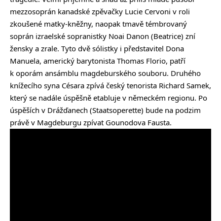
mezzosoprán kanadské zpěvačky Lucie Cervoni v roli
zkoušené matky-kněžny, naopak tmavě témbrovaný
soprán izraelské sopranistky Noai Danon (Beatrice) zní
žensky a zrale. Tyto dvě sólistky i představitel Dona
Manuela, americký barytonista Thomas Florio, patří
k oporám ansámblu magdeburského souboru. Druhého
knížecího syna Césara zpívá český tenorista Richard Samek,
který se nadále úspěšně etabluje v německém regionu. Po
úspěších v Drážďanech (Staatsoperette) bude na podzim
právě v Magdeburgu zpívat Gounodova Fausta.