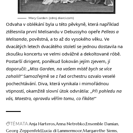
Mary Garden (zdroj diarci.com)
Odvaha v oblékání byla u této pěvkyně, která například
ztělesnila první Melisandu v Debussyho opeře
Pelleas a
Melisanda
, pověstná, a to až do vysokého věku. Ve
dvacátých letech dvacátého století se jednou dostavila na
zkoušku koncertu ve velmi odvážné a dekoltované róbě.
Postarší dirigent, poněkud šokován jejím zjevem, jí
doporučil:
„Miss Garden, na vašem místě bych se více
zahalil!“
Samozřejmě se z řad orchestru ozvalo veselé
pochechtávání. Diva, která vynikala i mimořádnou
vtipností, okamžitě slovní útok odvrátila: „
Při pohledu na
vás, Maestro, opravdu věřím tomu, co říkáte!“
TÉMATA
Anja Harteros
Anna Netrebko
Ensemble Damian
Georg Zeppenfeld
Lucia di Lammermoor
Margarethe Siems