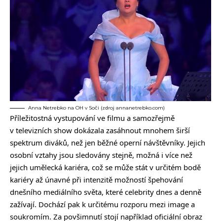
Anna Netrebko na OH v Soči (zdroj annanetrebko.com)
Příležitostná vystupování ve filmu a samozřejmě
v televizních show dokázala zasáhnout mnohem širší
spektrum diváků, než jen běžné operní návštěvníky. Jejich
osobní vztahy jsou sledovány stejně, možná i více než
jejich umělecká kariéra, což se může stát v určitém bodě
kariéry až únavné při intenzitě možností špehování
dnešního mediálního světa, které celebrity dnes a denně
zažívají. Dochází pak k určitému rozporu mezi image a
soukromím. Za povšimnutí stojí například oficiální obraz