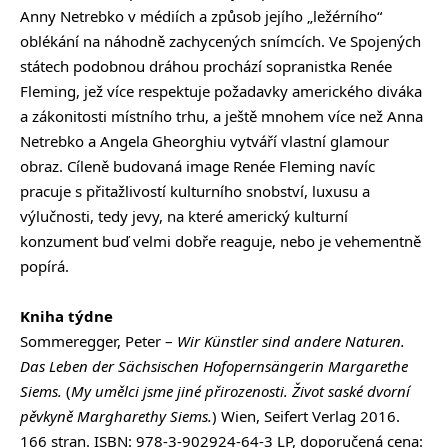
Anny Netrebko v médiích a způsob jejího „ležérního“
oblékání na náhodně zachycených snímcích. Ve Spojených
státech podobnou dráhou prochází sopranistka Renée
Fleming, jež více respektuje požadavky amerického diváka
a zákonitosti místního trhu, a ještě mnohem více než Anna
Netrebko a Angela Gheorghiu vytváří vlastní glamour
obraz. Cíleně budovaná image Renée Fleming navíc
pracuje s přitažlivostí kulturního snobství, luxusu a
výlučnosti, tedy jevy, na které americký kulturní
konzument buď velmi dobře reaguje, nebo je vehementně
popírá.
Kniha týdne
Sommeregger, Peter –
Wir Künstler sind andere Naturen.
Das Leben der Sächsischen Hofopernsängerin Margarethe
Siems.
(
My umělci jsme jiné přirozenosti. Život saské dvorní
pěvkyně Margharethy Siems.
) Wien, Seifert Verlag 2016.
166 stran. ISBN: 978-3-902924-64-3 LP, doporučená cena: