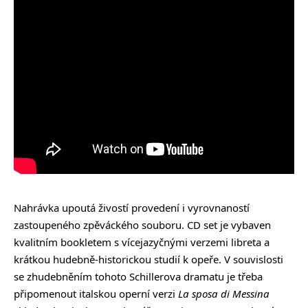
Nahrávka upoutá živostí provedení i vyrovnaností
zastoupeného zpěváckého souboru. CD set je vybaven
kvalitním bookletem s vícejazyčnými verzemi libreta a
krátkou hudebně-historickou studií k opeře. V souvislosti
se zhudebněním tohoto Schillerova dramatu je třeba
připomenout italskou operní verzi
La sposa di Messina