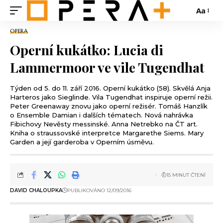
Aa
OPERA
Operní kukátko: Lucia di
Lammermoor ve vile Tugendhat
Týden od 5. do 11. září 2016. Operní kukátko (58). Skvělá Anja
Harteros jako Sieglinde. Vila Tugendhat inspiruje operní režii.
Peter Greenaway znovu jako operní režisér. Tomáš Hanzlík
o Ensemble Damian i dalších tématech. Nová nahrávka
Fibichovy Nevěsty messinské. Anna Netrebko na ČT art.
Kniha o straussovské interpretce Margarethe Siems. Mary
Garden a její garderoba v Operním úsměvu.
15 MINUT ČTENÍ
DAVID CHALOUPKA
PUBLIKOVÁNO 12/09/2016