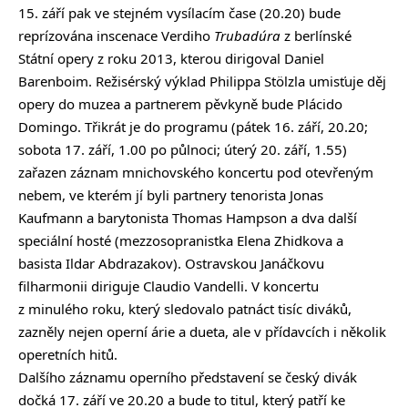
15. září pak ve stejném vysílacím čase (20.20) bude
reprízována inscenace Verdiho
Trubadúra
z berlínské
Státní opery z roku 2013, kterou dirigoval Daniel
Barenboim. Režisérský výklad Philippa Stölzla umisťuje děj
opery do muzea a partnerem pěvkyně bude Plácido
Domingo. Třikrát je do programu (pátek 16. září, 20.20;
sobota 17. září, 1.00 po půlnoci; úterý 20. září, 1.55)
zařazen záznam mnichovského koncertu pod otevřeným
nebem, ve kterém jí byli partnery tenorista Jonas
Kaufmann a barytonista Thomas Hampson a dva další
speciální hosté (mezzosopranistka Elena Zhidkova a
basista Ildar Abdrazakov). Ostravskou Janáčkovu
filharmonii diriguje Claudio Vandelli. V koncertu
z minulého roku, který sledovalo patnáct tisíc diváků,
zazněly nejen operní árie a dueta, ale v přídavcích i několik
operetních hitů.
Dalšího záznamu operního představení se český divák
dočká 17. září ve 20.20 a bude to titul, který patří ke