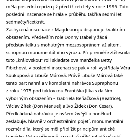
měla poslední reprízu již před třiceti lety v roce 1986. Tato
poslední inscenace se hrála v průběhu takřka sedmi let
sedmačtyřicetkrát.
Zachycená inscenace z Magdeburgu disponuje kvalitním
obsazením. Především role Donny Isabelly žádá
představitelku s mohutným mezzosopránem až altem,
schopnou monumentálního výrazu. Při premiéře ztělesnila
tuto „královskou“ roli skladatelova manželka Betty
Fibichová, v poslední inscenaci se pak v roli vystřídaly Věra
Soukupová a Libuše Márová. Právě Libuše Márová také
tento part nahrála v kompletní nahrávce Supraphonu
z roku 1975 pod taktovkou Františka Jílka s dalším
výborným obsazením – Gabriela Beňačková (Beatrice),
Václav Zítek (Don Manuel) a Ivo Žídek (Don Cesar).
Předkládaná nahrávka je ovšem živější a poněkud
zeslabuje, hlavně v orchestrálním pojetí, monumentální
rozměr díla, který se měl přiblížit principům antické
tragédie. Velmi příjemně a snad až příliš mladě působí