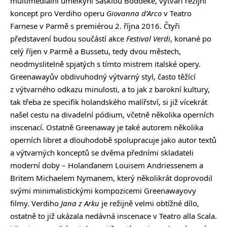
multimediální umělkyní Saskiou Boddeke, vytváří režijní
koncept pro Verdiho operu
Giovanna d’Arco
v Teatro
Farnese v Parmě s premiérou 2. října 2016. Čtyři
představení budou součástí akce
Festival Verdi
, konané po
celý říjen v Parmě a Bussetu, tedy dvou městech,
neodmyslitelně spjatých s tímto mistrem italské opery.
Greenawayův obdivuhodný výtvarný styl, často těžící
z výtvarného odkazu minulosti, a to jak z barokní kultury,
tak třeba ze specifik holandského malířství, si již vícekrát
našel cestu na divadelní pódium, včetně několika operních
inscenací. Ostatně Greenaway je také autorem několika
operních libret a dlouhodobě spolupracuje jako autor textů
a výtvarných konceptů se dvěma předními skladateli
moderní doby – Holanďanem Louisem Andriessenem a
Britem Michaelem Nymanem, který několikrát doprovodil
svými minimalistickými kompozicemi Greenawayovy
filmy. Verdiho
Jana z Arku
je režijně velmi obtížné dílo,
ostatně to již ukázala nedávná inscenace v Teatro alla Scala.