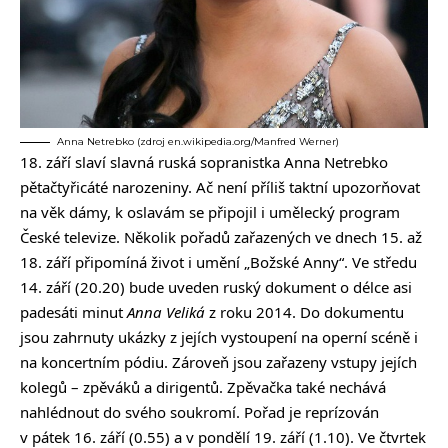
Anna Netrebko (zdroj en.wikipedia.org/Manfred Werner)
18. září slaví slavná ruská sopranistka Anna Netrebko
pětačtyřicáté narozeniny. Ač není příliš taktní upozorňovat
na věk dámy, k oslavám se připojil i umělecký program
České televize. Několik pořadů zařazených ve dnech 15. až
18. září připomíná život i umění „Božské Anny“. Ve středu
14. září (20.20) bude uveden ruský dokument o délce asi
padesáti minut
Anna Veliká
z roku 2014. Do dokumentu
jsou zahrnuty ukázky z jejích vystoupení na operní scéně i
na koncertním pódiu. Zároveň jsou zařazeny vstupy jejích
kolegů – zpěváků a dirigentů. Zpěvačka také nechává
nahlédnout do svého soukromí. Pořad je reprízován
v pátek 16. září (0.55) a v pondělí 19. září (1.10). Ve čtvrtek