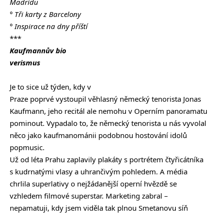
Madridu
° Tři karty z Barcelony
° Inspirace na dny příští
***
Kaufmannův bio
verismus
Je to sice už týden, kdy v
Praze poprvé vystoupil věhlasný německý tenorista Jonas
Kaufmann, jeho recitál ale nemohu v Operním panoramatu
pominout. Vypadalo to, že německý tenorista u nás vyvolal
něco jako kaufmanománii podobnou hostování idolů
popmusic.
Už od léta Prahu zaplavily plakáty s portrétem čtyřicátníka
s kudrnatými vlasy a uhrančivým pohledem. A média
chrlila superlativy o nejžádanější operní hvězdě se
vzhledem filmové superstar. Marketing zabral –
nepamatuji, kdy jsem viděla tak plnou Smetanovu síň