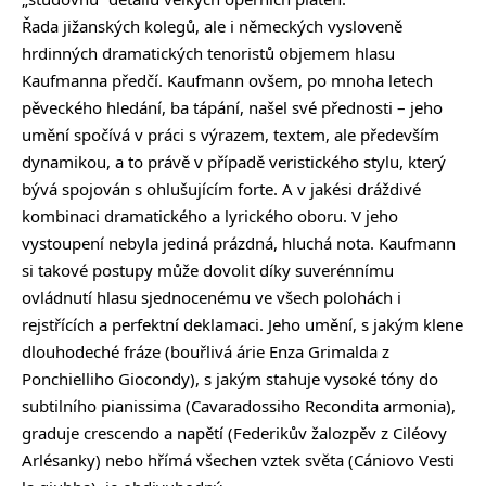
Řada jižanských kolegů, ale i německých vysloveně
hrdinných dramatických tenoristů objemem hlasu
Kaufmanna předčí. Kaufmann ovšem, po mnoha letech
pěveckého hledání, ba tápání, našel své přednosti – jeho
umění spočívá v práci s výrazem, textem, ale především
dynamikou, a to právě v případě veristického stylu, který
bývá spojován s ohlušujícím forte. A v jakési dráždivé
kombinaci dramatického a lyrického oboru. V jeho
vystoupení nebyla jediná prázdná, hluchá nota. Kaufmann
si takové postupy může dovolit díky suverénnímu
ovládnutí hlasu sjednocenému ve všech polohách i
rejstřících a perfektní deklamaci. Jeho umění, s jakým klene
dlouhodeché fráze (bouřlivá árie Enza Grimalda z
Ponchielliho Giocondy), s jakým stahuje vysoké tóny do
subtilního pianissima (Cavaradossiho Recondita armonia),
graduje crescendo a napětí (Federikův žalozpěv z Ciléovy
Arlésanky) nebo hřímá všechen vztek světa (Cániovo Vesti