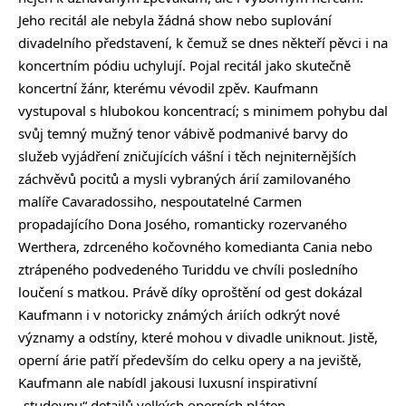
Jeho recitál ale nebyla žádná show nebo suplování
divadelního představení, k čemuž se dnes někteří pěvci i na
koncertním pódiu uchylují. Pojal recitál jako skutečně
koncertní žánr, kterému vévodil zpěv. Kaufmann
vystupoval s hlubokou koncentrací; s minimem pohybu dal
svůj temný mužný tenor vábivě podmanivé barvy do
služeb vyjádření zničujících vášní i těch nejniternějších
záchvěvů pocitů a mysli vybraných árií zamilovaného
malíře Cavaradossiho, nespoutatelné Carmen
propadajícího Dona Josého, romanticky rozervaného
Werthera, zdrceného kočovného komedianta Cania nebo
ztrápeného podvedeného Turiddu ve chvíli posledního
loučení s matkou. Právě díky oproštění od gest dokázal
Kaufmann i v notoricky známých áriích odkrýt nové
významy a odstíny, které mohou v divadle uniknout. Jistě,
operní árie patří především do celku opery a na jeviště,
Kaufmann ale nabídl jakousi luxusní inspirativní
„studovnu“ detailů velkých operních pláten.