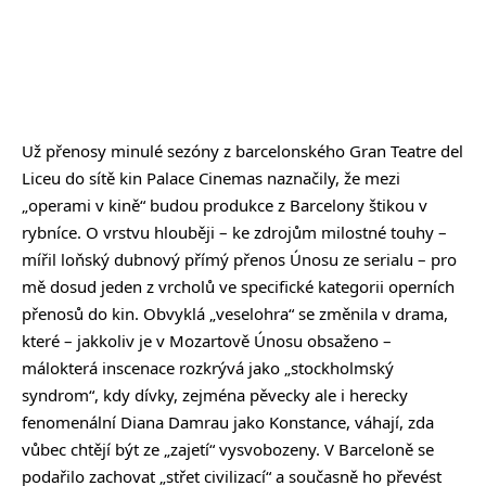
Už přenosy minulé sezóny z barcelonského Gran Teatre del
Liceu do sítě kin Palace Cinemas naznačily, že mezi
„operami v kině“ budou produkce z Barcelony štikou v
rybníce. O vrstvu hlouběji – ke zdrojům milostné touhy –
mířil loňský dubnový přímý přenos Únosu ze serialu – pro
mě dosud jeden z vrcholů ve specifické kategorii operních
přenosů do kin. Obvyklá „veselohra“ se změnila v drama,
které – jakkoliv je v Mozartově Únosu obsaženo –
málokterá inscenace rozkrývá jako „stockholmský
syndrom“, kdy dívky, zejména pěvecky ale i herecky
fenomenální Diana Damrau jako Konstance, váhají, zda
vůbec chtějí být ze „zajetí“ vysvobozeny. V Barceloně se
podařilo zachovat „střet civilizací“ a současně ho převést