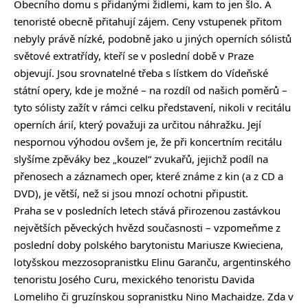
Obecního domu s přidanými židlemi, kam to jen šlo. A
tenoristé obecně přitahují zájem. Ceny vstupenek přitom
nebyly právě nízké, podobně jako u jiných operních sólistů
světové extratřídy, kteří se v poslední době v Praze
objevují. Jsou srovnatelné třeba s lístkem do Vídeňské
státní opery, kde je možné – na rozdíl od našich poměrů –
tyto sólisty zažít v rámci celku představení, nikoli v recitálu
operních árií, který považuji za určitou náhražku. Její
nespornou výhodou ovšem je, že při koncertním recitálu
slyšíme zpěváky bez „kouzel“ zvukařů, jejichž podíl na
přenosech a záznamech oper, které známe z kin (a z CD a
DVD), je větší, než si jsou mnozí ochotni připustit.
Praha se v posledních letech stává přirozenou zastávkou
největších pěveckých hvězd současnosti – vzpomeňme z
poslední doby polského barytonistu Mariusze Kwieciena,
lotyšskou mezzosopranistku Elinu Garanču, argentinského
tenoristu Josého Curu, mexického tenoristu Davida
Lomeliho či gruzínskou sopranistku Nino Machaidze. Zda v