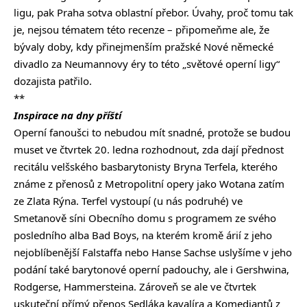
ligu, pak Praha sotva oblastní přebor. Úvahy, proč tomu tak
je, nejsou tématem této recenze – připomeňme ale, že
bývaly doby, kdy přinejmenším pražské Nové německé
divadlo za Neumannovy éry to této „světové operní ligy“
dozajista patřilo.
**
Inspirace na dny příští
Operní fanoušci to nebudou mít snadné, protože se budou
muset ve čtvrtek 20. ledna rozhodnout, zda dají přednost
recitálu velšského basbarytonisty Bryna Terfela, kterého
známe z přenosů z Metropolitní opery jako Wotana zatím
ze Zlata Rýna. Terfel vystoupí (u nás podruhé) ve
Smetanově síni Obecního domu s programem ze svého
posledního alba Bad Boys, na kterém kromě árií z jeho
nejoblíbenější Falstaffa nebo Hanse Sachse uslyšíme v jeho
podání také barytonové operní padouchy, ale i Gershwina,
Rodgerse, Hammersteina. Zároveň se ale ve čtvrtek
uskuteční přímý přenos Sedláka kavalíra a Komediantů z