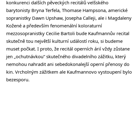
konkurenci dalších pěveckých recitálů velšského
barytonisty Bryna Terfela, Thomase Hampsona, americké
sopranistky Dawn Upshaw, Josepha Calleji, ale i Magdaleny
Kožené a především fenomenální koloraturní
mezzosopranistky Cecilie Bartoli bude Kaufmannův recital
skutečně tou největší kulturní událostí roku, si budeme
muset počkat. I proto, že recitál operních árií vždy zůstane
jen „ochutnávkou“ skutečného divadelního zážitku, který
nemohou nahradit ani sebedokonalejší operní přenosy do
kin. Vrcholným zážitkem ale Kaufmannovo vystoupení bylo
bezesporu.