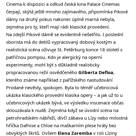
Cinema k dispozici a odkud česká kina Palace Cinemas
čerpají, skýtá ještě mnoho zajímavého, připomínka Pikové
dámy na druhý pokus nakonec úplně marná nebyla,
zejména pro ty, kteří mají rádi klasické provedení.
Na zdejší Pikové dámě se evidentně nešetřilo. I poslední
sborista má do detilů vypracovaný dobový kostým a
realistická scéna oživuje St. Petěrburg konce 18 století s
patřičnou pompou. Kdo je alergický na operní
experimenty, mohl být s důkladně realisticky
propracovanou režií osvědčeného
Gilberta Defloa
,
kterého známe například z pařížského nastudování
Prodané nevěsty, spokojen. Byla to téměř učebnicová
ukázka klasického provední klasika opery – a jak už to u
učebnicových ukázek bývá, ve výsledku inscenace občas
sklouzávala k nudě. Zejména když se úvodní scéna na
petrohradském nábřeží, dívčí zábava u Lízy nebo milostná
hříčka Dafnise a Chloe na maškarním plese hrály bez
obvyklých škrtů. Ovšem
Elena Zaremba
v roli Líziny