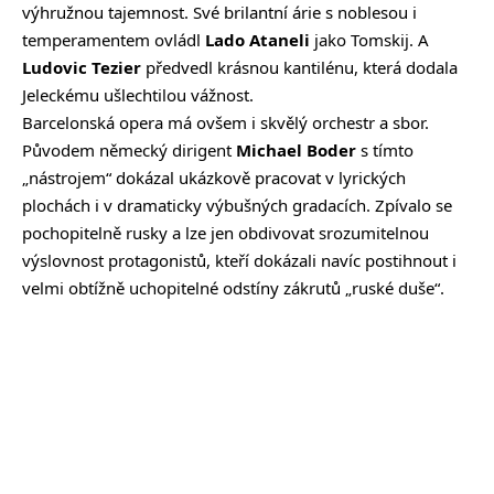
výhružnou tajemnost. Své brilantní árie s noblesou i
temperamentem ovládl
Lado Ataneli
jako Tomskij. A
Ludovic Tezier
předvedl krásnou kantilénu, která dodala
Jeleckému ušlechtilou vážnost.
Barcelonská opera má ovšem i skvělý orchestr a sbor.
Původem německý dirigent
Michael Boder
s tímto
„nástrojem“ dokázal ukázkově pracovat v lyrických
plochách i v dramaticky výbušných gradacích. Zpívalo se
pochopitelně rusky a lze jen obdivovat srozumitelnou
výslovnost protagonistů, kteří dokázali navíc postihnout i
velmi obtížně uchopitelné odstíny zákrutů „ruské duše“.