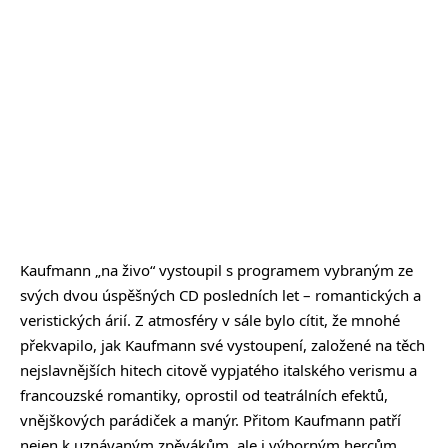
Kaufmann „na živo“ vystoupil s programem vybraným ze
svých dvou úspěšných CD posledních let – romantických a
veristických árií. Z atmosféry v sále bylo cítit, že mnohé
překvapilo, jak Kaufmann své vystoupení, založené na těch
nejslavnějších hitech citově vypjatého italského verismu a
francouzské romantiky, oprostil od teatrálních efektů,
vnějškových parádiček a manýr. Přitom Kaufmann patří
nejen k uznávaným zpěvákům, ale i výborným hercům.