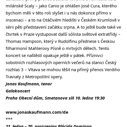
milánské Scaly – jako Canio je ohlášen José Cura, kterého
bychom měli v této roli slyšet i u nás dokonce přímo v
inscenaci – a to na Otáčivém hledišti v Českém Krumlově v
sérii pěti představení začátku srpna. A to ještě bude také ve
čtvrtek v Praze vystupovat další sólista světové extratřídy –
Thomas Hampson, který v Rudolfinu přednese s Českou
filharmonií Mahlerovy Písně o mrtvých dětech. Tento
koncert se naštěstí opakuje ještě v pátek. Příznivci
sobotních rozhlasových operních večerů na stanici Český
rozhlas 3 – Vltava se mohou těšit na přímý přenos Verdiho
Traviaty z Metropolitní opery.
Jonas Kaufmann, tenor
Galakoncert
Praha Obecní dům, Smetanova síň 10. ledna 19:30
www.jonaskaufmann.com/de
***
21. ledna – 70. narozeniny Plácida Dominga