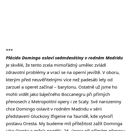
***
Plácido Domingo oslaví sedmdesátiny v rodném Madridu
Je skvělé, že tento zcela mimořádný umělec zvládl
zdravotní problémy a vrací se na operní jeviště. V oboru,
kterým před neuvěřitelnými více než padesáti lety od
zarzuel a operet začínal – barytonu. Ostatně už jsme ho
mohli vidět jako báječného Boccanegru při přímých
přenosech z Metropolitní opery i ze Scaly. Své narozeniny
chce Domingo oslavit v rodném Madridu v sérii
představení Gluckovy Ifigenie na Tauridě, kde vytvoří
postavu Oresta. My budeme mít příležitost zažít Dominga
jako Oresta o měsíc později, 26. února při přímém přenosu