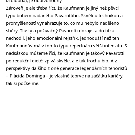
la giubba), je obdivuhodný.
Zároveň je ale třeba říct, že Kaufmann je jiný než pěvci
typu bohem nadaného Pavarottiho. Skvělou technikou a
promyšleností vynahrazuje to, co mu nebylo naděleno
shůry. Tlustý a poživačný Pavarotti dozajista do fitka
nechodil, jeho emocionální rejstřík, jednodušší než ten
Kaufmannův má v tomto typu repertoáru větší intenzitu. S
nadsázkou můžeme říci, že Kaufmann je takový Pavarotti
po redukční dietě: zpívá skvěle, ale tak trochu bio. A z
perspektivy dalšího z oné generace legendárních tenoristů
– Plácida Dominga – je vlastně teprve na začátku kariéry,
tak si počkejme.