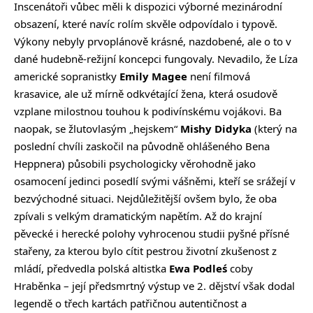
Inscenátoři vůbec měli k dispozici výborné mezinárodní
obsazení, které navíc rolím skvěle odpovídalo i typově.
Výkony nebyly prvoplánově krásné, nazdobené, ale o to v
dané hudebně-režijní koncepci fungovaly. Nevadilo, že Líza
americké sopranistky
Emily Magee
není filmová
krasavice, ale už mírně odkvétající žena, která osudově
vzplane milostnou touhou k podivínskému vojákovi. Ba
naopak, se žlutovlasým „hejskem“
Mishy Didyka
(který na
poslední chvíli zaskočil na původně ohlášeného Bena
Heppnera) působili psychologicky věrohodně jako
osamocení jedinci posedlí svými vášněmi, kteří se srážejí v
bezvýchodné situaci. Nejdůležitější ovšem bylo, že oba
zpívali s velkým dramatickým napětím. Až do krajní
pěvecké i herecké polohy vyhrocenou studii pyšné přísné
stařeny, za kterou bylo cítit pestrou životní zkušenost z
mládí, předvedla polská altistka
Ewa Podleś
coby
Hraběnka – její předsmrtný výstup ve 2. dějství však dodal
legendě o třech kartách patřičnou autentičnost a