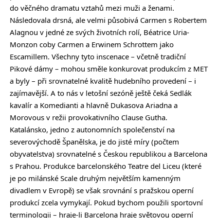
do věčného dramatu vztahů mezi muži a ženami.
Následovala drsná, ale velmi působivá Carmen s Robertem
Alagnou v jedné ze svých životních rolí, Béatrice Uria-
Monzon coby Carmen a Erwinem Schrottem jako
Escamillem. Všechny tyto inscenace – včetně tradiční
Pikové dámy – mohou směle konkurovat produkcím z MET
a byly – při srovnatelné kvalitě hudebního provedení – i
zajímavější. A to nás v letošní sezóně ještě čeká Sedlák
kavalír a Komedianti a hlavně Dukasova Ariadna a
Morovous v režii provokativního Clause Gutha.
Katalánsko, jedno z autonomních společenství na
severovýchodě Španělska, je do jisté míry (počtem
obyvatelstva) srovnatelné s Českou republikou a Barcelona
s Prahou. Produkce barcelonského Teatre del Liceu (které
je po milánské Scale druhým největším kamenným
divadlem v Evropě) se však srovnání s pražskou operní
produkcí zcela vymykají. Pokud bychom použili sportovní
terminologii – hraje-li Barcelona hraje světovou operní