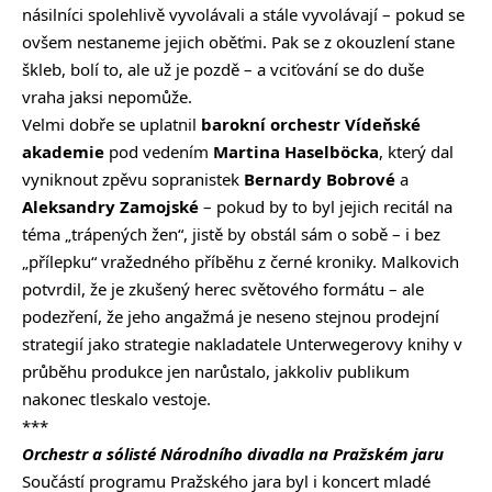
násilníci spolehlivě vyvolávali a stále vyvolávají – pokud se
ovšem nestaneme jejich oběťmi. Pak se z okouzlení stane
škleb, bolí to, ale už je pozdě – a vciťování se do duše
vraha jaksi nepomůže.
Velmi dobře se uplatnil
barokní orchestr Vídeňské
akademie
pod vedením
Martina Haselböcka
, který dal
vyniknout zpěvu sopranistek
Bernardy Bobrové
a
Aleksandry Zamojské
– pokud by to byl jejich recitál na
téma „trápených žen“, jistě by obstál sám o sobě – i bez
„přílepku“ vražedného příběhu z černé kroniky. Malkovich
potvrdil, že je zkušený herec světového formátu – ale
podezření, že jeho angažmá je neseno stejnou prodejní
strategií jako strategie nakladatele Unterwegerovy knihy v
průběhu produkce jen narůstalo, jakkoliv publikum
nakonec tleskalo vestoje.
***
Orchestr a sólisté Národního divadla na Pražském jaru
Součástí programu Pražského jara byl i koncert mladé