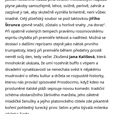
plyne jakoby samozřejmě, lehce, svižně, perlivě, zahrát a
zazpívat ji tak, aby skutečně vyzněla brilantně, není vůbec
snadné. Celý plzeňský soubor se pod taktovkou
Jiřího
Štrunce
zjevně snažil, zůstalo u horlivé snahy „na doraz“.
Při opatrně volených tempech pravému rossiniovskému
espritu chyběla při premiéře lehkost a nadhled. Možná se
dostaví s dalšími reprízami stejně jako nátisk prvního
trumpetisty, který při premiéře během předehry prostě
neměl svůj den, tedy večer. Zkušená
Jana Kališová
, která
mnohokrát ukázala, že umí rozehrát buffo s vtipem a
divadelní vynalézavostí se nenechala svést k nějakému
mudrování o střetu kultur a držela se rozpustilé historky,
kterou nás provází spisovatel Prosdocimo, když kdesi na
prosluněné italské pláži sepisuje novou komedii: tradiční
schéma obstarožního žárlivého manžela, jeho záletné
mladičké ženušky a jejího platonického ctitele zde pikantně
koření pohledný turecký princ Selim a jeho bývalá milenka
cikánka Zaida.