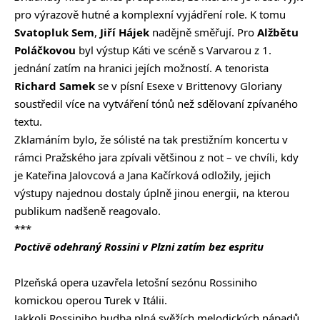
pro výrazově hutné a komplexní vyjádření role. K tomu
Svatopluk Sem
,
Jiří Hájek
nadějně směřují. Pro
Alžbětu
Poláčkovou
byl výstup Káti ve scéně s Varvarou z 1.
jednání zatím na hranici jejích možností. A tenorista
Richard Samek
se v písní Esexe v Brittenovy Gloriany
soustředil více na vytváření tónů než sdělovaní zpívaného
textu.
Zklamáním bylo, že sólisté na tak prestižním koncertu v
rámci Pražského jara zpívali většinou z not – ve chvíli, kdy
je Kateřina Jalovcová a Jana Kačírková odložily, jejich
výstupy najednou dostaly úplně jinou energii, na kterou
publikum nadšeně reagovalo.
***
Poctivě odehraný Rossini v Plzni zatím bez espritu
Plzeňská opera uzavřela letošní sezónu Rossiniho
komickou operou Turek v Itálii.
Jakkoli Rossiniho hudba plná svěžích melodických nápadů