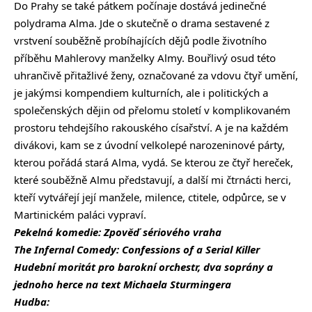
Do Prahy se také pátkem počínaje dostává jedinečné
polydrama Alma. Jde o skutečně o drama sestavené z
vrstvení souběžně probíhajících dějů podle životního
příběhu Mahlerovy manželky Almy. Bouřlivý osud této
uhrančivě přitažlivé ženy, označované za vdovu čtyř umění,
je jakýmsi kompendiem kulturních, ale i politických a
společenských dějin od přelomu století v komplikovaném
prostoru tehdejšího rakouského císařství. A je na každém
divákovi, kam se z úvodní velkolepé narozeninové párty,
kterou pořádá stará Alma, vydá. Se kterou ze čtyř hereček,
které souběžně Almu představují, a další mi čtrnácti herci,
kteří vytvářejí její manžele, milence, ctitele, odpůrce, se v
Martinickém paláci vypraví.
Pekelná komedie: Zpověď sériového vraha
The Infernal Comedy: Confessions of a Serial Killer
Hudební moritát pro barokní orchestr, dva soprány a
jednoho herce na text Michaela Sturmingera
Hudba: