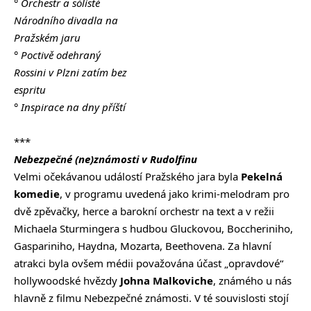
° Orchestr a sólisté
Národního divadla na
Pražském jaru
° Poctivě odehraný
Rossini v Plzni zatím bez
espritu
° Inspirace na dny příští
***
Nebezpečné (ne)známosti v Rudolfinu
Velmi očekávanou událostí Pražského jara byla
Pekelná
komedie
, v programu uvedená jako krimi-melodram pro
dvě zpěvačky, herce a barokní orchestr na text a v režii
Michaela Sturmingera s hudbou Gluckovou, Boccheriniho,
Gaspariniho, Haydna, Mozarta, Beethovena. Za hlavní
atrakci byla ovšem médii považována účast „opravdové“
hollywoodské hvězdy
Johna Malkoviche
, známého u nás
hlavně z filmu Nebezpečné známosti. V té souvislosti stojí