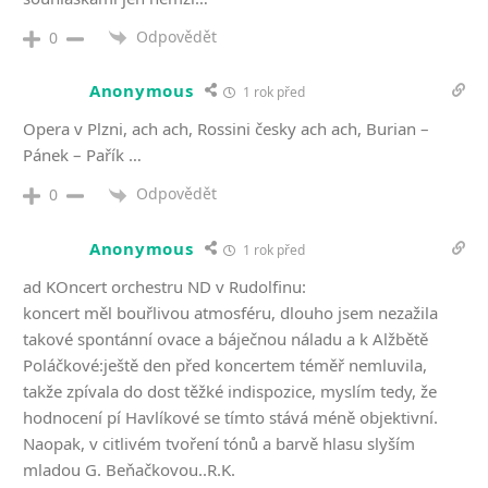
Odpovědět
0
Anonymous
1 rok před
Opera v Plzni, ach ach, Rossini česky ach ach, Burian –
Pánek – Pařík …
Odpovědět
0
Anonymous
1 rok před
ad KOncert orchestru ND v Rudolfinu:
koncert měl bouřlivou atmosféru, dlouho jsem nezažila
takové spontánní ovace a báječnou náladu a k Alžbětě
Poláčkové:ještě den před koncertem téměř nemluvila,
takže zpívala do dost těžké indispozice, myslím tedy, že
hodnocení pí Havlíkové se tímto stává méně objektivní.
Naopak, v citlivém tvoření tónů a barvě hlasu slyším
mladou G. Beňačkovou..R.K.