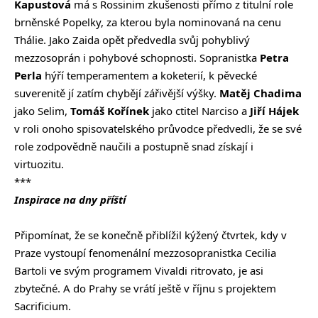
Kapustová
má s Rossinim zkušenosti přímo z titulní role
brněnské Popelky, za kterou byla nominovaná na cenu
Thálie. Jako Zaida opět předvedla svůj pohyblivý
mezzosoprán i pohybové schopnosti. Sopranistka
Petra
Perla
hýří temperamentem a koketerií, k pěvecké
suverenitě jí zatím chybějí zářivější výšky.
Matěj Chadima
jako Selim,
Tomáš Kořínek
jako ctitel Narciso a
Jiří Hájek
v roli onoho spisovatelského průvodce předvedli, že se své
role zodpovědně naučili a postupně snad získají i
virtuozitu.
***
Inspirace na dny příští
Připomínat, že se konečně přiblížil kýžený čtvrtek, kdy v
Praze vystoupí fenomenální mezzosopranistka Cecilia
Bartoli ve svým programem Vivaldi ritrovato, je asi
zbytečné. A do Prahy se vrátí ještě v říjnu s projektem
Sacrificium.