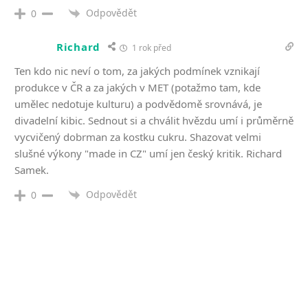
Odpovědět
0
Richard
1 rok před
Ten kdo nic neví o tom, za jakých podmínek vznikají
produkce v ČR a za jakých v MET (potažmo tam, kde
umělec nedotuje kulturu) a podvědomě srovnává, je
divadelní kibic. Sednout si a chválit hvězdu umí i průměrně
vycvičený dobrman za kostku cukru. Shazovat velmi
slušné výkony "made in CZ" umí jen český kritik. Richard
Samek.
Odpovědět
0