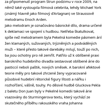
za připomenutí program Strun podzimu v roce 2009, na
němž také vystoupila filmová celebrita, tehdy Michael York
(známý hlavně jako filmový d’Artagnan) ve Straussově
melodramu Enoch Arden.
Jako melodram je označováno básnické dílo, drama určené
k deklamaci ve spojení s hudbou. Netřeba škatulkovat,
spíše než melodramem byla Pekelná komedie pásmem árií
žen klamaných, sužovaných, trýzněných a podváděných
muži – které přesto takové darebáky milují, touží po nich,
ba jsou ochotny pro ně zemřít. Patřilo už k oblíbené praxi
barokního hudebního divadla sestavovat oblíbené árie do
pasticcií neboli paštik, nových směsek. A barokní afektové
teorie měly pro takové zhrzené ženy vypracované
působivé hudební rétorické figury lítosti a nářku i
rozhořčení, vášně, touhy. Po děsivé hudbě Gluckova Pekla
z baletu Don Juan byly v Pekelné komedii takové árie
vsazovány do Sturmingerova textu, který vychází ze
skutečného příběhu rakouského vraha Johanna