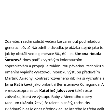
Zda všech sedm sólistů večera lze zahrnout pod mladou
generaci pěvců Národního divadla, je otázka stejně jako to,
jak by obstáli vedle generace 50., 60. let.
Simona Houda-
Šaturová
dnes patří k vyzrálým koloraturním
sopranistkám a propojuje zvládnutou pěveckou techniku s
uměním vyjádřit výrazovou hloubku výstupu především
Martinů Ariadny. Kontrast rozverného diblíka si vychutnala
Jana Kačírková
jako brilantní Bernsteinova Cunegonda. A
v mezzosopranistce
Kateřině Jalovcové
také roste
zpěvačka, která ve výstupu Baby z Menottiho opery
Medium ukázala, že ví, že talent, a znělý, technicky
zvládnutý hlas je dnes předpoklad, ze kterého je třeba vyjít