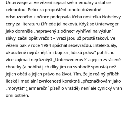
Unterwegera. Ve vězení sepsal své memoáry a stal se
celebritou. Petici za propuštění tohoto doživotně
odsouzeného zločince podepsala třeba nositelka Nobelovy
ceny za literaturu Elfriede Jelineková. Když se Unterweger
jako domněle „napravený zločinec“ vyhříval na výsluní
slávy, začal opět vraždit – vrazi jsou už prostě takoví. Ve
vězení pak v roce 1984 spáchal sebevraždu. Intelektuály,
okouzlené nejrůznějšími boji za „lidská práva“ pohříchu
více zajímají nejrůznější „Unterwegerové“ a jejich zvrácené
choutky (a pobíhá jich díky jim na svobodě spousta) než
jejich oběti a jejich právo na život. Tím, že je reálný příběh
lidské i mediální zvrácenosti korektně „přeznačkován“ jako
„morytát“ (jarmareční píseň o vraždě) není ale cynický vrah
omilostněn.