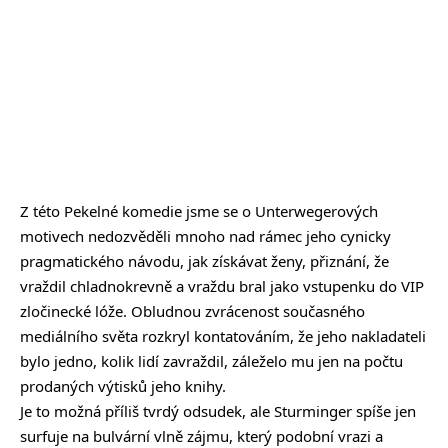
Z této Pekelné komedie jsme se o Unterwegerových
motivech nedozvěděli mnoho nad rámec jeho cynicky
pragmatického návodu, jak získávat ženy, přiznání, že
vraždil chladnokrevně a vraždu bral jako vstupenku do VIP
zločinecké lóže. Obludnou zvrácenost současného
mediálního světa rozkryl kontatováním, že jeho nakladateli
bylo jedno, kolik lidí zavraždil, záleželo mu jen na počtu
prodaných výtisků jeho knihy.
Je to možná příliš tvrdý odsudek, ale Sturminger spíše jen
surfuje na bulvární vlně zájmu, který podobní vrazi a