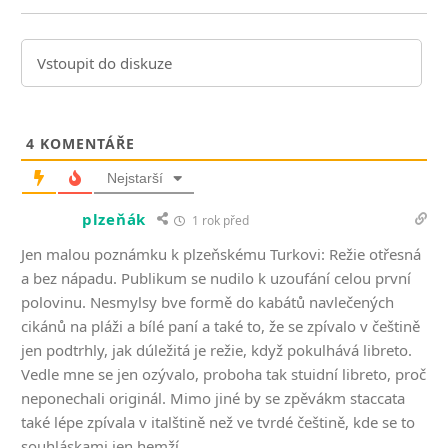
4
KOMENTÁŘE
Nejstarší
plzeňák
1 rok před
Jen malou poznámku k plzeňskému Turkovi: Režie otřesná
a bez nápadu. Publikum se nudilo k uzoufání celou první
polovinu. Nesmylsy bve formě do kabátů navlečených
cikánů na pláži a bílé paní a také to, že se zpívalo v češtině
jen podtrhly, jak dúležitá je režie, když pokulhává libreto.
Vedle mne se jen ozývalo, proboha tak stuidní libreto, proč
neponechali originál. Mimo jiné by se zpěvákm staccata
také lépe zpívala v italštině než ve tvrdé češtině, kde se to
souhláskami jen hemží…