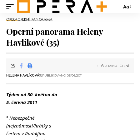
Aa
OPERA
OPERNÍ PANORAMA
Operní panorama Heleny
Havlíkové (35)
12 MINUT ČTENÍ
HELENA HAVLÍKOVÁ
PUBLIKOVÁNO 06/06/2011
Týden od 30. května do
5. června 2011
° Nebezpečné
(ne)známosti/hrátky s
čertem v Rudolfinu