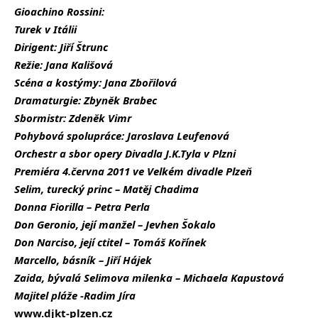
Gioachino Rossini:
Turek v Itálii
Dirigent: Jiří Štrunc
Režie: Jana Kališová
Scéna a kostýmy: Jana Zbořilová
Dramaturgie: Zbyněk Brabec
Sbormistr: Zdeněk Vimr
Pohybová spolupráce: Jaroslava Leufenová
Orchestr a sbor opery Divadla J.K.Tyla v Plzni
Premiéra 4.června 2011 ve Velkém divadle Plzeň
Selim, turecký princ – Matěj Chadima
Donna Fiorilla – Petra Perla
Don Geronio, její manžel – Jevhen Šokalo
Don Narciso, její ctitel – Tomáš Kořínek
Marcello, básník – Jiří Hájek
Zaida, bývalá Selimova milenka – Michaela Kapustová
Majitel pláže -Radim Jíra
www.djkt-plzen.cz