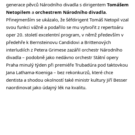
generace pěvců Národního divadla s dirigentem
Tomášem
Netopilem
a
orchestrem Národního divadla
.
Přinejmenším se ukázalo, že šéfdirigent Tomáš Netopil vzal
svou funkci vážně a podařilo se mu vytvořit z repertoáru
oper 20. století excelentní program, v němž především v
předehře k Bernsteinovu Candidovi a Brittenových
interludiích z Petera Grimese zazářil orchestr Národního
divadla – podobně jako nedávno orchestr Státní opery
Praha minulý týden při premiéře Trubadúra pod taktovkou
Jana Lathama-Koeniga – bez rekonkurzů, které chce
dentista a shodou okolností také ministr kultury Jiří Besser
naordinovat jako údajný lék na kvalitu.