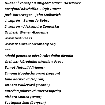
Hudební koncept a dirigent: Martin Haselbőck
Kostýmní návrhářka: Birgit Hutter
Jack Unterweger – John Malkovich
1. soprán – Bernarda Bobro
2. soprán – Aleksandra Zamojska
Orchestr Wiener Akademie
www.festival.cz
www.theinfernalcomedy.org
***
Mladá generace pěvců Národního divadla
Orchestr Národního divadla v Praze
Tomáš Netopil (dirigent)
Simona Houda-Šaturová (soprán)
Jana Kačírková (soprán)
Alžběta Poláčková (soprán)
Kateřina Jalovcová (mezzosoprán)
Richard Samek (tenor)
Svatopluk Sem (baryton)