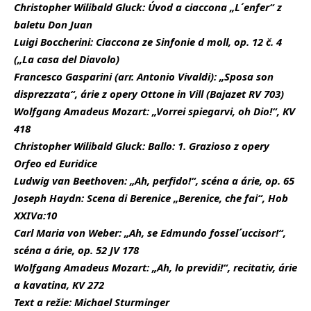
Christopher Wilibald Gluck: Úvod a ciaccona „L´enfer“ z
baletu Don Juan
Luigi Boccherini: Ciaccona ze Sinfonie d moll, op. 12 č. 4
(„La casa del Diavolo)
Francesco Gasparini (arr. Antonio Vivaldi): „Sposa son
disprezzata“, árie z opery Ottone in Vill (Bajazet RV 703)
Wolfgang Amadeus Mozart: „Vorrei spiegarvi, oh Dio!“, KV
418
Christopher Wilibald Gluck: Ballo: 1. Grazioso z opery
Orfeo ed Euridice
Ludwig van Beethoven: „Ah, perfido!“, scéna a árie, op. 65
Joseph Haydn: Scena di Berenice „Berenice, che fai“, Hob
XXIVa:10
Carl Maria von Weber: „Ah, se Edmundo fossel´uccisor!“,
scéna a árie, op. 52 JV 178
Wolfgang Amadeus Mozart: „Ah, lo previdi!“, recitativ, árie
a kavatina, KV 272
Text a režie: Michael Sturminger