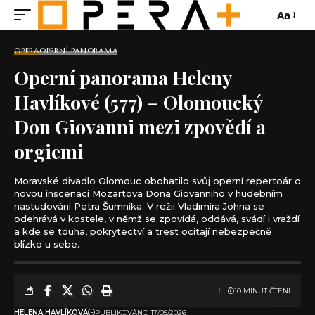
Aa
OPERA
OPERNÍ PANORAMA
Operní panorama Heleny
Havlíkové (577) – Olomoucký
Don Giovanni mezi zpovědí a
orgiemi
Moravské divadlo Olomouc obohatilo svůj operní repertoár o
novou inscenaci Mozartova Dona Giovanniho v hudebním
nastudování Petra Šumníka. V režii Vladimíra Johna se
odehrává v kostele, v němž se zpovídá, oddává, svádí i vraždí
a kde se touha, pokrytectví a trest ocitají nebezpečně
blízko u sebe.
10 MINUT ČTENÍ
HELENA HAVLÍKOVÁ
PUBLIKOVÁNO 17/05/2026