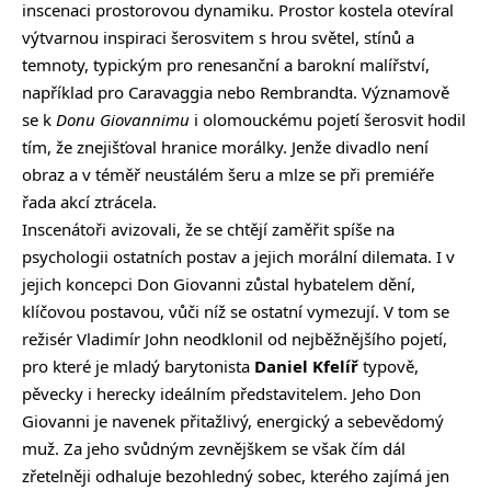
inscenaci prostorovou dynamiku. Prostor kostela otevíral
výtvarnou inspiraci šerosvitem s hrou světel, stínů a
temnoty, typickým pro renesanční a barokní malířství,
například pro Caravaggia nebo Rembrandta. Významově
se k
Donu Giovannimu
i olomouckému pojetí šerosvit hodil
tím, že znejišťoval hranice morálky. Jenže divadlo není
obraz a v téměř neustálém šeru a mlze se při premiéře
řada akcí ztrácela.
Inscenátoři avizovali, že se chtějí zaměřit spíše na
psychologii ostatních postav a jejich morální dilemata. I v
jejich koncepci Don Giovanni zůstal hybatelem dění,
klíčovou postavou, vůči níž se ostatní vymezují. V tom se
režisér Vladimír John neodklonil od nejběžnějšího pojetí,
pro které je
mladý barytonista
Daniel Kfelíř
typově,
pěvecky i herecky ideálním představitelem. Jeho Don
Giovanni je navenek přitažlivý, energický a sebevědomý
muž. Za jeho svůdným zevnějškem se však čím dál
zřetelněji odhaluje bezohledný sobec, kterého zajímá jen