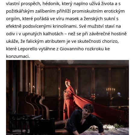
vlastní prospěch, hédonik, který naplno užívá života a s
požitkářským zalíbením přihlíží promiskuitním erotickým
orgiím, které pořádá ve víru masek a ženských sukní s
efektně podsvícenými krinolínami. Své mužství staví na
odiv i v upnutých kalhotách – než se při závěrečné hostině
ukáže, že falickým atributem je ve skutečnosti chorizo,
které Leporello vytáhne z Giovanniho rozkroku ke
konzumaci.