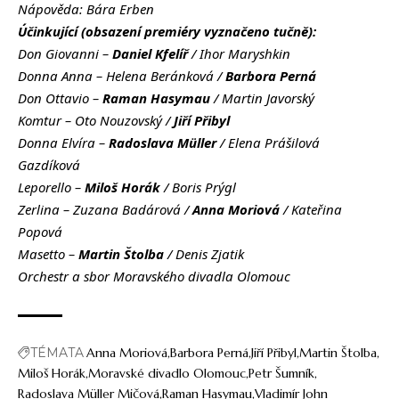
Nápověda: Bára Erben
Účinkující (obsazení premiéry vyznačeno tučně):
Don Giovanni –
Daniel Kfelíř
/ Ihor Maryshkin
Donna Anna – Helena Beránková /
Barbora Perná
Don Ottavio –
Raman Hasymau
/ Martin Javorský
Komtur – Oto Nouzovský /
Jiří Přibyl
Donna Elvíra –
Radoslava Müller
/ Elena Prášilová
Gazdíková
Leporello –
Miloš Horák
/ Boris Prýgl
Zerlina – Zuzana Badárová /
Anna Moriová
/ Kateřina
Popová
Masetto –
Martin Štolba
/ Denis Zjatik
Orchestr a sbor Moravského divadla Olomouc
TÉMATA
Anna Moriová
Barbora Perná
Jiří Přibyl
Martin Štolba
Miloš Horák
Moravské divadlo Olomouc
Petr Šumník
Radoslava Müller Mičová
Raman Hasymau
Vladimír John