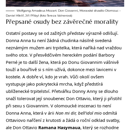
Wolfgang Amadeus Mozart: Don Giovanni, Moravské divadlo Olomouc –
Daniel Kfelíř, Jiří Přibyl (foto Tereza Valnerová)
Přepsané osudy bez závěrečné morality
Ostatní postavy se od zažitých představ výrazně odlišují.
Donna Anna tu není žádná chudinka násilně svedená
neznámým mužem ani trpitelka, která naříká nad vraždou
svého otce. V přesvědčivém hereckém podání Barbory
Perné je to další žena, která po Donu Giovannim vášnivě
touží a bouřlivě si s ním užívá, dokonce mezi lavicemi v
kostele. A dobře ví, kdo je vrah. Vůči okolí ovšem
vystupuje jako pokrytecká mrcha, když předstírá
ublíženecké trpitelství. Přetvářku Donny Anny se dlouho
snaží tolerovat její snoubenec Don Ottavio, který ji přistihl
při sexu s Giovannim. V olomoucké inscenaci to není
Donna Anna, která v árii
Non mi dir, bell’idol mio
odmítá
Ottaviovo nařčení z krutosti a žádá o roční odklad svatby,
ale Don Ottavio
Ramana Hasymaua
, který se rozhodne