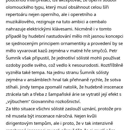
olomouckého typu, který musí obsáhnout celou šíři
repertoáru nejen operního, ale i operetního a
muzikálového, rezignuje na tuto ambici a cembalo
nahrazuje elektrickými klávesami. Nicméně i v tomto
případě by hudební nastudování mělo mít jasnou koncepci
se sjednoceným principem ornamentiky a provedení by se
mělo vyvarovat kazů zejména v matné hře smyčců. Petr
Šumník však připustil, že jednotliví sólisté mohli používat
ozdoby podle svého, což vedlo k nesourodosti. Roztříštěně
vyzněla také tempa. Na jednu stranu Šumník sólisty
zejména v ansámblech hnal tak přehnaně rychle, že sotva
stíhali. Jindy tempa zpomalil natolik, že hudebně inscenace
ztrácela tah a třeba z šampaňské árie se vytratil její efekt s
„výbuchem“ Giovanniho rozkošnictví.
Za této situace všichni sólisté zaslouží uznání, protože pro
ně musela být inscenace náročná. Nejen kvůli
dirigentovým tempům, ale i proto, že v tak intenzivně