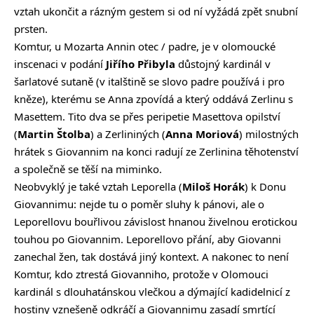
vztah ukončit a rázným gestem si od ní vyžádá zpět snubní
prsten.
Komtur, u Mozarta Annin otec / padre, je v olomoucké
inscenaci v podání
Jiřího Přibyla
důstojný kardinál v
šarlatové sutaně (v italštině se slovo padre používá i pro
kněze), kterému se Anna zpovídá a který oddává Zerlinu s
Masettem. Tito dva se přes peripetie Masettova opilství
(
Martin Štolba
) a Zerlininých (
Anna Moriová
) milostných
hrátek s Giovannim na konci radují ze Zerlinina těhotenství
a společně se těší na miminko.
Neobvyklý je také vztah Leporella (
Miloš Horák
) k Donu
Giovannimu: nejde tu o poměr sluhy k pánovi, ale o
Leporellovu bouřlivou závislost hnanou živelnou erotickou
touhou po Giovannim. Leporellovo přání, aby Giovanni
zanechal žen, tak dostává jiný kontext. A nakonec to není
Komtur, kdo ztrestá Giovanniho, protože v Olomouci
kardinál s dlouhatánskou vlečkou a dýmající kadidelnicí z
hostiny vznešeně odkráčí a Giovannimu zasadí smrtící