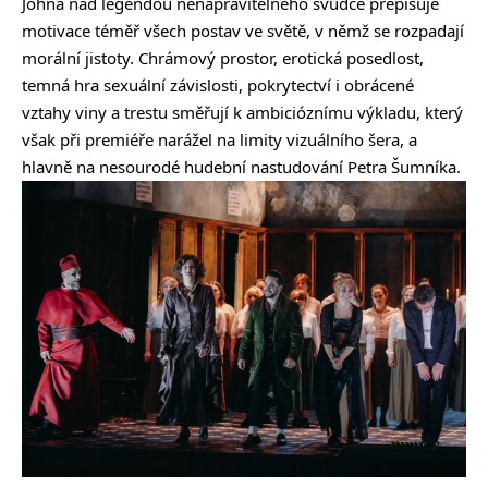
Johna nad legendou nenapravitelného svůdce přepisuje
motivace téměř všech postav ve světě, v němž se rozpadají
morální jistoty. Chrámový prostor, erotická posedlost,
temná hra sexuální závislosti, pokrytectví i obrácené
vztahy viny a trestu směřují k ambicióznímu výkladu, který
však při premiéře narážel na limity vizuálního šera, a
hlavně na nesourodé hudební nastudování Petra Šumníka.