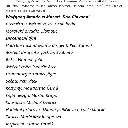
Wolfgang Amadeus Mozart: Don Giovanni, Moravské divadlo Olomouc –
Jiří Přibyl, Radoslava Müller, Raman Hasymau, Barbora Perná, Petr Šumník (zdroj
Moravské divadlo Olomouc)
Wolfgang Amadeus Mozart: Don Giovanni
Premiéra 8. května 2026, 19:00 hodin
Moravské divadlo Olomouc
Inscenační tým
Hudební nastudování a dirigent: Petr Šumník
Asistent dirigenta: Jáchym Svoboda
Režie: Vladimír John
Asistent režie: Isabelle Arce
Dramaturgie: Daniel Jäger
Scéna: Petr Vítek
Kostýmy: Magdalena Černá
Light design: Martin Krupa
Sbormistr: Michael Dvořák
Hudební příprava: Milada Jedličková a Lucie Kaucká
Titulky: Marie Kronbergerová
Inspicient: Martin Hanák