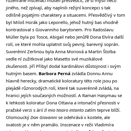
rozehrané inscenaci museli přesvědčit, že si myslí něco
jiného, než zpívají, aby naplnili režijní koncepci s tak
odlišně pojatými charaktery a situacemi. Přesvědčivý v tom
byl Miloš Horák jako Leporello, jehož hutný bas vhodně
kontrastoval s Giovanniho barytonem. Pro Radoslavu
Müller byla po Tosce, Abigail nebo Jenůfě Dona Elvíra další
rolí, ve které mohla uplatnit svůj pevný, barevný soprán.
Suverénní Zerlinou byla Anna Moriová a Martin Štolba
vedle ní zužitkoval jako Masetto své muzikálové
zkušenosti. Jiří Přibyl dodal kardinálovi důstojnost i svým
hutným basem.
Barbora Perná
zvládla Donnu Annu
hlavně herecky, dramatické koloratury této role jsou po
plejádě různorodých rolí, které tak suverénně zvládá, na
hranici jejích současných možností. A Raman Hasymau se
k lehkosti koloratur Dona Ottavia a intonační přesnosti v
pražské verzi s árií
Il mio tesoro intanto
zatím teprve blíží.
Olomoucký
Don Giovanni
se odehrává v kostele, ale
svatosti je v něm pramálo. Inscenace v režii Vladimíra