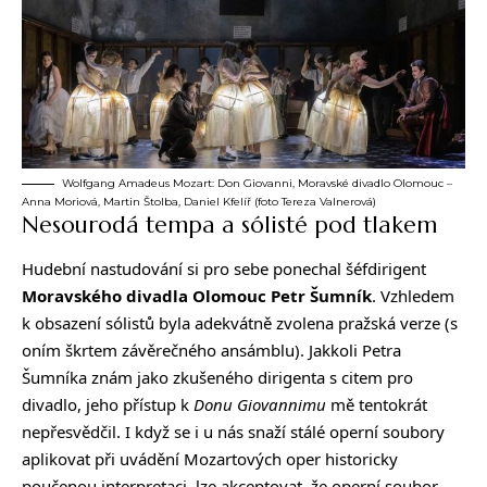
Wolfgang Amadeus Mozart: Don Giovanni, Moravské divadlo Olomouc –
Anna Moriová, Martin Štolba, Daniel Kfelíř (foto Tereza Valnerová)
Nesourodá tempa a sólisté pod tlakem
Hudební nastudování si pro sebe ponechal šéfdirigent
Moravského divadla Olomouc Petr Šumník
. Vzhledem
k obsazení sólistů byla adekvátně zvolena pražská verze (s
oním škrtem závěrečného ansámblu). Jakkoli Petra
Šumníka znám jako zkušeného dirigenta s citem pro
divadlo, jeho přístup k
Donu Giovannimu
mě tentokrát
nepřesvědčil. I když se i u nás snaží stálé operní soubory
aplikovat při uvádění Mozartových oper historicky
poučenou interpretaci, lze akceptovat, že operní soubor