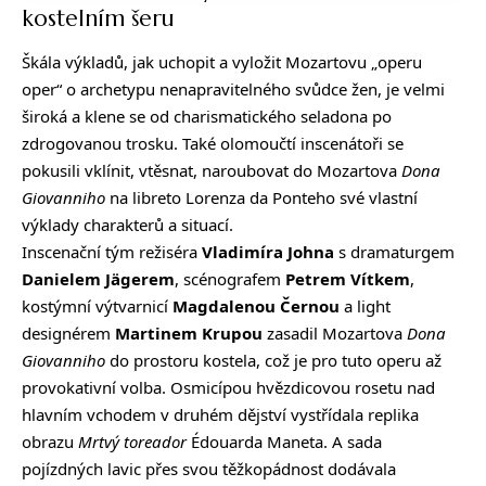
kostelním šeru
Škála výkladů, jak uchopit a vyložit Mozartovu „operu
oper“ o archetypu nenapravitelného svůdce žen, je velmi
široká a klene se od charismatického seladona po
zdrogovanou trosku. Také olomoučtí inscenátoři se
pokusili vklínit, vtěsnat, naroubovat do Mozartova
Dona
Giovanniho
na libreto Lorenza da Ponteho své vlastní
výklady charakterů a situací.
Inscenační tým režiséra
Vladimíra Johna
s dramaturgem
Danielem Jägerem
, scénografem
Petrem Vítkem
,
kostýmní výtvarnicí
Magdalenou Černou
a light
designérem
Martinem Krupou
zasadil Mozartova
Dona
Giovanniho
do prostoru kostela, což je pro tuto operu až
provokativní volba. Osmicípou hvězdicovou rosetu nad
hlavním vchodem v druhém dějství vystřídala replika
obrazu
Mrtvý toreador
Édouarda Maneta. A sada
pojízdných lavic přes svou těžkopádnost dodávala