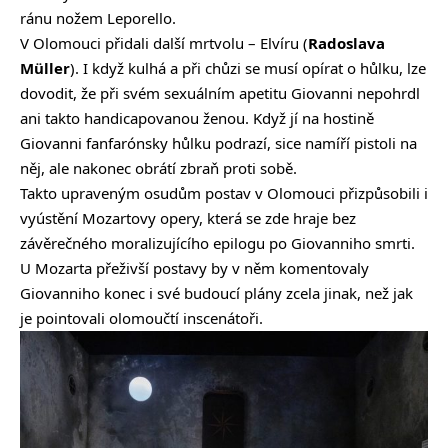
ránu nožem Leporello.
V Olomouci přidali další mrtvolu – Elvíru (
Radoslava
Müller
). I když kulhá a při chůzi se musí opírat o hůlku, lze
dovodit, že při svém sexuálním apetitu Giovanni nepohrdl
ani takto handicapovanou ženou. Když jí na hostině
Giovanni fanfarónsky hůlku podrazí, sice namíří pistoli na
něj, ale nakonec obrátí zbraň proti sobě.
Takto upraveným osudům postav v Olomouci přizpůsobili i
vyústění Mozartovy opery, která se zde hraje bez
závěrečného moralizujícího epilogu po Giovanniho smrti.
U Mozarta přeživší postavy by v něm komentovaly
Giovanniho konec i své budoucí plány zcela jinak, než jak
je pointovali olomoučtí inscenátoři.