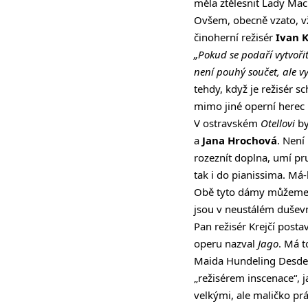
měla ztělesnit Lady Macb
Ovšem, obecně vzato, vž
činoherní režisér
Ivan K
„Pokud se podaří vytvořit
není pouhý součet, ale vy
tehdy, když je režisér
mimo jiné operní herec 
V ostravském
Otellovi
by
a
Jana Hrochová
. Není
rozeznít doplna, umí pr
tak i do pianissima. Má-
Obě tyto dámy můžeme za
jsou v neustálém duševn
Pan režisér Krejčí posta
operu nazval
Jago
. Má t
Maida Hundeling Desdem
„režisérem inscenace“, j
velkými, ale maličko pr