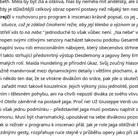
eth. Měla by být zlá a ošklivá, hlas by neměla mít andělský, ale 
dy je důležitější celkový obraz operní postavy než nějaký ten n
rejčí
v rozhovoru pro program k inscenaci krásně popsal, co jej 
 situace, což je základ činoherní režie, aby její klenba a význam se 
střelí vás to na nebe.“
Jednoduché to však vůbec není. „Na nebe“ v
 schopen svými citlivými senzory nacházet takovou podobu Gesam
naplní svou roli emocionálním nábojem, který obecenstvo strhne
l takto strhující předsmrtný výstup Desdemony a Jagovy ženy Em
 malých rolí. Maida Hundeling je přírodní úkaz. Svůj zvučný hla
užně manévrovat mezi dynamickými detaily i většími plochami, a 
li někdo ten dar, že se vtiskne divákům do srdce, pak jde o skut
řadit mezi takové kouzelnice. Jejich výkony jsou jednolité, posta
ím i tělesném pohybu, ani na chvíli nepustí diváka ze svého vlivu
vil
Otella
záměrně na postavě Jaga. Proč ne! Už Giuseppe Verdi uv
o však jednu podmínku – představitel Jaga musí postavu naplnit s
onu. Musí být charismatický, upoutávat na sebe divákovu pozo
ak si režisér v programu k inscenaci přál. Jak je role Jaga obtížná
ázdnými gesty, rozpřahuje ruce stejně v průběhu opery jako při z