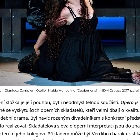
llo – Gianluca Zampieri (Otello), Maida Hundeling (Desdemona) – NDM Ostrava 2017 (zdroj
í složka je její pouhou, byť i neodmyslitelnou součástí.
Opera je 
 se vyskytujících operních skladatelů, kteří velmi dbají o kvalitu 
udební drama. Byl navíc rozeným divadelníkem s konkrétní předst
 realizovat. Skladatelova slova o operní interpretaci jsou do zn
terém jeho kolegovi. Příkladem může být Verdiho charakteristik