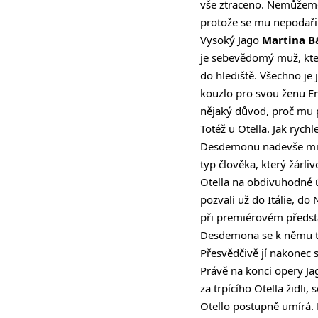
vše ztraceno. Nemůžeme 
protože se mu nepodaři
Vysoký Jago
Martina B
je sebevědomý muž, kter
do hlediště. Všechno je
kouzlo pro svou ženu Em
nějaký důvod, proč mu p
Totéž u Otella. Jak rych
Desdemonu nadevše miluj
typ člověka, který žárl
Otella na obdivuhodné úr
pozvali už do Itálie, d
při premiérovém představ
Desdemona se k němu tulí
Přesvědčivě jí nakonec s
Právě na konci opery Jag
za trpícího Otella židli
Otello postupně umírá. 