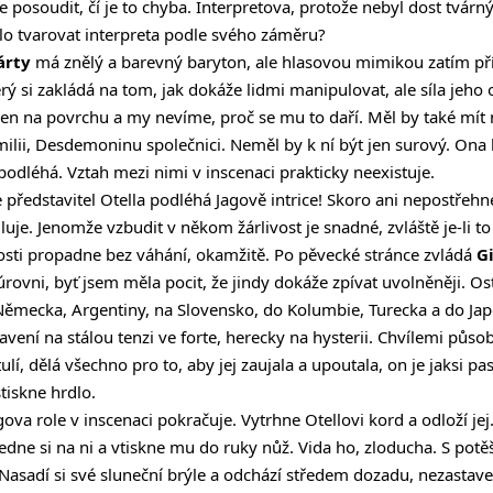
posoudit, čí je to chyba. Interpretova, protože nebyl dost tvárný
lo tvarovat interpreta podle svého záměru?
árty
má znělý a barevný baryton, ale hlasovou mimikou zatím příl
ý si zakládá na tom, jak dokáže lidmi manipulovat, ale síla jeho
 jen na povrchu a my nevíme, proč se mu to daří. Měl by také mí
ilii, Desdemoninu společnici. Neměl by k ní být jen surový. Ona
odléhá. Vztah mezi nimi v inscenaci prakticky neexistuje.
le představitel Otella podléhá Jagově intrice! Skoro ani nepostřeh
e. Jenomže vzbudit v někom žárlivost je snadné, zvláště je-li t
ivosti propadne bez váhání, okamžitě. Po pěvecké stránce zvládá
G
ovni, byť jsem měla pocit, že jindy dokáže zpívat uvolněněji. Ostat
o Německa, Argentiny, na Slovensko, do Kolumbie, Turecka a do Ja
ení na stálou tenzi ve forte, herecky na hysterii. Chvílemi působi
, dělá všechno pro to, aby jej zaujala a upoutala, on je jaksi pa
tiskne hrdlo.
ova role v inscenaci pokračuje. Vytrhne Otellovi kord a odloží jej.
, sedne si na ni a vtiskne mu do ruky nůž. Vida ho, zloducha. S pot
Nasadí si své sluneční brýle a odchází středem dozadu, nezastave