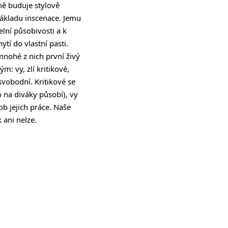
eně buduje stylově
 základu inscenace. Jemu
lní působivosti a k
í do vlastní pasti.
 mnohé z nich první živý
: vy, zlí kritikové,
svobodní. Kritikové se
 na diváky působí), vy
b jejich práce. Naše
 ani nelze.