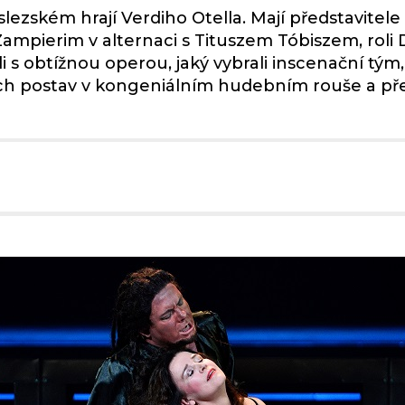
zském hrají Verdiho Otella. Mají představitele 
 Zampierim v alternaci s Tituszem Tóbiszem, roli
li s obtížnou operou, jaký vybrali inscenační tým
ch postav v kongeniálním hudebním rouše a pře