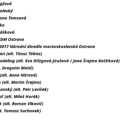
opfová
Voleský
Jana Tomsová
nko
lášková
 NDM Ostrava
a 2017 Národní divadlo moravskoslezské Ostrava
ri (alt. Titusz Tóbisz)
eling (alt. Eva Dřízgová-Jirušová / Jana Šrejma Kačírková)
. Dragutin Matić)
(alt. Anna Nitrová)
 (alt. Martin Šrejma)
nský (alt. Petr Levíček)
ľ (alt. Miloš Horák)
 (alt. Roman Vlkovič)
lt. Tomasz Suchanek)