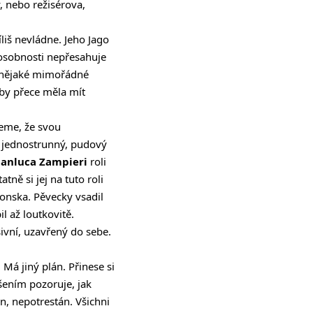
, nebo režisérova,
iš nevládne. Jeho Jago
 osobnosti nepřesahuje
t nějaké mimořádné
 by přece měla mít
neme, že svou
o jednostrunný, pudový
ianluca Zampieri
roli
ně si jej na tuto roli
ponska. Pěvecky vsadil
l až loutkovitě.
sivní, uzavřený do sebe.
 Má jiný plán. Přinese si
ěšením pozoruje, jak
n, nepotrestán. Všichni