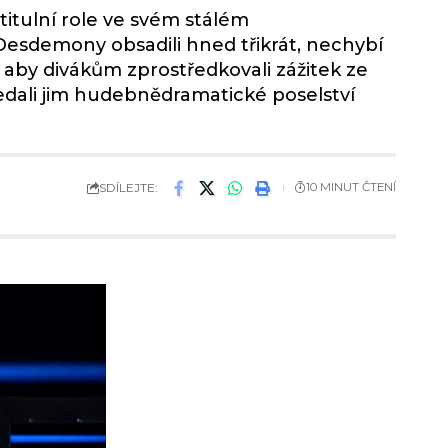
titulní role ve svém stálém
 Desdemony obsadili hned třikrát, nechybí
, aby divákům zprostředkovali zážitek ze
dali jim hudebnědramatické poselství
SDÍLEJTE:
10 MINUT ČTENÍ