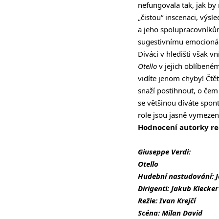
nefungovala tak, jak by 
„čistou“ inscenaci, výsl
a jeho spolupracovníkům
sugestivnímu emocionáln
Diváci v hledišti však v
Otello
v jejich oblíbeném
vidíte jenom chyby! Čtě
snaží postihnout, o čem
se většinou díváte spon
role jsou jasně vymezené
Hodnocení autorky re
Giuseppe Verdi:
Otello
Hudební nastudování: J
Dirigenti: Jakub Klecker
Režie: Ivan Krejčí
Scéna: Milan David