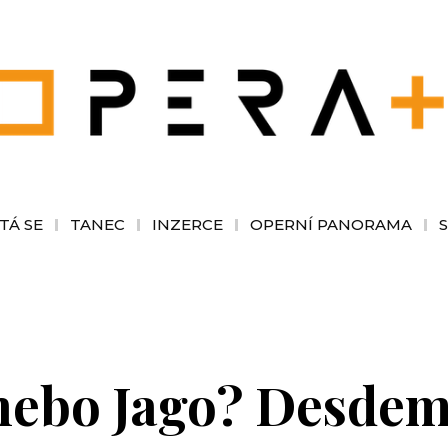
TÁ SE
TANEC
INZERCE
OPERNÍ PANORAMA
 nebo Jago? Desde