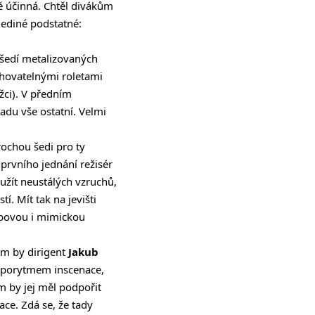
ě účinná. Chtěl divákům
 jediné podstatné:
šedí metalizovaných
tahovatelnými roletami
ážci). V předním
adu vše ostatní. Velmi
rochou šedi pro ty
prvního jednání režisér
yužít neustálých vzruchů,
. Mít tak na jevišti
ybovou i mimickou
tam by dirigent
Jakub
temporytmem inscenace,
om by jej měl podpořit
ce. Zdá se, že tady