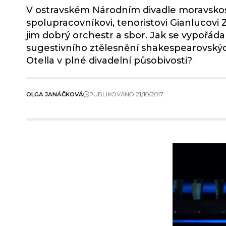
V ostravském Národním divadle moravskosle
spolupracovníkovi, tenoristovi Gianlucovi
jim dobrý orchestr a sbor. Jak se vypořáda
sugestivního ztělesnění shakespearovský
Otella v plné divadelní působivosti?
OLGA JANÁČKOVÁ
PUBLIKOVÁNO 21/10/2017