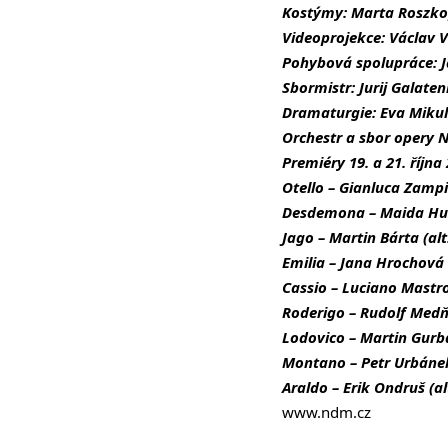
Kostýmy: Marta Roszk
Videoprojekce: Václav 
Pohybová spolupráce: 
Sbormistr: Jurij Galate
Dramaturgie: Eva Miku
Orchestr a sbor opery
Premiéry 19. a 21. říjn
Otello – Gianluca Zampie
Desdemona – Maida Hund
Jago – Martin Bárta (alt
Emilia – Jana Hrochová 
Cassio – Luciano Mastro
Roderigo – Rudolf Medňa
Lodovico – Martin Gurba
Montano – Petr Urbánek
Araldo – Erik Ondruš (a
www.ndm.cz