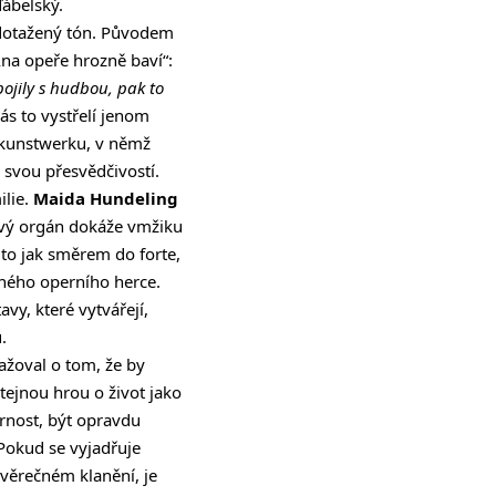
ďábelský.
edotažený tón. Původem
„na opeře hrozně baví“:
pojily s hudbou, pak to
ás to vystřelí jenom
tkunstwerku, v němž
 svou přesvědčivostí.
ilie.
Maida Hundeling
sový orgán dokáže vmžiku
to jak směrem do forte,
ečného operního herce.
vy, které vytvářejí,
.
ažoval o tom, že by
tejnou hrou o život jako
rnost, být opravdu
! Pokud se vyjadřuje
ávěrečném klanění, je