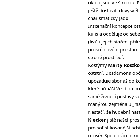
okolo jsou ve štronzu. 
ještě doslovit, dovysvětl
charismatický Jago.
Inscenační koncepce o
kulis a odděluje od sebe
(kvůli jejich stažení př
proscéniovém prostoru s
strohé prostředí.
Kostýmy
Marty Roszko
ostatní. Desdemona obča
upozaďuje sbor až do kon
které přináší Verdiho hu
samé živoucí postavy ve
manýrou zejména u „hlav
Nestačí, že hudební nast
Klecker
jistě našel pro
pro sofistikovanější ods
režisér. Spolupráce dir