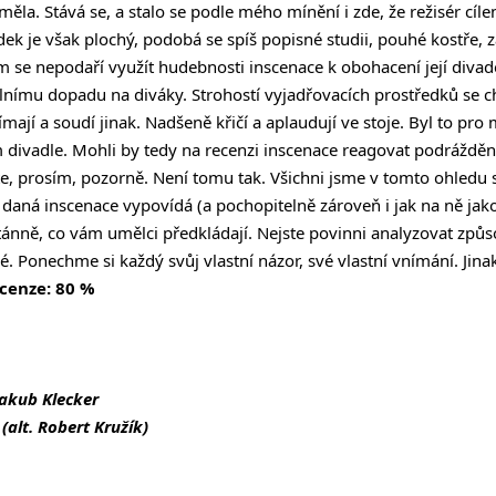
měla. Stává se, a stalo se podle mého mínění i zde, že režisér cíl
edek je však plochý, podobá se spíš popisné studii, pouhé kostře,
 se nepodaří využít hudebnosti inscenace k obohacení její divade
ímu dopadu na diváky. Strohostí vyjadřovacích prostředků se chyt
nímají a soudí jinak. Nadšeně křičí a aplaudují ve stoje. Byl to pro
 divadle. Mohli by tedy na recenzi inscenace reagovat podrážděným
te, prosím, pozorně. Není tomu tak. Všichni jsme v tomto ohledu 
 daná inscenace vypovídá (a pochopitelně zároveň i jak na ně jako
tánně, co vám umělci předkládají. Nejste povinni analyzovat způso
. Ponechme si každý svůj vlastní názor, své vlastní vnímání. Jinak
cenze: 80 %
akub Klecker
 (alt. Robert Kružík)