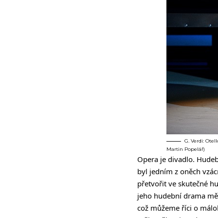
G. Verdi: Ote
Martin Popelář)
Opera je divadlo. Hudebn
byl jedním z oněch vzácně
přetvořit ve skutečné h
jeho hudební drama mělo
což můžeme říci o málok