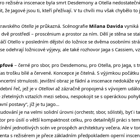
Pro režiséra inscenace byla smrt Desdemony a Otella nedostatečn
it, že Jagové jsou ti, kteří přežívají. V tu chvíli mu však chybělo to
stravského
Otella
je průkazná. Scénografie
Milana Davida
vyniká 
 dvě prostředí – proscénium a prostor za ním. Dělí je stěna se s
ikráčí Otello v posledním dějství do ložnice se dvěma osobními str
e odehrají ložnicové výjevy, ale také rozhovor Jaga s Cassiem, vz
pfové
– černé pro sbor, pro Desdemonu, pro Otella, pro Jaga, s t
s trošku bílé a červené. Koncepce je čitelná. S výjimkou počátku 
certní strnulosti. Jevištní obraz je fádní a inscenace nedokáže v
dební řeč, jež je v
Otellovi
až zázračně propojená s vývojem událostí
 zřetelných vztazích mezi sebou, nespokojit se s operáckou poh
ní postavy“, jíž je tu Jago…
udování je na velmi solidní úrovni (orchestr, sbor, sólisté), byť i 
stor pro úsilí o větší kompaktnost celku, pro detailnější práci s 
tínění jednotlivých scén ve prospěch architektury večera. Ale v t
igenta s režisérem je přece základním předpokladem operní inscena