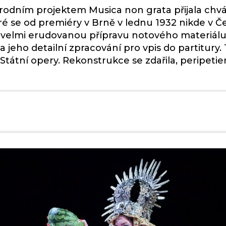
árodním projektem Musica non grata přijala ch
ré se od premiéry v Brně v lednu 1932 nikde v Čes
velmi erudovanou přípravu notového materiálu,
a jeho detailní zpracování pro vpis do partitury.
átní opery. Rekonstrukce se zdařila, peripetiemi