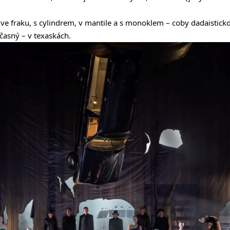
e fraku, s cylindrem, v mantile a s monoklem – coby dadaisticko-
časný – v texaskách.