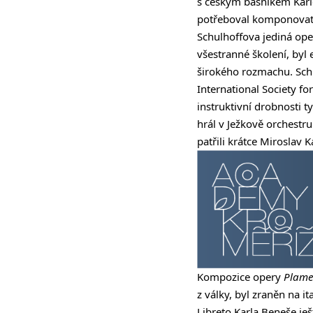
s českým básníkem Kar
potřeboval komponovat 
Schulhoffova jediná ope
všestranné školení, byl 
širokého rozmachu. Schu
International Society f
instruktivní drobnosti 
hrál v Ježkově orchestr
patřili krátce Miroslav 
Kompozice opery
Plam
z války, byl zraněn na i
Libreto Karla Beneše ješ