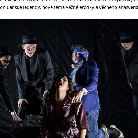
 donjuanské legendy, nové téma věčné erotiky a věčného ahasvers