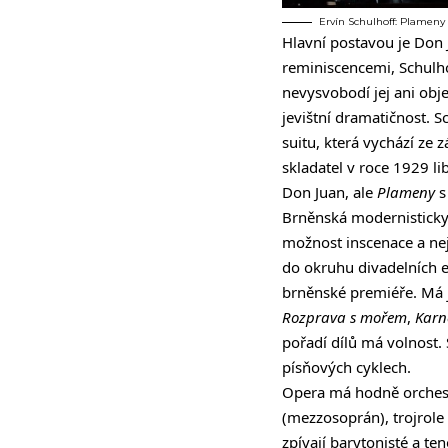
Ervín Schulhoff: Plameny 
Hlavní postavou je Don
reminiscencemi, Schulho
nevysvobodí jej ani obje
jevištní dramatičnost. Sc
suitu, která vychází ze
skladatel v roce 1929 li
Don Juan, ale
Plameny
s
Brněnská modernisticky
možnost inscenace a nej
do okruhu divadelních 
brněnské premiéře. Má j
Rozprava s mořem
,
Karn
pořadí dílů má volnost. S
písňových cyklech.
Opera má hodně orchestr
(mezzosoprán), trojrole
zpívají barytonisté a te