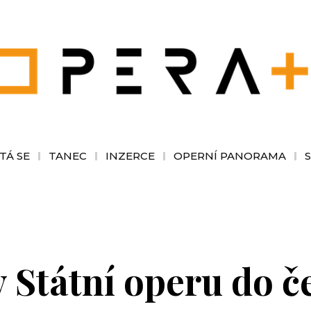
TÁ SE
TANEC
INZERCE
OPERNÍ PANORAMA
 Státní operu do č