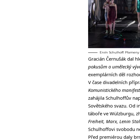
Ervín Schulhoff: Plameny 
Gracián Černušák dal h
pokusům o umělecký vývo
exemplárních děl rozhod
V čase divadelních příp
Komunistického manifes
zahájila Schulhoffův n
Sovětského svazu. Od in
táboře ve Wülzburgu, z
Freiheit, Marx, Lenin Stal
Schulhoffovi svobodu ne
Před premiérou daly brn