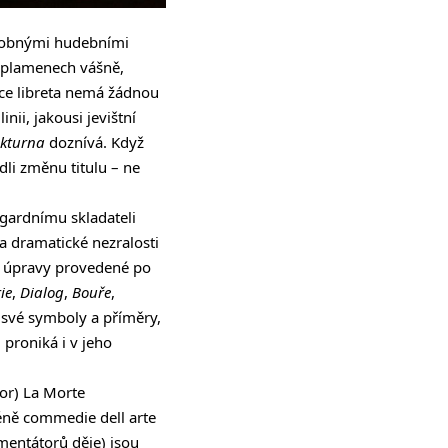
drobnými hudebními
v plamenech vášně,
lace libreta nemá žádnou
nii, jakousi jevištní
kturna
doznívá. Když
dli změnu titulu – ne
gardnímu skladateli
a dramatické nezralosti
 úpravy provedené po
ie
,
Dialog
,
Bouře
,
, své symboly a příměry,
 proniká i v jeho
nor) La Morte
éně commedie dell arte
omentátorů děje) jsou