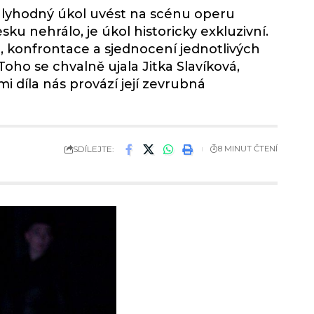
vályhodný úkol uvést na scénu operu
ku nehrálo, je úkol historicky exkluzivní.
 konfrontace a sjednocení jednotlivých
 Toho se chvalně ujala Jitka Slavíková,
 díla nás provází její zevrubná
SDÍLEJTE:
8 MINUT ČTENÍ