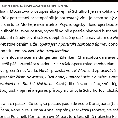
– Státní opera, 12. června 2022 (foto Serghei Gherciu)
 Juan. Mozartova prostopášníka přejímá Schulhoff jen několika 
ffův potrestaný prostopášník je potrestaný víc – je nesmrtelný 
tí smrti, La Morte je nesmrtelná. Psychologicky filosofující fabu
hulhoff šel svou cestou, vytvořil volně a pestře plynoucí hudební li
 základní nálady první scény, obepíná scény další a návratem do
No
bretistovi oznámil, že
„opera jest v partituře skončena úplně“
, doho
 podtitulem
Musikalische Tragikomödie
.
 orientovaná scéna s dirigentem Zdeňkem Chalabalou dala avant
lepší péči. Premiéra v lednu 1932 však operu mladistvého elánu 
evergreenů nevřadila. Nová „pražská verze“
Plamenů
zpracovává i
edenáct částí:
Nokturno
,
Píseň
ohně
,
Půlnoční mše
,
Chiméra
,
Galer
evalová noc
,
Banket
,
Nokturno
. Každý díl má svou scénu, svůj děj
pojitost krajinné alegorie, přírody a citů byla Schulhoffovi blízká,
álních pasáží. Co se týká postav, jsou zde vedle Dona Juana (te
 Žena, Řeholnice, Donna Anna (soprán), Markétka (soprán), ve sc
norista Pulcinell, Komtur je rovněž baryton, šest stínů (jakýchsi k