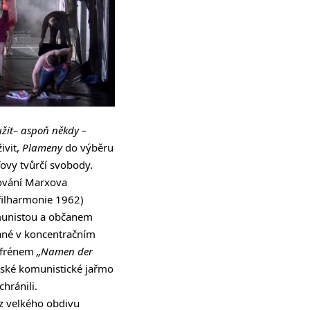
užit– aspoň někdy –
ivit,
Plameny
do výběru
ovy tvůrčí svobody.
cování Marxova
filharmonie 1962)
omunistou a občanem
sané v koncentračním
refrénem
„Namen der
ětské komunistické jařmo
hránili.
 z velkého obdivu