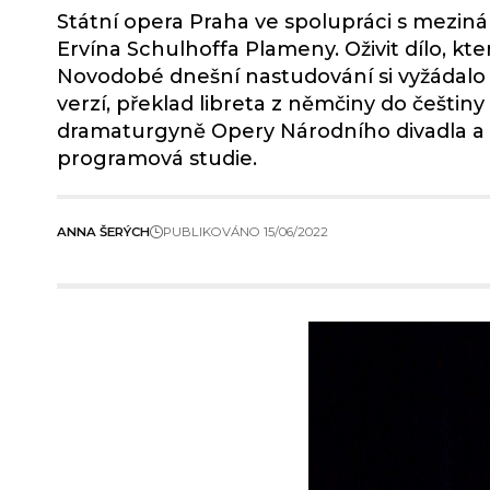
Státní opera Praha ve spolupráci s mezin
Ervína Schulhoffa Plameny. Oživit dílo, kte
Novodobé dnešní nastudování si vyžádalo 
verzí, překlad libreta z němčiny do češtiny 
dramaturgyně Opery Národního divadla a St
programová studie.
ANNA ŠERÝCH
PUBLIKOVÁNO 15/06/2022