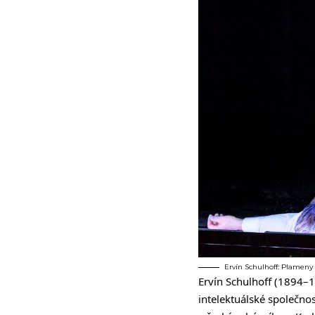
Ervín Schulhoff: Plameny 
Ervín Schulhoff (1894–1
intelektuálské společno