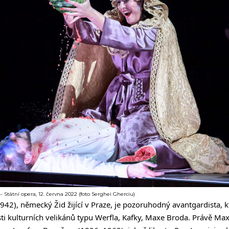
– Státní opera, 12. června 2022 (foto Serghei Gherciu)
942), německý Žid žijící v Praze, je pozoruhodný avantgardista, k
sti kulturních velikánů typu Werfla, Kafky, Maxe Broda. Právě Max