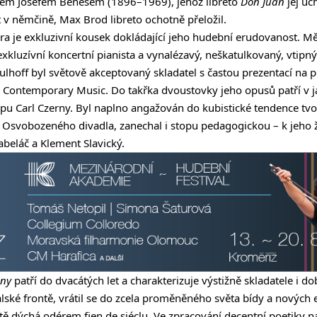
lem Josefem Benešem (1896–1969), jehož libreto
Don Juan
jej uc
v němčině, Max Brod libreto ochotně přeložil.
ra je exkluzivní kousek dokládající jeho hudební erudovanost. M
exkluzívní koncertní pianista a vynalézavý, neškatulkovaný, vtipný
lhoff byl světově akceptovaný skladatel s častou prezentací na pr
or Contemporary Music. Do takřka dvoustovky jeho opusů patří v 
typu Carl Czerny. Byl naplno angažován do kubistické tendence tv
u Osvobozeného divadla, zanechal i stopu pedagogickou – k jeho
Kabeláč a Klement Slavický.
eny
patří do dvacátých let a charakterizuje výstižně skladatele i do
talské frontě, vrátil se do zcela proměněného světa bídy a nových
tě dýchá odérem fien de siéclu. Ve zpracování decentní poetiky na