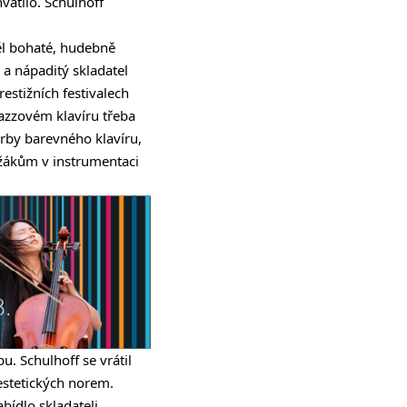
hvátilo. Schulhoff
ěl bohaté, hudebně
 a nápaditý skladatel
estižních festivalech
jazzovém klavíru třeba
orby barevného klavíru,
 žákům v instrumentaci
bu. Schulhoff se vrátil
 estetických norem.
bídlo skladateli