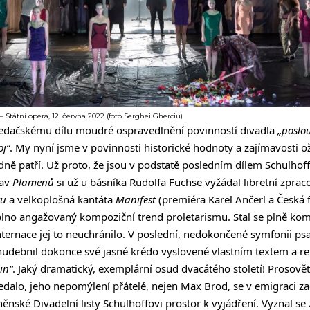
– Státní opera, 12. června 2022 (foto Serghei Gherciu)
ledačskému dílu moudré ospravedlnění povinností divadla
„poslo
j“
. My nyní jsme v povinnosti historické hodnoty a zajímavosti ož
ně patří. Už proto, že jsou v podstatě posledním dílem Schulhoff
rav
Plamenů
si už u básníka Rudolfa Fuchse vyžádal libretní zpra
tu
a velkoplošná kantáta
Manifest
(premiéra Karel Ančerl a Česká 
aplno angažovaný kompoziční trend proletarismu. Stal se plně k
ternace jej to neuchránilo. V poslední, nedokončené symfonii p
hudebnil dokonce své jasné krédo vyslovené vlastním textem a 
in“
. Jaký dramatický, exemplární osud dvacátého století! Prosov
dalo, jeho nepomýlení přátelé, nejen Max Brod, se v emigraci zac
ěnské Divadelní listy Schulhoffovi prostor k vyjádření. Vyznal se