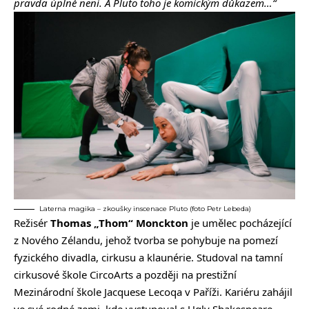
pravda úplně není. A Pluto toho je komickým důkazem…“
Laterna magika – zkoušky inscenace Pluto (foto Petr Lebeda)
Režisér
Thomas
„
Thom
“
Monckton
je umělec pocházející
z Nového Zélandu, jehož tvorba se pohybuje na pomezí
fyzického divadla, cirkusu a klaunérie. Studoval na tamní
cirkusové škole CircoArts a později na prestižní
Mezinárodní škole Jacquese Lecoqa v Paříži. Kariéru zahájil