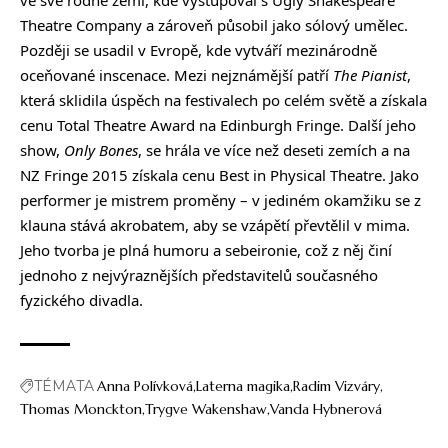
ve své rodné zemi, kde vystupoval s Ugly Shakespeare
Theatre Company a zároveň působil jako sólový umělec.
Později se usadil v Evropě, kde vytváří mezinárodně
oceňované inscenace. Mezi nejznámější patří
The Pianist
,
která sklidila úspěch na festivalech po celém světě a získala
cenu Total Theatre Award na Edinburgh Fringe. Další jeho
show,
Only Bones
, se hrála ve více než deseti zemích a na
NZ Fringe 2015 získala cenu Best in Physical Theatre. Jako
performer je mistrem proměny – v jediném okamžiku se z
klauna stává akrobatem, aby se vzápětí převtělil v mima.
Jeho tvorba je plná humoru a sebeironie, což z něj činí
jednoho z nejvýraznějších představitelů současného
fyzického divadla.
TÉMATA
Anna Polívková
Laterna magika
Radim Vizváry
Thomas Monckton
Trygve Wakenshaw
Vanda Hybnerová