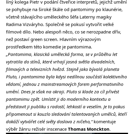
líný kolega Pietr v podání čtveřice interpretů, jejichž umění
se pohybuje na široké škále od pantomimy po klaunérie,
včetně stávajícího uměleckého šéfa Laterny magiky
Radima Vizváryho. Společně se pokusí vytvořit velké
filmové dílo. Nebo alespoň něco, co se nerozpadne dřív,
než postaví green screen. Hlavním výrazovým
prostředkem této komedie je pantomima.
„Pantomima, klasická umělecká forma, se v průběhu let
vytratila do stínů, které vrhají jasná světla divadelních,
filmových a televizních hvězd. Stejně jako bývalá planeta
Pluto, i pantomima byla kdysi nedílnou součástí kolektivního
vědomí, jednou z mainstreamových forem performativního
umění. Dnes je však na okraji. Pluto si klade za cíl přivést
pantomimu zpět. Umístit ji do moderního kontextu a
představit ji publiku s radostí, lehkostí a veselím. Je to pokus
připomenout si kouzlo sledování talentovaných umělců, kteří
dokáží vytvářet celé světy doslova z ničeho,“
komentuje
výběr žánru režisér inscenace
Thomas Monckton
.