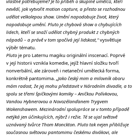
vlastně potřebujeme? Je to příběh o skupině umělců, kteří
nevědí, jak vytvořit motion capture, a přesto se rozhodnou
udělat velkolepou show. Umění napodobuje život, který
napodobuje umění. Pluto je chybová show o chybujících
lidech, kteří se snaží udělat chybný produkt z chybných
nápadů – a právě v tom spočívá její lidskost,“
vysvětluje
výběr tématu.
Pluto
je pro Laternu magiku originální inscenací. Poprvé
v její historii vznikla komedie, jejíž hlavní složku tvoří
nonverbální, ale zároveň i netaneční umělecká forma,
konkrétně pantomima.
„Jako český mim a milovník oboru
mám radost, že jej mohu představit v Národním divadle, a to
spolu se třemi špičkovými komiky – Aničkou Polívkovou,
Vandou Hybnerovou a Novozélanďanem Trygvem
Wakenshawem. Mezinárodní spolupráce se v tomto případě
netýká jen účinkujících, nýbrž i režie. Té se ujal světově
uznávaný tvůrce Thom Monckton. Pluto tak nejen přibližuje
současnou světovou pantomimu českému divákovi, ale