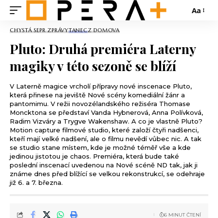
Aa
CHYSTÁ SE
PR ZPRÁVY
TANEC
Z DOMOVA
Pluto: Druhá premiéra Laterny
magiky v této sezoně se blíží
V Laterně magice vrcholí přípravy nové inscenace Pluto,
která přinese na jeviště Nové scény komediální žánr a
pantomimu. V režii novozélandského režiséra Thomase
Moncktona se představí Vanda Hybnerová, Anna Polívková,
Radim Vizváry a Trygve Wakenshaw. A co je vlastně Pluto?
Motion capture filmové studio, které založí čtyři nadšenci,
kteří mají velké nadšení, ale o filmu nevědí vůbec nic. A tak
se studio stane místem, kde je možné téměř vše a kde
jedinou jistotou je chaos. Premiéra, která bude také
poslední inscenací uvedenou na Nové scéně ND tak, jak ji
známe dnes před blížící se velkou rekonstrukcí, se odehraje
již 6. a 7. března.
6 MINUT ČTENÍ