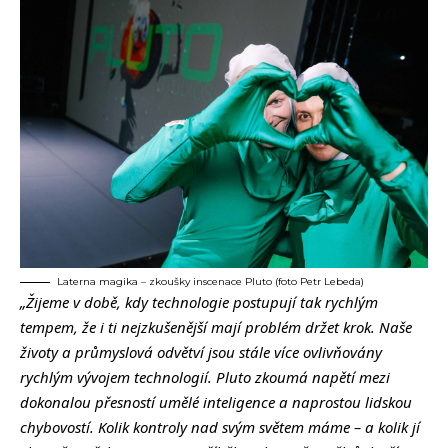
Laterna magika – zkoušky inscenace Pluto (foto Petr Lebeda)
„Žijeme v době, kdy technologie postupují tak rychlým
tempem, že i ti nejzkušenější mají problém držet krok. Naše
životy a průmyslová odvětví jsou stále více ovlivňovány
rychlým vývojem technologií. Pluto zkoumá napětí mezi
dokonalou přesností umělé inteligence a naprostou lidskou
chybovostí. Kolik kontroly nad svým světem máme – a kolik jí