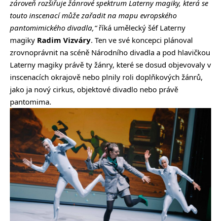
zároveň rozšiřuje žánrové spektrum Laterny magiky, která se
touto inscenací může zařadit na mapu evropského
pantomimického divadla,“
říká umělecký šéf Laterny
magiky
Radim Vizváry
. Ten ve své koncepci plánoval
zrovnoprávnit na scéně Národního divadla a pod hlavičkou
Laterny magiky právě ty žánry, které se dosud objevovaly v
inscenacích okrajově nebo plnily roli doplňkových žánrů,
jako ja nový cirkus, objektové divadlo nebo právě
pantomima.