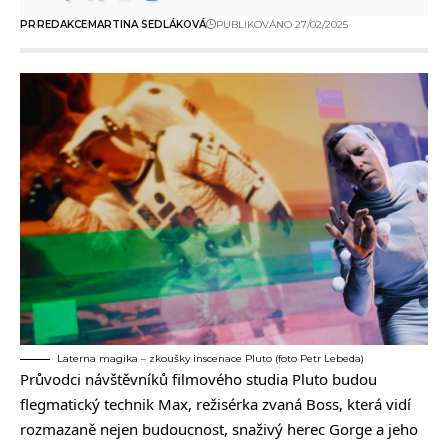
PR
REDAKCE
MARTINA SEDLÁKOVÁ
PUBLIKOVÁNO 27/02/2025
Laterna magika – zkoušky inscenace Pluto (foto Petr Lebeda)
Průvodci návštěvníků filmového studia Pluto budou
flegmatický technik Max, režisérka zvaná Boss, která vidí
rozmazaně nejen budoucnost, snaživý herec Gorge a jeho