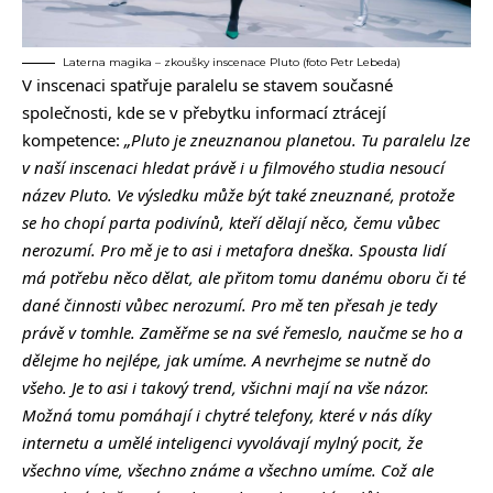
Laterna magika – zkoušky inscenace Pluto (foto Petr Lebeda)
V inscenaci spatřuje paralelu se stavem současné
společnosti, kde se v přebytku informací ztrácejí
kompetence:
„Pluto je zneuznanou planetou. Tu paralelu lze
v naší inscenaci hledat právě i u filmového studia nesoucí
název Pluto. Ve výsledku může být také zneuznané, protože
se ho chopí parta podivínů, kteří dělají něco, čemu vůbec
nerozumí. Pro mě je to asi i metafora dneška. Spousta lidí
má potřebu něco dělat, ale přitom tomu danému oboru či té
dané činnosti vůbec nerozumí. Pro mě ten přesah je tedy
právě v tomhle. Zaměřme se na své řemeslo, naučme se ho a
dělejme ho nejlépe, jak umíme. A nevrhejme se nutně do
všeho. Je to asi i takový trend, všichni mají na vše názor.
Možná tomu pomáhají i chytré telefony, které v nás díky
internetu a umělé inteligenci vyvolávají mylný pocit, že
všechno víme, všechno známe a všechno umíme. Což ale