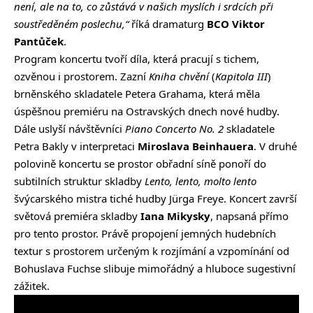
není, ale na to, co zůstává v našich myslích i srdcích při
soustředěném poslechu,“
říká dramaturg
BCO
Viktor
Pantůček
.
Program koncertu tvoří díla, která pracují s tichem,
ozvěnou i prostorem. Zazní
Kniha chvění
(
Kapitola III
)
brněnského skladatele Petera Grahama, která měla
úspěšnou premiéru na Ostravských dnech nové hudby.
Dále uslyší návštěvníci
Piano Concerto No. 2
skladatele
Petra Bakly v interpretaci
Miroslava Beinhauera
. V druhé
polovině koncertu se prostor obřadní síně ponoří do
subtilních struktur skladby
Lento, lento, molto lento
švýcarského mistra tiché hudby Jürga Freye. Koncert završí
světová premiéra skladby
Iana Mikysky
, napsaná přímo
pro tento prostor. Právě propojení jemných hudebních
textur s prostorem určeným k rozjímání a vzpomínání od
Bohuslava Fuchse slibuje mimořádný a hluboce sugestivní
zážitek.