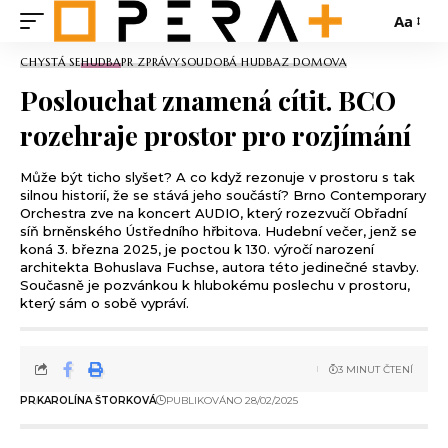
Aa
CHYSTÁ SE
HUDBA
PR ZPRÁVY
SOUDOBÁ HUDBA
Z DOMOVA
Poslouchat znamená cítit. BCO
rozehraje prostor pro rozjímání
Může být ticho slyšet? A co když rezonuje v prostoru s tak
silnou historií, že se stává jeho součástí? Brno Contemporary
Orchestra zve na koncert AUDIO, který rozezvučí Obřadní
síň brněnského Ústředního hřbitova. Hudební večer, jenž se
koná 3. března 2025, je poctou k 130. výročí narození
architekta Bohuslava Fuchse, autora této jedinečné stavby.
Současně je pozvánkou k hlubokému poslechu v prostoru,
který sám o sobě vypráví.
3 MINUT ČTENÍ
PR
KAROLÍNA ŠTORKOVÁ
PUBLIKOVÁNO 28/02/2025