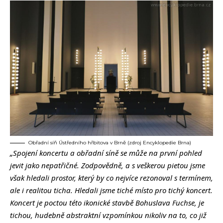
Obřadní síň Ústředního hřbitova v Brně (zdroj Encyklopedie Brna)
„Spojení koncertu a obřadní síně se může na první pohled
jevit jako nepatřičné. Zodpovědně, a s veškerou pietou jsme
však hledali prostor, který by co nejvíce rezonoval s termínem,
ale i realitou ticha. Hledali jsme tiché místo pro tichý koncert.
Koncert je poctou této ikonické stavbě Bohuslava Fuchse, je
tichou, hudebně abstraktní vzpomínkou nikoliv na to, co již