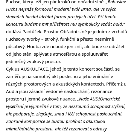
Fuchse, který leží jen pár kroků od obřadní síně.
„Bohuslav
Fuchs nejenže formoval moderní tvář Brna, ale ve svých
stavbách hledal ideální formu pro jejich účel. Při tomto
koncertu budeme mít příležitost mu symbolicky vzdát hold,“
dodává Pantůček. Prostor Obřadní síně je jedním z vrcholů
Fuchsovy tvorby – strohý, funkční a přesto nesmírně
působivý. Hudba zde nebude jen znít, ale bude se odrážet
od jeho stěn, splývat s atmosférou a spoluutvářet
jedinečný zvukový prostor.
Cyklus AUSKULTACE, jehož je tento koncert součástí, se
zaměřuje na samotný akt poslechu a jeho vnímání v
různých prostorových a akustických kontextech. Přičemž u
Audia jsou zásadní vědomé naslouchání, rezonance
prostoru i jemné zvukové nuance.
„Naše AUDIOmetrické
vyšetření je výjimečné v tom, že nezkoumá schopnost slyšení,
ale podporuje, zlepšuje, snad i léčí schopnost poslouchání.
Zahrané kompozice se budou prolínat s akustikou
mimořádného prostoru, ale též rezonovat s odrazy