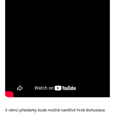
V rámci přestávky bude možné navštívit hrob Bohuslava