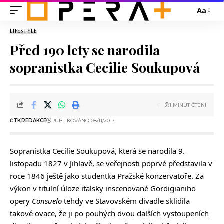
Aa
LIFESTYLE
Před 190 lety se narodila
sopranistka Cecilie Soukupová
1 MINUT ČTENÍ
ČTK
REDAKCE
PUBLIKOVÁNO 08/11/2017
Sopranistka Cecilie Soukupová, která se narodila 9.
listopadu 1827 v Jihlavě, se veřejnosti poprvé představila v
roce 1846 ještě jako studentka Pražské konzervatoře. Za
výkon v titulní úloze italsky inscenované Gordigianiho
opery
Consuelo
tehdy ve Stavovském divadle sklidila
takové ovace, že ji po pouhých dvou dalších vystoupeních