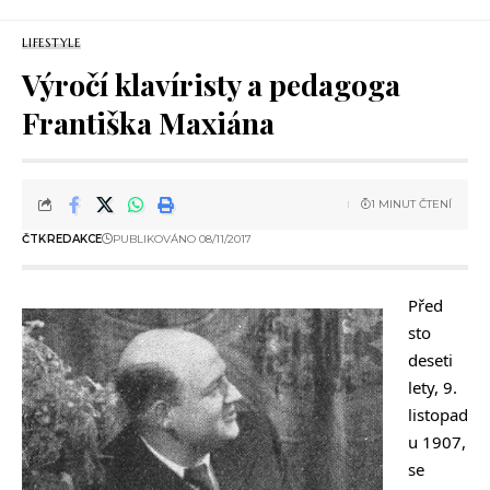
LIFESTYLE
Výročí klavíristy a pedagoga
Františka Maxiána
1 MINUT ČTENÍ
ČTK
REDAKCE
PUBLIKOVÁNO 08/11/2017
Před
sto
deseti
lety, 9.
listopad
u 1907,
se