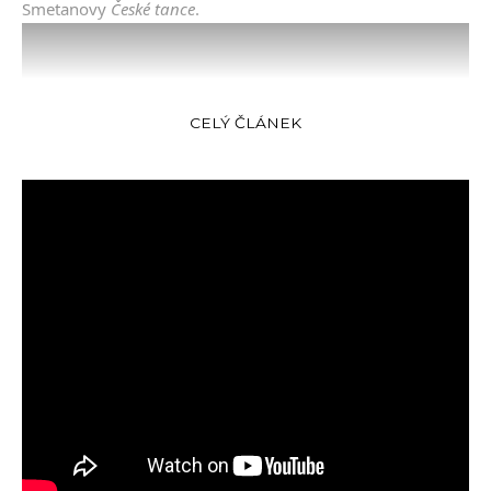
Smetanovy
České tance
.
CELÝ ČLÁNEK