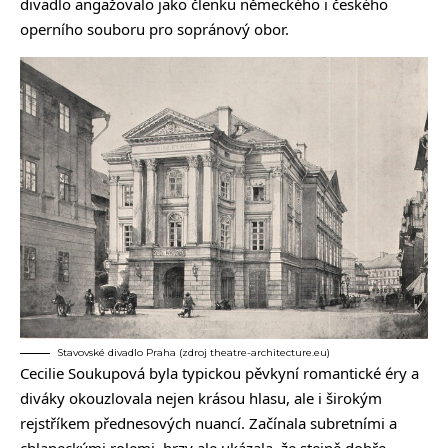
divadlo angažovalo jako členku německého i českého
operního souboru pro sopránový obor.
Stavovské divadlo Praha (zdroj theatre-architecture.eu)
Cecilie Soukupová byla typickou pěvkyní romantické éry a
diváky okouzlovala nejen krásou hlasu, ale i širokým
rejstříkem přednesových nuancí. Začínala subretními a
chlapeckými rolemi, brzy ale ukázala, že stejně dobře