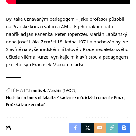
Byl také uznávaným pedagogem – jako profesor působil
na Pražské konzervatoři a AMU. K jeho žákům patřili
například Jan Panenka, Peter Toperczer, Marián Lapšanský
nebo Josef Hála. Zemřel 18. ledna 1971 a pochován byl ve
Slavíně na Vyšehradském hřbitově v Praze nedaleko svého
učitele Viléma Kurze. Vynikajícím klavíristou a pedagogem
je i jeho syn František Maxián mladší.
TÉMATA
František Maxián (1907)
Hudební a taneční fakulta Akademie múzických umění v Praze
Pražská konzervatoř