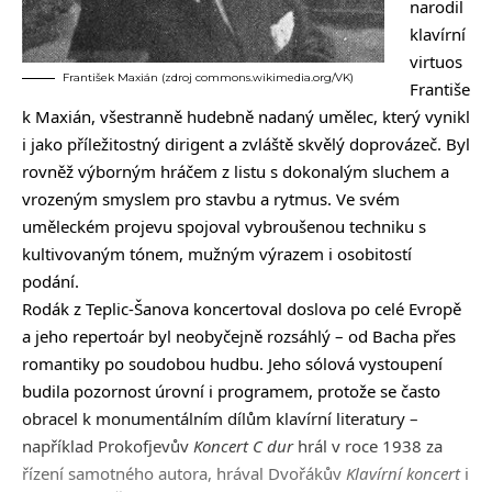
narodil
klavírní
virtuos
František Maxián (zdroj commons.wikimedia.org/VK)
Františe
k Maxián, všestranně hudebně nadaný umělec, který vynikl
i jako příležitostný dirigent a zvláště skvělý doprovázeč. Byl
rovněž výborným hráčem z listu s dokonalým sluchem a
vrozeným smyslem pro stavbu a rytmus. Ve svém
uměleckém projevu spojoval vybroušenou techniku s
kultivovaným tónem, mužným výrazem i osobitostí
podání.
Rodák z Teplic-Šanova koncertoval doslova po celé Evropě
a jeho repertoár byl neobyčejně rozsáhlý – od Bacha přes
romantiky po soudobou hudbu. Jeho sólová vystoupení
budila pozornost úrovní i programem, protože se často
obracel k monumentálním dílům klavírní literatury –
například Prokofjevův
Koncert C dur
hrál v roce 1938 za
řízení samotného autora, hrával Dvořákův
Klavírní koncert
i