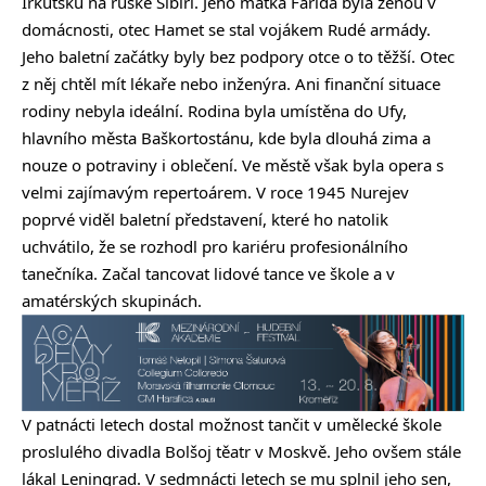
Irkutsku na ruské Sibiři. Jeho matka Farida byla ženou v
domácnosti, otec Hamet se stal vojákem Rudé armády.
Jeho baletní začátky byly bez podpory otce o to těžší. Otec
z něj chtěl mít lékaře nebo inženýra. Ani finanční situace
rodiny nebyla ideální. Rodina byla umístěna do Ufy,
hlavního města Baškortostánu, kde byla dlouhá zima a
nouze o potraviny i oblečení. Ve městě však byla opera s
velmi zajímavým repertoárem. V roce 1945 Nurejev
poprvé viděl baletní představení, které ho natolik
uchvátilo, že se rozhodl pro kariéru profesionálního
tanečníka. Začal tancovat lidové tance ve škole a v
amatérských skupinách.
V patnácti letech dostal možnost tančit v umělecké škole
proslulého divadla Bolšoj těatr v Moskvě. Jeho ovšem stále
lákal Leningrad. V sedmnácti letech se mu splnil jeho sen,