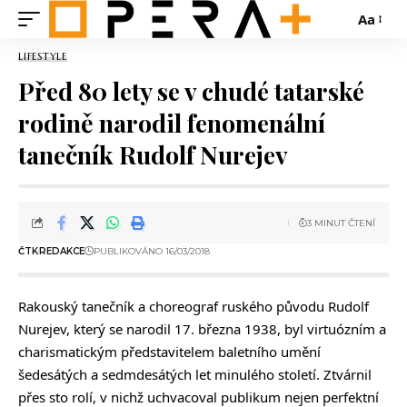
Aa
LIFESTYLE
Před 80 lety se v chudé tatarské
rodině narodil fenomenální
tanečník Rudolf Nurejev
3 MINUT ČTENÍ
ČTK
REDAKCE
PUBLIKOVÁNO 16/03/2018
Rakouský tanečník a choreograf ruského původu Rudolf
Nurejev, který se narodil 17. března 1938, byl virtuózním a
charismatickým představitelem baletního umění
šedesátých a sedmdesátých let minulého století. Ztvárnil
přes sto rolí, v nichž uchvacoval publikum nejen perfektní