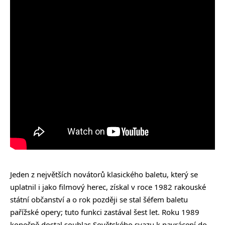
Jeden z největších novátorů klasického baletu, který se
uplatnil i jako filmový herec, získal v roce 1982 rakouské
státní občanství a o rok později se stal šéfem baletu
pařížské opery; tuto funkci zastával šest let. Roku 1989
konečně dostal souhlas Sovětského svazu k navrácení do