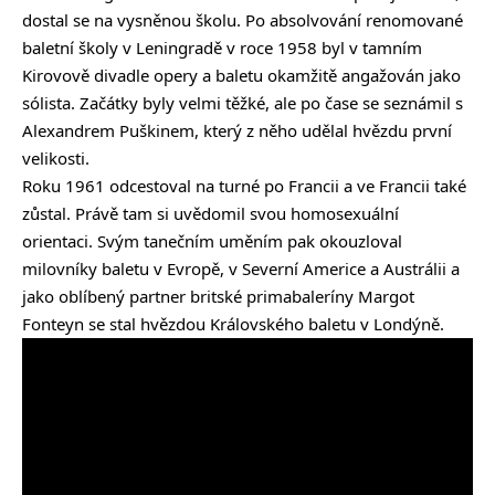
dostal se na vysněnou školu. Po absolvování renomované
baletní školy v Leningradě v roce 1958 byl v tamním
Kirovově divadle opery a baletu okamžitě angažován jako
sólista. Začátky byly velmi těžké, ale po čase se seznámil s
Alexandrem Puškinem, který z něho udělal hvězdu první
velikosti.
Roku 1961 odcestoval na turné po Francii a ve Francii také
zůstal. Právě tam si uvědomil svou homosexuální
orientaci. Svým tanečním uměním pak okouzloval
milovníky baletu v Evropě, v Severní Americe a Austrálii a
jako oblíbený partner britské primabaleríny Margot
Fonteyn se stal hvězdou Královského baletu v Londýně.