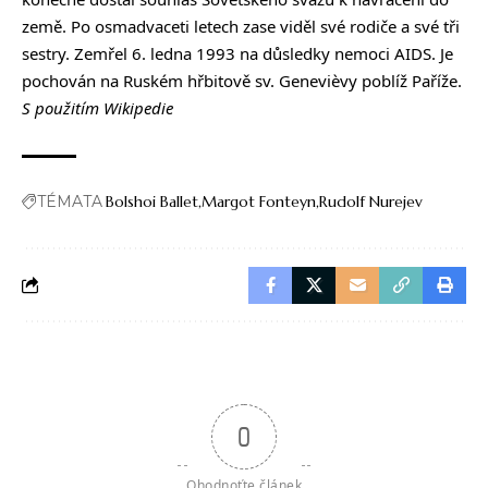
země. Po osmadvaceti letech zase viděl své rodiče a své tři
sestry. Zemřel 6. ledna 1993 na důsledky nemoci AIDS. Je
pochován na Ruském hřbitově sv. Genevièvy poblíž Paříže.
S použitím Wikipedie
TÉMATA
Bolshoi Ballet
Margot Fonteyn
Rudolf Nurejev
0
Ohodnoťte článek