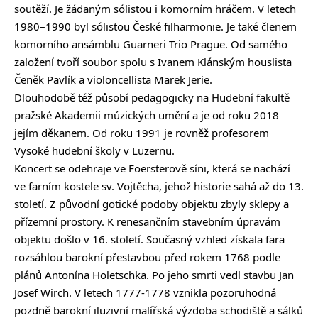
soutěží. Je žádaným sólistou i komorním hráčem. V letech
1980–1990 byl sólistou České filharmonie. Je také členem
komorního ansámblu Guarneri Trio Prague. Od samého
založení tvoří soubor spolu s Ivanem Klánským houslista
Čeněk Pavlík a violoncellista Marek Jerie.
Dlouhodobě též působí pedagogicky na Hudební fakultě
pražské Akademii múzických umění a je od roku 2018
jejím děkanem. Od roku 1991 je rovněž profesorem
Vysoké hudební školy v Luzernu.
Koncert se odehraje ve Foersterově síni, která se nachází
ve farním kostele sv. Vojtěcha, jehož historie sahá až do 13.
století. Z původní gotické podoby objektu zbyly sklepy a
přízemní prostory. K renesančním stavebním úpravám
objektu došlo v 16. století. Současný vzhled získala fara
rozsáhlou barokní přestavbou před rokem 1768 podle
plánů Antonína Holetschka. Po jeho smrti vedl stavbu Jan
Josef Wirch. V letech 1777-1778 vznikla pozoruhodná
pozdně barokní iluzivní malířská výzdoba schodiště a sálků