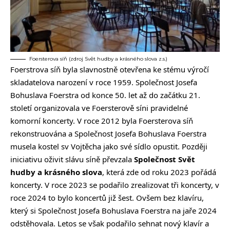
Foersterova síň (zdroj Svět hudby a krásného slova z.s.)
Foerstrova síň byla slavnostně otevřena ke stému výročí
skladatelova narození v roce 1959. Společnost Josefa
Bohuslava Foerstra od konce 50. let až do začátku 21.
století organizovala ve Foersterově síni pravidelné
komorní koncerty. V roce 2012 byla Foersterova síň
rekonstruována a Společnost Josefa Bohuslava Foerstra
musela kostel sv Vojtěcha jako své sídlo opustit. Později
iniciativu oživit slávu síně převzala
Společnost Svět
hudby a krásného slova
, která zde od roku 2023 pořádá
koncerty. V roce 2023 se podařilo zrealizovat tři koncerty, v
roce 2024 to bylo koncertů již šest. Ovšem bez klavíru,
který si Společnost Josefa Bohuslava Foerstra na jaře 2024
odstěhovala. Letos se však podařilo sehnat nový klavír a