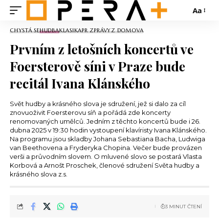
Aa
CHYSTÁ SE
HUDBA
KLASIKA
PR ZPRÁVY
Z DOMOVA
Prvním z letošních koncertů ve
Foersterově síni v Praze bude
recitál Ivana Klánského
Svět hudby a krásného slova je sdružení, jež si dalo za cíl
znovuoživit Foersterovu síň a pořádá zde koncerty
renomovaných umělců. Jedním z těchto koncertů bude i 26.
dubna 2025 v 19:30 hodin vystoupení klavíristy Ivana Klánského.
Na programu jsou skladby Johana Sebastiana Bacha, Ludwiga
van Beethovena a Fryderyka Chopina. Večer bude provázen
verši a průvodním slovem. O mluvené slovo se postará Vlasta
Korbová a Arnošt Proschek, členové sdružení Světa hudby a
krásného slova z.s.
3 MINUT ČTENÍ