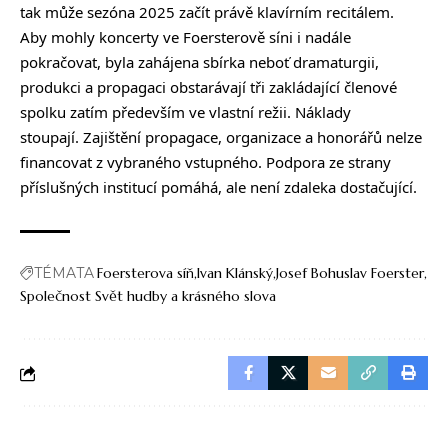
tak může sezóna 2025 začít právě klavírním recitálem.
Aby mohly koncerty ve Foersterově síni i nadále
pokračovat, byla zahájena
sbírka
neboť dramaturgii,
produkci a propagaci obstarávají tři zakládající členové
spolku zatím především ve vlastní režii. Náklady
stoupají.
Zajištění propagace, organizace a honorářů nelze
financovat z vybraného vstupného. Podpora ze strany
příslušných institucí pomáhá, ale není zdaleka dostačující.
TÉMATA
Foersterova síň
Ivan Klánský
Josef Bohuslav Foerster
Společnost Svět hudby a krásného slova