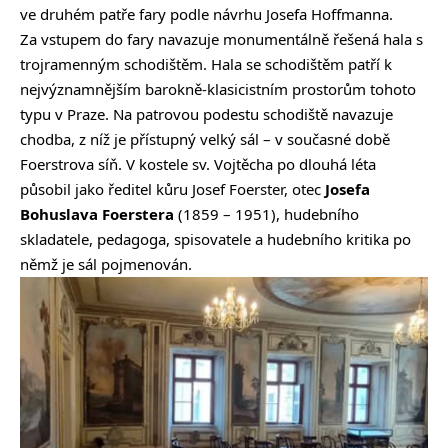
ve druhém patře fary podle návrhu Josefa Hoffmanna.
Za vstupem do fary navazuje monumentálně řešená hala s
trojramenným schodištěm. Hala se schodištěm patří k
nejvýznamnějším barokně-klasicistním prostorům tohoto
typu v Praze. Na patrovou podestu schodiště navazuje
chodba, z níž je přístupný velký sál – v současné době
Foerstrova síň. V kostele sv. Vojtěcha po dlouhá léta
působil jako ředitel kůru Josef Foerster, otec
Josefa
Bohuslava Foerstera
(1859 – 1951), hudebního
skladatele, pedagoga, spisovatele a hudebního kritika po
němž je sál pojmenován.